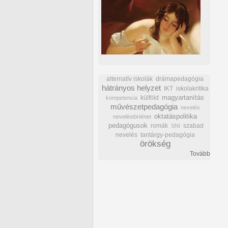
alternatív iskolák
drámapedagógia
hátrányos helyzet
IKT
iskolakritika
külföld
magyartanítás
kompetencia
művészetpedagógia
nevelés
oktatáspolitika
neveléstörténet
pedagógusok
romák
szabad
SNI
nevelés
tantárgy-pedagógia
örökség
Tovább