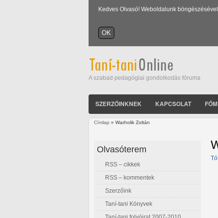
Kedves Olvasó! Weboldalunk böngészésével Ön
A szabad pedagógiai gondolkodás fóruma
SZERZŐINKNEK
KAPCSOLAT
FŐM
Címlap
» Warholik Zoltán
Jelenlegi hely
W
Olvasóterem
Tó
RSS – cikkek
RSS – kommentek
Szerzőink
Taní-tani Könyvek
Taní-tani folyóirat 2007-2010