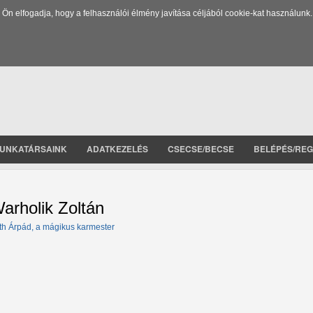
 elfogadja, hogy a felhasználói élmény javítása céljából cookie-kat használunk.
UNKATÁRSAINK
ADATKEZELÉS
CSECSE/BECSE
BELÉPÉS/REG
arholik Zoltán
th Árpád, a mágikus karmester