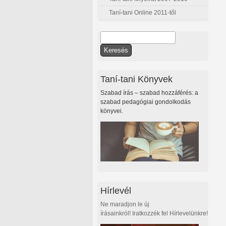
Taní-tani Online 2011-től
Keresés
Keresés űrlap
Taní-tani Könyvek
Szabad írás – szabad hozzáférés: a
szabad pedagógiai gondolkodás
könyvei.
Hírlevél
Ne maradjon le új
írásainkról! Iratkozzék fel Hírlevelünkre!