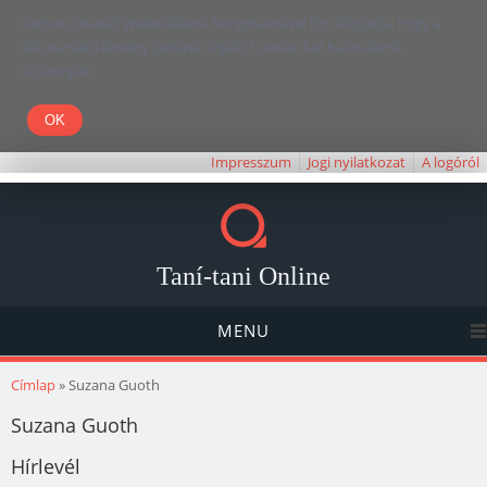
Kedves Olvasó! Weboldalunk böngészésével Ön elfogadja, hogy a
felhasználói élmény javítása céljából cookie-kat használunk.
Köszönjük!
Impresszum
Jogi nyilatkozat
A logóról
Taní-tani Online
MENU
Jelenlegi hely
Címlap
» Suzana Guoth
Suzana Guoth
Hírlevél