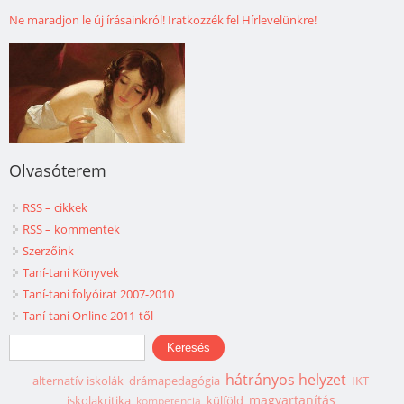
Ne maradjon le új írásainkról! Iratkozzék fel Hírlevelünkre!
Olvasóterem
RSS – cikkek
RSS – kommentek
Szerzőink
Taní-tani Könyvek
Taní-tani folyóirat 2007-2010
Taní-tani Online 2011-től
Keresés űrlap
Keresés
hátrányos helyzet
alternatív iskolák
drámapedagógia
IKT
magyartanítás
iskolakritika
külföld
kompetencia