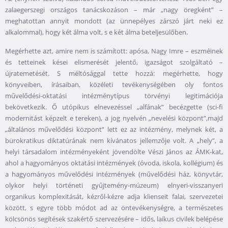
zalaegerszegi országos tanácskozáson – már „nagy öregként” –
meghatottan annyit mondott (az ünnepélyes zárszó járt neki ez
alkalommal), hogy két álma volt, s e két álma beteljesülőben.
Megérhette azt, amire nem is számított: apósa, Nagy Imre – eszméinek
és tetteinek kései elismerését jelentő, igazságot szolgáltató –
újratemetését. S méltósággal tette hozzá: megérhette, hogy
könyveiben, írásaiban, közéleti tevékenységében oly fontos
művelődési-oktatási intézménytípus törvényi legitimációja
bekövetkezik. Ő utópikus elnevezéssel „alfának” becézgette (sci-fi
modernitást képzelt e tereken), a jog nyelvén „nevelési központ”,majd
„általános művelődési központ” lett ez az intézmény, melynek két, a
bürokratikus diktatúrának nem kívánatos jellemzője volt. A „hely”, a
helyi társadalom intézményeként jövendölte Vészi János az ÁMK-kat,
ahol a hagyományos oktatási intézmények (óvoda, iskola, kollégium) és
a hagyományos művelődési intézmények (művelődési ház, könyvtár,
olykor helyi történeti gyűjtemény-múzeum) elnyeri-visszanyeri
organikus komplexitását, kézről-kézre adja klienseit falai, szervezetei
között, s egyre több módot ad az öntevékenységre, a természetes
kölcsönös segítések szakértő szervezésére – idős, laikus civilek belépése