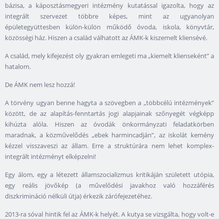
bázisa, a káposztásmegyeri intézmény kutatással igazolta, hogy az
integrált szervezet többre képes, mint az ugyanolyan
épületegyüttesben külön-külön működő óvoda, iskola, könyvtár,
közösségi ház. Hiszen a család válhatott az ÁMK-k kiszemelt kliensévé.
A család, mely kifejezést oly gyakran emlegeti ma „kiemelt klienseként” a
hatalom.
De ÁMK nem lesz hozzá!
A törvény ugyan benne hagyta a szövegben a „többcélú intézmények”
között, de az alapítás-fenntartás jogi alapjainak szőnyegét végképp
kihúzta alóla. Hiszen az óvodák önkormányzati feladatkörben
maradnak, a közművelődés „ebek harmincadján”, az iskolát kemény
kézzel visszaveszi az állam. Erre a struktúrára nem lehet komplex-
integrált intézményt elképzelni!
Egy álom, egy a létezett államszocializmus kritikáján született utópia,
egy reális jövőkép (a művelődési javakhoz való hozzáférés
diszkrimináció nélküli útja) érkezik zárófejezetéhez.
2013-ra sóval hintik fel az ÁMK-k helyét. A kutya se vizsgálta, hogy volt-e