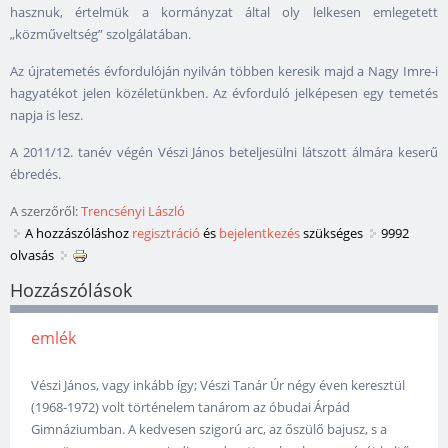
hasznuk, értelmük a kormányzat által oly lelkesen emlegetett
„közműveltség” szolgálatában.
Az újratemetés évfordulóján nyilván többen keresik majd a Nagy Imre-i
hagyatékot jelen közéletünkben. Az évforduló jelképesen egy temetés
napja is lesz.
A 2011/12. tanév végén Vészi János beteljesülni látszott álmára keserű
ébredés.
A szerzőről:
Trencsényi László
A hozzászóláshoz
regisztráció
és
bejelentkezés
szükséges
9992
olvasás
Hozzászólások
emlék
Vészi János, vagy inkább így; Vészi Tanár Úr négy éven keresztül
(1968-1972) volt történelem tanárom az óbudai Árpád
Gimnáziumban. A kedvesen szigorú arc, az őszülő bajusz, s a