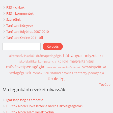
RSS – cikkek
RSS – kommentek
Szerzőink
Taní-tani Könyvek
Taní-tani folyóirat 2007-2010
Taní-tani Online 2011-től
Keresés űrlap
Keresés
hátrányos helyzet
alternatív iskolák
drámapedagógia
IKT
magyartanítás
iskolakritika
külföld
kompetencia
művészetpedagógia
oktatáspolitika
nevelés
neveléstörténet
pedagógusok
romák
szabad nevelés
tantárgy-pedagógia
SNI
örökség
Tovább
Ma leginkább ezeket olvassák
Igazságosság és empátia
L. Ritók Nóra: Hova lettek a harcos iskolaigazgatók?
L. Ritók Nóra: Nem kellett volna