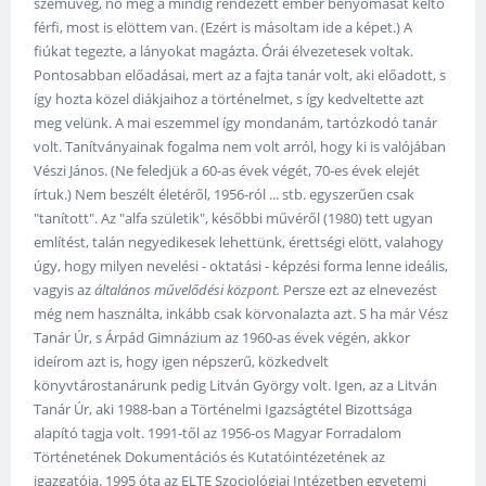
szemüveg, no meg a mindig rendezett ember benyomását keltő
férfi, most is elöttem van. (Ezért is másoltam ide a képet.) A
fiúkat tegezte, a lányokat magázta. Órái élvezetesek voltak.
Pontosabban előadásai, mert az a fajta tanár volt, aki előadott, s
így hozta közel diákjaihoz a történelmet, s így kedveltette azt
meg velünk. A mai eszemmel így mondanám, tartózkodó tanár
volt. Tanítványainak fogalma nem volt arról, hogy ki is valójában
Vészi János. (Ne feledjük a 60-as évek végét, 70-es évek elejét
írtuk.) Nem beszélt életéről, 1956-ról ... stb. egyszerűen csak
"tanított". Az "alfa születik", későbbi művéről (1980) tett ugyan
említést, talán negyedikesek lehettünk, érettségi elött, valahogy
úgy, hogy milyen nevelési - oktatási - képzési forma lenne ideális,
vagyis az
általános művelődési központ.
Persze ezt az elnevezést
még nem használta, inkább csak körvonalazta azt. S ha már Vész
Tanár Úr, s Árpád Gimnázium az 1960-as évek végén, akkor
ideírom azt is, hogy igen népszerű, közkedvelt
könyvtárostanárunk pedig Litván György volt. Igen, az a Litván
Tanár Úr, aki 1988-ban a Történelmi Igazságtétel Bizottsága
alapító tagja volt. 1991-től az 1956-os Magyar Forradalom
Történetének Dokumentációs és Kutatóintézetének az
igazgatója. 1995 óta az ELTE Szociológiai Intézetben egyetemi