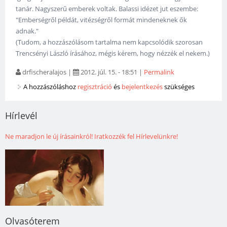
tanár. Nagyszerű emberek voltak. Balassi idézet jut eszembe:
"Emberségről példát, vitézségről formát mindeneknek ők
adnak."
(Tudom, a hozzászólásom tartalma nem kapcsolódik szorosan
Trencsényi László írásához, mégis kérem, hogy nézzék el nekem.)
drfischeralajos
|
2012. júl. 15. - 18:51
|
Permalink
A hozzászóláshoz
regisztráció
és
bejelentkezés
szükséges
Hírlevél
Ne maradjon le új írásainkról! Iratkozzék fel Hírlevelünkre!
Olvasóterem