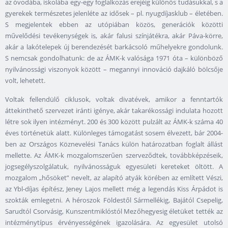
az óvodába, iskolába egy-egy foglalkozás erejéig különös tudásukkal, s a
gyerekek természetes jelenléte az idősek – pl. nyugdíjasklub – életében.
S megjelentek ebben az utópiában közös, generációk közötti
művelődési tevékenységek is, akár falusi színjátékra, akár Páva-körre,
akár a lakótelepek új berendezését barkácsoló műhelyekre gondolunk.
S nemcsak gondolhatunk: de az ÁMK-k valósága 1971 óta – különböző
nyilvánossági viszonyok között – megannyi innováció dajkáló bölcsője
volt, lehetett.
Voltak fellendülő ciklusok, voltak divatévek, amikor a fenntartók
áttekinthető szervezet iránti igénye, akár takarékossági indulata hozott
létre sok ilyen intézményt. 200 és 300 között pulzált az ÁMK-k száma 40
éves történetük alatt. Különleges támogatást sosem élvezett, bár 2004-
ben az Országos Köznevelési Tanács külön határozatban foglalt állást
mellette. Az ÁMK-k mozgalomszerűen szerveződtek, továbbképzéseik,
jogsegélyszolgálatuk, nyilvánosságuk egyesületi kereteket öltött. A
mozgalom „hősöket” nevelt, az alapító atyák körében az említett Vészi,
az Ybl-díjas építész, Jeney Lajos mellett még a legendás Kiss Árpádot is
szokták emlegetni. A héroszok Földestől Sármellékig, Bajától Csepelig,
Sarudtól Csorvásig, Kunszentmiklóstól Mezőhegyesig életüket tették az
intézménytípus érvényességének igazolására. Az egyesület utolsó