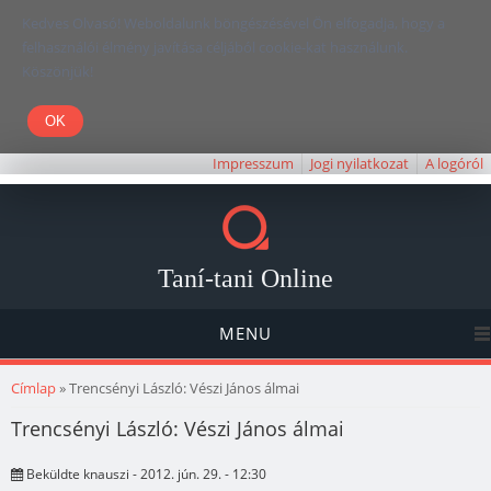
Kedves Olvasó! Weboldalunk böngészésével Ön elfogadja, hogy a
felhasználói élmény javítása céljából cookie-kat használunk.
Köszönjük!
Impresszum
Jogi nyilatkozat
A logóról
Taní-tani Online
MENU
Jelenlegi hely
Címlap
» Trencsényi László: Vészi János álmai
Trencsényi László: Vészi János álmai
Beküldte
knauszi
- 2012. jún. 29. - 12:30