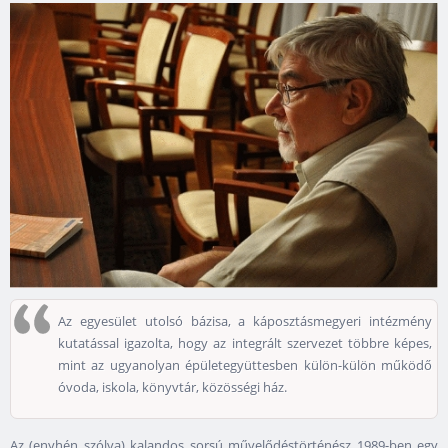
Az egyesület utolsó bázisa, a káposztásmegyeri intézmény
kutatással igazolta, hogy az integrált szervezet többre képes,
mint az ugyanolyan épületegyüttesben külön-külön működő
óvoda, iskola, könyvtár, közösségi ház.
Az (enyhén szólva) kalandos sorsú művelődéstörténész 1989-ben egy