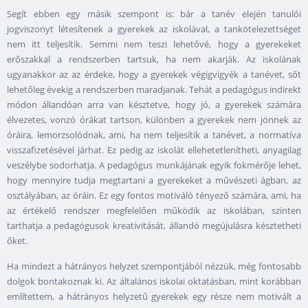
Segít ebben egy másik szempont is: bár a tanév elején tanulói
jogviszonyt létesítenek a gyerekek az iskolával, a tankötelezettséget
nem itt teljesítik. Semmi nem teszi lehetővé, hogy a gyerekeket
erőszakkal a rendszerben tartsuk, ha nem akarják. Az iskolának
ugyanakkor az az érdeke, hogy a gyerekek végigvigyék a tanévet, sőt
lehetőleg évekig a rendszerben maradjanak. Tehát a pedagógus indirekt
módon állandóan arra van késztetve, hogy jó, a gyerekek számára
élvezetes, vonzó órákat tartson, különben a gyerekek nem jönnek az
óráira, lemorzsolódnak, ami, ha nem teljesítik a tanévet, a normatíva
visszafizetésével járhat. Ez pedig az iskolát ellehetetlenítheti, anyagilag
veszélybe sodorhatja. A pedagógus munkájának egyik fokmérője lehet,
hogy mennyire tudja megtartani a gyerekeket a művészeti ágban, az
osztályában, az óráin. Ez egy fontos motiváló tényező számára, ami, ha
az értékelő rendszer megfelelően működik az iskolában, szinten
tarthatja a pedagógusok kreativitását, állandó megújulásra késztetheti
őket.
Ha mindezt a hátrányos helyzet szempontjából nézzük, még fontosabb
dolgok bontakoznak ki. Az általános iskolai oktatásban, mint korábban
említettem, a hátrányos helyzetű gyerekek egy része nem motivált a