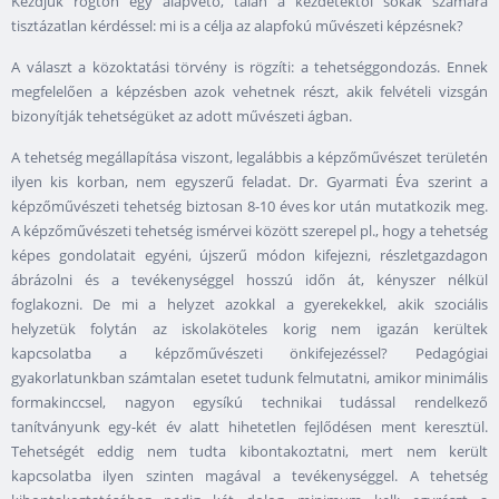
Kezdjük rögtön egy alapvető, talán a kezdetektől sokak számára
tisztázatlan kérdéssel: mi is a célja az alapfokú művészeti képzésnek?
A választ a közoktatási törvény is rögzíti: a tehetséggondozás. Ennek
megfelelően a képzésben azok vehetnek részt, akik felvételi vizsgán
bizonyítják tehetségüket az adott művészeti ágban.
A tehetség megállapítása viszont, legalábbis a képzőművészet területén
ilyen kis korban, nem egyszerű feladat. Dr. Gyarmati Éva szerint a
képzőművészeti tehetség biztosan 8-10 éves kor után mutatkozik meg.
A képzőművészeti tehetség ismérvei között szerepel pl., hogy a tehetség
képes gondolatait egyéni, újszerű módon kifejezni, részletgazdagon
ábrázolni és a tevékenységgel hosszú időn át, kényszer nélkül
foglakozni. De mi a helyzet azokkal a gyerekekkel, akik szociális
helyzetük folytán az iskolaköteles korig nem igazán kerültek
kapcsolatba a képzőművészeti önkifejezéssel? Pedagógiai
gyakorlatunkban számtalan esetet tudunk felmutatni, amikor minimális
formakinccsel, nagyon egysíkú technikai tudással rendelkező
tanítványunk egy-két év alatt hihetetlen fejlődésen ment keresztül.
Tehetségét eddig nem tudta kibontakoztatni, mert nem került
kapcsolatba ilyen szinten magával a tevékenységgel. A tehetség