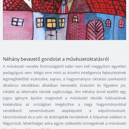
Néhány bevezető gondolat a művészetoktatásról
A művészeti nevelés fontosságáról talán nem kell meggyőzni egyetlen
pedagógust sem. Mégis erre mint az érzelmi intelligencia fejlesztésének
legmegfelelőbb eszközére, sajnos, a hagyományos oktatási szerkezetű
általános iskolákban általában kevesebb óraszám és figyelem jut,
inkább az alternatív iskolák sajátossága. Ám néhány évvel ezelőtt egy
jogos igényre épülve megindult a művészeti iskolák hálózatának
kialakulása az országban kiegészítve a nagy hagyományokkal
rendelkező zeneművészeti alapképzést a képzőművészet,
táncművészet és a szín- és drámajáték területével. A folyamat vidéken is
felgyorsult, lehetőséget adva egyre szélesebb tömegeknek a művészeti