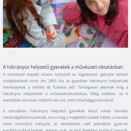
A hátrányos helyzetű gyerekek a művészeti oktatásban
A művészeti képzés sosem tartozott az ingyenesen igénybe vehető
szolgáltatások közé, ám 2005 óta az igazoltan hátrányos helyzetűek
mentesülnek a térítési díj fizetése alól. Tömegesen jelentek meg a
hátrányos helyzetűek a művészetoktatásban, főleg vidéken. Az ő
esetükben azonban többről van szó, mint tehetséggondozásról.
A szociálisan hátrányos helyzetű gyerekek közül sokan tanulási
nehézségekkel küzdenek, nincs meg a megfelelő családi háttér, a tanulás
iránti motiváció hiányzik, az oktatásban való jelenlétük gyakran
konfliktusokkal terhelt. Hamar, már az első években kialakul bennük,