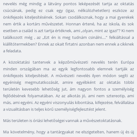
nevelés még mindig a látvány pontos leképezését tartja az oktatás
csúcsának, pedig ez csak egy (igaz, nélkülözhetetlen) eszköze az
önkifejezés kiteljesítésének. Sokan csodálkoznak, hogy a mai gyerekek
nem értik a kortárs művészetet. Honnan értené, ha az iskola, és sok
esetben a család is azt tartja értéknek, ami „olyan, mint az igazi”? Ki nem
találkozott még , az „Ezt én is meg tudnám csinálni….” felkiáltással a
kiállítótermekben? Ennek az okait firtatni azonban nem ennek a cikknek
a feladata.
A közoktatási tantervek a képzőművészeti nevelés terén Európa
minden országában ma az egyik legfontosabb elemnek tartják az
önkifejezés kiteljesítését. A művészeti nevelés ilyen módon segíti az
egyéniség megmutatkozását, amire egyébként az oktatás többi
területén kevesebb lehetőség jut, ám nagyon fontos a személyiség
fejlődésének folyamatában. Az az alkotás jó, ami nem sztereotip, ami
más, ami egyéni. Az egyéni viszonyulás kibontása, kifejezése, felvállalása
a vizualitásban is teljes körű személyiségfejlesztést jelent.
Más területen is óriási lehetőségei vannak a művészetoktatásnak.
Ma követelmény, hogy a tantárgyakat ne elszigetelten, hanem új és új