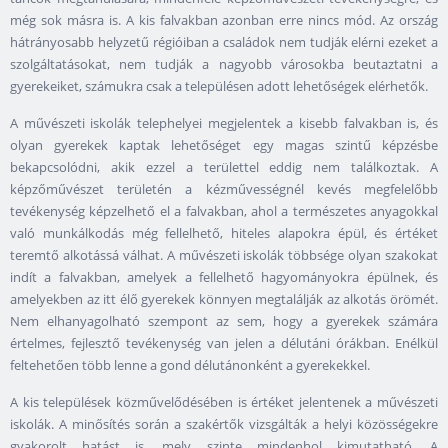
még sok másra is. A kis falvakban azonban erre nincs mód. Az ország
hátrányosabb helyzetű régióiban a családok nem tudják elérni ezeket a
szolgáltatásokat, nem tudják a nagyobb városokba beutaztatni a
gyerekeiket, számukra csak a településen adott lehetőségek elérhetők.
A művészeti iskolák telephelyei megjelentek a kisebb falvakban is, és
olyan gyerekek kaptak lehetőséget egy magas szintű képzésbe
bekapcsolódni, akik ezzel a területtel eddig nem találkoztak. A
képzőművészet területén a kézművességnél kevés megfelelőbb
tevékenység képzelhető el a falvakban, ahol a természetes anyagokkal
való munkálkodás még fellelhető, hiteles alapokra épül, és értéket
teremtő alkotássá válhat. A művészeti iskolák többsége olyan szakokat
indít a falvakban, amelyek a fellelhető hagyományokra épülnek, és
amelyekben az itt élő gyerekek könnyen megtalálják az alkotás örömét.
Nem elhanyagolható szempont az sem, hogy a gyerekek számára
értelmes, fejlesztő tevékenység van jelen a délutáni órákban. Enélkül
feltehetően több lenne a gond délutánonként a gyerekekkel.
A kis települések közművelődésében is értéket jelentenek a művészeti
iskolák. A minősítés során a szakértők vizsgálták a helyi közösségekre
gyakorolt hatást is, mely szinte mindenhol kimutatható. A