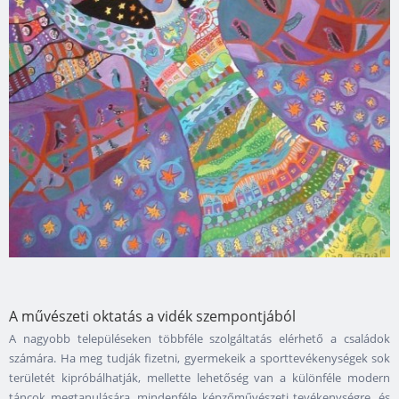
A művészeti oktatás a vidék szempontjából
A nagyobb településeken többféle szolgáltatás elérhető a családok
számára. Ha meg tudják fizetni, gyermekeik a sporttevékenységek sok
területét kipróbálhatják, mellette lehetőség van a különféle modern
táncok megtanulására, mindenféle képzőművészeti tevékenységre, és