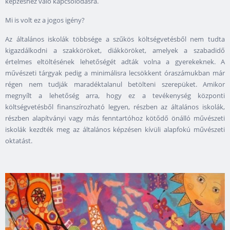
képzéshez való kapcsolódásra.
Mi is volt ez a jogos igény?
Az általános iskolák többsége a szűkös költségvetésből nem tudta
kigazdálkodni a szakköröket, diákköröket, amelyek a szabadidő
értelmes eltöltésének lehetőségét adták volna a gyerekeknek. A
művészeti tárgyak pedig a minimálisra lecsökkent óraszámukban már
régen nem tudják maradéktalanul betölteni szerepüket. Amikor
megnyílt a lehetőség arra, hogy ez a tevékenység központi
költségvetésből finanszírozható legyen, részben az általános iskolák,
részben alapítványi vagy más fenntartóhoz kötődő önálló művészeti
iskolák kezdték meg az általános képzésen kívüli alapfokú művészeti
oktatást.