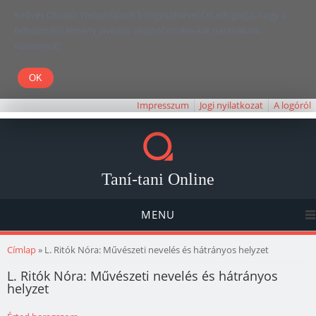
Kedves Olvasó! Weboldalunk böngészésével Ön elfogadja, hogy a
felhasználói élmény javítása céljából cookie-kat használunk.
Köszönjük!
Impresszum
Jogi nyilatkozat
A logóról
Taní-tani Online
MENU
Jelenlegi hely
Címlap
» L. Ritók Nóra: Művészeti nevelés és hátrányos helyzet
L. Ritók Nóra: Művészeti nevelés és hátrányos
helyzet