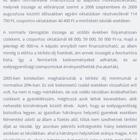
Az állam normatívával finanszírozza az alapfokú művészetoktatást,
melynek összege az előirányzat szerint a 2008 szeptembere és 2009
augusztusa közötti időszakban egyéni oktatásban résztvevőknél 114
750 Ft, csoportos oktatásban 40 400 Ft a minősített iskolák esetében.
A normatív támogatás összege az utóbbi években folyamatosan
csökkent, a csoportos oktatásnál 68 000, 59 000, 50 000 Ft-ra, majd a
jelenlegi 40 000-re. A képzés ennyiből nem finanszírozható, az állam
mindig is előírta a térítési díj fizetését, ám ennek összegét a fenntartóra
bízta. Így a fenntartók kedvezményeket adhattak, és az
esélyegyenlőségi szempontokat érvényesíthették (ha akarták).
2005-ben kötelezően meghatározták a térítési díj minimumát a
normatíva 20%-ban. Ez sok kiskeresetű család esetében visszahúzó erő
volt, ha nem is nagy mértékben, de sok vidéki iskolában érzékelhetően
csökkent a gyereklétszám, méghozzá azok lettek kevesebben, akik
nehezebb körülmények között élnek. Azért, hogy az esélyegyenlőség
biztosítva legyen, az igazoltan hátrányos helyzetű gyerekek esetében
felmentést adott az állam a fizetés alól, tőlük nem szedhetnek térítési
díjat az iskolák. Így azonban jelentős költségvetési hiány keletkezett
azokban az iskolákban, ahol a hátrányos helyzetűek aránya magas. A mi