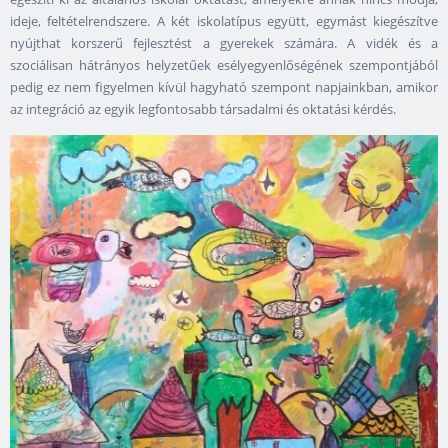
ideje, feltételrendszere. A két iskolatípus együtt, egymást kiegészítve
nyújthat korszerű fejlesztést a gyerekek számára. A vidék és a
szociálisan hátrányos helyzetűek esélyegyenlőségének szempontjából
pedig ez nem figyelmen kívül hagyható szempont napjainkban, amikor
az integráció az egyik legfontosabb társadalmi és oktatási kérdés.