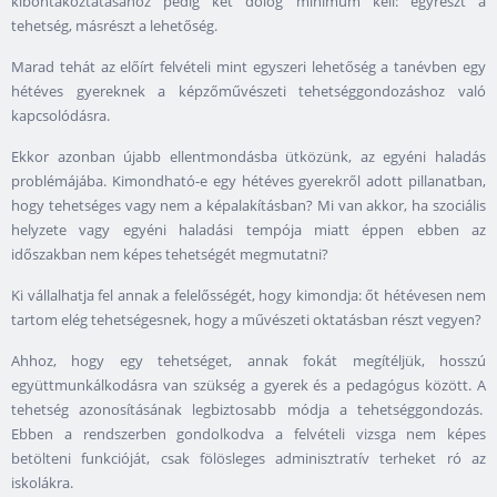
kibontakoztatásához pedig két dolog minimum kell: egyrészt a
tehetség, másrészt a lehetőség.
Marad tehát az előírt felvételi mint egyszeri lehetőség a tanévben egy
hétéves gyereknek a képzőművészeti tehetséggondozáshoz való
kapcsolódásra.
Ekkor azonban újabb ellentmondásba ütközünk, az egyéni haladás
problémájába. Kimondható-e egy hétéves gyerekről adott pillanatban,
hogy tehetséges vagy nem a képalakításban? Mi van akkor, ha szociális
helyzete vagy egyéni haladási tempója miatt éppen ebben az
időszakban nem képes tehetségét megmutatni?
Ki vállalhatja fel annak a felelősségét, hogy kimondja: őt hétévesen nem
tartom elég tehetségesnek, hogy a művészeti oktatásban részt vegyen?
Ahhoz, hogy egy tehetséget, annak fokát megítéljük, hosszú
együttmunkálkodásra van szükség a gyerek és a pedagógus között. A
tehetség azonosításának legbiztosabb módja a tehetséggondozás.
Ebben a rendszerben gondolkodva a felvételi vizsga nem képes
betölteni funkcióját, csak fölösleges adminisztratív terheket ró az
iskolákra.