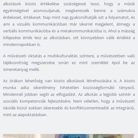
alkotások közös értékelése szükségessé teszi, hogy a másik
egyéniségével azonosuljanak, megkeressék benne a számukra
érdekeset, értékeset. Nap mint nap gyakorolhatják ezt a folyamatot, és
ami a vizuális kommunikációban már sikerrel megjelent, átmegy a
verbális kommunikációba és a metakommunikációba is. Ahol a másság
kifejezése érték lesz az alkotásban, ott könnyebben válik értékké a
mindennapokban is.
A művészeti oktatás a multikulturalitás színtere, a művészetben való
tájékozottság megszerzése során ez mint szemlélet épül be az
ismeretanyag mellé.
Az órákon lehetőség van közös alkotások létrehozására is. A közös
munka adta sikerélmény hihetetlen közösségformáló tényező.
Mindennél jobban segíti az elfogadást. Az alkotás a legjobb színtér a
szociális kompetenciák fejlesztésére. Nem véletlen, hogy a művészeti
iskolák közül sokban sikeresebb és konfliktusmentesebb az integráció,
mint az alapoktatásban.