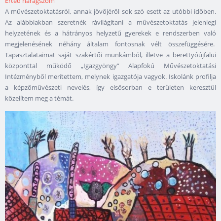
Érted haragszom
A művészetoktatásról, annak jövőjéről sok szó esett az utóbbi időben.
Az alábbiakban szeretnék rávilágítani a művészetoktatás jelenlegi
helyzetének és a hátrányos helyzetű gyerekek e rendszerben való
megjelenésének néhány általam fontosnak vélt összefüggésére.
Tapasztalataimat saját szakértői munkámból, illetve a berettyóújfalui
központtal működő „Igazgyöngy” Alapfokú Művészetoktatási
Intézményből merítettem, melynek igazgatója vagyok. Iskolánk profilja
a képzőművészeti nevelés, így elsősorban e területen keresztül
közelítem meg a témát.