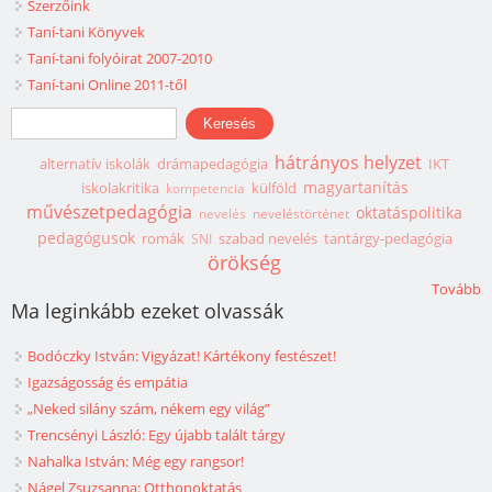
Szerzőink
Taní-tani Könyvek
Taní-tani folyóirat 2007-2010
Taní-tani Online 2011-től
Keresés űrlap
Keresés
hátrányos helyzet
alternatív iskolák
drámapedagógia
IKT
magyartanítás
iskolakritika
külföld
kompetencia
művészetpedagógia
oktatáspolitika
nevelés
neveléstörténet
pedagógusok
romák
szabad nevelés
tantárgy-pedagógia
SNI
örökség
Tovább
Ma leginkább ezeket olvassák
Bodóczky István: Vigyázat! Kártékony festészet!
Igazságosság és empátia
„Neked silány szám, nékem egy világ”
Trencsényi László: Egy újabb talált tárgy
Nahalka István: Még egy rangsor!
Nágel Zsuzsanna: Otthonoktatás