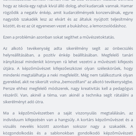
hogy az iskola egy rajtuk kívül álló dolog, ahol kudarcaik vannak. Hamar
rögződik a negatív énkép, amit kudarcélményeik konzerválnak, egyre
nagyobb szakadék lesz az elvárt és az általuk nyújtott teljesítmény
között, és ez az út egyenesen vezet a bukáshoz, a lemorzsolódáshoz.
Ezen a problémán azonban sokat segíthet a művészetoktatás.
Az alkotó tevékenység adta sikerélmény segít az önbecsülés
helyreállításában, a pozitív énkép beállításában. Megfelelő tanári
irányítással mindenkit könnyen rá lehet vezetni a művészeti kifejezés
útjára. A képzőművészet kifejezőeszközei olyan széleskörűek, hogy
mindenki megtalálhatja a neki megfelelőt. Még nem találkoztunk olyan
gyerekkel, akit ne sikerült volna „bemozdítani” az alkotó tevékenységbe.
Persze ehhez megfelelő módszerek, nagy kreativitás kell a pedagógus
részéről. Van, akinél a téma, van akinél a technika segít rátalálni a
sikerélményt adó útra.
Ma a képzőművészetben a saját viszonyulás megtalálásán, az
individuum kifejezésén van a hangsúly. A kortárs képzőművészet és a
vizuális nevelés között azonban sokszor nagy a szakadék. A
közgondolkodás és a sablonokban gondolkodó képzőművészeti