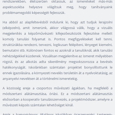
rendszerekben, életszerűen oktassuk, az ismereteket más-más
aspektusokba helyezve világítsuk meg, hogy tanítványaink
problémamegoldó képességét fejlesszük.
Ha abból az alapfeltevésből indulunk ki, hogy azt tudjuk lerajzolni
(elképzelni), amit ismerünk, akkor világossá válik, hogy a vizuális
megjelenítés a képzőművészeti kifejezőeszközök fejlesztése mellett
komoly tanulási folyamat is. Pontos megfigyeléseket kell tenni,
struktúrákba rendezni, tervezni, logikusan felépíteni, lényeget kiemelni,
bemutatni stb. Különösen fontos ez azoknál a tanulóknál, akik tanulási
nehézségekkel küzdenek. Vizuálisan megjelenítve az ismeret mélyebben
rögzül, és az alkotás adta sikerélmény megsokszorozza a bevésés
hatékonyságát. Iskolánkban számtalan projektet bonyolítottunk le
ennek igazolására, a környezeti nevelés területén át a nyelvoktatásig, az
anyanyelvi nevelésen át a történelmi ismeretekig.
A közösség ereje a csoportos művészeti ágakban, ha megfelelő a
módszertani alátámasztása, óriási. Ez a módszertani alátámasztás
elsősorban a kooperatív tanulásszervezés, a projektmódszer, amelyre a
művészeti képzés számtalan lehetőséget kínál.
Amíg a hagyományos általános iskolákban óraszervezési, tanterem-