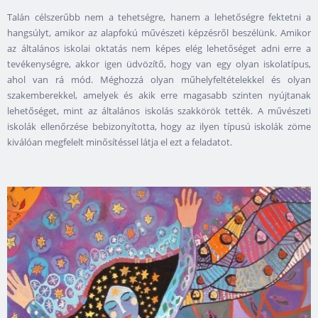
Talán célszerűbb nem a tehetségre, hanem a lehetőségre fektetni a
hangsúlyt, amikor az alapfokú művészeti képzésről beszélünk. Amikor
az általános iskolai oktatás nem képes elég lehetőséget adni erre a
tevékenységre, akkor igen üdvözítő, hogy van egy olyan iskolatípus,
ahol van rá mód. Méghozzá olyan műhelyfeltételekkel és olyan
szakemberekkel, amelyek és akik erre magasabb szinten nyújtanak
lehetőséget, mint az általános iskolás szakkörök tették. A művészeti
iskolák ellenőrzése bebizonyította, hogy az ilyen típusú iskolák zöme
kiválóan megfelelt minősítéssel látja el ezt a feladatot.