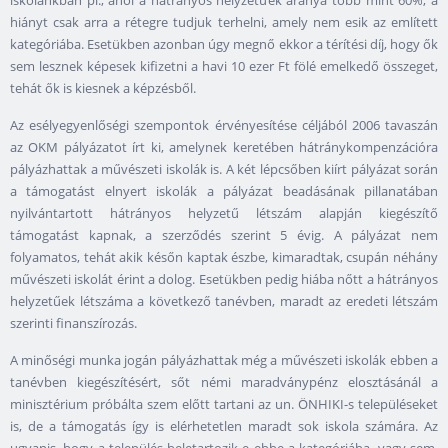
iskolánkban pl., ahol a hátrányos helyzetűek aránya több mint 60%, a
hiányt csak arra a rétegre tudjuk terhelni, amely nem esik az említett
kategóriába. Esetükben azonban úgy megnő ekkor a térítési díj, hogy ők
sem lesznek képesek kifizetni a havi 10 ezer Ft fölé emelkedő összeget,
tehát ők is kiesnek a képzésből.
Az esélyegyenlőségi szempontok érvényesítése céljából 2006 tavaszán
az OKM pályázatot írt ki, amelynek keretében hátránykompenzációra
pályázhattak a művészeti iskolák is. A két lépcsőben kiírt pályázat során
a támogatást elnyert iskolák a pályázat beadásának pillanatában
nyilvántartott hátrányos helyzetű létszám alapján kiegészítő
támogatást kapnak, a szerződés szerint 5 évig. A pályázat nem
folyamatos, tehát akik későn kaptak észbe, kimaradtak, csupán néhány
művészeti iskolát érint a dolog. Esetükben pedig hiába nőtt a hátrányos
helyzetűek létszáma a következő tanévben, maradt az eredeti létszám
szerinti finanszírozás.
A minőségi munka jogán pályázhattak még a művészeti iskolák ebben a
tanévben kiegészítésért, sőt némi maradványpénz elosztásánál a
minisztérium próbálta szem előtt tartani az un. ÖNHIKI-s településeket
is, de a támogatás így is elérhetetlen maradt sok iskola számára. Az