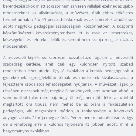
berendezési okok miatt sokszor nem szívesen vállalják ezeknek az újabb
módszereknek az alkalmazását, a művészeti órák ehhez tökéletes
terepet adnak a 2 x 45 perces blokkoknak és az ismeretek átadáshoz
adott nagyfokú pedagógiai szabadságnak köszönhetően. A központi
képzőművészeti követelményrendszer itt is csak az ismereteket,
készségeket és szinteket jelöli, és semmi nem szabja meg az utakat,
módszereket.
A művészeti képzéshez szorosan hozzátartozó fogalom a művészeti
szabadság kérdése, amit csak egy különösen nyitott, szabad
rendszerben lehet átadni. Egy jó iskolában a kreatív pedagógusok a
gyerekeknek legmegfelelőbb témák és módszerek kiválasztásával a
fejlesztésre csodálatos lehetőségeket nyújtanak. A művészeti ágak jó
részében nincsenek még megfelelő tankönyvek, ami azonban abból a
szempontból talán nem baj, hogy itt még nem jött létre a rutinból
megtartott óra típusa, nem mehet be az órára a felkészületlen
pedagógus, aki megszokott módon, a tankönyvben a következő
anyagot „leadva” tartja meg az órát. Persze nem mindenhol van ez így,
de a lehetőség erre a különös fejlődésre itt jobban adott, mint a
hagyományos iskolákban.