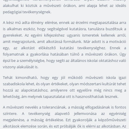
alakulhat ki köztük a művészeti órákon, ami alapja lehet az ideális
pedagógiai tevékenységnek.
A kész mű adta élmény elérése, ennek az érzelmi megtapasztalása arra
is alkalmas eszköz, hogy segítségével kutatásra, tanulásra buzdítsuk a
gyerekeket. Az egyéni kifejezéshez ugyanis ismeretek kellenek arról,
amit megrajzolunk, amit alkotássá formálunk. Már adott is a motiváció
egy, az alkotást előkészítő kutatási tevékenységhez. Ennek a
folyamatnak a gyakorlása hatásában túlnő a művészeti órákon. Úgy
épül be a személyiségbe, hogy segíti az általános iskolai oktatáshoz való
viszony alakulását is.
Tehát kimondható, hogy egy jól működő művészeti iskola igazi
szabadiskola lehet, és olyan értékeket, olyan módszertani kultúrát tehet
hozzá az alapoktatáshoz, amilyenre ott egyelőre még nincs meg a
lehetőség, ám melynek tapasztalatai ott is hasznosíthatóak lesznek.
A művészeti nevelés a toleranciának, a másság elfogadásának is fontos
színtere. A tevékenység alapvető jellemvonása az egyéniség
megjelenése, a másság értékelése. Ezt gyakorolják a képzőművészeti
alkotások elemzése során, és ezt próbálják ők is elérni az alkotásban. Az