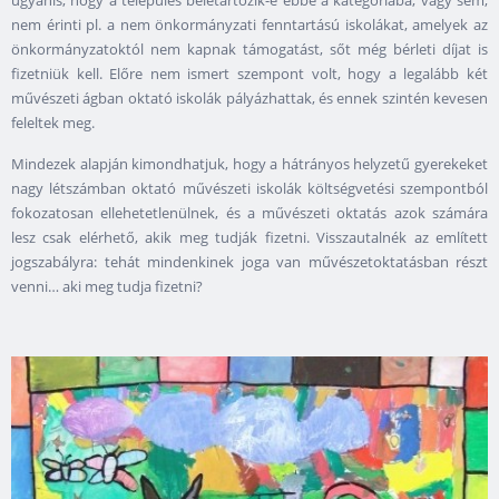
ugyanis, hogy a település beletartozik-e ebbe a kategóriába, vagy sem,
nem érinti pl. a nem önkormányzati fenntartású iskolákat, amelyek az
önkormányzatoktól nem kapnak támogatást, sőt még bérleti díjat is
fizetniük kell. Előre nem ismert szempont volt, hogy a legalább két
művészeti ágban oktató iskolák pályázhattak, és ennek szintén kevesen
feleltek meg.
Mindezek alapján kimondhatjuk, hogy a hátrányos helyzetű gyerekeket
nagy létszámban oktató művészeti iskolák költségvetési szempontból
fokozatosan ellehetetlenülnek, és a művészeti oktatás azok számára
lesz csak elérhető, akik meg tudják fizetni. Visszautalnék az említett
jogszabályra: tehát mindenkinek joga van művészetoktatásban részt
venni… aki meg tudja fizetni?