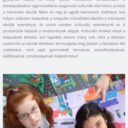
kistelepüléseken egyre kisebbre zsugorodó kulturális élet biztos pontjai
a művészeti iskolák félévi, év végi és egyéb bemutatói, kiállításai. Sok
helyen szilárdan beépültek a település művelődési életébe a művészeti
iskolák eseményei, és szinte minden kulturális eseménynél az ő
produkcióik képezik a rendezvények alapját. Kulturális értéket vittek a
települések életébe, ami legalább akkora hiány volt, mint a délutáni
szakkörök az iskolák életében. Mi mozgatja meg jobban a falvakban élő
családokat, mint saját gyermekeik táncainak, zeneelőadásainak,
kiállításainak, színdarabjainak megtekintése?