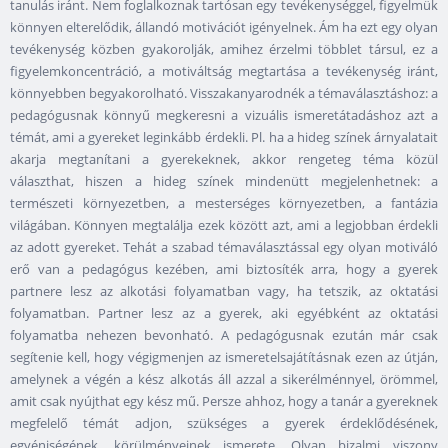
tanulás iránt. Nem foglalkoznak tartósan egy tevékenységgel, figyelmük
könnyen elterelődik, állandó motivációt igényelnek. Ám ha ezt egy olyan
tevékenység közben gyakorolják, amihez érzelmi többlet társul, ez a
figyelemkoncentráció, a motiváltság megtartása a tevékenység iránt,
könnyebben begyakorolható. Visszakanyarodnék a témaválasztáshoz: a
pedagógusnak könnyű megkeresni a vizuális ismeretátadáshoz azt a
témát, ami a gyereket leginkább érdekli. Pl. ha a hideg színek árnyalatait
akarja megtanítani a gyerekeknek, akkor rengeteg téma közül
választhat, hiszen a hideg színek mindenütt megjelenhetnek: a
természeti környezetben, a mesterséges környezetben, a fantázia
világában. Könnyen megtalálja ezek között azt, ami a legjobban érdekli
az adott gyereket. Tehát a szabad témaválasztással egy olyan motiváló
erő van a pedagógus kezében, ami biztosíték arra, hogy a gyerek
partnere lesz az alkotási folyamatban vagy, ha tetszik, az oktatási
folyamatban. Partner lesz az a gyerek, aki egyébként az oktatási
folyamatba nehezen bevonható. A pedagógusnak ezután már csak
segítenie kell, hogy végigmenjen az ismeretelsajátításnak ezen az útján,
amelynek a végén a kész alkotás áll azzal a sikerélménnyel, örömmel,
amit csak nyújthat egy kész mű. Persze ahhoz, hogy a tanár a gyereknek
megfelelő témát adjon, szükséges a gyerek érdeklődésének,
egyéniségének, körülményeinek ismerete. Olyan bizalmi viszony