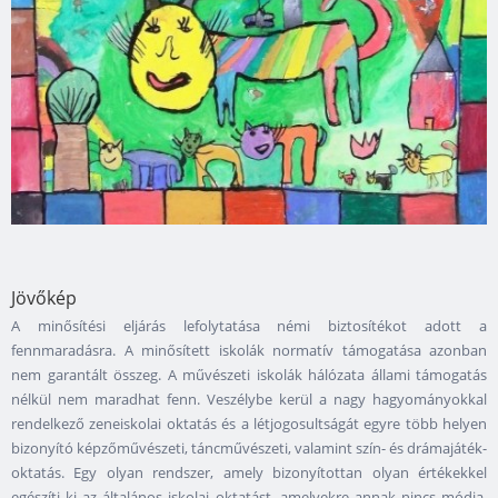
Jövőkép
A minősítési eljárás lefolytatása némi biztosítékot adott a
fennmaradásra. A minősített iskolák normatív támogatása azonban
nem garantált összeg. A művészeti iskolák hálózata állami támogatás
nélkül nem maradhat fenn. Veszélybe kerül a nagy hagyományokkal
rendelkező zeneiskolai oktatás és a létjogosultságát egyre több helyen
bizonyító képzőművészeti, táncművészeti, valamint szín- és drámajáték-
oktatás. Egy olyan rendszer, amely bizonyítottan olyan értékekkel
egészíti ki az általános iskolai oktatást, amelyekre annak nincs módja,