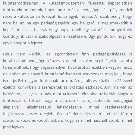
kutatásmódszertan. A kutatásmódszertani fejezettel kapcsolatban
fontos elmondanunk, hogy most már a pedagógus életpályamodell
része a kutatótanári fokozat. Ez az egyik indoka. A másik pedig, hogy
nem baj az, ha egy pedagógusjelölt, egy hallgató is megismerkedik a
képzés ideje alatt azzal, hogy hogyan kell egy kutatást lebonyolítani.
Gondoljunk csak a szakdolgozat elkészítésére. Úgy gondoltuk, hogy ez
egy hiánypótló fejezet.
Falus Iván: Például az agyondicsért finn pedagógusképzés is
kutatásalapú pedagógusképzés. Nos, ehhez valami segítséget kell adni a
tanárjelöltnek, hogy végezzen ilyen kutatásokat, ezekben vegyen részt,
de ehhez az alapvető kutatásmódszertani eszközöket meg kell, hogy
ismerje. Ezt nagyon fontosnak tartom. A digitális eszközök… a 25 évvel
ezelőtti könyvben is szerepeltek az oktatási eszközök. Ami ma van az
iskolában, az egészen más, mintha kicserélték volna az iskolát. Nagyon
fontosnak tartottuk, hogy a változások, az új eszközök pedagógiai
alapjaival, alkalmazásuk lehetőségeivel minél részletesebben
foglalkozzunk, ezért meglehetősen részletes fejezet született itt. Három
szerző is közreműködött abban, hogy ez minél használhatóbb, minél
jobb legyen.