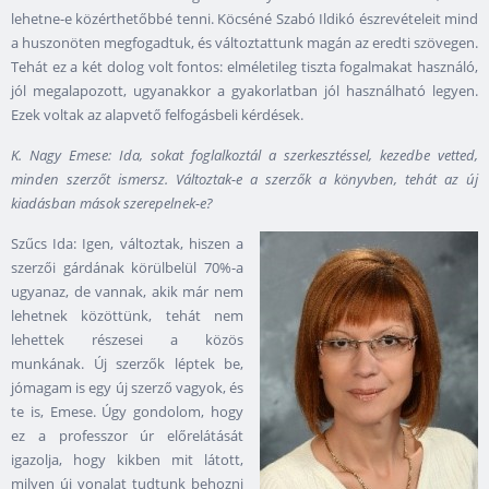
lehetne-e közérthetőbbé tenni. Köcséné Szabó Ildikó észrevételeit mind
a huszonöten megfogadtuk, és változtattunk magán az eredti szövegen.
Tehát ez a két dolog volt fontos: elméletileg tiszta fogalmakat használó,
jól megalapozott, ugyanakkor a gyakorlatban jól használható legyen.
Ezek voltak az alapvető felfogásbeli kérdések.
K. Nagy Emese: Ida, sokat foglalkoztál a szerkesztéssel, kezedbe vetted,
minden szerzőt ismersz. Változtak-e a szerzők a könyvben, tehát az új
kiadásban mások szerepelnek-e?
Szűcs Ida: Igen, változtak, hiszen a
szerzői gárdának körülbelül 70%-a
ugyanaz, de vannak, akik már nem
lehetnek közöttünk, tehát nem
lehettek részesei a közös
munkának. Új szerzők léptek be,
jómagam is egy új szerző vagyok, és
te is, Emese. Úgy gondolom, hogy
ez a professzor úr előrelátását
igazolja, hogy kikben mit látott,
milyen új vonalat tudtunk behozni