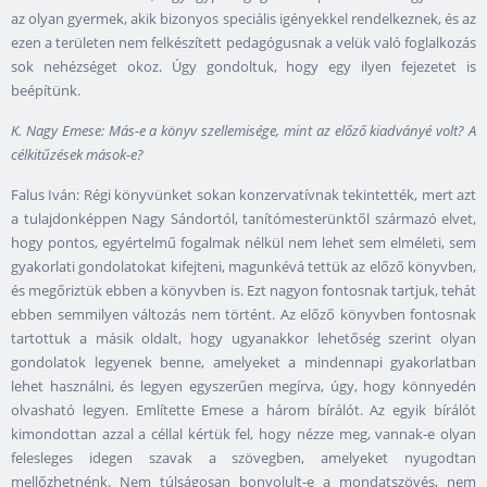
az olyan gyermek, akik bizonyos speciális igényekkel rendelkeznek, és az
ezen a területen nem felkészített pedagógusnak a velük való foglalkozás
sok nehézséget okoz. Úgy gondoltuk, hogy egy ilyen fejezetet is
beépítünk.
K. Nagy Emese: Más-e a könyv szellemisége, mint az előző kiadványé volt? A
célkitűzések mások-e?
Falus Iván: Régi könyvünket sokan konzervatívnak tekintették, mert azt
a tulajdonképpen Nagy Sándortól, tanítómesterünktől származó elvet,
hogy pontos, egyértelmű fogalmak nélkül nem lehet sem elméleti, sem
gyakorlati gondolatokat kifejteni, magunkévá tettük az előző könyvben,
és megőriztük ebben a könyvben is. Ezt nagyon fontosnak tartjuk, tehát
ebben semmilyen változás nem történt. Az előző könyvben fontosnak
tartottuk a másik oldalt, hogy ugyanakkor lehetőség szerint olyan
gondolatok legyenek benne, amelyeket a mindennapi gyakorlatban
lehet használni, és legyen egyszerűen megírva, úgy, hogy könnyedén
olvasható legyen. Említette Emese a három bírálót. Az egyik bírálót
kimondottan azzal a céllal kértük fel, hogy nézze meg, vannak-e olyan
felesleges idegen szavak a szövegben, amelyeket nyugodtan
mellőzhetnénk. Nem túlságosan bonyolult-e a mondatszövés, nem