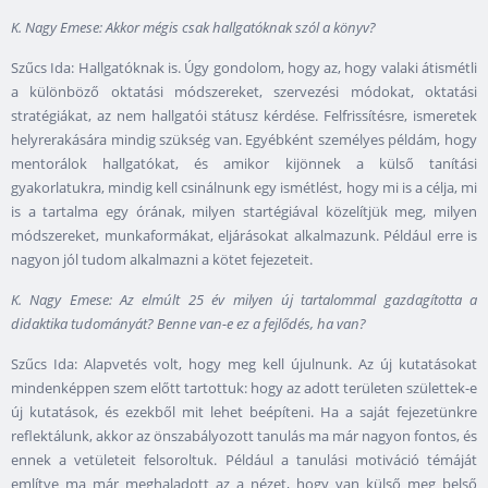
K. Nagy Emese: Akkor mégis csak hallgatóknak szól a könyv?
Szűcs Ida: Hallgatóknak is. Úgy gondolom, hogy az, hogy valaki átismétli
a különböző oktatási módszereket, szervezési módokat, oktatási
stratégiákat, az nem hallgatói státusz kérdése. Felfrissítésre, ismeretek
helyrerakására mindig szükség van. Egyébként személyes példám, hogy
mentorálok hallgatókat, és amikor kijönnek a külső tanítási
gyakorlatukra, mindig kell csinálnunk egy ismétlést, hogy mi is a célja, mi
is a tartalma egy órának, milyen startégiával közelítjük meg, milyen
módszereket, munkaformákat, eljárásokat alkalmazunk. Például erre is
nagyon jól tudom alkalmazni a kötet fejezeteit.
K. Nagy Emese: Az elmúlt 25 év milyen új tartalommal gazdagította a
didaktika tudományát? Benne van-e ez a fejlődés, ha van?
Szűcs Ida: Alapvetés volt, hogy meg kell újulnunk. Az új kutatásokat
mindenképpen szem előtt tartottuk: hogy az adott területen születtek-e
új kutatások, és ezekből mit lehet beépíteni. Ha a saját fejezetünkre
reflektálunk, akkor az önszabályozott tanulás ma már nagyon fontos, és
ennek a vetületeit felsoroltuk. Például a tanulási motiváció témáját
említve ma már meghaladott az a nézet, hogy van külső meg belső