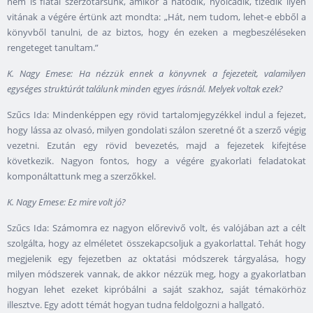
nem is fiatal szerzőtársunk, amikor a hatodik, nyolcadik, tizedik ilyen
vitának a végére értünk azt mondta: „Hát, nem tudom, lehet-e ebből a
könyvből tanulni, de az biztos, hogy én ezeken a megbeszéléseken
rengeteget tanultam.”
K. Nagy Emese: Ha nézzük ennek a könyvnek a fejezeteit, valamilyen
egységes struktúrát találunk minden egyes írásnál. Melyek voltak ezek?
Szűcs Ida: Mindenképpen egy rövid tartalomjegyzékkel indul a fejezet,
hogy lássa az olvasó, milyen gondolati szálon szeretné őt a szerző végig
vezetni. Ezután egy rövid bevezetés, majd a fejezetek kifejtése
következik. Nagyon fontos, hogy a végére gyakorlati feladatokat
komponáltattunk meg a szerzőkkel.
K. Nagy Emese: Ez mire volt jó?
Szűcs Ida: Számomra ez nagyon előrevivő volt, és valójában azt a célt
szolgálta, hogy az elméletet összekapcsoljuk a gyakorlattal. Tehát hogy
megjelenik egy fejezetben az oktatási módszerek tárgyalása, hogy
milyen módszerek vannak, de akkor nézzük meg, hogy a gyakorlatban
hogyan lehet ezeket kipróbálni a saját szakhoz, saját témakörhöz
illesztve. Egy adott témát hogyan tudna feldolgozni a hallgató.