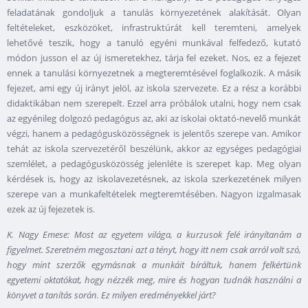
feladatának gondoljuk a tanulás környezetének alakítását. Olyan
feltételeket, eszközöket, infrastruktúrát kell teremteni, amelyek
lehetővé teszik, hogy a tanuló egyéni munkával felfedező, kutató
módon jusson el az új ismeretekhez, tárja fel ezeket. Nos, ez a fejezet
ennek a tanulási környezetnek a megteremtésével foglalkozik. A másik
fejezet, ami egy új irányt jelöl, az iskola szervezete. Ez a rész a korábbi
didaktikában nem szerepelt. Ezzel arra próbálok utalni, hogy nem csak
az egyénileg dolgozó pedagógus az, aki az iskolai oktató-nevelő munkát
végzi, hanem a pedagógusközösségnek is jelentős szerepe van. Amikor
tehát az iskola szervezetéről beszélünk, akkor az egységes pedagógiai
szemlélet, a pedagógusközösség jelenléte is szerepet kap. Meg olyan
kérdések is, hogy az iskolavezetésnek, az iskola szerkezetének milyen
szerepe van a munkafeltételek megteremtésében. Nagyon izgalmasak
ezek az új fejezetek is.
K. Nagy Emese: Most az egyetem világa, a kurzusok felé irányítanám a
figyelmet. Szeretném megosztani azt a tényt, hogy itt nem csak arról volt szó,
hogy mint szerzők egymásnak a munkáit bíráltuk, hanem felkértünk
egyetemi oktatókat, hogy nézzék meg, mire és hogyan tudnák használni a
könyvet a tanítás során. Ez milyen eredményekkel járt?