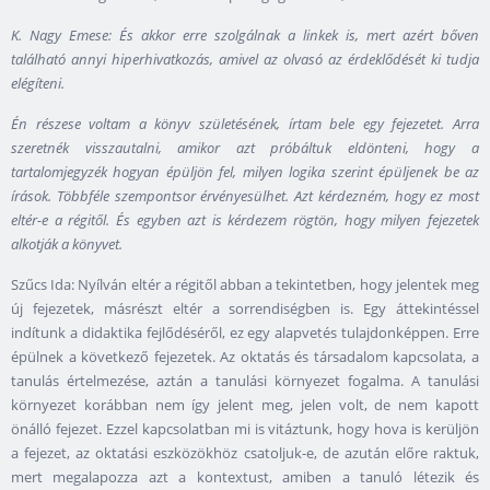
K. Nagy Emese: És akkor erre szolgálnak a linkek is, mert azért bőven
található annyi hiperhivatkozás, amivel az olvasó az érdeklődését ki tudja
elégíteni.
Én részese voltam a könyv születésének, írtam bele egy fejezetet. Arra
szeretnék visszautalni, amikor azt próbáltuk eldönteni, hogy a
tartalomjegyzék hogyan épüljön fel, milyen logika szerint épüljenek be az
írások. Többféle szempontsor érvényesülhet. Azt kérdezném, hogy ez most
eltér-e a régitől. És egyben azt is kérdezem rögtön, hogy milyen fejezetek
alkotják a könyvet.
Szűcs Ida: Nyílván eltér a régitől abban a tekintetben, hogy jelentek meg
új fejezetek, másrészt eltér a sorrendiségben is. Egy áttekintéssel
indítunk a didaktika fejlődéséről, ez egy alapvetés tulajdonképpen. Erre
épülnek a következő fejezetek. Az oktatás és társadalom kapcsolata, a
tanulás értelmezése, aztán a tanulási környezet fogalma. A tanulási
környezet korábban nem így jelent meg, jelen volt, de nem kapott
önálló fejezet. Ezzel kapcsolatban mi is vitáztunk, hogy hova is kerüljön
a fejezet, az oktatási eszközökhöz csatoljuk-e, de azután előre raktuk,
mert megalapozza azt a kontextust, amiben a tanuló létezik és