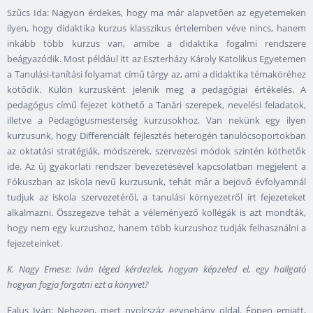
Szűcs Ida: Nagyon érdekes, hogy ma már alapvetően az egyetemeken
ilyen, hogy didaktika kurzus klasszikus értelemben véve nincs, hanem
inkább több kurzus van, amibe a didaktika fogalmi rendszere
beágyazódik. Most például itt az Eszterházy Károly Katolikus Egyetemen
a Tanulási-tanítási folyamat című tárgy az, ami a didaktika témaköréhez
kötődik. Külön kurzusként jelenik meg a pedagógiai értékelés. A
pedagógus című fejezet köthető a Tanári szerepek, nevelési feladatok,
illetve a Pedagógusmesterség kurzusokhoz. Van nekünk egy ilyen
kurzusunk, hogy Differenciált fejlesztés heterogén tanulócsoportokban
az oktatási stratégiák, módszerek, szervezési módok szintén köthetők
ide. Az új gyakorlati rendszer bevezetésével kapcsolatban megjelent a
Fókuszban az iskola nevű kurzusunk, tehát már a bejövő évfolyamnál
tudjuk az iskola szervezetéről, a tanulási környezetről írt fejezeteket
alkalmazni. Összegezve tehát a véleményező kollégák is azt mondták,
hogy nem egy kurzushoz, hanem több kurzushoz tudják felhasználni a
fejezeteinket.
K. Nagy Emese: Iván téged kérdezlek, hogyan képzeled el, egy hallgató
hogyan fogja forgatni ezt a könyvet?
Falus Iván: Nehezen, mert nyolcszáz egynehány oldal. Éppen emiatt,