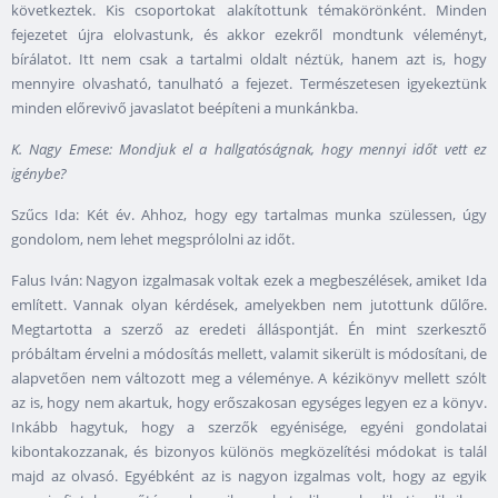
következtek. Kis csoportokat alakítottunk témakörönként. Minden
fejezetet újra elolvastunk, és akkor ezekről mondtunk véleményt,
bírálatot. Itt nem csak a tartalmi oldalt néztük, hanem azt is, hogy
mennyire olvasható, tanulható a fejezet. Természetesen igyekeztünk
minden előrevivő javaslatot beépíteni a munkánkba.
K. Nagy Emese: Mondjuk el a hallgatóságnak, hogy mennyi időt vett ez
igénybe?
Szűcs Ida: Két év. Ahhoz, hogy egy tartalmas munka szülessen, úgy
gondolom, nem lehet megsprólolni az időt.
Falus Iván: Nagyon izgalmasak voltak ezek a megbeszélések, amiket Ida
említett. Vannak olyan kérdések, amelyekben nem jutottunk dűlőre.
Megtartotta a szerző az eredeti álláspontját. Én mint szerkesztő
próbáltam érvelni a módosítás mellett, valamit sikerült is módosítani, de
alapvetően nem változott meg a véleménye. A kézikönyv mellett szólt
az is, hogy nem akartuk, hogy erőszakosan egységes legyen ez a könyv.
Inkább hagytuk, hogy a szerzők egyénisége, egyéni gondolatai
kibontakozzanak, és bizonyos különös megközelítési módokat is talál
majd az olvasó. Egyébként az is nagyon izgalmas volt, hogy az egyik