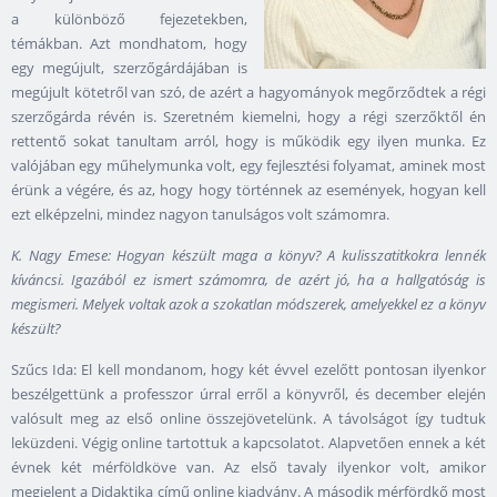
a különböző fejezetekben,
témákban. Azt mondhatom, hogy
egy megújult, szerzőgárdájában is
megújult kötetről van szó, de azért a hagyományok megőrződtek a régi
szerzőgárda révén is. Szeretném kiemelni, hogy a régi szerzőktől én
rettentő sokat tanultam arról, hogy is működik egy ilyen munka. Ez
valójában egy műhelymunka volt, egy fejlesztési folyamat, aminek most
érünk a végére, és az, hogy hogy történnek az események, hogyan kell
ezt elképzelni, mindez nagyon tanulságos volt számomra.
K. Nagy Emese: Hogyan készült maga a könyv? A kulisszatitkokra lennék
kíváncsi. Igazából ez ismert számomra, de azért jó, ha a hallgatóság is
megismeri. Melyek voltak azok a szokatlan módszerek, amelyekkel ez a könyv
készült?
Szűcs Ida: El kell mondanom, hogy két évvel ezelőtt pontosan ilyenkor
beszélgettünk a professzor úrral erről a könyvről, és december elején
valósult meg az első online összejövetelünk. A távolságot így tudtuk
leküzdeni. Végig online tartottuk a kapcsolatot. Alapvetően ennek a két
évnek két mérföldköve van. Az első tavaly ilyenkor volt, amikor
megjelent a Didaktika című online kiadvány. A második mérfördkő most