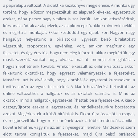
a papíralapú változat, A didaktika kézikönyve megjelenése. A munka úgy
történt, hogy először megbeszéltük az alapvető elveket, egyeztettük
ezeket, néha persze nagy vitákra is sor került. Amikor letisztázódtak,
körvonalazódtak az alapelvek, az alapkoncepció, akkor mindenki nekiült
és megírta a munkáját. Ekkor kezdődött egy újabb kör. Nagyon nagy
hangsúlyt helyeztünk a bírálatokra. Egyrészt belső bírálatokat
végeztünk, csoportosan, egyénileg. Volt, amikor megírtunk egy
fejezetet, és úgy éreztük, hogy nem elég kiforrott, akkor megkértük egy
másik szerzőtársunkat, hogy olvassa már át, mondja el meglátásait,
hogyan léphetnénk tovább. Amikor elkészült az online változat, akkor
felkértünk oktatókat, hogy egyrészt véleményezzék a fejezeteket.
Másrészt, azt is elvállalták, hogy kipróbálják egyetemi kurzusokon a
tanítás során az egyes fejezeteket. A kiadó hozzáférést biztosított az
online változathoz a hallgatók és az oktatók számára is. Mind az
oktatók, mind a hallgatók jegyzeteket írhattak be a fejezetekbe. A kiadó
összegyűjtötte ezeket a jegyzeteket, és rendelkezésünkre bocsátotta
azokat. Megérkeztek a külső bírálatok is. Ekkor újra összejött a csapat,
és megbeszéltük, hogy mik lennének azok a főbb tendenciák, amiket
követni lehetne, vagy mi az, amit nyesegetni lehetne. Mindezeket szem
előtt tartva korrigáltuk a fejezeteket, majd újra belső bírálatok