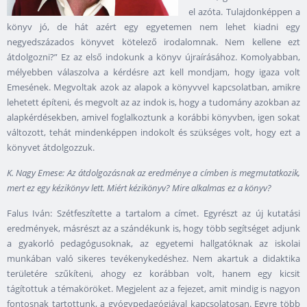
el azóta. Tulajdonképpen a
könyv jó, de hát azért egy egyetemen nem lehet kiadni egy
negyedszázados könyvet kötelező irodalomnak. Nem kellene ezt
átdolgozni?” Ez az első indokunk a könyv újraírásához. Komolyabban,
mélyebben válaszolva a kérdésre azt kell mondjam, hogy igaza volt
Emesének. Megvoltak azok az alapok a könyvvel kapcsolatban, amikre
lehetett építeni, és megvolt az az indok is, hogy a tudomány azokban az
alapkérdésekben, amivel foglalkoztunk a korábbi könyvben, igen sokat
változott, tehát mindenképpen indokolt és szükséges volt, hogy ezt a
könyvet átdolgozzuk.
K. Nagy Emese: Az átdolgozásnak az eredménye a címben is megmutatkozik,
mert ez egy kézikönyv lett. Miért kézikönyv? Mire alkalmas ez a könyv?
Falus Iván: Szétfeszítette a tartalom a címet. Egyrészt az új kutatási
eredmények, másrészt az a szándékunk is, hogy több segítséget adjunk
a gyakorló pedagógusoknak, az egyetemi hallgatóknak az iskolai
munkában való sikeres tevékenykedéshez. Nem akartuk a didaktika
területére szűkíteni, ahogy ez korábban volt, hanem egy kicsit
tágítottuk a témaköröket. Megjelent az a fejezet, amit mindig is nagyon
fontosnak tartottunk, a gyógypedagógiával kapcsolatosan. Egyre több