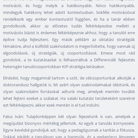
motiváció, és hogy melyik a hatékonyabb. Nincs hatékonyabb,
mindegyik hatékony lehet adott kontextusban. Sokféle motivációval
rendelkezik egy ember kontextustól függően, és ha a tanár ebben
gondolkozik, akkor az előzetes tudás feltérképezése mellett a
motivációs bázist is érdemes feltérképeznie ahhoz, hogy a tanulót erre
építve tudja fejleszteni. Egy másik példám az oktatási stratégiák
témaköre, ahol a külföldi szakirodalom is megerősítette, hogy vannak új
elgondolások, új stratégiák, új csoportosítások. Emese most rád
gondolok, a te kutatásaidat is felhasználtuk a Differenciált fejlesztés
heterogén tanulócsoportokban KIP-stratégia leírásakor.
Elnézést, hogy magamnál tartom a szót, de célcsoportunkat alkotják a
doktorandusz hallgatók is. Mi azért olyan szakirodalmakat idéztünk, és
olyan szakirodalmi forrásokat adtunk meg, amelyek mentén tovább
lehet fejteni ezeket a szálakat. Ha valaki kutatási területeként szeretné
ezt feltérképezni, akkor ezek mentén is el tud indulni.
Falus Iván: Tulajdonképpen két olyan fejezetünk is van, amelyek a
megújulást bizonyos mértékig jellemzik. Az egyik a tanulás környezete.
Egyre kevésbé gondoljuk azt, hogy a pedagógusnak a tanítás a fókusza.
Sokkal inkább a tanuláson van a hangsúly, és a pedagógus lényeges