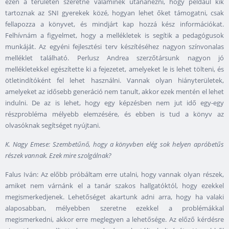
ezen a területen szeretne valaminek utánanézni, hogy például kik
tartoznak az SNI gyerekek közé, hogyan lehet őket támogatni, csak
fellapozza a könyvet, és mindjárt kap hozzá kész információkat.
Felhívnám a figyelmet, hogy a mellékletek is segítik a pedagógusok
munkáját. Az egyéni fejlesztési terv készítéséhez nagyon színvonalas
melléklet található. Perlusz Andrea szerzőtársunk nagyon jó
mellékletekkel egészítette ki a fejezetet, amelyeket le is lehet tölteni, és
ötletindítóként fel lehet használni. Vannak olyan hiányterületek,
amelyeket az idősebb generáció nem tanult, akkor ezek mentén el lehet
indulni. De az is lehet, hogy egy képzésben nem jut idő egy-egy
részprobléma mélyebb elemzésére, és ebben is tud a könyv az
olvasóknak segítséget nyújtani.
K. Nagy Emese: Szembetűnő, hogy a könyvben elég sok helyen apróbetűs
részek vannak. Ezek mire szolgálnak?
Falus Iván: Az előbb próbáltam erre utalni, hogy vannak olyan részek,
amiket nem várnánk el a tanár szakos hallgatóktól, hogy ezekkel
megismerkedjenek. Lehetőséget akartunk adni arra, hogy ha valaki
alaposabban, mélyebben szeretne ezekkel a problémákkal
megismerkedni, akkor erre meglegyen a lehetősége. Az előző kérdésre