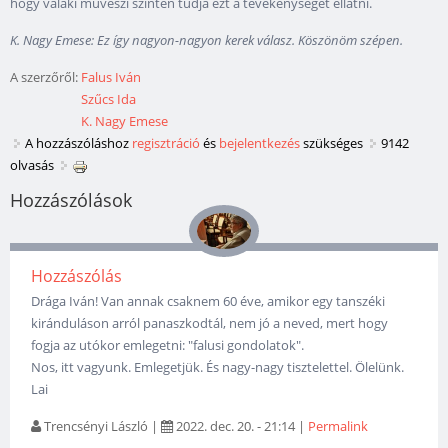
hogy valaki művészi szinten tudja ezt a tevékenységet ellátni.
K. Nagy Emese: Ez így nagyon-nagyon kerek válasz. Köszönöm szépen.
A szerzőről:
Falus Iván
Szűcs Ida
K. Nagy Emese
A hozzászóláshoz
regisztráció
és
bejelentkezés
szükséges
9142
olvasás
Hozzászólások
Hozzászólás
Drága Iván! Van annak csaknem 60 éve, amikor egy tanszéki
kiránduláson arról panaszkodtál, nem jó a neved, mert hogy
fogja az utókor emlegetni: "falusi gondolatok".
Nos, itt vagyunk. Emlegetjük. És nagy-nagy tisztelettel. Ölelünk.
Lai
Trencsényi László
|
2022. dec. 20. - 21:14
|
Permalink