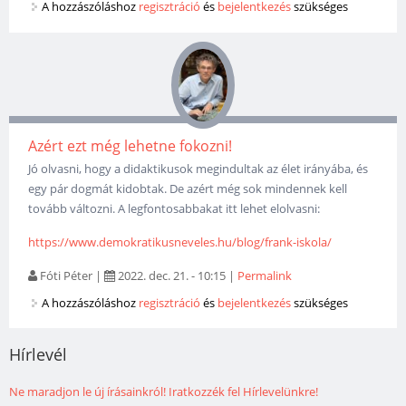
A hozzászóláshoz
regisztráció
és
bejelentkezés
szükséges
Azért ezt még lehetne fokozni!
Jó olvasni, hogy a didaktikusok megindultak az élet irányába, és
egy pár dogmát kidobtak. De azért még sok mindennek kell
tovább változni. A legfontosabbakat itt lehet elolvasni:
https://www.demokratikusneveles.hu/blog/frank-iskola/
Fóti Péter
|
2022. dec. 21. - 10:15
|
Permalink
A hozzászóláshoz
regisztráció
és
bejelentkezés
szükséges
Hírlevél
Ne maradjon le új írásainkról! Iratkozzék fel Hírlevelünkre!