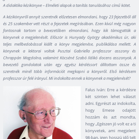
A didaktika kézikönyve – Elméleti alapok a tanítás tanulásához című kötet.
A kézikönyvről annyit szeretnék előzetesen elmondani, hogy 23 fejezetből áll
és 25 szakember vett részt a fejezetek megírásában. Ezen kívül még nagyon
fontosnak tartom a bevezetőben elmondani, hogy kik támogatták a
könyvnek a megjelenését. Először is Hunyady György akadémikus úr, aki
teljes mellbedobással kiállt a könyv megjelenése, publikálása mellett. A
könyvnek a lektorai voltak Pusztai Gabriella professzor asszony és
Chrappán Magdolna, valamint Köcséné Szabó Ildikó docens asszonyok. A
bevezető gondolatok után egy egyész kérdéssort állítottam össze és
szeretnék minél több információt megkapni a könyvről. Első kérdésem
professzor úr felé irányul. Mi indokolta ennek a könyvnek a megjelenését?
Falus Iván: Erre a kérdésre
két szinten lehet választ
adni. Egyrészt az indokolta,
hogy Emese odajött
hozzám és azt mondta,
hogy „Egészen jó volt ez a ti
könyvetek, ami megjelent
98-ban, igen hosszú idő telt