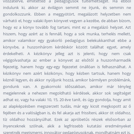
visszatérve, említetted a pedagógusok túlterheltségét. Ha ebből
indulunk ki, akkor az évilágon semmit ne írjunk, és semmin ne
gondolkozzunk. Ebben a meggyötört, megalázott helyzetben nem
várható el, hogy valaki ilyen könyvet vegyen a kezébe, de abban bízom,
hogy ez a könyv tovább fog tartani, mint ez a megalázó helyzet. Azt
hiszem, hogy azért az is fennáll, hogy a sok munka, terhelés mellett,
amikor valamikor egy gyakorló pedagógus belekukkanthat ebbe a
könyvbe, a huszonhárom kérdéskör között találhat egyet, amely
érdekelheti. A kézikönyv jelleg azt is jelenti, hogy nem csak
végigolvashatja az ember a könyvet az elsőtől a huszonharmadik
fejezetig, hanem hogy egy-egy fejezetet önállóan is felhasználhat. A
kézikönyv nem azért kézikönyv, hogy kézben tartsuk, hanem hogy
kéznél legyen, és akkor nyúljunk hozzá, amikor bármilyen problémánk,
gondunk van. A gyakornoki időszakban, amikor már tényleg
megjelennek a nehezen megoldható kérdések, akkor sok segítséget
adhat ez, vagy ha valaki 10, 15, 20 éve tanít, és úgy gondolja, hogy amit
az alapképzésben megszerzett tudás, már egy kicsit megkopott az ő
fejében és a valóságban is, és fel akarja azt frissíteni, akkor öt oldalhoz,
tíz oldalhoz hozzányúlhat. Ezek az apróbetűs részek elsősorban az
ínyenceknek szólnak, akik a legfrissebb kutatási eredményeket
szeretnék megismerni, innovátor pedagógusoknak, mondhatnám ezt is.