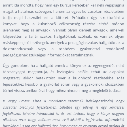
amint Ida mondta, hogy nem egy kurzus keretében kell neki végigrágnia
magát a hatalmas szövegen, hanem az egyes kurzusokon részleteiben
tudja majd használni ezt a kötetet. Próbáltuk úgy strukturálni a
könyvet, hogy a különböző célközönség részére eltérő módon
jelenjenek meg az anyagok. Vannak olyan kiemelt anyagok, amelyek
kifejezetten a tanár szakos hallgatóknak szólnak, és vannak olyan
másképpen jelölt szövegek, amelyek a pedagógia szakos hallgatóknak, a
doktorandusznak vagy a többéves gyakorlattal rendelkező
pedagógusnak szükséges információkat tartalmaznak.
Úgy gondolom, ha a hallgató ennek a könyvnek az egynegyedét mint
törzsanyagot megtanulja, és levizsgázik belőle, tehát az alapokat
megszerzi, akkor betekintést nyer a különböző részletekbe. Más
fejezetekhez később, a gyakorlat során vagy a gyakornoki időszakban
térhet vissza, amikor érzi, hogy mihez nincsen meg a megfelelő tudása.
K. Nagy Emese: Ebbe a mondatba szeretnék belekapaszkodni, hogy
visszatér bizonyos fejezetekhez. Lehetne egy félévig is egy kérdéssel
foglalkozni, lehetne hónapokat is, és azt tudom, hogy a könyv nagyon
alkalmas arra, hogy valóban most első kézből a legfrissebb információk
birtokába jusson egy hallgató úgy, hogy maga az egyetemi oktató nyújtja át