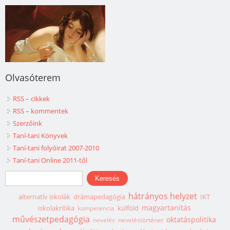
Olvasóterem
RSS – cikkek
RSS – kommentek
Szerzőink
Taní-tani Könyvek
Taní-tani folyóirat 2007-2010
Taní-tani Online 2011-től
Keresés űrlap
Keresés
hátrányos helyzet
alternatív iskolák
drámapedagógia
IKT
magyartanítás
iskolakritika
külföld
kompetencia
művészetpedagógia
oktatáspolitika
nevelés
neveléstörténet