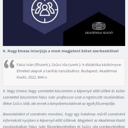
K. Nagy Emese interjúja a most megjelent kötet szerkesztőivel
Falus Iván (főszerk.), Szűcs Ida (szerk.): A didaktika kézikönyve.
Elméleti alapok a tanítás tanulásához. Budapest, Akadémiai
Kiadó, 2022, 844 o.
K. Nagy Emese: Nagy szeretettel köszöntöm a képernyő előtt ülőket és külön
szeretettel köszöntöm Falus Iván professzor urat a rögtönzött studiónkban,
illetve Szűcs Idát, aki ennek a könyvbemutatónak az egyik főszereplője.
Bevezetésként el szeretném mondani, hogy egy hatalmas műről szeretnénk
információt nyújtani a képernyő előtt ülőknek. Megjelent az Akadémiai Kiadó
gondozásában Falus Iván főszerkesztésében és Szűcs Ida szerkesztésében