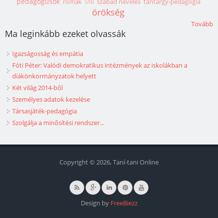
pedagógusok
romák
szabad nevelés
tantárgy-pedagógia
SNI
örökség
Tovább
Ma leginkább ezeket olvassák
Igazságosság és empátia
Fóti Péter: Valódi demokratikus intézmények az iskolákban a
diákönkormányzatok helyett
Két világ 2014-ből
Személyes adatok kezelése
Társasjáték-pedagógia
Szolgálja a minősítési rendszer...
Copyright © 2026, Taní-tani Online
Design by
FreeBiezz