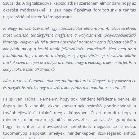
Szűcs Ida: A digitalizációval kapcsolatban szeretném elmondani, hogy az
oktatási módszereknél is igen nagy figyelmet fordítottunk a tanítás
digitalizációval történő támogatására.
K. Nagy Emese: Szeretnék egy tapasztalatot elmondani. Az elsőéveseknek
most kötelező tantárgyként megjelent a Pályaismeret, pályaszocializáció
tantárgy. Nagyon jól fel tudtam használni pontosan azt a fejezetet ebből a
könyvből, amely a kezdő tanár felkészülésére vonatkozik. Mert nem az a
feladatunk, hogy a kezdő pedagógus egy gyönyörűszép rózsaszín ködbe
burkolódzva menjen ki a pályára, hanem hogy a valóságra készítsük fel. Ez a
könyv tökéletesen alkalmas rá.
Iván, ha most Comeniusnak megmutatnánk ezt a könyvet, hogy olvassa el,
és megkérdeznénk, hogy mit szól a könyvhöz, mit mondana szerinted?
Falus Iván: Hűha… Remélem, hogy sok mindent felfedezne benne, és
éppen az ő kiinduló, akkor korszerűnek számító gondolatainak a
továbbfejlesztését találná meg a könyvben. Ő azt mondta, hogy a
mindenkit mindenre megtanítás művészete a tanítás. Azt gondolom,
hogy mi ehhez a művészethez szeretnénk megadni az elméleti,
tudományos alapokat, amelyek mindenképpen szükségesek ahhoz,