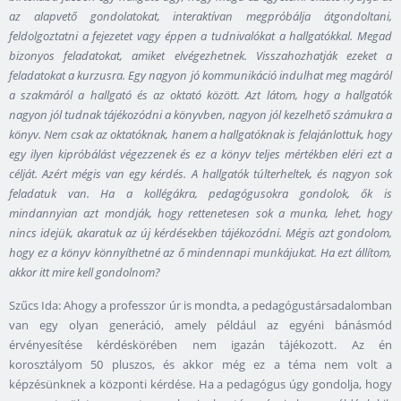
az alapvető gondolatokat, interaktívan megpróbálja átgondoltani,
feldolgoztatni a fejezetet vagy éppen a tudnivalókat a hallgatókkal. Megad
bizonyos feladatokat, amiket elvégezhetnek. Visszahozhatják ezeket a
feladatokat a kurzusra. Egy nagyon jó kommunikáció indulhat meg magáról
a szakmáról a hallgató és az oktató között. Azt látom, hogy a hallgatók
nagyon jól tudnak tájékozódni a könyvben, nagyon jól kezelhető számukra a
könyv. Nem csak az oktatóknak, hanem a hallgatóknak is felajánlottuk, hogy
egy ilyen kipróbálást végezzenek és ez a könyv teljes mértékben eléri ezt a
célját. Azért mégis van egy kérdés. A hallgatók túlterheltek, és nagyon sok
feladatuk van. Ha a kollégákra, pedagógusokra gondolok, ők is
mindannyian azt mondják, hogy rettenetesen sok a munka, lehet, hogy
nincs idejük, akaratuk az új kérdésekben tájékozódni. Mégis azt gondolom,
hogy ez a könyv könnyíthetné az ő mindennapi munkájukat. Ha ezt állítom,
akkor itt mire kell gondolnom?
Szűcs Ida: Ahogy a professzor úr is mondta, a pedagógustársadalomban
van egy olyan generáció, amely például az egyéni bánásmód
érvényesítése kérdéskörében nem igazán tájékozott. Az én
korosztályom 50 pluszos, és akkor még ez a téma nem volt a
képzésünknek a központi kérdése. Ha a pedagógus úgy gondolja, hogy