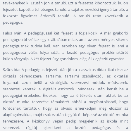
tevékenykedik. Ezután jön a tanuló. Ezt a fejezetet kibontottuk, külön
fejezetet kapott a tehetséges tanuló, a sajátos nevelési igényű tanuló, a
fokozott figyelmet érdemlő tanuló. A tanuló után következik a
pedagógus.
Falus Iván: A pedagógussal két fejezet is foglalkozik. A már gyakorló
pedagógusról szól az egyik; általában mi az, amit az eredményes, sikeres
pedagógusnak tudnia kell. Van azonban egy olyan fejezet is, ami a
pedagógussá válás folyamatát, a kezdő pedagógus problémakörét
külön tárgyalja. A két fejezet úgy gondolom, elég jól kiegészíti egymást.
Szűcs Ida: A pedagógus fejezet után jön a klasszikus didaktikai rész: az
oktatás célrendszere, tartalma, tartalmi szabályozói, az oktatási
folyamat, azon belül a stratégiák, szervezési módok, módszerek,
szervezeti keretek, a digitális eszközök. Mindezek után került be a
pedagógiai értékelés. Érdekes, hogy az értékelés után raktuk be az
oktató munka tervezése témakörét abból a megfontolásból, hogy
fontosnak tartottuk, hogy az olvasó ismerkedjen meg először az
alapfogalmakkal, majd csak ezután tegyük őt képessé az oktató munka
tervezésére. A kézikönyv végén pedig megjelenik az iskola mint
szervezet, régi-új fejezetként a kezdő pedagógus és a