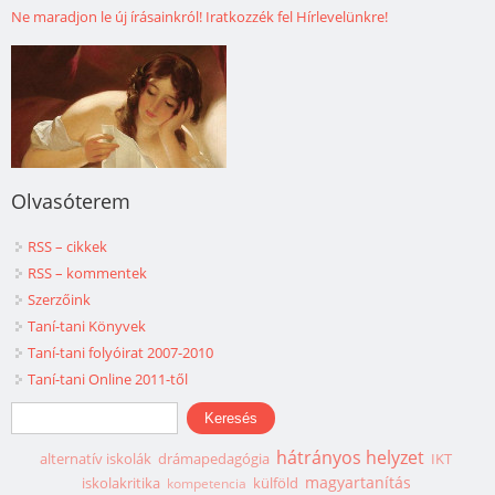
Ne maradjon le új írásainkról! Iratkozzék fel Hírlevelünkre!
Olvasóterem
RSS – cikkek
RSS – kommentek
Szerzőink
Taní-tani Könyvek
Taní-tani folyóirat 2007-2010
Taní-tani Online 2011-től
Keresés űrlap
Keresés
hátrányos helyzet
alternatív iskolák
drámapedagógia
IKT
magyartanítás
iskolakritika
külföld
kompetencia