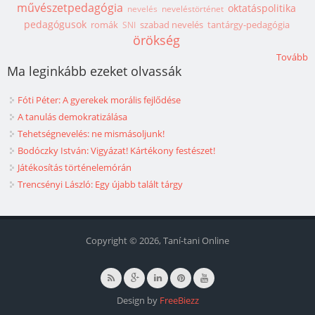
művészetpedagógia
oktatáspolitika
nevelés
neveléstörténet
pedagógusok
romák
szabad nevelés
tantárgy-pedagógia
SNI
örökség
Tovább
Ma leginkább ezeket olvassák
Fóti Péter: A gyerekek morális fejlődése
A tanulás demokratizálása
Tehetségnevelés: ne mismásoljunk!
Bodóczky István: Vigyázat! Kártékony festészet!
Játékosítás történelemórán
Trencsényi László: Egy újabb talált tárgy
Copyright © 2026, Taní-tani Online
Design by
FreeBiezz