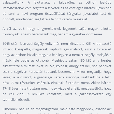
választottunk. A falutanács, a falugyűlés, az otthon legfőbb
irányítószerve volt, segített a felvételi és az esetleges kizárási ügyekben
dönteni, a havi program összeállítását tárgyalta, javaslatot tett és
döntött, mindenben segítette a felnőtt vezető munkáját.
A cél az volt, hogy a gyerekeknek legyenek saját maguk alkotta
törvényeik, s ne mi határozzuk meg, hanem a gyerekek döntsenek.
1945 után Nemzeti Segély volt, már nem létezett a KIE. A borzasztó
infláció közepette, mégiscsak kaptunk egy malacot, azzal a föltétellel,
hogy az otthon hizlalja meg, s a fele legyen a nemzeti segély irodájáé, a
másik fele pedig az otthoné. Meghízott aztán 130 kilóra, a hentes
elkészítette a mi részünket, hurka, kolbász, ahogy azt kell, sót, paprikát
csak a segélyen keresztül tudtunk beszerezni. Mikor megtudja, hogy
levágtuk a disznót, a gazdasági vezető aszondja, szállítsuk be a felit.
Kész. A mi részünket lesóztuk, elraktuk, füstölőre ment. Akkor három
17-18 éves fiatalt bíztam meg, hogy vigye el a felit, megbeszéltük, hogy
be kell vinni. A lelkükre kötöttem, mert a gazdaságvezető egy
szemellenzős volt.
Elmennek hát, és én megnyugszom, majd este megjönnek, aszondják: