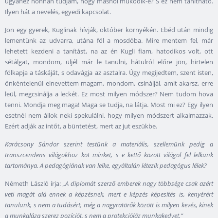
ugyanez honnan tudjam, hogy máshol működik-e? S ez nem tanítható.
Ilyen hát a nevelés, egyedi kapcsolat.
Jön egy gyerek, Kuglinak hívják, október környékén. Ebéd után mindig
lementünk az udvarra, utána föl a mosdóba. Mire mentem fel, már
lehetett kezdeni a tanítást, na az én Kugli fiam, hatodikos volt, ott
sétálgat, mondom, üljél már le tanulni, hátulról előre jön, hirtelen
fölkapja a táskáját, s odavágja az asztalra. Úgy megijedtem, szent isten,
önkéntelenül elnevettem magam, mondom, csináljál, amit akarsz, erre
leül, megcsinálja a leckét. Ez most milyen módszer? Nem tudom hova
tenni. Mondja meg maga! Maga se tudja, na látja. Most mi ez? Egy ilyen
esetnél nem állok neki spekulálni, hogy milyen módszert alkalmazzak.
Ezért adják az intőt, a büntetést, mert az jut eszükbe.
Karácsony Sándor szerint testünk a materiális, szellemünk pedig a
transzcendens világokhoz köt minket, s e kettő között világol fel lelkünk
tartománya. A pedagógiának van lelke, egyáltalán létezik pedagógus lélek?
Németh László írja:
„A diplomát szerző emberek nagy többsége csak azért
veti magát alá ennek a képzésnek, mert e képzés képesítés is, kenyérért
tanulunk, s nem a tudásért, még a nagyratörők között is milyen kevés, kinek
a munkaláza szerez pozíciót, s nem a protekcióláz munkakedvet.”