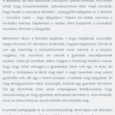
is leszedték, de nem bántottak. Öltönyöm, táskám elvették. Arra értem
tehát, hogy összeverekedtek. Szétválasztottam őket, majd mondták,
hogy tessék a Lesnyákot elküldeni.
„A falugyűlés befogadta, az is döntsön
– mondom nekik –,
hogy elfogadja-e.”
Nekem be kellett mennem a
hivatalba másnap bejelenteni a rablást. Mire hazajövök a hivatalból,
mondom, döntsön a falugyűlés.
Bementem akkor a Nemzeti Segélybe, s hogy meglátnak, aszondják,
maga mit keres itt? Mondom, kiraboltak, megyek bejelenteni. De hát itt
van egy bizottság a minisztériumból, most mentek ki a tanyára,
magához. Há', mondom, ott vannak a gyerekek, beszélgessenek
azokkal. Aztán jól leszidtak. Mikor megjött a bizottság kérdőre vontak,
hogy hogy lehet otthagyni a gyerekeket. Mert volt egy 14 éves, aki
főzött a többiekkel, ki látott még ilyet? A nagy teremben meg valami
gyűlésféle volt, állt egy a terem közepén, a többiek meg tárgyaltak. Én
meg elmagyaráztam nekik. Aszondják, kizártak egy gyereket. Mondom,
hát így döntöttek. Ezen aztán mélységesen felháborodtak, hogy
micsoda dolog az, hogy gyerekek döntsenek bármiben is. Nem értették,
mi ez az önkormányzat, de ezt később sem értették meg.
A szeretet pedagógiája és az önkormányzatiság tehát képes volt felizzítani