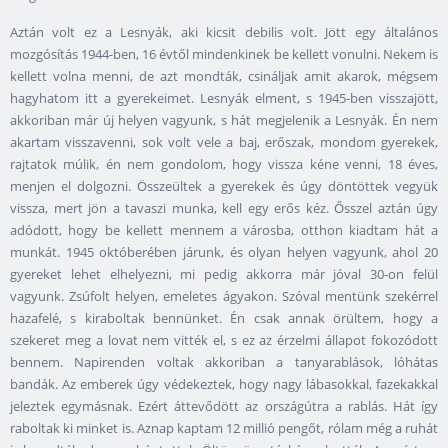
Aztán volt ez a Lesnyák, aki kicsit debilis volt. Jött egy általános
mozgósítás 1944-ben, 16 évtől mindenkinek be kellett vonulni. Nekem is
kellett volna menni, de azt mondták, csináljak amit akarok, mégsem
hagyhatom itt a gyerekeimet. Lesnyák elment, s 1945-ben visszajött,
akkoriban már új helyen vagyunk, s hát megjelenik a Lesnyák. Én nem
akartam visszavenni, sok volt vele a baj, erőszak, mondom gyerekek,
rajtatok múlik, én nem gondolom, hogy vissza kéne venni, 18 éves,
menjen el dolgozni. Összeültek a gyerekek és úgy döntöttek vegyük
vissza, mert jön a tavaszi munka, kell egy erős kéz. Ősszel aztán úgy
adódott, hogy be kellett mennem a városba, otthon kiadtam hát a
munkát. 1945 októberében járunk, és olyan helyen vagyunk, ahol 20
gyereket lehet elhelyezni, mi pedig akkorra már jóval 30-on felül
vagyunk. Zsúfolt helyen, emeletes ágyakon. Szóval mentünk szekérrel
hazafelé, s kiraboltak bennünket. Én csak annak örültem, hogy a
szekeret meg a lovat nem vitték el, s ez az érzelmi állapot fokozódott
bennem. Napirenden voltak akkoriban a tanyarablások, lóhátas
bandák. Az emberek úgy védekeztek, hogy nagy lábasokkal, fazekakkal
jeleztek egymásnak. Ezért áttevődött az országútra a rablás. Hát így
raboltak ki minket is. Aznap kaptam 12 millió pengőt, rólam még a ruhát