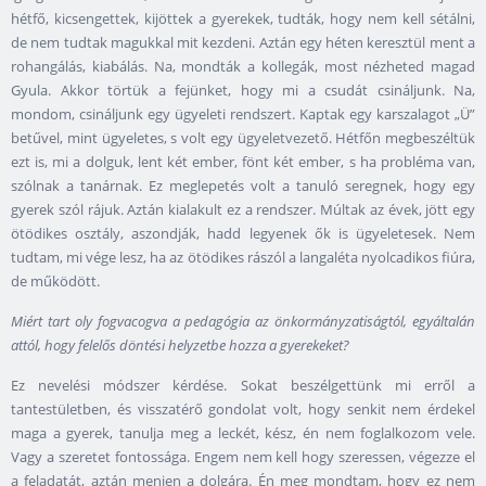
hétfő, kicsengettek, kijöttek a gyerekek, tudták, hogy nem kell sétálni,
de nem tudtak magukkal mit kezdeni. Aztán egy héten keresztül ment a
rohangálás, kiabálás. Na, mondták a kollegák, most nézheted magad
Gyula. Akkor törtük a fejünket, hogy mi a csudát csináljunk. Na,
mondom, csináljunk egy ügyeleti rendszert. Kaptak egy karszalagot „Ü”
betűvel, mint ügyeletes, s volt egy ügyeletvezető. Hétfőn megbeszéltük
ezt is, mi a dolguk, lent két ember, fönt két ember, s ha probléma van,
szólnak a tanárnak. Ez meglepetés volt a tanuló seregnek, hogy egy
gyerek szól rájuk. Aztán kialakult ez a rendszer. Múltak az évek, jött egy
ötödikes osztály, aszondják, hadd legyenek ők is ügyeletesek. Nem
tudtam, mi vége lesz, ha az ötödikes rászól a langaléta nyolcadikos fiúra,
de működött.
Miért tart oly fogvacogva a pedagógia az önkormányzatiságtól, egyáltalán
attól, hogy felelős döntési helyzetbe hozza a gyerekeket?
Ez nevelési módszer kérdése. Sokat beszélgettünk mi erről a
tantestületben, és visszatérő gondolat volt, hogy senkit nem érdekel
maga a gyerek, tanulja meg a leckét, kész, én nem foglalkozom vele.
Vagy a szeretet fontossága. Engem nem kell hogy szeressen, végezze el
a feladatát, aztán menjen a dolgára. Én meg mondtam, hogy ez nem