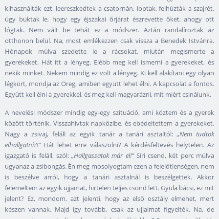
kihasználták ezt, leereszkedtek a csatornán, loptak, felhúzták a szajrét,
úgy buktak le, hogy egy éjszakai őrjárat észrevette őket, ahogy ott
lógtak. Nem vált be tehát ez a módszer. Aztán randalíroztak az
otthonon belül. Na, most emlékezzen csak vissza a Benedek Istvánra.
Hónapok múlva szedette le a rácsokat, miután megismerte a
gyerekeket. Hát itt a lényeg. Elébb meg kell ismerni a gyerekeket, és
nekik minket. Nekem mindig ez volt a lényeg. Ki kell alakítani egy olyan
légkört, mondja az Öreg, amiben együtt lehet élni. A kapcsolat a fontos.
Együtt kell élni a gyerekkel, és meg kell magyarázni, mit miért csinálunk.
A nevelési módszer mindig egy-egy szituáció, ami köztem és a gyerek
között történik. Visszahívtak napközibe, és ebédeltettem a gyerekeket.
Nagy a zsivaj, feláll az egyik tanár a tanári asztaltól:
„Nem tudtok
elhallgatni?!”
Hát lehet erre válaszolni? A kérdésfeltevés helytelen. Az
igazgató is feláll, szól:
„Hallgassatok már el!”
Síri csend, két perc múlva
ugyanaz a zsibongás. Én meg mosolyogtam ezen a felelőtlenségen, nem
is beszélve arról, hogy a tanári asztalnál is beszélgettek. Akkor
felemeltem az egyik ujjamat, hirtelen teljes csönd lett. Gyula bácsi, ez mit
jelent? Ez, mondom, azt jelenti, hogy az első osztály elmehet, mert
készen vannak. Majd így tovább, csak az ujjaimat figyelték. Na, de