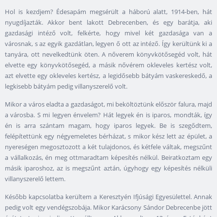
Hol is kezdjem? Édesapám megsérült a háború alatt, 1914-ben, hát
nyugdíjazták. Akkor bent lakott Debrecenben, és egy barátja, aki
gazdasági intéző volt, felkérte, hogy mivel két gazdasága van a
városnak, s az egyik gazdátlan, legyen ő ott az intéző. Így kerültünk ki a
tanyára, ott nevelkedtünk öten. A nőverem könyvkötősegéd volt, hát
elvette egy könyvkötősegéd, a másik nővérem okleveles kertész volt,
azt elvette egy okleveles kertész, a legidősebb bátyám vaskereskedő, a
legkisebb bátyám pedig villanyszerelő volt.
Mikor a város eladta a gazdaságot, mi beköltöztünk először falura, majd
a városba. S mi legyen énvelem? Hát legyek én is iparos, mondták, így
én is arra szántam magam, hogy iparos legyek. Be is szegődtem,
felépítettünk egy négyemeletes bérházat, s mikor kész lett az épület, a
nyereségen megosztozott a két tulajdonos, és kétfele váltak, megszűnt
a vállalkozás, én meg ottmaradtam képesítés nélkül. Beiratkoztam egy
másik iparoshoz, az is megszűnt aztán, úgyhogy egy képesítés nélküli
villanyszerelő lettem.
Később kapcsolatba kerültem a Keresztyén Ifjúsági Egyesülettel. Annak
pedig volt egy vendégszobája. Mikor Karácsony Sándor Debrecenbe jött