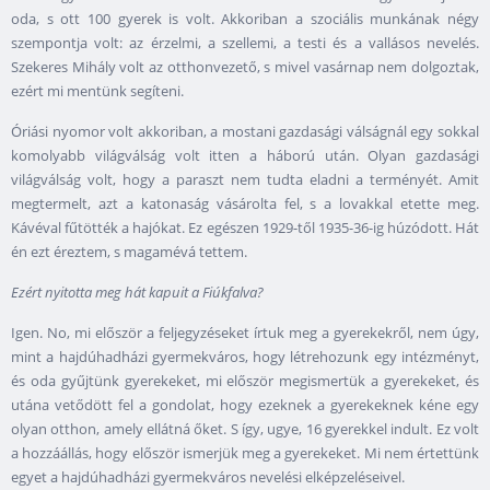
oda, s ott 100 gyerek is volt. Akkoriban a szociális munkának négy
szempontja volt: az érzelmi, a szellemi, a testi és a vallásos nevelés.
Szekeres Mihály volt az otthonvezető, s mivel vasárnap nem dolgoztak,
ezért mi mentünk segíteni.
Óriási nyomor volt akkoriban, a mostani gazdasági válságnál egy sokkal
komolyabb világválság volt itten a háború után. Olyan gazdasági
világválság volt, hogy a paraszt nem tudta eladni a terményét. Amit
megtermelt, azt a katonaság vásárolta fel, s a lovakkal etette meg.
Kávéval fűtötték a hajókat. Ez egészen 1929-től 1935-36-ig húzódott. Hát
én ezt éreztem, s magamévá tettem.
Ezért nyitotta meg hát kapuit a Fiúkfalva?
Igen. No, mi először a feljegyzéseket írtuk meg a gyerekekről, nem úgy,
mint a hajdúhadházi gyermekváros, hogy létrehozunk egy intézményt,
és oda gyűjtünk gyerekeket, mi először megismertük a gyerekeket, és
utána vetődött fel a gondolat, hogy ezeknek a gyerekeknek kéne egy
olyan otthon, amely ellátná őket. S így, ugye, 16 gyerekkel indult. Ez volt
a hozzáállás, hogy először ismerjük meg a gyerekeket. Mi nem értettünk
egyet a hajdúhadházi gyermekváros nevelési elképzeléseivel.