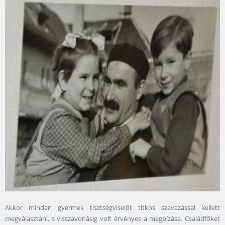
Akkor minden gyermek tisztségviselőt titkos szavazással kellett
megválasztani, s visszavonásig volt érvényes a megbízása. Családfőket