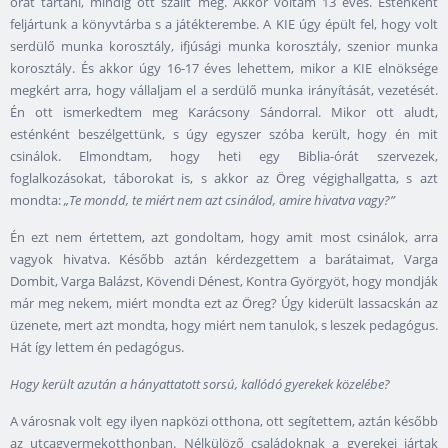
órát tartani, mindig ott szállt meg. Akkor voltam 13 éves. Esténként
feljártunk a könyvtárba s a játékterembe. A KIE úgy épült fel, hogy volt
serdülő munka korosztály, ifjúsági munka korosztály, szenior munka
korosztály. És akkor úgy 16-17 éves lehettem, mikor a KIE elnöksége
megkért arra, hogy vállaljam el a serdülő munka irányítását, vezetését.
Én ott ismerkedtem meg Karácsony Sándorral. Mikor ott aludt,
esténként beszélgettünk, s úgy egyszer szóba került, hogy én mit
csinálok. Elmondtam, hogy heti egy Biblia-órát szervezek,
foglalkozásokat, táborokat is, s akkor az Öreg végighallgatta, s azt
mondta:
„Te mondd, te miért nem azt csinálod, amire hivatva vagy?”
Én ezt nem értettem, azt gondoltam, hogy amit most csinálok, arra
vagyok hivatva. Később aztán kérdezgettem a barátaimat, Varga
Dombit, Varga Balázst, Kövendi Dénest, Kontra Györgyöt, hogy mondják
már meg nekem, miért mondta ezt az Öreg? Úgy kiderült lassacskán az
üzenete, mert azt mondta, hogy miért nem tanulok, s leszek pedagógus.
Hát így lettem én pedagógus.
Hogy került azután a hányattatott sorsú, kallódó gyerekek közelébe?
A városnak volt egy ilyen napközi otthona, ott segítettem, aztán később
az utcagyermekotthonban. Nélkülöző családoknak a gyerekei jártak