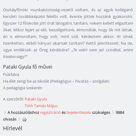
Osztályfőnöki munkaközösség-vezető voltam, és az egyik kolléganő
kerületi továbbképzési felelős volt, évente jöttek hozzánk gyakorolni.
Egyszer 12 főiskolás jött órát látogatni, tanítani, nekem kellett eligazítani
őket. Mikor lejárt az idő, beszélgettünk, elmondták, hogy ők mit láttak,
én is elmondtam, hogy volt, mint volt. Kérdeztem akkor, itt ülnek
tizenketten, ebből hányan akarnak tanítani? Kettő jelentkezett. Na de,
ugye emlékszik az Öreg kérdésére?
„
Te miért nem azt csinálod, amire
hivatva vagy?
”
Pataki Gyula fő művei
Fiúkfalva
Ha élet zengi be az iskolát (Pedagógus – hivatás – szolgálat)
A pedagógia szekerén
A szerzőről:
Pataki Gyula
Tóth Tamás Május
A hozzászóláshoz
regisztráció
és
bejelentkezés
szükséges
9884
olvasás
Hírlevél