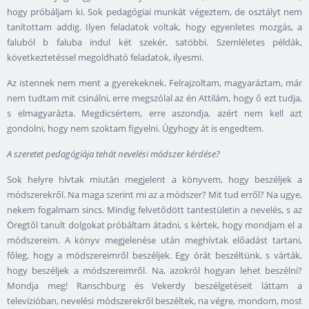
hogy próbáljam ki. Sok pedagógiai munkát végeztem, de osztályt nem
tanítottam addig. Ilyen feladatok voltak, hogy egyenletes mozgás, a
faluból b faluba indul két szekér, satöbbi. Szemléletes példák,
következtetéssel megoldható feladatok, ilyesmi.
Az istennek nem ment a gyerekeknek. Felrajzoltam, magyaráztam, már
nem tudtam mit csinálni, erre megszólal az én Attilám, hogy ő ezt tudja,
s elmagyarázta. Megdicsértem, erre aszondja, azért nem kell azt
gondolni, hogy nem szoktam figyelni. Úgyhogy át is engedtem.
A szeretet pedagógiája tehát nevelési módszer kérdése?
Sok helyre hívtak miután megjelent a könyvem, hogy beszéljek a
módszerekről. Na maga szerint mi az a módszer? Mit tud erről? Na ugye,
nekem fogalmam sincs. Mindig felvetődött tantestületin a nevelés, s az
Öregtől tanult dolgokat próbáltam átadni, s kértek, hogy mondjam el a
módszereim. A könyv megjelenése után meghívtak előadást tartani,
főleg, hogy a módszereimről beszéljek. Egy órát beszéltünk, s várták,
hogy beszéljek a módszereimről. Na, azokról hogyan lehet beszélni?
Mondja meg! Ranschburg és Vekerdy beszélgetéseit láttam a
televízióban, nevelési módszerekről beszéltek, na végre, mondom, most