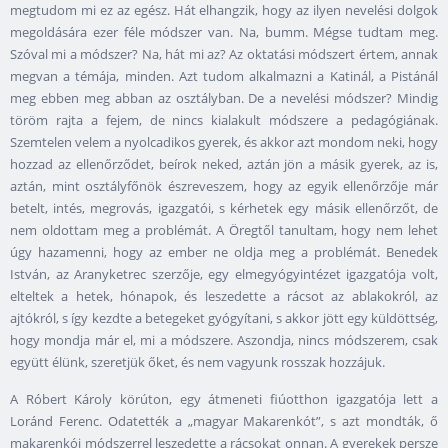
megtudom mi ez az egész. Hát elhangzik, hogy az ilyen nevelési dolgok
megoldására ezer féle módszer van. Na, bumm. Mégse tudtam meg.
Szóval mi a módszer? Na, hát mi az? Az oktatási módszert értem, annak
megvan a témája, minden. Azt tudom alkalmazni a Katinál, a Pistánál
meg ebben meg abban az osztályban. De a nevelési módszer? Mindig
töröm rajta a fejem, de nincs kialakult módszere a pedagógiának.
Szemtelen velem a nyolcadikos gyerek, és akkor azt mondom neki, hogy
hozzad az ellenőrződet, beírok neked, aztán jön a másik gyerek, az is,
aztán, mint osztályfőnök észreveszem, hogy az egyik ellenőrzője már
betelt, intés, megrovás, igazgatói, s kérhetek egy másik ellenőrzőt, de
nem oldottam meg a problémát. A Öregtől tanultam, hogy nem lehet
úgy hazamenni, hogy az ember ne oldja meg a problémát. Benedek
István, az Aranyketrec szerzője, egy elmegyógyintézet igazgatója volt,
elteltek a hetek, hónapok, és leszedette a rácsot az ablakokról, az
ajtókról, s így kezdte a betegeket gyógyítani, s akkor jött egy küldöttség,
hogy mondja már el, mi a módszere. Aszondja, nincs módszerem, csak
együtt élünk, szeretjük őket, és nem vagyunk rosszak hozzájuk.
A Róbert Károly körúton, egy átmeneti fiúotthon igazgatója lett a
Loránd Ferenc. Odatették a „magyar Makarenkót”, s azt mondták, ő
makarenkói módszerrel leszedette a rácsokat onnan. A gyerekek persze