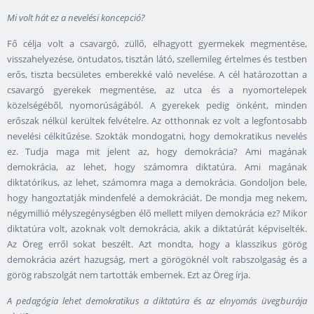
Mi volt hát ez a nevelési koncepció?
Fő célja volt a csavargó, züllő, elhagyott gyermekek megmentése,
visszahelyezése, öntudatos, tisztán látó, szellemileg értelmes és testben
erős, tiszta becsületes emberekké való nevelése. A cél határozottan a
csavargó gyerekek megmentése, az utca és a nyomortelepek
közelségéből, nyomorúságából. A gyerekek pedig önként, minden
erőszak nélkül kerültek felvételre. Az otthonnak ez volt a legfontosabb
nevelési célkitűzése. Szokták mondogatni, hogy demokratikus nevelés
ez. Tudja maga mit jelent az, hogy demokrácia? Ami magának
demokrácia, az lehet, hogy számomra diktatúra. Ami magának
diktatórikus, az lehet, számomra maga a demokrácia. Gondoljon bele,
hogy hangoztatják mindenfelé a demokráciát. De mondja meg nekem,
négymillió mélyszegénységben élő mellett milyen demokrácia ez? Mikor
diktatúra volt, azoknak volt demokrácia, akik a diktatúrát képviselték.
Az Öreg erről sokat beszélt. Azt mondta, hogy a klasszikus görög
demokrácia azért hazugság, mert a görögöknél volt rabszolgaság és a
görög rabszolgát nem tartották embernek. Ezt az Öreg írja.
A pedagógia lehet demokratikus a diktatúra és az elnyomás üvegburája