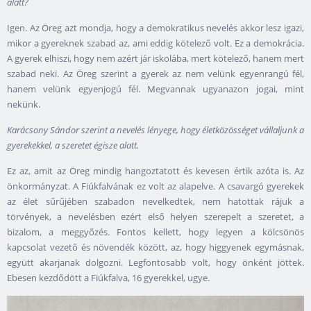
alatt?
Igen. Az Öreg azt mondja, hogy a demokratikus nevelés akkor lesz igazi,
mikor a gyereknek szabad az, ami eddig kötelező volt. Ez a demokrácia.
A gyerek elhiszi, hogy nem azért jár iskolába, mert kötelező, hanem mert
szabad neki. Az Öreg szerint a gyerek az nem velünk egyenrangú fél,
hanem velünk egyenjogú fél. Megvannak ugyanazon jogai, mint
nekünk.
Karácsony Sándor szerint a nevelés lényege, hogy életközösséget vállaljunk a
gyerekekkel, a szeretet égisze alatt.
Ez az, amit az Öreg mindig hangoztatott és kevesen értik azóta is. Az
önkormányzat. A Fiúkfalvának ez volt az alapelve. A csavargó gyerekek
az élet sűrűjében szabadon nevelkedtek, nem hatottak rájuk a
törvények, a nevelésben ezért első helyen szerepelt a szeretet, a
bizalom, a meggyőzés. Fontos kellett, hogy legyen a kölcsönös
kapcsolat vezető és növendék között, az, hogy higgyenek egymásnak,
együtt akarjanak dolgozni. Legfontosabb volt, hogy önként jöttek.
Ebesen kezdődött a Fiúkfalva, 16 gyerekkel, ugye.