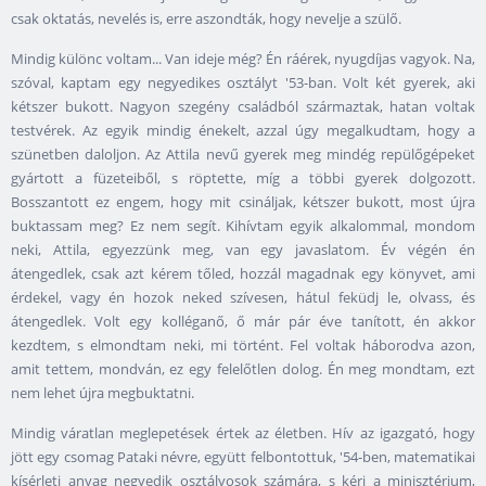
csak oktatás, nevelés is, erre aszondták, hogy nevelje a szülő.
Mindig különc voltam... Van ideje még? Én ráérek, nyugdíjas vagyok. Na,
szóval, kaptam egy negyedikes osztályt '53-ban. Volt két gyerek, aki
kétszer bukott. Nagyon szegény családból származtak, hatan voltak
testvérek. Az egyik mindig énekelt, azzal úgy megalkudtam, hogy a
szünetben daloljon. Az Attila nevű gyerek meg mindég repülőgépeket
gyártott a füzeteiből, s röptette, míg a többi gyerek dolgozott.
Bosszantott ez engem, hogy mit csináljak, kétszer bukott, most újra
buktassam meg? Ez nem segít. Kihívtam egyik alkalommal, mondom
neki, Attila, egyezzünk meg, van egy javaslatom. Év végén én
átengedlek, csak azt kérem tőled, hozzál magadnak egy könyvet, ami
érdekel, vagy én hozok neked szívesen, hátul feküdj le, olvass, és
átengedlek. Volt egy kolléganő, ő már pár éve tanított, én akkor
kezdtem, s elmondtam neki, mi történt. Fel voltak háborodva azon,
amit tettem, mondván, ez egy felelőtlen dolog. Én meg mondtam, ezt
nem lehet újra megbuktatni.
Mindig váratlan meglepetések értek az életben. Hív az igazgató, hogy
jött egy csomag Pataki névre, együtt felbontottuk, '54-ben, matematikai
kísérleti anyag negyedik osztályosok számára, s kéri a minisztérium,