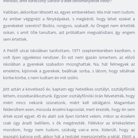
mindazt, amit Karácsony Sándor a lélek tartományának nevez?
Valóban, akkoriban létezett ez, egyes emberekben. Ma már nem tudom.
Az ember végignézi a fényképeket, s megkérdi, hogy lehet ezeket a
gyerekeket szeretni? Büdös, rongyos, szakadt. Az Öreget nem értették
sokan, s amit tőle tanultam, azt próbáltam megvalósítani, így engem
sem értettek.
A Petőfi utcai iskolában tanítottam, 1971 szeptemberében kezdtem, s
volt ilyen ügyeletesi rendszer. Én ezt nem igazán ismertem, az előző
iskolában a gyerekek szabadon mozoghattak. Na, hát felmegyek az
emeletre, kijönnek a gyerekek, beállnak sorba, s látom, hogy sétálnak
körbe-körbe, s nem tudtam én mit szólni.
Jött aztán a következő év, kaptam egy hetedikes osztályt, osztályfőnök
lettem, összebarátkoztunk. Egyszer osztályfőnöki órán felvetették, hogy
miért nincs nekünk szünetünk, miért kell sétálgatni. Magamban
felderültem ezen, micsoda érzelmi kapcsolat, mert érezték, hogy én sem
értek ezzel egyet. 45 év alatt sok ilyen történt velem, mikor az érzelem
csak úgy áradt belőlem, s ők megérezték. Félévkor az értekezleten
mondom, hogy nem tudom, szükség van-e erre. Kiderült, hogy az
igazgató katona volt, akkor hát a testület megszüntette a sétát. Eljött a