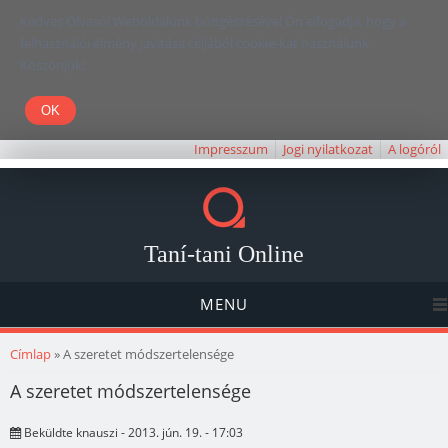
Kedves Olvasó! Weboldalunk böngészésével Ön elfogadja, hogy a
felhasználói élmény javítása céljából cookie-kat használunk.
Köszönjük!
Impresszum
Jogi nyilatkozat
A logóról
Taní-tani Online
MENU
Jelenlegi hely
Címlap
» A szeretet módszertelensége
A szeretet módszertelensége
Beküldte
knauszi
- 2013. jún. 19. - 17:03