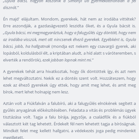
„Gyula bácsi, nagyon köszönik a Simonyi úti gyermekotthonban a fél
disznót.”
Én majd' elájultam. Mondom, gyerekek, hát nem az irodába vittétek?
Erre aszondják, a gazdaságvezető leszidta őket, és a Gyula bácsit is.
„Gyula bácsi, mi megmagyaráztuk, hogy a falugyűlés úgy döntött, hogy nem
az irodába visszük, mert ott nincsenek éhező gyerekek. Egyébként is, Gyula
bácsi, jobb, ha hallgatnak
(mondja ezt nekem egy csavargó gyerek, aki
lopásból, koldulásból élt, a kriptában aludt, a híd alatt s váróteremben, s
elverték a rendőrök),
ezek jobban lopnak mint mi.”
A gyerekek tehát arra hivatkoztak, hogy ők döntöttek így, és azt nem
lehet megváltoztatni. Nekik ez a döntés szent volt. Hozzáteszem, hogy
ezek az éhező gyerekek úgy ettek, hogy amit meg lehet, és amit meg
bírok, mert lehet holnapig nem lesz.
Aztán volt a Fiúkfalván a falubíró, aki a falugyűlés elnökének segített a
gyűlés anyagának előkészítésében. Feladata a vitás és problémás ügyek
tisztázása volt. Tagja a falu bírája, jegyzője, a családfők és a fiúkból
választott két tag lehetett. Érdekelt fél nem lehetett tagja a bíróságnak.
Mindkét felet meg kellett hallgatni, a védekezés joga pedig mindenkit
megilletett.