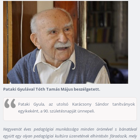
Pataki Gyulával Tóth Tamás Május beszélgetett.
Pataki Gyula, az utolsó Karácsony Sándor tanítványok
egyikeként, a 90. születésnapját ünnepeli.
Negyvenöt éves pedagógiai munkássága minden örömével s bánatával
együtt egy olyan pedagógiai kultúra üzenetének elhintésén fáradozik, mely