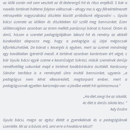
az idők során mit sem vesztett az őt átderengő hit és rítus erejéből. S bár a
nevelés történeti hátterei folyton változnak – ahogy ma is egy félreértelmezett
retrospektív nagyszabású díszletei között próbálunk eligazodni –, Gyula
bácsi üzenete az időkön és díszleteken túl szólít meg bennünket. Ezen
időtlenségben azonban az öröm mellett parázsnyi bánat is honol. Öröm és
derű, hiszen a szeretet pedagógiájában lakozó hit és remény az abbéli
bizakodást alapozza meg, hogy a pedagógia új útjai mégiscsak
kifürkészhetőek. De bánat s kesergés is egyben, mert az üzenet mindmáig
egy beváltatlan ígéretről mesél. A történet azonban korántsem ért véget, s
bár Gyula bácsi egyik szeme e keserűséget tükrözi, másik szemének derűje
remélhetőleg sokunkat majd e történet továbbírására ösztökél. Karácsony
Sándor tanítása is e reményteli útra invitál bennünket, ugyanis „a
pedagógus nem lehet elkeseredett, megtorpant ember, mert a
pedagógusnak egyetlen karizmája van: a jövőbe vetett hit optimizmusa.”
„Ha élet zengi be az iskolát,
Az élet is derűs iskola lesz. ”
Ady Endre
Gyula bácsi, maga az egész életét a gyerekeknek és a pedagógiának
szentelte. Mi az a bűvös erő, ami erre a hivatásra készt?