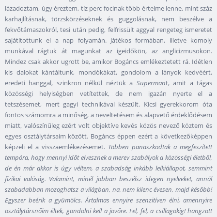
lázadoztam, úgy éreztem, tíz perc focinak több értelme lenne, mint száz
karhajlításnak, törzskörzéseknek és guggolásnak, nem beszélve a
fekvőtámaszokról, tesi után pedig, felfrissült aggyal rengeteg ismeretet
sajátítottunk el a nap folyamán. Játékos formában, illetve komoly
munkával rágtuk át magunkat az igeidőkön, az anglicizmusokon.
Mindez csak akkor ugrott be, amikor Bogáncs emlékeztetett rá. Idétlen
kis dalokat kántáltunk, mondókákat, gondolom a lányok kedvéért,
eredeti hanggal, szinkron nélkül néztük a
Superman
t, amit a tágas
közösségi helyiségben vetítettek, de nem igazán nyerte el a
tetszésemet, mert gagyi technikával készült. Kicsi gyerekkorom óta
fontos számomra a minőség, a neveltetésem és alapvető érdeklődésem
miatt, valószínűleg ezért volt objektíve kevés közös nevező köztem és
egyes osztálytársaim között. Bogáncs éppen ezért a következőképpen
képzeli el a visszaemlékezésemet.
Többen panaszkodtak a megfeszített
tempóra, hogy mennyi időt elvesznek a merev szabályok a közösségi életből,
de én már akkor is úgy véltem, a szabadság inkább lelkiállapot, semmint
fizikai valóság. Valamint, minél jobban beszélsz idegen nyelveket, annál
szabadabban mozoghatsz a világban, na, nem kilenc évesen, majd később!
Egyszer beérik a gyümölcs. Ártalmas ennyire szenzitíven élni, amennyire
osztálytársnőim éltek, gondolni kell a jövőre. Fel, fel, a csillagokig! hangzott