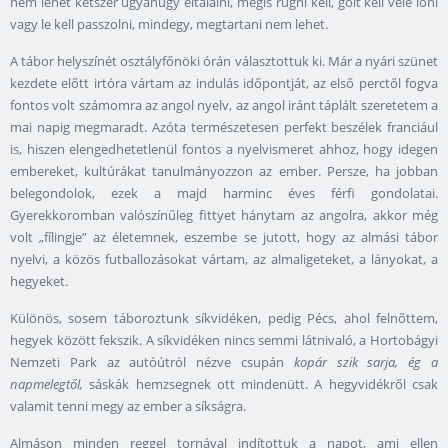
nem lehet kétszer ugyanúgy eltalálni, mégis rúgni kell, gólt kell vele lőni
vagy le kell passzolni, mindegy, megtartani nem lehet.
A tábor helyszínét osztályfőnöki órán választottuk ki. Már a nyári szünet
kezdete előtt irtóra vártam az indulás időpontját, az első perctől fogva
fontos volt számomra az angol nyelv, az angol iránt táplált szeretetem a
mai napig megmaradt. Azóta természetesen perfekt beszélek franciául
is, hiszen elengedhetetlenül fontos a nyelvismeret ahhoz, hogy idegen
embereket, kultúrákat tanulmányozzon az ember. Persze, ha jobban
belegondolok, ezek a majd harminc éves férfi gondolatai.
Gyerekkoromban valószínűleg fittyet hánytam az angolra, akkor még
volt „fílingje” az életemnek, eszembe se jutott, hogy az almási tábor
nyelvi, a közös futballozásokat vártam, az almaligeteket, a lányokat, a
hegyeket.
Különös, sosem táboroztunk síkvidéken, pedig Pécs, ahol felnőttem,
hegyek között fekszik. A síkvidéken nincs semmi látnivaló, a Hortobágyi
Nemzeti Park az autóútról nézve csupán
kopár szik sarja, ég a
napmelegtől,
sáskák hemzsegnek ott mindenütt. A hegyvidékről csak
valamit tenni megy az ember a síkságra.
Almáson minden reggel tornával indítottuk a napot, ami ellen