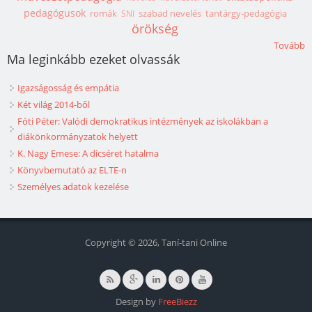
pedagógusok
romák
szabad nevelés
tantárgy-pedagógia
SNI
örökség
Tovább
Ma leginkább ezeket olvassák
Igazságosság és empátia
Két világ 2014-ből
Fóti Péter: Valódi demokratikus intézmények az iskolákban a
diákönkormányzatok helyett
K. Nagy Emese: A dicséret hatalma
Könyvbemutató az ELTE-n
Személyes adatok kezelése
Copyright © 2026, Taní-tani Online
Design by
FreeBiezz