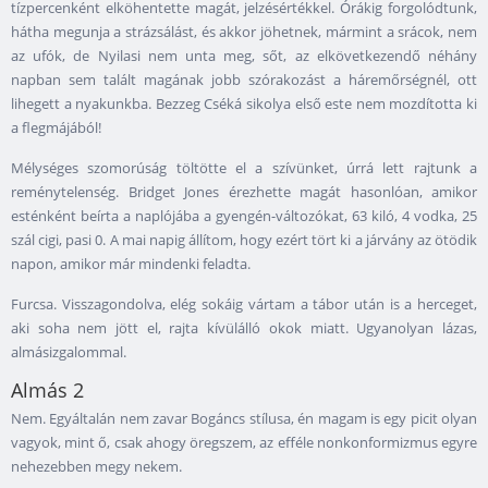
tízpercenként elköhentette magát, jelzésértékkel. Órákig forgolódtunk,
hátha megunja a strázsálást, és akkor jöhetnek, mármint a srácok, nem
az ufók, de Nyilasi nem unta meg, sőt, az elkövetkezendő néhány
napban sem talált magának jobb szórakozást a háremőrségnél, ott
lihegett a nyakunkba. Bezzeg Cséká sikolya első este nem mozdította ki
a flegmájából!
Mélységes szomorúság töltötte el a szívünket, úrrá lett rajtunk a
reménytelenség. Bridget Jones érezhette magát hasonlóan, amikor
esténként beírta a naplójába a gyengén-változókat, 63 kiló, 4 vodka, 25
szál cigi, pasi 0. A mai napig állítom, hogy ezért tört ki a járvány az ötödik
napon, amikor már mindenki feladta.
Furcsa. Visszagondolva, elég sokáig vártam a tábor után is a herceget,
aki soha nem jött el, rajta kívülálló okok miatt. Ugyanolyan lázas,
almásizgalommal.
Almás 2
Nem. Egyáltalán nem zavar Bogáncs stílusa, én magam is egy picit olyan
vagyok, mint ő, csak ahogy öregszem, az efféle nonkonformizmus egyre
nehezebben megy nekem.