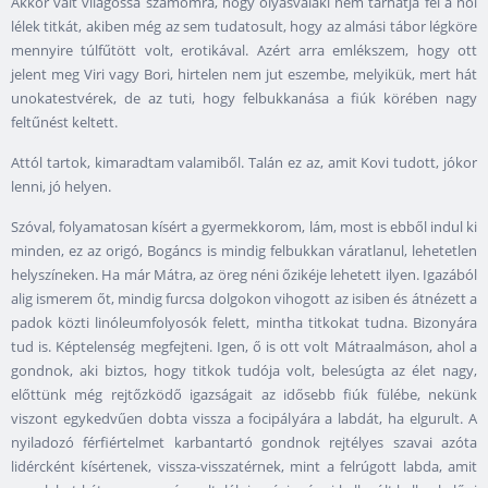
Akkor vált világossá számomra, hogy olyasvalaki nem tárhatja fel a női
lélek titkát, akiben még az sem tudatosult, hogy az almási tábor légköre
mennyire túlfűtött volt, erotikával. Azért arra emlékszem, hogy ott
jelent meg Viri vagy Bori, hirtelen nem jut eszembe, melyikük, mert hát
unokatestvérek, de az tuti, hogy felbukkanása a fiúk körében nagy
feltűnést keltett.
Attól tartok, kimaradtam valamiből. Talán ez az, amit Kovi tudott, jókor
lenni, jó helyen.
Szóval, folyamatosan kísért a gyermekkorom, lám, most is ebből indul ki
minden, ez az origó, Bogáncs is mindig felbukkan váratlanul, lehetetlen
helyszíneken. Ha már Mátra, az öreg néni őzikéje lehetett ilyen. Igazából
alig ismerem őt, mindig furcsa dolgokon vihogott az isiben és átnézett a
padok közti linóleumfolyosók felett, mintha titkokat tudna. Bizonyára
tud is. Képtelenség megfejteni. Igen, ő is ott volt Mátraalmáson, ahol a
gondnok, aki biztos, hogy titkok tudója volt, belesúgta az élet nagy,
előttünk még rejtőzködő igazságait az idősebb fiúk fülébe, nekünk
viszont egykedvűen dobta vissza a focipályára a labdát, ha elgurult. A
nyiladozó férfiértelmet karbantartó gondnok rejtélyes szavai azóta
lidércként kísértenek, vissza-visszatérnek, mint a felrúgott labda, amit