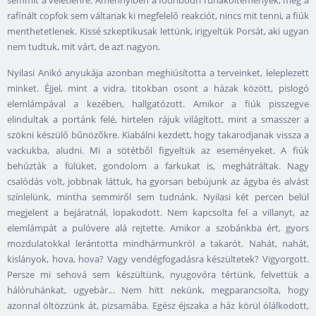
semmit a véletlenre. Amennyiben a fodribodri ruhaköltemények, meg a
rafinált copfok sem váltanak ki megfelelő reakciót, nincs mit tenni, a fiúk
menthetetlenek. Kissé szkeptikusak lettünk, irigyeltük Porsát, aki ugyan
nem tudtuk, mit várt, de azt nagyon.
Nyilasi Anikó anyukája azonban meghiúsította a terveinket, leleplezett
minket. Éjjel, mint a vidra, titokban osont a házak között, pislogó
elemlámpával a kezében, hallgatózott. Amikor a fiúk pisszegve
elindultak a portánk felé, hirtelen rájuk világított, mint a smasszer a
szökni készülő bűnözőkre. Kiabálni kezdett, hogy takarodjanak vissza a
vackukba, aludni. Mi a sötétből figyeltük az eseményeket. A fiúk
behúzták a fülüket, gondolom a farkukat is, meghátráltak. Nagy
csalódás volt, jobbnak láttuk, ha gyorsan bebújunk az ágyba és alvást
színlelünk, mintha semmiről sem tudnánk. Nyilasi két percen belül
megjelent a bejáratnál, lopakodott. Nem kapcsolta fel a villanyt, az
elemlámpát a pulóvere alá rejtette. Amikor a szobánkba ért, gyors
mozdulatokkal lerántotta mindhármunkról a takarót. Nahát, nahát,
kislányok, hova, hova? Vagy vendégfogadásra készültetek? Vigyorgott.
Persze mi sehová sem készültünk, nyugovóra tértünk, felvettük a
hálóruhánkat, ugyebár… Nem hitt nekünk, megparancsolta, hogy
azonnal öltözzünk át, pizsamába. Egész éjszaka a ház körül ólálkodott,