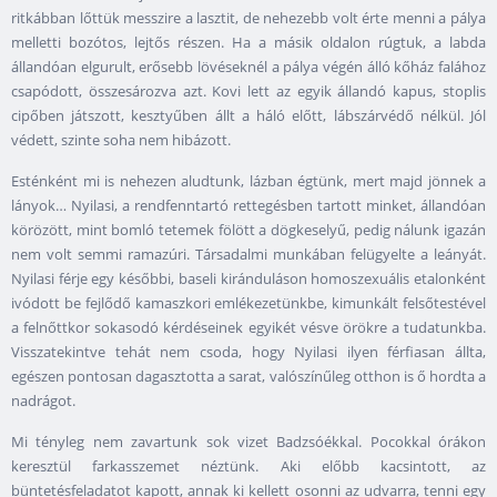
ritkábban lőttük messzire a lasztit, de nehezebb volt érte menni a pálya
melletti bozótos, lejtős részen. Ha a másik oldalon rúgtuk, a labda
állandóan elgurult, erősebb lövéseknél a pálya végén álló kőház falához
csapódott, összesározva azt. Kovi lett az egyik állandó kapus, stoplis
cipőben játszott, kesztyűben állt a háló előtt, lábszárvédő nélkül. Jól
védett, szinte soha nem hibázott.
Esténként mi is nehezen aludtunk, lázban égtünk, mert majd jönnek a
lányok… Nyilasi, a rendfenntartó rettegésben tartott minket, állandóan
körözött, mint bomló tetemek fölött a dögkeselyű, pedig nálunk igazán
nem volt semmi ramazúri. Társadalmi munkában felügyelte a leányát.
Nyilasi férje egy későbbi, baseli kiránduláson homoszexuális etalonként
ivódott be fejlődő kamaszkori emlékezetünkbe, kimunkált felsőtestével
a felnőttkor sokasodó kérdéseinek egyikét vésve örökre a tudatunkba.
Visszatekintve tehát nem csoda, hogy Nyilasi ilyen férfiasan állta,
egészen pontosan dagasztotta a sarat, valószínűleg otthon is ő hordta a
nadrágot.
Mi tényleg nem zavartunk sok vizet Badzsóékkal. Pocokkal órákon
keresztül farkasszemet néztünk. Aki előbb kacsintott, az
büntetésfeladatot kapott, annak ki kellett osonni az udvarra, tenni egy