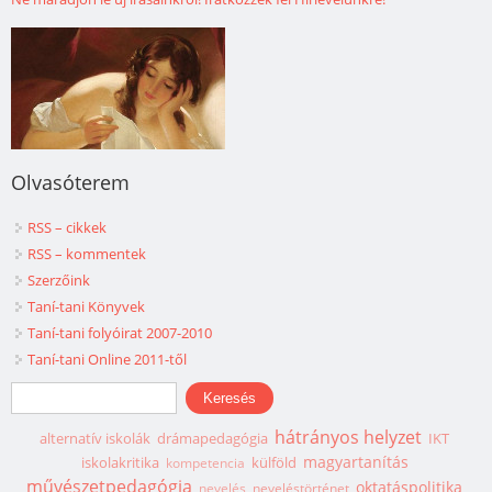
Olvasóterem
RSS – cikkek
RSS – kommentek
Szerzőink
Taní-tani Könyvek
Taní-tani folyóirat 2007-2010
Taní-tani Online 2011-től
Keresés űrlap
Keresés
hátrányos helyzet
alternatív iskolák
drámapedagógia
IKT
magyartanítás
iskolakritika
külföld
kompetencia
művészetpedagógia
oktatáspolitika
nevelés
neveléstörténet