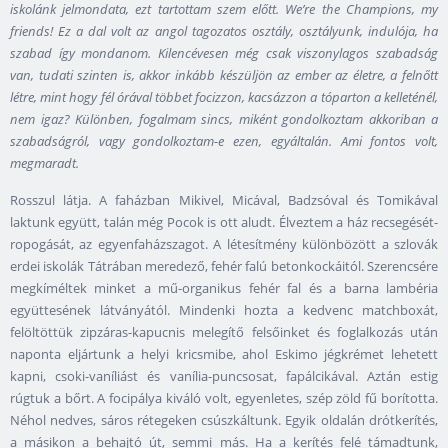
iskolánk jelmondata, ezt tartottam szem előtt. We’re the Champions, my
friends! Ez a dal volt az angol tagozatos osztály, osztályunk, indulója, ha
szabad így mondanom. Kilencévesen még csak viszonylagos szabadság
van, tudati szinten is, akkor inkább készüljön az ember az életre, a felnőtt
létre, mint hogy fél órával többet focizzon, kacsázzon a tóparton a kelleténél,
nem igaz? Különben, fogalmam sincs, miként gondolkoztam akkoriban a
szabadságról, vagy gondolkoztam-e ezen, egyáltalán. Ami fontos volt,
megmaradt.
Rosszul látja. A faházban Mikivel, Micával, Badzsóval és Tomikával
laktunk együtt, talán még Pocok is ott aludt. Élveztem a ház recsegését-
ropogását, az egyenfaházszagot. A létesítmény különbözött a szlovák
erdei iskolák Tátrában meredező, fehér falú betonkockáitól. Szerencsére
megkíméltek minket a mű-organikus fehér fal és a barna lambéria
együttesének látványától. Mindenki hozta a kedvenc matchboxát,
felöltöttük zipzáras-kapucnis melegítő felsőinket és foglalkozás után
naponta eljártunk a helyi kricsmibe, ahol Eskimo jégkrémet lehetett
kapni, csoki-vaníliást és vanília-puncsosat, fapálcikával. Aztán estig
rúgtuk a bőrt. A focipálya kiváló volt, egyenletes, szép zöld fű borította.
Néhol nedves, sáros rétegeken csúszkáltunk. Egyik oldalán drótkerítés,
a másikon a behajtó út, semmi más. Ha a kerítés felé támadtunk,