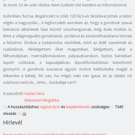
és most, tíz év után dobta. Nem tudtam mit kezdeni az információval.
Különben, furcsa, Bogáncsért is zöld, 120 GLS-es Skodával jöttek a tábor
végén a nagyszülei… A legfurcsább azonban az, hogy a gondnok szavai
belvárosi albérletek falai között visszhangzanak, még évek múltán is.
Mint a világmegváltó gondolatok, profánul és kiszámíthatatlanul törnek
a felszínre. Örökre a tudatomba vésődtek, mint az átélt szerelmek és
csalódások, dédelgettem őket magamban, ízlelgettem, akár a
félhomályban, metróállomásokon, pályaudvarokon, füstös bárokban
lopott csókokat, a kapualjakban, lépcsőfordulókban betetőzött
gyönyört. A gondnok szavaival együtt örökre befészkelte magát a
lelkembe a kétely. Mi van, ha mégis neki van igaza, és az ideális nő
százhúsz centi és… khm… kockafeje van?!
A szerzőről:
Vadas Vera
Debreceni Boglárka
A hozzászóláshoz
regisztráció
és
bejelentkezés
szükséges
7345
olvasás
Hírlevél
Ne maradjon le új írásainkról! Iratkozzék fel Hírlevelünkre!