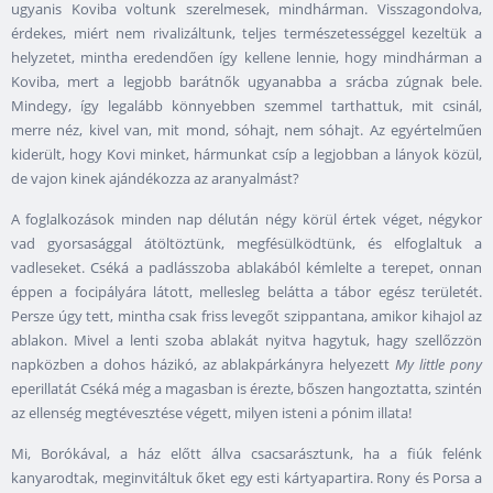
ugyanis Koviba voltunk szerelmesek, mindhárman. Visszagondolva,
érdekes, miért nem rivalizáltunk, teljes természetességgel kezeltük a
helyzetet, mintha eredendően így kellene lennie, hogy mindhárman a
Koviba, mert a legjobb barátnők ugyanabba a srácba zúgnak bele.
Mindegy, így legalább könnyebben szemmel tarthattuk, mit csinál,
merre néz, kivel van, mit mond, sóhajt, nem sóhajt. Az egyértelműen
kiderült, hogy Kovi minket, hármunkat csíp a legjobban a lányok közül,
de vajon kinek ajándékozza az aranyalmást?
A foglalkozások minden nap délután négy körül értek véget, négykor
vad gyorsasággal átöltöztünk, megfésülködtünk, és elfoglaltuk a
vadleseket. Cséká a padlásszoba ablakából kémlelte a terepet, onnan
éppen a focipályára látott, mellesleg belátta a tábor egész területét.
Persze úgy tett, mintha csak friss levegőt szippantana, amikor kihajol az
ablakon. Mivel a lenti szoba ablakát nyitva hagytuk, hagy szellőzzön
napközben a dohos házikó, az ablakpárkányra helyezett
My little pony
eperillatát Cséká még a magasban is érezte, bőszen hangoztatta, szintén
az ellenség megtévesztése végett, milyen isteni a pónim illata!
Mi, Borókával, a ház előtt állva csacsarásztunk, ha a fiúk felénk
kanyarodtak, meginvitáltuk őket egy esti kártyapartira. Rony és Porsa a