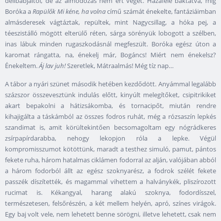
délibábjaitól, de az álmodozás nem ért véget. Hazafelé baktatva, míg
Boróka a
Rapülők Mi kéne, ha volna
című számát énekelte, fantáziáimban
almásderesek vágtáztak, repültek, mint Nagycsillag, a hóka pej, a
téeszistálló mögött elterülő réten, sárga sörényük lobogott a szélben,
inas lábuk minden rugaszkodásnál megfeszült. Boróka egész úton a
karomat rángatta, na, énekelj már, Bogáncs! Miért nem énekelsz?
Énekeltem.
Áj lav juh!
Szeretlek, Mátraalmás! Még tíz nap…
A tábor a nyári szünet második hetében kezdődött. Anyámmal legalább
százszor összevesztünk indulás előtt, kinyúlt melegítőket, csipitrikiket
akart bepakolni a hátizsákomba, és tornacipőt, miután rendre
kihajigálta a táskámból az összes fodros ruhát, még a rózsaszín lepkés
szandimat is, amit körültekintően becsomagoltam egy nógrádkeres
zsírpapírdarabba, nehogy lekopjon róla a lepke. Végül
kompromisszumot kötöttünk, maradt a testhez simuló, pamut, pántos
fekete ruha, három hatalmas ciklámen fodorral az alján, valójában abból
a három fodorból állt az egész szoknyarész, a fodrok szélét fekete
passzék díszítették, és magammal vihettem a halványkék, pliszírozott
rucimat is. Kékangyal, harang alakú szoknya, fodordísszel,
természetesen, felsőrészén, a két mellem helyén, apró, színes virágok.
Egy baj volt vele, nem lehetett benne sörögni, illetve lehetett, csak nem