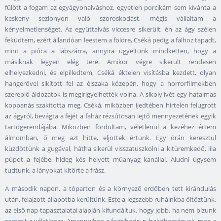
fűlött a fogam az egyágyonalváshoz, egyetlen porcikám sem kívánta a
keskeny sezlonyon való szoroskodást, mégis vállaltam a
kényelmetlenséget. Az együttalvás viccesre sikerült, én az ágy szélen
feküdtem, ezért állandóan leestem a földre, Cséká pedig a falhoz tapadt,
mint a pióca a lábszárra, annyira ügyeltünk mindketten, hogy a
másiknak legyen elég tere. Amikor végre sikerült rendesen
elhelyezkedni, és elpilledtem, Cséká éktelen visításba kezdett, olyan
hangerővel sikított fel az éjszaka közepén, hogy a horrorfilmekben
szereplő áldozatok is megirigyelhették volna. A sikoly ívét egy hatalmas
koppanás szakította meg, Cséká, miközben ijedtében hirtelen felugrott
az ágyról, bevágta a fejét a faház rézsútosan lejtő mennyezetének egyik
tartógerendájába. Miközben fordultam, véletlenül a kezéhez értem
álmomban, ő meg azt hitte, eljöttek értünk. Egy órán keresztül
küzdöttünk a gugával, hátha sikerül visszatuszkolni a kitüremkedő, lila
púpot a fejébe, hideg kés helyett műanyag kanállal. Aludni úgysem
tudtunk, a lányokat kitörte a frász.
A második napon, a tóparton és a környező erdőben tett kirándulás
után, felajzott állapotba kerültünk. Este a legszebb ruháinkba öltöztünk,
az első nap tapasztalatai alapján kifundáltuk, hogy jobb, ha nem bízunk