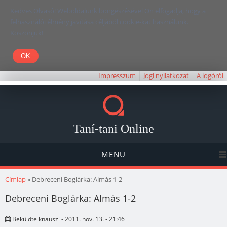
Kedves Olvasó! Weboldalunk böngészésével Ön elfogadja, hogy a
felhasználói élmény javítása céljából cookie-kat használunk.
Köszönjük!
Impresszum
Jogi nyilatkozat
A logóról
Taní-tani Online
MENU
Jelenlegi hely
Címlap
» Debreceni Boglárka: Almás 1-2
Debreceni Boglárka: Almás 1-2
Beküldte
knauszi
- 2011. nov. 13. - 21:46