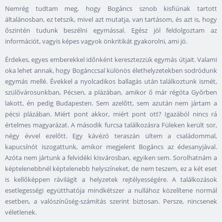
Nemrég tudtam meg, hogy Bogáncs sznob kisfiúnak tartott
általánosban, ez tetszik, mivel azt mutatja, van tartásom, és azt is, hogy
őszintén tudunk beszélni egymással. Egész jól feldolgoztam az
információt, vagyis képes vagyok önkritikát gyakorolni, ami jó.
Érdekes, egyes emberekkel időnként keresztezzük egymás útjait. Valami
oka lehet annak, hogy Bogánccsal különös élethelyzetekben sodródunk
egymás mellé. Évekkel a nyolcadikos ballagás után találkoztunk ismét,
szülővárosunkban, Pécsen, a plázában, amikor ő már régóta Győrben
lakott, én pedig Budapesten. Sem azelőtt, sem azután nem jártam a
pécsi plázában. Miért pont akkor, miért pont ott? Igazából nincs rá
értelmes magyarázat. A második furcsa találkozásra Füleken került sor,
négy évvel ezelőtt. Egy kávézó teraszán ültem a családommal,
kapucsínót iszogattunk, amikor megjelent Bogáncs az édesanyjával.
Azóta nem jártunk a felvidéki kisvárosban, egyiken sem. Sorolhatnám a
képtelenebbnél képtelenebb helyszíneket, de nem teszem, ez a két eset
is kellőképpen rávilágít a helyzetek rejtélyességére. A találkozások
esetlegességi együtthatója mindkétszer a nullához közelítene normál
esetben, a valószínűség-számítás szerint biztosan. Persze, nincsenek
véletlenek.