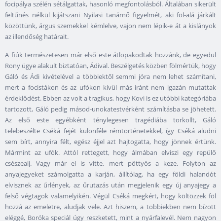
focipálya szélén sétálgattak, hasonló megfontolásból. Általában sikerült
feltűnés nélkül kijátszani Nyilasi tanárnő figyelmét, aki föl-alá járkált
közöttünk, árgus szemekkel kémlelve, vajon nem lépik-e át a kislányok
az illendőség határait.
A fiúk természetesen már első este átlopakodtak hozzánk, de egyedül
Rony ügye alakult biztatóan, Ádival. Beszélgetés közben fölmértük, hogy
Gáló és Ádi kivételével a többiektől semmi jóra nem lehet számítani,
mert a focistákon és az ufókon kívül más iránt nem igazán mutattak
érdeklődést. Ebben az volt a tragikus, hogy Kovi is ez utóbbi kategóriába
tartozott, Gáló pedig másod-unokatestvérként számításba se jöhetett.
Az első este egyébként ténylegesen tragédiába torkollt, Gáló
telebeszélte Cséká fejét különféle rémtörténetekkel, így Cséká aludni
sem bírt, annyira félt, egész éjjel azt hajtogatta, hogy jönnek értünk.
Mármint az ufók. Attól rettegett, hogy álmában elviszi egy repülő
csészealj. Vagy már el is vitte, mert pöttyös a keze. Folyton az
anyajegyeket számolgatta a karján, állítólag, ha egy földi halandót
elvisznek az űrlények, az űrutazás után megjelenik egy új anyajegy a
felső végtagok valamelyikén. Végül Cséká megkért, hogy költözzek föl
hozzá az emeletre, aludjak vele. Azt hiszem, a többiekben nem bízott
eléggé, Boróka speciál úgy reszketett, mint a nyárfalevél. Nem nagyon