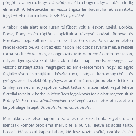
pörgött ki annyira, hogy kilátszódjon alóla a bugyim, így a hatás mindig
elmaradt. A fekete-ciklámen viszont igazi lambadaruhának számított,
irigykedtek miatta a lányok.
Sós kis nyuszi boj…
A tábor ideje alatt erotikusan túlfűtött volt a légkör. Cséká, Boróka,
Porsa, Rony és én rögtön elfoglaltuk a középső faházat. Ronyval és
Borókával bepakoltunk az alsó szintre, Cséká és Porsa az emeleten
rendezkedett be. Az idillt az első napon két dolog zavarta meg, a reggeli
torna Andi nénivel meg az angolozás. Már nem emlékszem pontosan,
milyen igeragozásokkal kínoztak minket napi rendszerességgel, az
viszont kristálytisztán megragadt az emlékezetemben, hogy az egyik
foglalkozáson szmájlikat készítettünk, sárga kartonpapírból és
gyógyszeres levelekből, gyógyszertartó műanyagbuborékok lettek a
Smiley szemei, a hólyagokba kölest tettünk, a szemeket végül fekete
filctollal rajzoltuk körbe. A kézműves foglalkozás ideje alatt megtanultuk
Bobby McFerrin
donwöribíhepijének
a szövegét, a dal hetek óta vezette a
lányok slágerlistáját.
Úhuhuhuhuhúhuhuhuhuhú…
Már akkor, az első napon a záró estére készültünk. Egyetlen, ám
igencsak komoly probléma merült fel a bulival, illetve az addig tartó,
hosszú időszakkal kapcsolatban, kié lesz Kovi? Cséká, Boróka és én