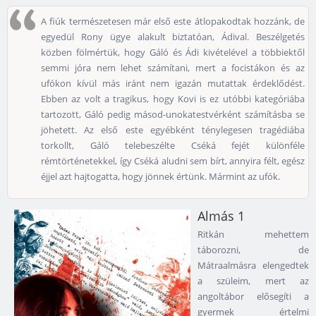
A fiúk természetesen már első este átlopakodtak hozzánk, de
egyedül Rony ügye alakult biztatóan, Ádival. Beszélgetés
közben fölmértük, hogy Gáló és Ádi kivételével a többiektől
semmi jóra nem lehet számítani, mert a focistákon és az
ufókon kívül más iránt nem igazán mutattak érdeklődést.
Ebben az volt a tragikus, hogy Kovi is ez utóbbi kategóriába
tartozott, Gáló pedig másod-unokatestvérként számításba se
jöhetett. Az első este egyébként ténylegesen tragédiába
torkollt, Gáló telebeszélte Cséká fejét különféle
rémtörténetekkel, így Cséká aludni sem bírt, annyira félt, egész
éjjel azt hajtogatta, hogy jönnek értünk. Mármint az ufók.
Almás 1
Ritkán mehettem
táborozni, de
Mátraalmásra elengedtek
a szüleim, mert az
angoltábor elősegíti a
gyermek értelmi