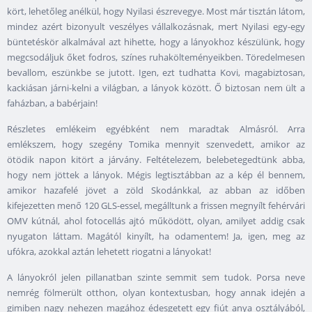
kört, lehetőleg anélkül, hogy Nyilasi észrevegye. Most már tisztán látom,
mindez azért bizonyult veszélyes vállalkozásnak, mert Nyilasi egy-egy
büntetéskör alkalmával azt hihette, hogy a lányokhoz készülünk, hogy
megcsodáljuk őket fodros, színes ruhakölteményeikben. Töredelmesen
bevallom, eszünkbe se jutott. Igen, ezt tudhatta Kovi, magabiztosan,
kackiásan járni-kelni a világban, a lányok között. Ő biztosan nem ült a
faházban, a babérjain!
Részletes emlékeim egyébként nem maradtak Almásról. Arra
emlékszem, hogy szegény Tomika mennyit szenvedett, amikor az
ötödik napon kitört a járvány. Feltételezem, belebetegedtünk abba,
hogy nem jöttek a lányok. Mégis legtisztábban az a kép él bennem,
amikor hazafelé jövet a zöld Skodánkkal, az abban az időben
kifejezetten menő 120 GLS-essel, megálltunk a frissen megnyílt fehérvári
OMV kútnál, ahol fotocellás ajtó működött, olyan, amilyet addig csak
nyugaton láttam. Magától kinyílt, ha odamentem! Ja, igen, meg az
ufókra, azokkal aztán lehetett riogatni a lányokat!
A lányokról jelen pillanatban szinte semmit sem tudok. Porsa neve
nemrég fölmerült otthon, olyan kontextusban, hogy annak idején a
gimiben nagy nehezen magához édesgetett egy fiút anya osztályából,