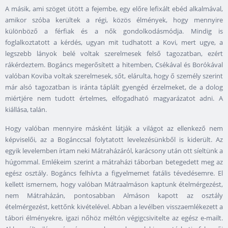
A másik, ami szöget ütött a fejembe, egy előre lefixált ebéd alkalmával,
amikor szóba kerültek a régi, közös élmények, hogy mennyire
különböző a férfiak és a nők gondolkodásmódja. Mindig is
foglalkoztatott a kérdés, ugyan mit tudhatott a Kovi, mert ugye, a
legszebb lányok belé voltak szerelmesek felső tagozatban, ezért
rákérdeztem. Bogáncs megerősített a hitemben, Csékával és Borókával
valóban Koviba voltak szerelmesek, sőt, elárulta, hogy ő személy szerint
már alsó tagozatban is iránta táplált gyengéd érzelmeket, de a dolog
miértjére nem tudott értelmes, elfogadható magyarázatot adni. A
kiállása, talán.
Hogy valóban mennyire másként látják a világot az ellenkező nem
képviselői, az a Bogánccsal folytatott levelezésünkből is kiderült. Az
egyik levelemben írtam neki Mátraházáról, karácsony után ott síeltünk a
húgommal. Emlékeim szerint a mátraházi táborban betegedett meg az
egész osztály. Bogáncs felhívta a figyelmemet fatális tévedésemre. El
kellett ismernem, hogy valóban Mátraalmáson kaptunk ételmérgezést,
nem Mátraházán, pontosabban Almáson kapott az osztály
ételmérgezést, kettőnk kivételével. Abban a levélben visszaemlékezett a
tábori élményekre, igazi nőhöz méltón végigcsivitelte az egész e-mailt.