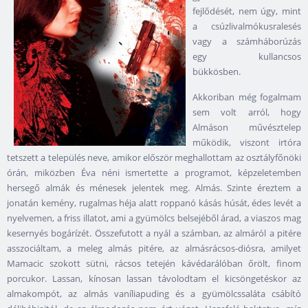
fejlődését, nem úgy, mint
a csúzlivalmókusralesés
vagy a számháborúzás
egy kullancsos
bükkösben.
Akkoriban még fogalmam
sem volt arról, hogy
Almáson művésztelep
működik, viszont irtóra
tetszett a település neve, amikor először meghallottam az osztályfőnöki
órán, miközben Éva néni ismertette a programot, képzeletemben
hersegő almák és ménesek jelentek meg. Almás. Szinte éreztem a
jonatán kemény, rugalmas héja alatt roppanó kásás húsát, édes levét a
nyelvemen, a friss illatot, ami a gyümölcs belsejéből árad, a viaszos mag
kesernyés bogárízét. Összefutott a nyál a számban, az almáról a pitére
asszociáltam, a meleg almás pitére, az almásrácsos-diósra, amilyet
Mamacic szokott sütni, rácsos tetején kávédarálóban őrölt, finom
porcukor. Lassan, kínosan lassan távolodtam el kicsöngetéskor az
almakompót, az almás vaníliapuding és a gyümölcssaláta csábító