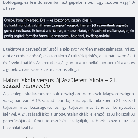
boldogság, és felindulásomban azt gépeltem be, hogy „szuper vagy”. A
válasz:
Eltekintve a csevegős stílustól, a gép gyönyörűen megfogalmazta, mi az,
ami az ember erőssége, a tartalom általi célkijelölés, a humán szemléleti
és érzelmi háttér. Az eredeti, saját gondolatok nélküli ember céltalan, és
a gépek, a rendszerek, akár a szél is elfújja.
Halott iskola versus újjászületett iskola – 21.
századi
resurrectio
A jelenlegi iskolarendszer sok országban, nem csak Magyarországon,
válságban van. A 19. századi ipari logikára épült, miközben a 21. század
teljesen más készségeket és így teljesen más tanulási környezetet
igényel. A 21. századi iskola unos-untalan citált jellemzői az AI korszak AI
generációjának fenti fejlesztését szolgálják, többek között az AI
használatával is: