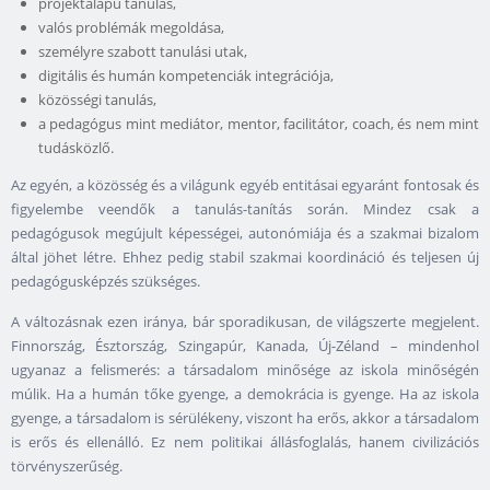
projektalapú tanulás,
valós problémák megoldása,
személyre szabott tanulási utak,
digitális és humán kompetenciák integrációja,
közösségi tanulás,
a pedagógus mint mediátor, mentor, facilitátor, coach, és nem mint
tudásközlő.
Az egyén, a közösség és a világunk egyéb entitásai egyaránt fontosak és
figyelembe veendők a tanulás-tanítás során. Mindez csak a
pedagógusok megújult képességei, autonómiája és a szakmai bizalom
által jöhet létre. Ehhez pedig stabil szakmai koordináció és teljesen új
pedagógusképzés szükséges.
A változásnak ezen iránya, bár sporadikusan, de világszerte megjelent.
Finnország, Észtország, Szingapúr, Kanada, Új-Zéland – mindenhol
ugyanaz a felismerés: a társadalom minősége az iskola minőségén
múlik. Ha a humán tőke gyenge, a demokrácia is gyenge. Ha az iskola
gyenge, a társadalom is sérülékeny, viszont ha erős, akkor a társadalom
is erős és ellenálló. Ez nem politikai állásfoglalás, hanem civilizációs
törvényszerűség.