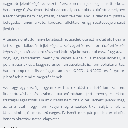
nagyobb jelentőségéhez vezet. Persze nem a jelenlegi halott iskola,
hanem egy újjászületett iskola adhat olyan tanulási kultúrát, amelyben
a technológia nem helyettesít, hanem felemel, ahol a diák nem passzív
befogadó, hanem alkotó, kérdező, reflektáló, és így résztvevője a saját
jövőjének.
A társadalomtudományi kutatások évtizedek óta azt mutatják, hogy a
kritikai gondolkodás fejlettsége, a szövegértés és információértékelés
képessége, a társadalmi részvétel kultúrája közvetlenül összefügg azzal,
hogy egy társadalom mennyire képes ellenállni a manipulációnak, a
polarizációnak és a leegyszerűsítő narratíváknak. Ez nem politikai állítás,
hanem empirikus összefüggés, amelyet OECD-, UNESCO- és Eurydice-
jelentések is rendre megerősítenek.
Az, hogy egy ország hogyan kezeli az oktatást minisztériumi szinten,
finanszírozásban és szakmai autonómiában, jelzi, mennyire tekinti
stratégiai ágazatnak. Ha az oktatás nem önálló területként jelenik meg,
az arra utal, hogy nem kapja meg a szakpolitikai súlyt, amely a
társadalmi fejlődéshez szükséges. Ez ismét nem pártpolitikai értékelés,
hanem oktatáskutatási alapvetés.