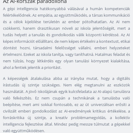
Az AI-korszak paradoxona
A gépi intelligencia hatékonyabbá válásával a humán kompetenciák
felértékelődnek. Az empátia, az együttműködés, a társas kommunikáció
és a célok kijelölése területén az ember pótolhatatlan. Az AI nem
csökkenti, hanem drasztikusan növeli az iskola jelentőségét, mert a
tudás helyett a tanulás és gondolkodás válik központi kérdéssé. Az AI
képes információt előállítani, de nem képes értékelni a kontextust, etikai
döntést hozni, társadalmi felelősséget vállalni, emberi helyzeteket
értelmezni. Ezeket az iskola tanítja, vagy taníthatná. Hatalmas feladat és
nem túlzás, hogy létkérdés egy olyan tanulási környezet kialakítása,
ahol a fentiek jelentik a prioritást.
A képességek átalakulása abba az irányba mutat, hogy a digitális
írástudás új szintje szükséges. Nem elég megtanulni az eszközök
használatát. A jövő iskolájának egyik kulcsfeladata az AI-alapú tanulásra
való felkészítés. Ez nem csupán a technikának a tanulásba való
beépítése, mert ami sokkal fontosabb, ez az út univerzálisan erősíti a
civilizált emberi gondolkodást az AI-eredmények kritikus értékelése, a
forráskritika új szintje, a kreatív problémamegoldás, a kollektív
intelligencia fejlesztése által. Mindez pedig messze túlmutat a gépekkel
való együttműködésen.