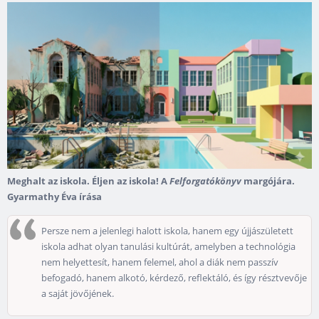
Meghalt az iskola. Éljen az iskola! A
Felforgatókönyv
margójára.
Gyarmathy Éva írása
Persze nem a jelenlegi halott iskola, hanem egy újjászületett
iskola adhat olyan tanulási kultúrát, amelyben a technológia
nem helyettesít, hanem felemel, ahol a diák nem passzív
befogadó, hanem alkotó, kérdező, reflektáló, és így résztvevője
a saját jövőjének.