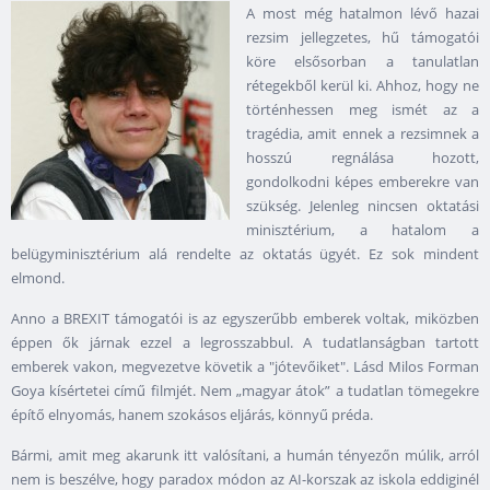
A most még hatalmon lévő hazai
rezsim jellegzetes, hű támogatói
köre elsősorban a tanulatlan
rétegekből kerül ki. Ahhoz, hogy ne
történhessen meg ismét az a
tragédia, amit ennek a rezsimnek a
hosszú regnálása hozott,
gondolkodni képes emberekre van
szükség. Jelenleg nincsen oktatási
minisztérium, a hatalom a
belügyminisztérium alá rendelte az oktatás ügyét. Ez sok mindent
elmond.
Anno a BREXIT támogatói is az egyszerűbb emberek voltak, miközben
éppen ők járnak ezzel a legrosszabbul. A tudatlanságban tartott
emberek vakon, megvezetve követik a "jótevőiket". Lásd Milos Forman
Goya kísértetei című filmjét. Nem „magyar átok” a tudatlan tömegekre
építő elnyomás, hanem szokásos eljárás, könnyű préda.
Bármi, amit meg akarunk itt valósítani, a humán tényezőn múlik, arról
nem is beszélve, hogy paradox módon az AI-korszak az iskola eddiginél