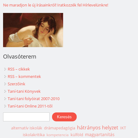
Ne maradjon le új írásainkról! Iratkozzék fel Hírlevelünkre!
Olvasóterem
RSS – cikkek
RSS – kommentek
Szerzőink
Taní-tani Könyvek
Taní-tani folyóirat 2007-2010
Taní-tani Online 2011-től
Keresés űrlap
Keresés
hátrányos helyzet
alternatív iskolák
drámapedagógia
IKT
magyartanítás
iskolakritika
külföld
kompetencia