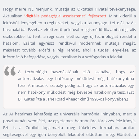
Hogy merre NE menjünk, mutatja az Oktatási Hivatal tevékenysége.
Aktuálisan
“digitális pedagógiai asszisztenst” fejlesztett
. Mint kiderül a
leírásból, lényegében a régi elveket, vagyis a tananyagot tette át az AI-
használatba. Ezzel az elrettentő példával megismétlődik, ami a digitális
eszközökkel történt, a régi szemlélethez egy új technológiát rendel a
hatalom. Ezáltal egyrészt rendkívül modernnek mutatja magát,
másrészt tovább erősíti a régi rendet, ahol a tudás lenyelése, az
információ befogadása, vagyis literálisan is a szófogadás a feladat.
A technológia használatának első szabálya, hogy az
automatizálás egy hatékony működést még hatékonyabbá
tesz. A második szabály pedig az, hogy az automatizálás egy
nem hatékony működést még kevésbé hatékonnyá tesz. (Ezt
Bill Gates írta a „The Road Ahead” című 1995-ös könyvében.)
Az AI hatalmas lehetőség az univerzális harmónia irányában, mert a
poszthumán szemlélet, az egyetemes harmóniára törekvés felé irányít.
Ezt is a Copilot fogalmazta meg tökéletes formában, amikor
segítéségével egy igen bonyolult feladatot oldottam meg. Elöntött a