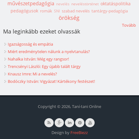
művészetpedagógia
oktatáspolitika
nevelés
neveléstörténet
pedagógusok
romák
szabad nevelés
tantárgy-pedagógia
SNI
örökség
Tovább
Ma leginkább ezeket olvassák
Igazságosság és empátia
Miért eredménytelen nálunk a nyelvtanulás?
Nahalka István: Még egy rangsor!
Trencsényi László: Egy újabb talált tárgy
Knausz Imre: Mi a nevelés?
Bodóczky István: Vigyázat! Kártékony festészet!
Copyright © 2026, Taní-tani Online
Design by
FreeBiezz