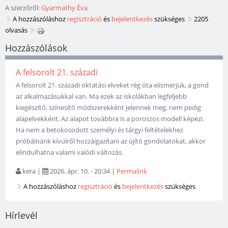
A szerzőről:
Gyarmathy Éva
A hozzászóláshoz
regisztráció
és
bejelentkezés
szükséges
2205
olvasás
Hozzászólások
A felsorolt 21. századi
A felsorolt 21. századi oktatási elveket rég óta elismerjük, a gond
az alkalmazásukkal van. Ma ezek az iskolákban legfeljebb
kiegészítő, színesítő módszerekként jelennek meg, nem pedig
alapelvekként. Az alapot továbbra is a poroszos modell képezi.
Ha nem a betokosodott személyi és tárgyi feltételekhez
próbálnánk kívülről hozzáigazítani az újító gondolatokat, akkor
elindulhatna valami valódi változás.
kera
|
2026. ápr. 10. - 20:34
|
Permalink
A hozzászóláshoz
regisztráció
és
bejelentkezés
szükséges
Hírlevél