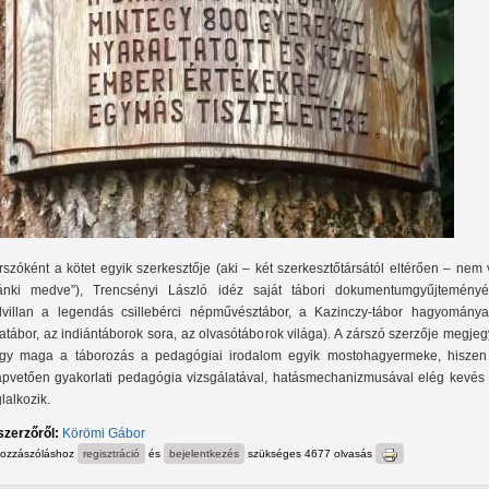
rszóként a kötet egyik szerkesztője (aki – két szerkesztőtársától eltérően – nem 
ánki medve”), Trencsényi László idéz saját tábori dokumentumgyűjteményé
elvillan a legendás csillebérci népművésztábor, a Kazinczy-tábor hagyománya
tatábor, az indiántáborok sora, az olvasótáborok világa). A zárszó szerzője megjeg
gy maga a táborozás a pedagógiai irodalom egyik mostohagyermeke, hiszen
apvetően gyakorlati pedagógia vizsgálatával, hatásmechanizmusával elég kevés
glalkozik.
szerzőről:
Körömi Gábor
hozzászóláshoz
regisztráció
és
bejelentkezés
szükséges
4677 olvasás