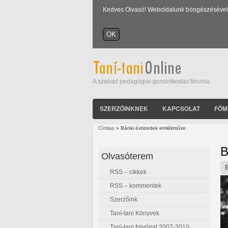
Kedves Olvasó! Weboldalunk böngészésével Ön
A szabad pedagógiai gondolkodás fóruma
SZERZŐINKNEK
KAPCSOLAT
FŐM
Címlap
» Bánki évtizedek emlékműve
Jelenlegi hely
B
Olvasóterem
RSS – cikkek
RSS – kommentek
Szerzőink
Taní-tani Könyvek
Taní-tani folyóirat 2007-2010