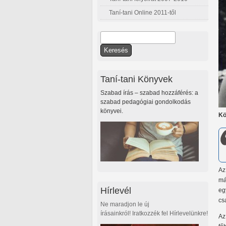
Taní-tani Online 2011-től
Keresés
Keresés űrlap
Taní-tani Könyvek
Szabad írás – szabad hozzáférés: a
szabad pedagógiai gondolkodás
könyvei.
Kö
Az
má
Hírlevél
eg
cs
Ne maradjon le új
írásainkról! Iratkozzék fel Hírlevelünkre!
Az