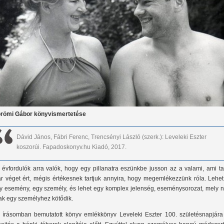
römi Gábor könyvismertetése
Dávid János, Fábri Ferenc, Trencsényi László (szerk.): Leveleki Eszter
koszorúi. Fapadoskonyv.hu Kiadó, 2017.
 évfordulók arra valók, hogy egy pillanatra eszünkbe jusson az a valami, ami ta
r véget ért, mégis értékesnek tartjuk annyira, hogy megemlékezzünk róla. Lehet
y esemény, egy személy, és lehet egy komplex jelenség, eseménysorozat, mely 
ak egy személyhez kötődik.
 írásomban bemutatott könyv emlékkönyv Leveleki Eszter 100. születésnapjára