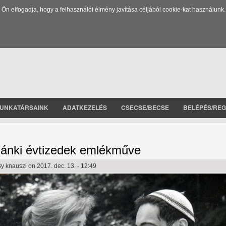
 elfogadja, hogy a felhasználói élmény javítása céljából cookie-kat használunk.
UNKATÁRSAINK
ADATKEZELÉS
CSECSE/BECSE
BELÉPÉS/REG
ánki évtizedek emlékműve
By
knauszi
on 2017. dec. 13. - 12:49