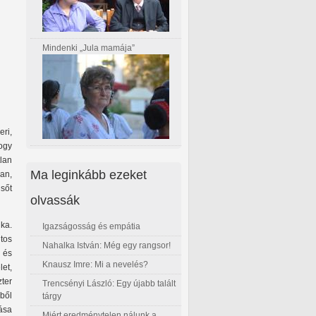
Mindenki „Jula mamája”
ri,
ogy
tlan
Ma leginkább ezeket
an,
 sőt
olvassák
ka.
Igazságosság és empátia
tos
Nahalka István: Még egy rangsor!
k és
Knausz Imre: Mi a nevelés?
let,
ter
Trencsényi László: Egy újabb talált
ből
tárgy
ása
Miért eredménytelen nálunk a