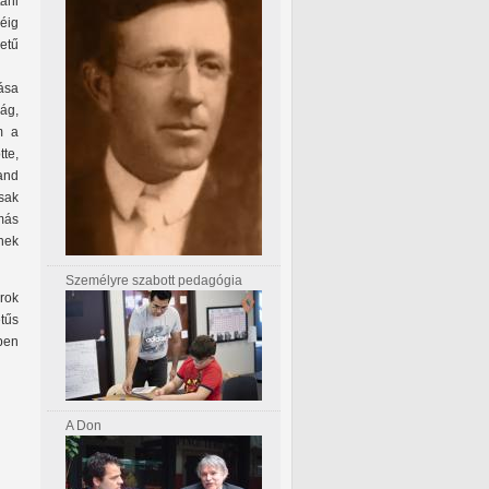
ani
éig
etű
ása
ság,
m a
tte,
and
csak
más
nek
Személyre szabott pedagógia
rok
tűs
ben
A Don