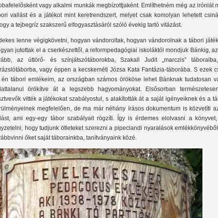
obafelelősként vagy alkalmi munkák megbízottjaként. Említhetném még az iróniát 
bori vallást és a játékot mint keretrendszert, melyet csak komolyan lehetett csiná
ogy a tejbegríz szakszerű elfogyasztásáról szóló évekig tartó vitázást.
dekes lenne végigkövetni, hogyan vándoroltak, hogyan vándorolnak a tábori játék
gyan jutottak el a cserkészettől, a reformpedagógiai iskoláktól mondjuk Bánkig, a
vább, az úttörő- és színjátszótáborokba, Szakall Judit „marczis” táboraiba
rázslótáborba, vagy éppen a kecskeméti Józsa Kata Fantázia-táborába. S ezek c
 én tábori emlékeim, az országban számos örököse lehet Bánknak tudatosan v
dattalanul örökítve át a legszebb hagyományokat. Elsősorban természetese
sztvevők vitték a játékokat szabályostul, s alakították át a saját igényeiknek és a t
rülményeinek megfelelően, de ma már néhány írásos dokumentum is közvetíti az
dást, ami egy-egy tábor szabályait rögzíti. Így is érdemes elolvasni a könyvet,
gyzetelni, hogy tudjunk ötleteket szerezni a pipeclandi nyaralások emlékkönyvébő
vábbvinni őket saját táborainkba, tanítványaink közé.