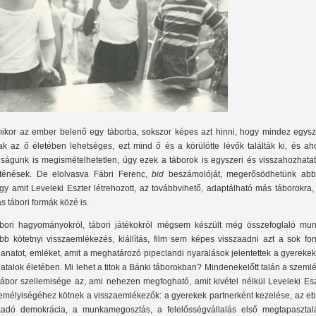
ikor az ember belenő egy táborba, sokszor képes azt hinni, hogy mindez egysze
ak az ő életében lehetséges, ezt mind ő és a körülötte lévők találták ki, és ah
júságunk is megismételhetetlen, úgy ezek a táborok is egyszeri és visszahozhata
rténések. De elolvasva Fábri Ferenc,
bid
beszámolóját, megerősödhetünk abb
gy amit Leveleki Eszter létrehozott, az továbbvihető, adaptálható más táborokra,
s tábori formák közé is.
bori hagyományokról, tábori játékokról mégsem készült még összefoglaló mun
bb kötetnyi visszaemlékezés, kiállítás, film sem képes visszaadni azt a sok fon
llanatot, emléket, amit a meghatározó pipeclandi nyaralások jelentettek a gyereke
fiatalok életében. Mi lehet a titok a Bánki táborokban? Mindenekelőtt talán a szemlé
tábor szellemisége az, ami nehezen megfogható, amit kivétel nélkül Leveleki Esz
emélyiségéhez kötnek a visszaemlékezők: a gyerekek partnerként kezelése, az eb
kadó demokrácia, a munkamegosztás, a felelősségvállalás első megtapasztal