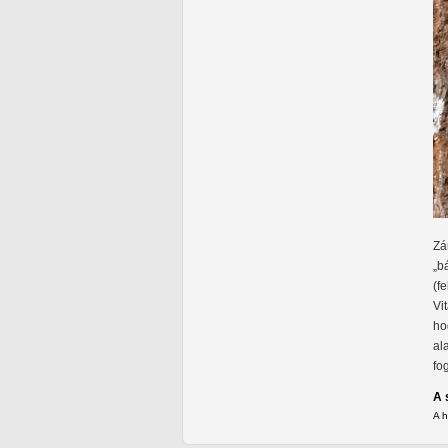
Zá
„b
(f
Vi
ho
al
fo
A 
A 