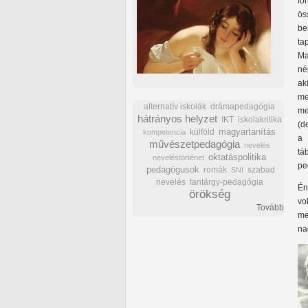
fő
ös
be
ta
Ma
né
ak
me
alternatív iskolák
drámapedagógia
me
hátrányos helyzet
IKT
iskolakritika
(d
külföld
magyartanítás
kompetencia
a 
művészetpedagógia
nevelés
tá
oktatáspolitika
neveléstörténet
pe
pedagógusok
romák
szabad
SNI
nevelés
tantárgy-pedagógia
Én
örökség
vo
Tovább
me
na