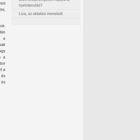
mint
nyelvtanulás?
lni,
Liza, az oktatási menekült
ok.
ztán
, a
sak
agy
n a
ábor
t a
 és
l és