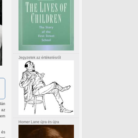
Jegyzetek az értékelésről
lán
 az
nem
Homer Lane újra és újra
 és