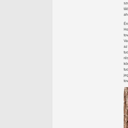
sz
tá
ah
Ér
Ho
to
Va
az
tu
ré
kö
tu
je
to