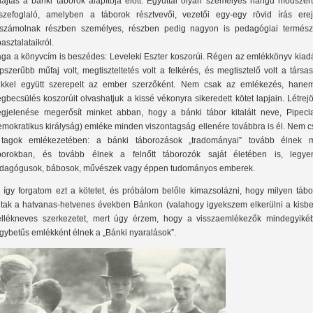
hajtás a bánki táborok alapítója előtt. Egyúttal olyan személyes hangú módszert
szefoglaló, amelyben a táborok résztvevői, vezetői egy-egy rövid írás erej
számolnak részben személyes, részben pedig nagyon is pedagógiai termész
pasztalataikról.
ga a könyvcím is beszédes: Leveleki Eszter koszorúi. Régen az emlékkönyv kiad
pszerűbb műfaj volt, megtiszteltetés volt a felkérés, és megtisztelő volt a társa
ikkel együtt szerepelt az ember szerzőként. Nem csak az emlékezés, hane
gbecsülés koszorúit olvashatjuk a kissé vékonyra sikeredett kötet lapjain. Létrejö
gjelenése megerősít minket abban, hogy a bánki tábor kitalált neve, Pipecl
emokratikus királyság) emléke minden viszontagság ellenére továbbra is él. Nem 
tagok emlékezetében: a bánki táborozások „tradományai” tovább élnek 
borokban, és tovább élnek a felnőtt táborozók saját életében is, legye
dagógusok, bábosok, művészek vagy éppen tudományos emberek.
 így forgatom ezt a kötetet, és próbálom belőle kimazsolázni, hogy milyen tábo
ltak a hatvanas-hetvenes években Bánkon (valahogy igyekszem elkerülni a kisbe
llékneves szerkezetet, mert úgy érzem, hogy a visszaemlékezők mindegyiké
gybetűs emlékként élnek a „Bánki nyaralások”.