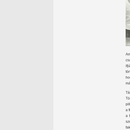
Am
cs
if
tö
ho
má
Tá
Tö
pi
a 
a 
sz
fa