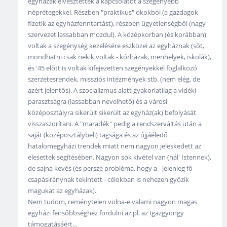
egyházak elvesztették a kapcsolatot a szegényebb
néprétegekkel. Részben "praktikus" okokból (a gazdagok
fizetik az egyházfenntartást), részben ügyetlenségből (nagy
szervezet lassabban mozdul). A középkorban (és korábban)
voltak a szegénység kezelésére eszközei az egyháznak (sőt,
mondhatni csak nekik voltak - kórházak, menhelyek, iskolák),
és '45 előtt is voltak kifejezetten szegényekkel foglalkozó
szerzetesrendek, missziós intézmények stb. (nem elég, de
azért jelentős). A szocializmus alatt gyakorlatilag a vidéki
parasztságra (lassabban nevelhető) és a városi
középosztályra sikerült sikerült az egyház(ak) befolyását
visszaszorítani. A "maradék" pedig a rendszerváltás után a
saját (középosztálybeli) tagsága és az újjáéledő
hatalomegyházi trendek miatt nem nagyon jeleskedett az
elesettek segítésében. Nagyon sok kivétel van (hál' Istennek),
de sajna kevés (és persze probléma, hogy a - jelenleg fő
csapásiránynak tekintett - célokban is nehezen győzik
magukat az egyházak).
Nem tudom, reménytelen volna-e valami nagyon magas
egyházi fensőbbséghez fordulni az pl. az Igazgyöngy
támogatásáért...