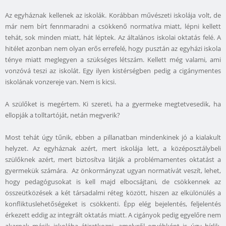
Az egyháznak kellenek az iskolák. Korábban művészeti iskolája volt, de
már nem bírt fennmaradni a csökkenő normatíva miatt, lépni kellett
tehát, sok minden miatt, hát léptek. Az általános iskolai oktatás felé. A
hitélet azonban nem olyan erős errefelé, hogy pusztán az egyházi iskola
ténye miatt meglegyen a szükséges létszám. Kellett még valami, ami
vonzóvá teszi az iskolát. Egy ilyen kistérségben pedig a cigánymentes
iskolának vonzereje van. Nem is kicsi.
A szülőket is megértem. Ki szereti, ha a gyermeke megtetvesedik, ha
ellopják a tolltartóját, netán megverik?
Most tehát úgy tűnik, ebben a pillanatban mindenkinek jó a kialakult
helyzet. Az egyháznak azért, mert iskolája lett, a középosztálybeli
szülőknek azért, mert biztosítva látják a problémamentes oktatást a
gyermekük számára. Az önkormányzat ugyan normatívát veszít, lehet,
hogy pedagógusokat is kell majd elbocsájtani, de csökkennek az
összeütközések a két társadalmi réteg között, hiszen az elkülönülés a
konfliktuslehetőségeket is csökkenti. Épp elég bejelentés, feljelentés
érkezett eddig az integrált oktatás miatt. A cigányok pedig egyelőre nem