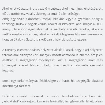
Ahol lehet választani, ott a szülő megteszi, ahol meg nincs lehetőség, ott
előbb utóbb lesz valaki, aki megteremti rá a lehetőséget.
Amíg egy szülő eldöntheti, melyik iskolába vigye a gyerekét, addig a
többségi szülők el fogják kerülni azokat az iskolákat, ahol magas a HHH
arány. Ha elsőbbséget élveznek a lakóhely szerinti tanulók, akkor a
szülők megkeresik a megoldást – ha kell, ideiglenes lakcímet szerezve –,
hogy az általuk választott iskolában a hely biztosított legyen.
A törvény ellentmondásos helyzetet alakít ki azzal, hogy piaci helyzetet
teremt, ami bizonyos körülmények között ösztönző is lehetne, ám jelen
esetben a szegregációt törvényesíti. Azt a szegregációt, amit más
törvények szerint büntetni kell, hiszen sérti az alapvető gyermeki
jogokat.
Most egy önkormányzat felelősségre vonható, ha szegregált oktatási
intézményt tart fent.
Eszközei viszont nincsenek a másik fenntartóval szemben. Azt
„lebuktatni” csak rejtett kamerás felvétellel, hangfelvétellel lehet, olyan