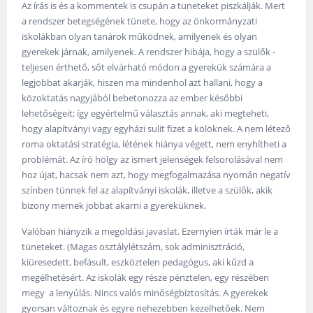
Az írás is és a kommentek is csupán a tüneteket piszkálják. Mert
a rendszer betegségének tünete, hogy az önkormányzati
iskolákban olyan tanárok működnek, amilyenek és olyan
gyerekek járnak, amilyenek. A rendszer hibája, hogy a szülők -
teljesen érthető, sőt elvárható módon a gyerekük számára a
legjobbat akarják, hiszen ma mindenhol azt hallani, hogy a
közoktatás nagyjából bebetonozza az ember későbbi
lehetőségeit; így egyértelmű választás annak, aki megteheti,
hogy alapítványi vagy egyházi sulit fizet a kölöknek. A nem létező
roma oktatási stratégia, létének hiánya végett, nem enyhítheti a
problémát. Az író hölgy az ismert jelenségek felsorolásával nem
hoz újat, hacsak nem azt, hogy megfogalmazása nyomán negatív
színben tünnek fel az alapítványi iskolák, illetve a szülők, akik
bizony mernek jobbat akarni a gyereküknek.
Valóban hiányzik a megoldási javaslat. Ezernyien írták már le a
tüneteket. (Magas osztálylétszám, sok adminisztráció,
kiüresedett, befásult, eszköztelen pedagógus, aki kűzd a
megélhetésért. Az iskolák egy része pénztelen, egy részében
megy a lenyúlás. Nincs valós minőségbiztosítás. A gyerekek
gyorsan változnak és egyre nehezebben kezelhetőek. Nem