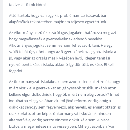
Kedves L. Ritók Nóra!
Attól tartok, hogy van egy kis problémám az írásával, bár
alapértékek tekintetében majdnem teljesen egyetértünk.
Az Alkotmány a szülők kizárólagos jogaként határozza meg azt,
hogy megválasszák a gyermekeiknek adandó nevelést.
Alkotmányos jogukat semmivel sem lehet csorbítani. Ha egy
szülő tehát úgy dönt, hogy az ő gyerekének az egyházi iskola a
jó, vagy akár az ország másik végében levő, idegen tanítási
nyelvű bentlakásos iskola, akkor ő így döntött, és kész. El kell
fogadni.
Az önkormányzati iskoláknak nem azon kellene hisztizniük, hogy
miért viszik el a gyerekeiket az igényesebb szülők. Inkább azon
kellene elgondolkodniuk, hogy ők miért nem elég vonzók? Innét
indulhatna el egy valóban alulról jövő reform. Addig, amíg a
diákokat sehogy sem fegyelmező, alig nevelő, és emiatt oktatni is
csak korlátozottan képes önkormányzati iskolának nincsen
alternatívája, addig persze nincsen önkritikája sem. A piaca
biztos, a megélhetése nincs veszélyben. Mihelyt azonban "van