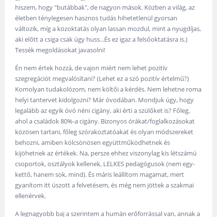
hiszem, hogy "butábbak", de nagyon mások. Közben a világ, az
életben ténylegesen hasznos tudás hihetetlenül gyorsan
változik, míg a közoktatás olyan lassan mozdul, mint a nyugdíjas,
aki előtt a csiga csak úgy huss...És ez igaz a felsőoktatásra is.)
Tessék megoldásokat javasolni!
Én nem értek hozzá, de vajon miért nem lehet pozitív
szegregációt megvalósítani? (Lehet ez a szó pozitív értelmű?)
Komolyan tudakolózom, nem költői a kérdés. Nem lehetne roma
helyi tantervet kidolgozni? Már óvodában. Mondjuk úgy, hogy
legalább az egyik óvó néni cigány, aki érti a szülőket is? Főleg,
ahol a családok 80%-a cigány. Bizonyos órákat/foglalkozásokat
közösen tartani, főleg szórakoztatóakat és olyan módszereket
behozni, amiben kölcsönösen együttműködhetnek és
kijöhetnek az értékek. Na, persze ehhez viszonylag kis létszámú
csoportok, osztályok kellenek, LELKES pedagógusok (nem egy-
kettő, hanem sok, mind). És máris leállítom magamat, mert
gyanítom itt úszott a felvetésem, és még nem jöttek a szakmai
ellenérvek.
A legnagyobb baj a szerintem a humán erőforrással van, annak a