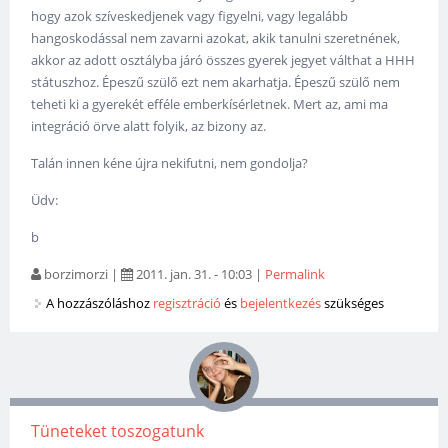
hogy azok szíveskedjenek vagy figyelni, vagy legalább
hangoskodással nem zavarni azokat, akik tanulni szeretnének,
akkor az adott osztályba járó összes gyerek jegyet válthat a HHH
státuszhoz. Épeszű szülő ezt nem akarhatja. Épeszű szülő nem
teheti ki a gyerekét efféle emberkísérletnek. Mert az, ami ma
integráció örve alatt folyik, az bizony az.
Talán innen kéne újra nekifutni, nem gondolja?
Üdv:
b
borzimorzi
|
2011. jan. 31. - 10:03
|
Permalink
A hozzászóláshoz
regisztráció
és
bejelentkezés
szükséges
Tüneteket toszogatunk