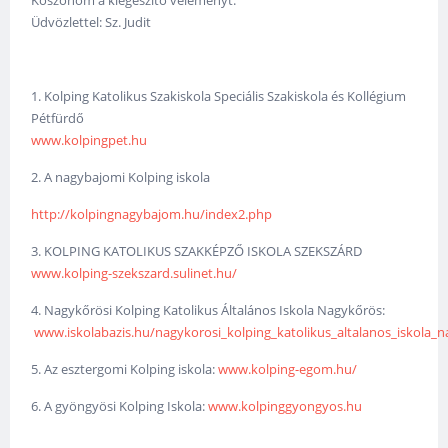
Köszönöm a kiegészítő véleményt.
Üdvözlettel: Sz. Judit
1. Kolping Katolikus Szakiskola Speciális Szakiskola és Kollégium
Pétfürdő
www.kolpingpet.hu
2. A nagybajomi Kolping iskola
http://kolpingnagybajom.hu/index2.php
3. KOLPING KATOLIKUS SZAKKÉPZŐ ISKOLA SZEKSZÁRD
www.kolping-szekszard.sulinet.hu/
4. Nagykőrösi Kolping Katolikus Általános Iskola Nagykőrös:
www.iskolabazis.hu/nagykorosi_kolping_katolikus_altalanos_iskola_
5. Az esztergomi Kolping iskola:
www.kolping-egom.hu/
6. A gyöngyösi Kolping Iskola:
www.kolpinggyongyos.hu