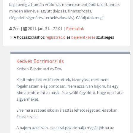
baja pedig a humán erőforrás menedzsmentjéből fakad, annak
minden elemével együtt (képzés, finanszírozás,
elégedettségmérés, terheléselosztás). Cáfoljatok meg!
Zen
|
2011. jan. 31. - 22:01
|
Permalink
A hozzászóláshoz
regisztráció
és
bejelentkezés
szükséges
Kedves Borzimorzi és
Kedves Borzimorzi és Zen,
Kicsit mindketten félreértettek, bizonyára, mert nem
fogalmaztam elég pontosan. Nem azzal van bajom, ha egy
iskola jobb, mint a másik, és a szülő úgy dönt, hogy oda íratja
a gyermekét.
Erre ma a szabad iskolaválasztás lehetőséget ad, és sokan
élnek is vele.
A bajom azzal van, aki azzal pozicionálja magát jobbá az