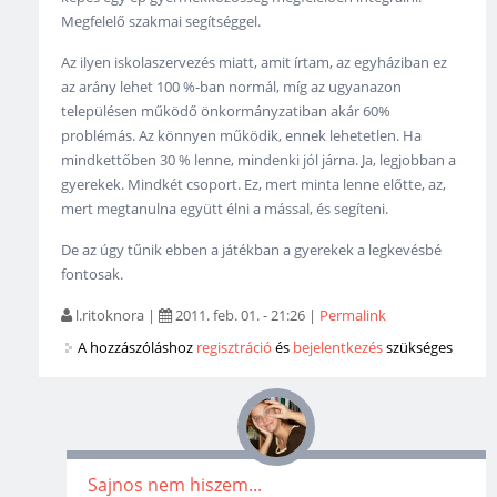
Megfelelő szakmai segítséggel.
Az ilyen iskolaszervezés miatt, amit írtam, az egyháziban ez
az arány lehet 100 %-ban normál, míg az ugyanazon
településen működő önkormányzatiban akár 60%
problémás. Az könnyen működik, ennek lehetetlen. Ha
mindkettőben 30 % lenne, mindenki jól járna. Ja, legjobban a
gyerekek. Mindkét csoport. Ez, mert minta lenne előtte, az,
mert megtanulna együtt élni a mással, és segíteni.
De az úgy tűnik ebben a játékban a gyerekek a legkevésbé
fontosak.
l.ritoknora
|
2011. feb. 01. - 21:26
|
Permalink
A hozzászóláshoz
regisztráció
és
bejelentkezés
szükséges
Sajnos nem hiszem...