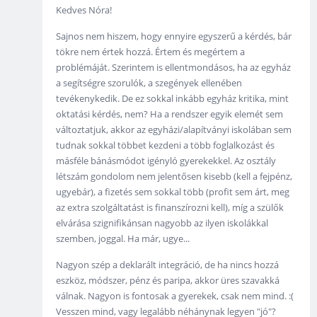
Kedves Nóra!
Sajnos nem hiszem, hogy ennyire egyszerű a kérdés, bár
tökre nem értek hozzá. Értem és megértem a
problémáját. Szerintem is ellentmondásos, ha az egyház
a segítségre szorulók, a szegények ellenében
tevékenykedik. De ez sokkal inkább egyház kritika, mint
oktatási kérdés, nem? Ha a rendszer egyik elemét sem
változtatjuk, akkor az egyházi/alapítványi iskolában sem
tudnak sokkal többet kezdeni a több foglalkozást és
másféle bánásmódot igényló gyerekekkel. Az osztály
létszám gondolom nem jelentősen kisebb (kell a fejpénz,
ugyebár), a fizetés sem sokkal több (profit sem árt, meg
az extra szolgáltatást is finanszírozni kell), míg a szülők
elvárása szignifikánsan nagyobb az ilyen iskolákkal
szemben, joggal. Ha már, ugye...
Nagyon szép a deklarált integráció, de ha nincs hozzá
eszköz, módszer, pénz és paripa, akkor üres szavakká
válnak. Nagyon is fontosak a gyerekek, csak nem mind. :(
Vesszen mind, vagy legalább néhánynak legyen "jó"?