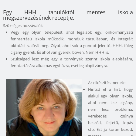
Egy HHH tanulóktól mentes iskola
megszervezésének receptje.
Szükséges hozzávalók
Végy egy olyan települést, ahol legalább egy, önkormányzati
fenntartású iskola működik, mondjuk társulásban, és integrált
oktatást valósít meg. Olyat, ahol sok a gondot jelentő, HHH, főleg
cigány gyerek. És ahol van gyerek, bőven. Nem HHH is.
Szükséged lesz még egy a törvények szerint iskola alapítására,
fenntartására alkalmas egyházra, esetleg alapítványra.
Az elkészítés menete
Hintsd el a hírt, hogy
alakul egy olyan iskola,
ahol nem lesz cigány,
nem lesz probléma,
verekedés, csúnya
beszéd, fejtetű, lopás
stb. Ezt jó korán kezdd,