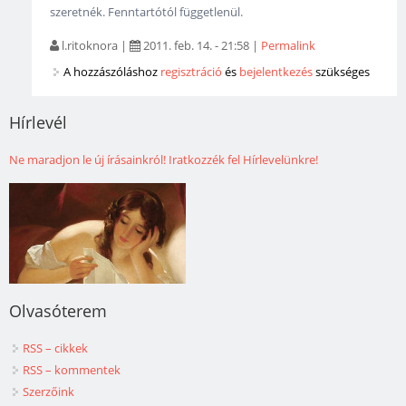
szeretnék. Fenntartótól függetlenül.
l.ritoknora
|
2011. feb. 14. - 21:58
|
Permalink
A hozzászóláshoz
regisztráció
és
bejelentkezés
szükséges
Hírlevél
Ne maradjon le új írásainkról! Iratkozzék fel Hírlevelünkre!
Olvasóterem
RSS – cikkek
RSS – kommentek
Szerzőink