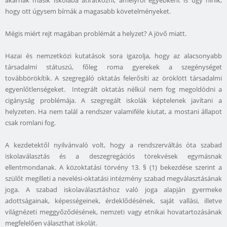
akarnak másik iskolába átiratkozni, amelyről egyébként is úgy hírlik,
hogy ott úgysem bírnák a magasabb követelményeket.
Mégis miért rejt magában problémát a helyzet? A jövő miatt.
Hazai és nemzetközi kutatások sora igazolja, hogy az alacsonyabb
társadalmi státuszú, főleg roma gyerekek a szegénységet
továbbörökítik. A szegregáló oktatás felerősíti az öröklött társadalmi
egyenlőtlenségeket. Integrált oktatás nélkül nem fog megoldódni a
cigányság problémája. A szegregált iskolák képtelenek javítani a
helyzeten. Ha nem talál a rendszer valamiféle kiutat, a mostani állapot
csak romlani fog.
A kezdetektől nyilvánvaló volt, hogy a rendszerváltás óta szabad
iskolaválasztás és a deszegregációs törekvések egymásnak
ellentmondanak. A közoktatási törvény 13. § (1) bekezdése szerint a
szülőt megilleti a nevelési-oktatási intézmény szabad megválasztásának
joga. A szabad iskolaválasztáshoz való joga alapján gyermeke
adottságainak, képességeinek, érdeklődésének, saját vallási, illetve
világnézeti meggyőződésének, nemzeti vagy etnikai hovatartozásának
megfelelően választhat iskolát.