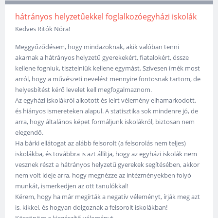
hátrányos helyzetűekkel foglalkozóegyházi iskolák
Kedves Ritók Nóra!
Meggyőződésem, hogy mindazoknak, akik valóban tenni
akarnak a hátrányos helyzetű gyerekekért, fiatalokért, össze
kellene fogniuk, tisztelniük kellene egymást. Szívesen írnék most
arról, hogy a művészeti nevelést mennyire fontosnak tartom, de
helyesbítést kérő levelet kell megfogalmaznom.
Az egyházi iskolákról alkotott és leírt vélemény elhamarkodott,
és hiányos ismereteken alapul. A statisztika sok mindenre jó, de
arra, hogy általános képet formáljunk iskolákról, biztosan nem
elegendő.
Ha bárki ellátogat az alább felsorolt (a felsorolás nem teljes)
iskolákba, és továbbra is azt állítja, hogy az egyházi iskolák nem
vesznek részt a hátrányos helyzetű gyerekek segítésében, akkor
nem volt ideje arra, hogy megnézze az intézményekben folyó
munkát, ismerkedjen az ott tanulókkal!
Kérem, hogy ha már megírták a negatív véleményt, írják meg azt
is, kikkel, és hogyan dolgoznak a felsorolt iskolákban!