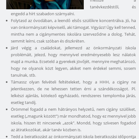
messze a
tanévkezdéstől, és
engedd a hírt szabadon szárnyalni.
Folytasd az óvodában, a leendő elsős szülőkre koncentrálva. Jó, ha
van önkormányzati képviselő, aki támogat. Vigyázz! Úgy kell tenned,
mintha nem a cigánymentes iskolára szerveződne a dolog. Tehát,
semmit leírni, csak szóban és diszkréten.
Járd végig a családokat, jellemezd az önkormányzati iskola
problémáit, jelezd, hogy mennyivel eredményesebb lesz nálatok
majd a munka. Ecseteld a gyerekek jövőjét, mennyire meghatározó,
hogy ne olyanok közt legyen, akiket nem érdekel semmi, sosem
tanulnak, stb.
Támassz olyan felvételi feltételeket, hogy a HHH, a cigány ne
jelentkezzen, de ne lehessen tetten érni a szándékosságot. Pl.
lelkészi ajánlás, kötelező egyházadó, rendszeres templomba járás,
esetleg tandíj.
Örömmel fogadd a nem hátrányos helyzetű, nem cigány szülőket,
esetleg („magunk között”) már mondhatod, hogy ez mennyivel jobb
iskola, hiszen itt nincsenek „azok”. Mondd, hogy szívesen fogadod
az átiratkozókat, akár tanév közben is.
Tedd a beiratkozást az önkormányzati iskola beiratkozási időpontja