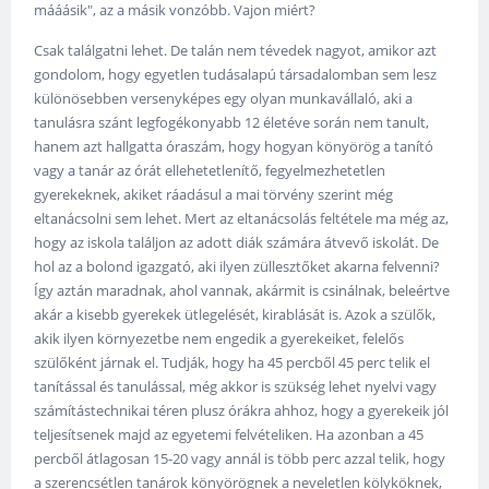
mááásik", az a másik vonzóbb. Vajon miért?
Csak találgatni lehet. De talán nem tévedek nagyot, amikor azt
gondolom, hogy egyetlen tudásalapú társadalomban sem lesz
különösebben versenyképes egy olyan munkavállaló, aki a
tanulásra szánt legfogékonyabb 12 életéve során nem tanult,
hanem azt hallgatta óraszám, hogy hogyan könyörög a tanító
vagy a tanár az órát ellehetetlenítő, fegyelmezhetetlen
gyerekeknek, akiket ráadásul a mai törvény szerint még
eltanácsolni sem lehet. Mert az eltanácsolás feltétele ma még az,
hogy az iskola találjon az adott diák számára átvevő iskolát. De
hol az a bolond igazgató, aki ilyen züllesztőket akarna felvenni?
Így aztán maradnak, ahol vannak, akármit is csinálnak, beleértve
akár a kisebb gyerekek ütlegelését, kirablását is. Azok a szülők,
akik ilyen környezetbe nem engedik a gyerekeiket, felelős
szülőként járnak el. Tudják, hogy ha 45 percből 45 perc telik el
tanítással és tanulással, még akkor is szükség lehet nyelvi vagy
számítástechnikai téren plusz órákra ahhoz, hogy a gyerekeik jól
teljesítsenek majd az egyetemi felvételiken. Ha azonban a 45
percből átlagosan 15-20 vagy annál is több perc azzal telik, hogy
a szerencsétlen tanárok könyörögnek a neveletlen kölyköknek,