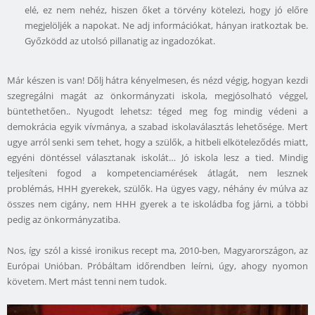
elé, ez nem nehéz, hiszen őket a törvény kötelezi, hogy jó előre
megjelöljék a napokat. Ne adj információkat, hányan iratkoztak be.
Győzködd az utolsó pillanatig az ingadozókat.
Már készen is van! Dőlj hátra kényelmesen, és nézd végig, hogyan kezdi
szegregálni magát az önkormányzati iskola, megjósolható véggel,
büntethetően.. Nyugodt lehetsz: téged meg fog mindig védeni a
demokrácia egyik vívmánya, a szabad iskolaválasztás lehetősége. Mert
ugye arról senki sem tehet, hogy a szülők, a hitbeli elköteleződés miatt,
egyéni döntéssel választanak iskolát… Jó iskola lesz a tied. Mindig
teljesíteni fogod a kompetenciamérések átlagát, nem lesznek
problémás, HHH gyerekek, szülők. Ha ügyes vagy, néhány év múlva az
összes nem cigány, nem HHH gyerek a te iskoládba fog járni, a többi
pedig az önkormányzatiba.
Nos, így szól a kissé ironikus recept ma, 2010-ben, Magyarországon, az
Európai Unióban. Próbáltam időrendben leírni, úgy, ahogy nyomon
követem. Mert mást tenni nem tudok.