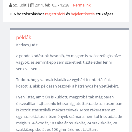
Sz. Judit
|
2011. feb. 03. - 12:28
|
Permalink
A hozzászóláshoz
regisztráció
és
bejelentkezés
szükséges
példák
Kedves Judit,
a gondolkodásunk hasonló, én magam is az összefogás híve
vagyok, és semmiképp sem szeretnék tiszteletlen lenni
senkivel sem.
Tudom, hogy vannak iskolák az egyházi fenntartásúak
között is, akik példásan tesznek a hátrányos helyzetűekért.
Ilyen listát, amit Ön is küldött, megpróbáltak még páran
összeállítani. ..(hasonló létszámig jutottak)....de az írásomban
is közölt statisztikák makacs tények. Most rákerestem az
egyházi oktatási intézmények számára, nem túl friss adat, de
mégis: 134 óvodát, 183 általános iskolát, 24 szakiskolát, 28
szakközépiskolát és 103 gimnáziumot találtam.