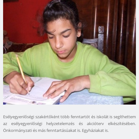
Esélyegyenlőségi szakértőként több fenntartót és iskolát is segíthettem
az esélyegyenlőségi helyzetelemzés és akcióterv elkészítésében.
Önkormányzati és más fenntartásúakat is. Egyháziakat is.