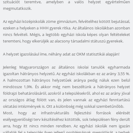
szituációt teremtve, amelyben a valós helyzet egyértelműen
megmutatkozik.
Az egyházi középiskolák zöme gimnázium, felvételihez kötött bejutással,
ezeken a helyeken a HHH gyerek ritka. Az általános iskolákban azonban
nincs felvételi. Mégis, a legtöbb egyházi iskola képes olyan feltételeket
teremteni, hogy elkerüljék az alacsony társadalmi státuszú gyerekek.
A helyzet igazolásául íme, néhány adat az OKM statisztikái alapján!
Jelenleg Magyarországon az általános iskolai tanulók egyharmada
igazoltan hátrányos helyzetű. Az egyházi iskolákban ez az arány 3,55 %.
A halmozottan hátrányos helyzetűek aránya pedig náluk ezen belül
mindössze 1,9%. És akkor még nem beszéltünk a hátrányos helyzet
földrajzi behatárolásáról, azokról a településekről, ahol ez az arány jóval
az országos átlag fölött van, és jelen vannak az egyházi fenntartású
oktatási intézmények is. Ott a különbség még sokkal szembetűnőbb.
Most, hogy az infrastrukturális fejlesztési források elérését
esélyegyenlőségi terv készítéséhez kötötték, sok településen fény derült
arra, hogy itt nincs minden rendben. Az egyházi iskolák nem igazán
vállalják fel a település ilyen jellegű problémáinak megoldását, a terhek