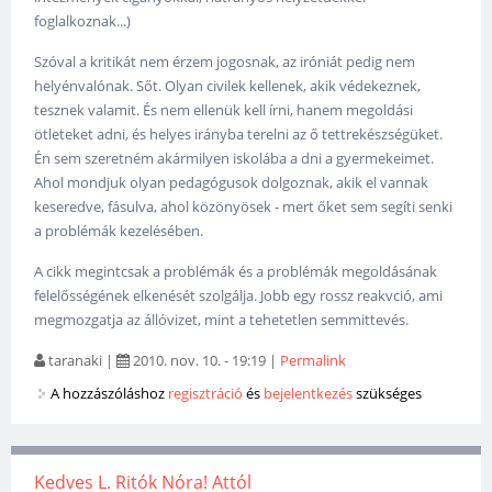
foglalkoznak...)
Szóval a kritikát nem érzem jogosnak, az iróniát pedig nem
helyénvalónak. Sőt. Olyan civilek kellenek, akik védekeznek,
tesznek valamit. És nem ellenük kell írni, hanem megoldási
ötleteket adni, és helyes irányba terelni az ő tettrekészségüket.
Én sem szeretném akármilyen iskolába a dni a gyermekeimet.
Ahol mondjuk olyan pedagógusok dolgoznak, akik el vannak
keseredve, fásulva, ahol közönyösek - mert őket sem segíti senki
a problémák kezelésében.
A cikk megintcsak a problémák és a problémák megoldásának
felelősségének elkenését szolgálja. Jobb egy rossz reakvció, ami
megmozgatja az állóvizet, mint a tehetetlen semmittevés.
taranaki
|
2010. nov. 10. - 19:19
|
Permalink
A hozzászóláshoz
regisztráció
és
bejelentkezés
szükséges
Kedves L. Ritók Nóra! Attól