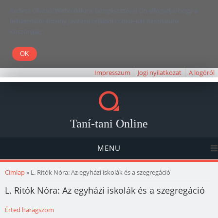
Kedves Olvasó! Weboldalunk böngészésével Ön elfogadja, hogy a
felhasználói élmény javítása céljából cookie-kat használunk.
Köszönjük!
Impresszum
Jogi nyilatkozat
A logóról
Taní-tani Online
MENU
Jelenlegi hely
Címlap
» L. Ritók Nóra: Az egyházi iskolák és a szegregáció
L. Ritók Nóra: Az egyházi iskolák és a szegregáció
Érted haragszom