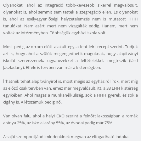
Olyanokat, ahol az integráció több-kevesebb sikerrel magvalósult,
olyanokat is, ahol semmit sem tettek a szegregáció ellen. És olyanokat
is, ahol az esélyegyenlőségi helyzetelemzés nem is mutatott HHH
tanulókat. Nem azért, mert nem vizsgálták eddig. Hanem, mert nem
voltak az intézményben. Többségük egyházi iskola volt.
Most pedig az orrom előtt alakult egy, a fent leírt recept szerint. Tudjuk
azt is, hogy ahol a szülők megengedhetik maguknak, hogy alapítványi
iskolát szervezzenek, ugyanezekkel a feltételekkel, megteszik (lásd
Jászladány). Efféle is tervben van már a kistérségben.
Írhatnék tehát alapítványiról is, most mégis az egyháziról írok, mert míg
az előző csak tervben van, emez már megvalósult, itt, a 33 LHH kistérség
egyikében. Ahol magas a munkanélküliség, sok a HHH gyerek, és sok a
cigány is. A létszámuk pedig nő.
Van olyan falu, ahol a helyi CKÖ szerint a felnőtt lakosságban a romák
aránya 25%, az iskolai arány 55%, az óvodai pedig már 75%.
A saját szempontjából mindenkinek megvan az elfogadható indoka.