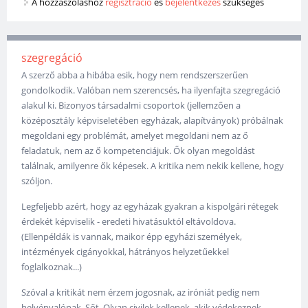
A hozzászóláshoz
regisztráció
és
bejelentkezés
szükséges
szegregáció
A szerző abba a hibába esik, hogy nem rendszerszerűen
gondolkodik. Valóban nem szerencsés, ha ilyenfajta szegregáció
alakul ki. Bizonyos társadalmi csoportok (jellemzően a
középosztály képviseletében egyházak, alapítványok) próbálnak
megoldani egy problémát, amelyet megoldani nem az ő
feladatuk, nem az ő kompetenciájuk. Ők olyan megoldást
találnak, amilyenre ők képesek. A kritika nem nekik kellene, hogy
szóljon.
Legfeljebb azért, hogy az egyházak gyakran a kispolgári rétegek
érdekét képviselik - eredeti hivatásuktól eltávoldova.
(Ellenpéldák is vannak, maikor épp egyházi személyek,
intézmények cigányokkal, hátrányos helyzetűekkel
foglalkoznak...)
Szóval a kritikát nem érzem jogosnak, az iróniát pedig nem
helyénvalónak. Sőt. Olyan civilek kellenek, akik védekeznek,