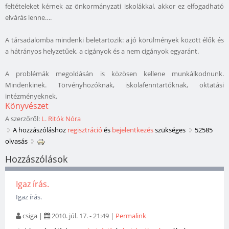
feltételeket kérnek az önkormányzati iskolákkal, akkor ez elfogadható
elvárás lenne….
A társadalomba mindenki beletartozik: a jó körülmények között élők és
a hátrányos helyzetűek, a cigányok és a nem cigányok egyaránt.
A problémák megoldásán is közösen kellene munkálkodnunk.
Mindenkinek. Törvényhozóknak, iskolafenntartóknak, oktatási
intézményeknek.
Könyvészet
A szerzőről:
L. Ritók Nóra
A hozzászóláshoz
regisztráció
és
bejelentkezés
szükséges
52585
olvasás
Hozzászólások
Igaz írás.
Igaz írás.
csiga
|
2010. júl. 17. - 21:49
|
Permalink