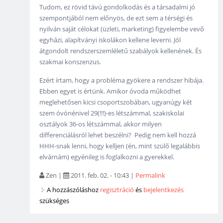
Tudom, ez rövid távú gondolkodás és a társadalmi jó
szempontjából nem előnyös, de ezt sem a térségi és
nyilván saját célokat (üzleti, marketing) figyelembe vevő
egyházi, alapítványi iskolákon kellene leverni. Jól
átgondolt rendszerszemléletű szabályok kellenének. És
szakmai konszenzus.
Ezért írtam, hogy a probléma gyökere a rendszer hibája.
Ebben egyet is értünk. Amikor óvoda működhet
meglehetősen kicsi csoportszobában, ugyanúgy két
szem óvónénivel 29(!!!)-es létszámmal, szakiskolai
osztályok 36-os létszámmal, akkor milyen
differenciálásról lehet beszélni? Pedig nem kell hozzá
HHH-snak lenni, hogy kelljen (én, mint szülő legalábbis
elvárnám) egyénileg is foglalkozni a gyerekkel.
Zen
|
2011. feb. 02. - 10:43
|
Permalink
A hozzászóláshoz
regisztráció
és
bejelentkezés
szükséges