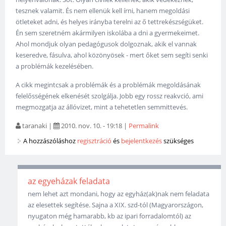
tesznek valamit. És nem ellenük kell írni, hanem megoldási
ötleteket adni, és helyes irányba terelni az ő tettrekészségüket.
Én sem szeretném akármilyen iskolába a dni a gyermekeimet.
Ahol mondjuk olyan pedagógusok dolgoznak, akik el vannak
keseredve, fásulva, ahol közönyösek - mert őket sem segíti senki
a problémák kezelésében.
A cikk megintcsak a problémák és a problémák megoldásának
felelősségének elkenését szolgálja. Jobb egy rossz reakvció, ami
megmozgatja az állóvizet, mint a tehetetlen semmittevés.
taranaki
|
2010. nov. 10. - 19:18
|
Permalink
A hozzászóláshoz
regisztráció
és
bejelentkezés
szükséges
az egyeházak feladata
nem lehet azt mondani, hogy az egyház(ak)nak nem feladata
az elesettek segítése. Sajna a XIX. szd-tól (Magyarországon,
nyugaton még hamarabb, kb az ipari forradalomtól) az