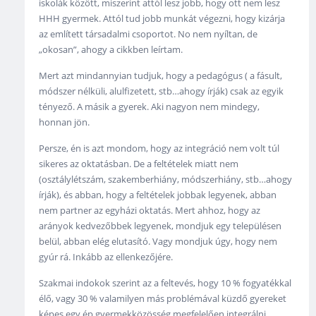
iskolák között, miszerint attól lesz jobb, hogy ott nem lesz
HHH gyermek. Attól tud jobb munkát végezni, hogy kizárja
az említett társadalmi csoportot. No nem nyíltan, de
„okosan”, ahogy a cikkben leírtam.
Mert azt mindannyian tudjuk, hogy a pedagógus ( a fásult,
módszer nélküli, alulfizetett, stb…ahogy írják) csak az egyik
tényező. A másik a gyerek. Aki nagyon nem mindegy,
honnan jön.
Persze, én is azt mondom, hogy az integráció nem volt túl
sikeres az oktatásban. De a feltételek miatt nem
(osztálylétszám, szakemberhiány, módszerhiány, stb…ahogy
írják), és abban, hogy a feltételek jobbak legyenek, abban
nem partner az egyházi oktatás. Mert ahhoz, hogy az
arányok kedvezőbbek legyenek, mondjuk egy településen
belül, abban elég elutasító. Vagy mondjuk úgy, hogy nem
gyúr rá. Inkább az ellenkezőjére.
Szakmai indokok szerint az a feltevés, hogy 10 % fogyatékkal
élő, vagy 30 % valamilyen más problémával küzdő gyereket
képes egy ép gyermekközösség megfelelően integrálni.