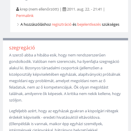
krep (nem ellenőrzött)
|
2011. aug. 22. - 21:41
|
Permalink
A hozzászóláshoz
regisztráció
és
bejelentkezés
szükséges
szegregáció
A szerző abba a hibába esik, hogy nem rendszerszerűen
gondolkodik. Valóban nem szerencsés, ha ilyenfajta szegregáció
alakul ki. Bizonyos társadalmi csoportok (jellemzően a
középosztály képviseletében egyházak, alapítványok) próbálnak
megoldani egy problémát, amelyet megoldani nem az ő
feladatuk, nem az ő kompetenciájuk. Ők olyan megoldást
találnak, amilyenre ők képesek. A kritika nem nekik kellene, hogy
szóljon.
Legfeljebb azért, hogy az egyházak gyakran a kispolgári rétegek
érdekét képviselik - eredeti hivatásuktól eltávoldova.
(Ellenpéldák is vannak, maikor épp egyházi személyek,
intézmények cigányokkal, hátrányos helyzetűekkel