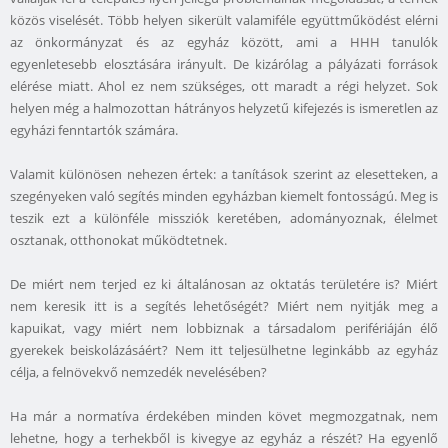
közös viselését. Több helyen sikerült valamiféle együttműködést elérni
az önkormányzat és az egyház között, ami a HHH tanulók
egyenletesebb elosztására irányult. De kizárólag a pályázati források
elérése miatt. Ahol ez nem szükséges, ott maradt a régi helyzet. Sok
helyen még a halmozottan hátrányos helyzetű kifejezés is ismeretlen az
egyházi fenntartók számára.
Valamit különösen nehezen értek: a tanítások szerint az elesetteken, a
szegényeken való segítés minden egyházban kiemelt fontosságú. Meg is
teszik ezt a különféle missziók keretében, adományoznak, élelmet
osztanak, otthonokat működtetnek.
De miért nem terjed ez ki általánosan az oktatás területére is? Miért
nem keresik itt is a segítés lehetőségét? Miért nem nyitják meg a
kapuikat, vagy miért nem lobbiznak a társadalom perifériáján élő
gyerekek beiskolázásáért? Nem itt teljesülhetne leginkább az egyház
célja, a felnövekvő nemzedék nevelésében?
Ha már a normatíva érdekében minden követ megmozgatnak, nem
lehetne, hogy a terhekből is kivegye az egyház a részét? Ha egyenlő