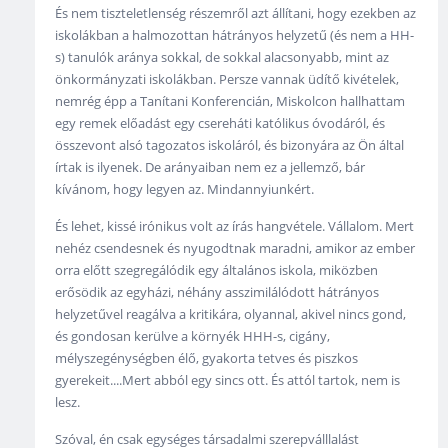
És nem tiszteletlenség részemről azt állítani, hogy ezekben az
iskolákban a halmozottan hátrányos helyzetű (és nem a HH-
s) tanulók aránya sokkal, de sokkal alacsonyabb, mint az
önkormányzati iskolákban. Persze vannak üdítő kivételek,
nemrég épp a Tanítani Konferencián, Miskolcon hallhattam
egy remek előadást egy csereháti katólikus óvodáról, és
összevont alsó tagozatos iskoláról, és bizonyára az Ön által
írtak is ilyenek. De arányaiban nem ez a jellemző, bár
kívánom, hogy legyen az. Mindannyiunkért.
És lehet, kissé irónikus volt az írás hangvétele. Vállalom. Mert
nehéz csendesnek és nyugodtnak maradni, amikor az ember
orra előtt szegregálódik egy általános iskola, miközben
erősödik az egyházi, néhány asszimilálódott hátrányos
helyzetűvel reagálva a kritikára, olyannal, akivel nincs gond,
és gondosan kerülve a környék HHH-s, cigány,
mélyszegénységben élő, gyakorta tetves és piszkos
gyerekeit....Mert abból egy sincs ott. És attól tartok, nem is
lesz.
Szóval, én csak egységes társadalmi szerepválllalást