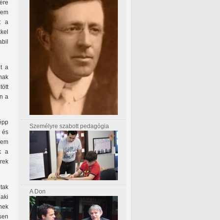
jére
 sem
t a
kel
bil
t a
nnak
ött
en a
 épp
Személyre szabott pedagógia
ó és
nem
k a
rek
ltak
A Don
 aki
inek
sen