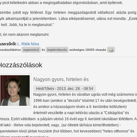
y picit kételkedni abban a megingathatatlan elgondolásban, amit építenek.
zembe jutott egy történet. Egy hirtelen meggazdagodott vállalkozó alázta porig
yik alkalmazottját a jelenlétemben. Látva elképedésemet, utána ezt mondta: „Eze
y kell. Jobb, ha te is megtanulod.”
t, én nem akarom megtanulni.
szerzőről:
L. Ritók Nóra
hozzászóláshoz
regisztráció
és
bejelentkezés
szükséges
18450 olvasás
Hozzászólások
Nagyon gyors, hirtelen és
HédiTőkés
- 2013. dec. 28. - 08:54
Nagyon gyors, hirtelen és váratlan ugrás volt még számomra is
1996-ban (amikor a "dezsős" kísérlet 17 év után bevégeztetett;
és amikor a házasságom révén a II. kerületbe költöztem)
értelmét veszítette a napi kétórás utazás a "Csikágóba" és
vissza. Ezért váltottam: a pályám utolsó 16 évét egy II. kerületi iskolában töltöttem. A
ott lakó - illetve oda bejelentett, vagy...(az ötletek tárháza kimeríthetetlen) -
gyerekeken kívül jártak hozzánk (hol többen, hol kevesebben) "hetes otthonos" és