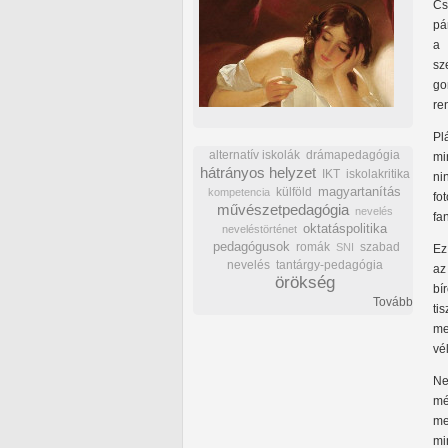
Cs
pá
a 
sz
go
re
Pl
alternatív iskolák
drámapedagógia
mi
hátrányos helyzet
IKT
iskolakritika
ni
külföld
magyartanítás
kompetencia
fo
művészetpedagógia
nevelés
fa
oktatáspolitika
neveléstörténet
pedagógusok
romák
szabad
SNI
Ez
nevelés
tantárgy-pedagógia
az
örökség
bí
Tovább
ti
me
vé
Ne
mé
me
mi