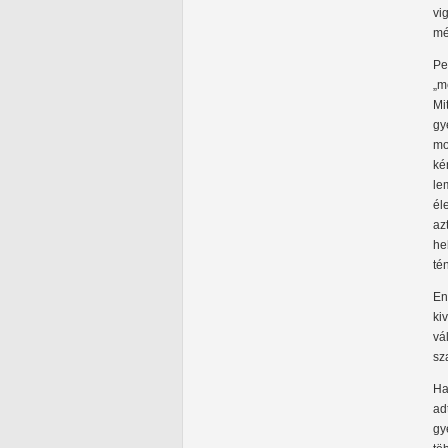
vi
mé
Pe
„m
Mi
gy
mo
ké
le
él
az
he
té
En
ki
vá
sz
Ha
ad
gy