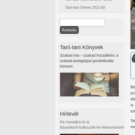
Taní-tani Online 2011-től
Keresés
Keresés űrlap
Taní-tani Könyvek
Szabad írás – szabad hozzáférés: a
szabad pedagógiai gondolkodás
könyvei.
Bi
po
lé
is
sz
Hírlevél
Te
Ne maradjon le új
me
írásainkról! Iratkozzék fel Hírlevelünkre!