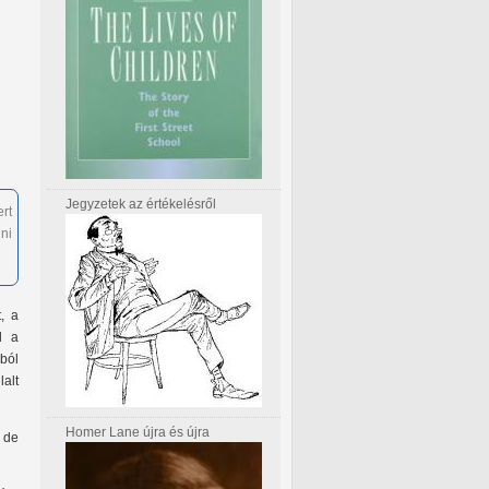
Jegyzetek az értékelésről
rt
ni
, a
l a
lból
lalt
Homer Lane újra és újra
 de