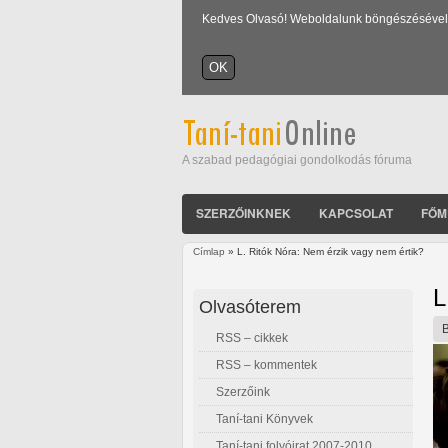
Kedves Olvasó! Weboldalunk böngészésével Ön
A szabad pedagógiai gondolkodás fóruma
SZERZŐINKNEK
KAPCSOLAT
FŐM
Címlap
» L. Ritók Nóra: Nem érzik vagy nem értik?
Jelenlegi hely
L
Olvasóterem
RSS – cikkek
RSS – kommentek
Szerzőink
Taní-tani Könyvek
Taní-tani folyóirat 2007-2010