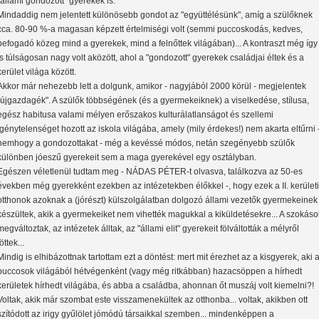
"állami gondozott" gyerekek is.
Mindaddig nem jelentett különösebb gondot az "együttélésünk", amíg a szülőknek
cca. 80-90 %-a magasan képzett értelmiségi volt (semmi puccoskodás, kedves,
befogadó közeg mind a gyerekek, mind a felnőttek világában)... A kontraszt még így
is túlságosan nagy volt aközött, ahol a "gondozott" gyerekek családjai éltek és a
kerület világa között.
Akkor már nehezebb lett a dolgunk, amikor - nagyjából 2000 körül - megjelentek
"újgazdagék". A szülők többségének (és a gyermekeiknek) a viselkedése, stílusa,
egész habitusa valami mélyen erőszakos kulturálatlanságot és szellemi
igénytelenséget hozott az iskola világába, amely (mily érdekes!) nem akarta eltűrni 
nemhogy a gondozottakat - még a kevéssé módos, netán szegényebb szülők
különben jóeszű gyerekeit sem a maga gyerekével egy osztályban.
Egészen véletlenül tudtam meg - NÁDAS PÉTER-t olvasva, találkozva az 50-es
években még gyerekként ezekben az intézetekben élőkkel -, hogy ezek a II. kerületi
otthonok azoknak a (jórészt) külszolgálatban dolgozó állami vezetők gyermekeinek
készültek, akik a gyermekeiket nem vihették magukkal a kiküldetésekre... A szokáso
megváltoztak, az intézetek álltak, az "állami elit" gyerekeit fölváltották a mélyről
jöttek...
Mindig is elhibázottnak tartottam ezt a döntést: mert mit érezhet az a kisgyerek, aki 
puccosok világából hétvégenként (vagy még ritkábban) hazacsöppen a hírhedt
kerületek hírhedt világába, és abba a családba, ahonnan őt muszáj volt kiemelni?!
Voltak, akik már szombat este visszamenekültek az otthonba... voltak, akikben ott
szítódott az irigy gyűlölet jómódú társaikkal szemben... mindenképpen a