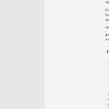
eg
Es
eg
íg
Há
A 
A 