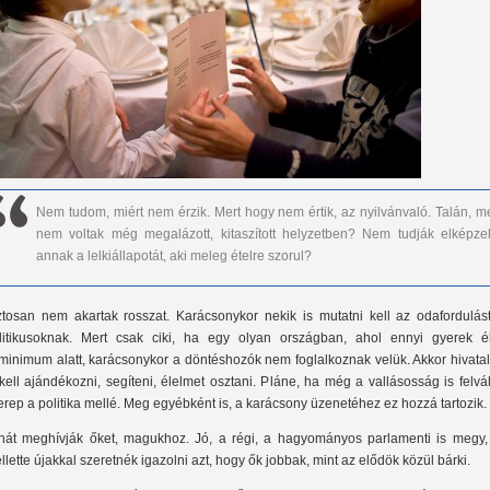
Nem tudom, miért nem érzik. Mert hogy nem értik, az nyilvánvaló. Talán, me
nem voltak még megalázott, kitaszított helyzetben? Nem tudják elképzel
annak a lelkiállapotát, aki meleg ételre szorul?
ztosan nem akartak rosszat. Karácsonykor nekik is mutatni kell az odafordulást
litikusoknak. Mert csak ciki, ha egy olyan országban, ahol ennyi gyerek é
tminimum alatt, karácsonykor a döntéshozók nem foglalkoznak velük. Akkor hivata
 kell ajándékozni, segíteni, élelmet osztani. Pláne, ha még a vallásosság is felvál
erep a politika mellé. Meg egyébként is, a karácsony üzenetéhez ez hozzá tartozik.
hát meghívják őket, magukhoz. Jó, a régi, a hagyományos parlamenti is megy,
llette újakkal szeretnék igazolni azt, hogy ők jobbak, mint az elődök közül bárki.