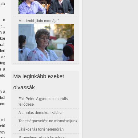
akik
z a
Mindenki „Jula mamája”
et…
gy a
kor
al,
ert
 az
 Meg
e a
Ma leginkább ezeket
elő
olvassák
gy a
ből
Fóti Péter: A gyerekek morális
 nem
fejlődése
A tanulás demokratizálása
l mi
Tehetségnevelés: ne mismásoljunk!
zetű
Játékosítás történelemórán
ogy
Személyes adatok kezelése