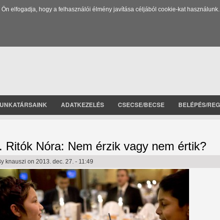
 elfogadja, hogy a felhasználói élmény javítása céljából cookie-kat használunk.
UNKATÁRSAINK
ADATKEZELÉS
CSECSE/BECSE
BELÉPÉS/REG
. Ritók Nóra: Nem érzik vagy nem értik?
By
knauszi
on 2013. dec. 27. - 11:49