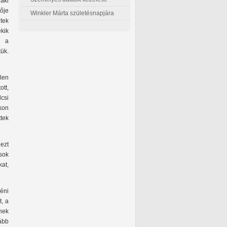
 aki
ője
Winkler Márta születésnapjára
ltek
ekik
a a
ük.
len
tt,
csi
kon
ttek
ezt
 sok
at,
éni
, a
nek
lább