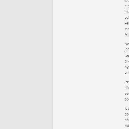
tö
el
mi
vo
ke
ta
Mi
Ne
jó
ro
di
ny
vo
Pe
né
se
öt
Ig
dö
dö
ki