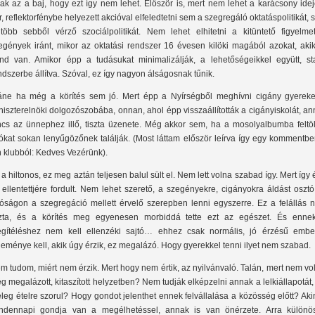
ak az a baj, hogy ezt így nem lehet. Először is, mert nem lehet a karácsony ide
r, reflektorfénybe helyezett akcióval elfeledtetni sem a szegregáló oktatáspolitikát,
több sebből vérző szociálpolitikát. Nem lehet elhitetni a kitüntető figyelme
egények iránt, mikor az oktatási rendszer 16 évesen kilöki magából azokat, akik
nd van. Amikor épp a tudásukat minimalizálják, a lehetőségeikkel együtt, sta
ndszerbe állítva. Szóval, ez így nagyon álságosnak tűnik.
áne ha még a körítés sem jó. Mert épp a Nyírségből meghívni cigány gyereke
niszterelnöki dolgozószobába, onnan, ahol épp visszaállították a cigányiskolát, a
ncs az ünnephez illő, tiszta üzenete. Még akkor sem, ha a mosolyalbumba feltölt
tókat sokan lenyűgözőnek találják. (Most láttam először leírva így egy kommentb
n klubból: Kedves Vezérünk).
 a hiltonos, ez meg aztán teljesen balul sült el. Nem lett volna szabad így. Mert így
 ellentettjére fordult. Nem lehet szerető, a szegényekre, cigányokra áldást oszt
róságon a szegregáció mellett érvelő szerepben lenni egyszerre. Ez a felállás 
szta, és a körítés meg egyenesen morbiddá tette ezt az egészet. És enne
gítéléshez nem kell ellenzéki sajtó… ehhez csak normális, jó érzésű embe
leménye kell, akik úgy érzik, ez megalázó. Hogy gyerekkel tenni ilyet nem szabad.
m tudom, miért nem érzik. Mert hogy nem értik, az nyilvánvaló. Talán, mert nem vo
g megalázott, kitaszított helyzetben? Nem tudják elképzelni annak a lelkiállapotát,
leg ételre szorul? Hogy gondot jelenthet ennek felvállalása a közösség előtt? Ak
ndennapi gondja van a megélhetéssel, annak is van önérzete. Arra különö