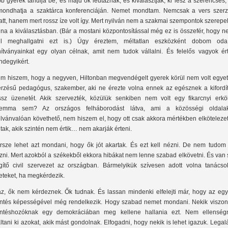
bb gyerek tanulja be, és majd ők leutaznak, és kiválasztják, ki lesz a szerencsés,
mondhatja a szaktárca konferenciáján. Nemet mondtam. Nemcsak a vers szerz
att, hanem mert rossz íze volt így. Mert nyilván nem a szakmai szempontok szerepe
lna a kiválasztásban. (Bár a mostani központosítással még ez is összefér, hogy n
ll meghallgatni ezt is.) Úgy éreztem, méltatlan eszközként dobom od
nítványainkat egy olyan célnak, amit nem tudok vállalni. És felelős vagyok ért
ndegyikért.
m hiszem, hogy a negyven, Hiltonban megvendégelt gyerek körül nem volt egyet
érzésű pedagógus, szakember, aki ne érezte volna ennek az egésznek a kifordíto
ssz üzenetét. Akik szervezték, közülük senkiben nem volt egy fikarcnyi erköl
lemma sem? Az országos felháborodást látva, ami a közösségi oldala
ilvánvalóan követhető, nem hiszem el, hogy ott csak akkora mértékben elköteleze
ltak, akik szintén nem értik… nem akarják érteni.
rsze lehet azt mondani, hogy ők jót akartak. És ezt kell nézni. De nem tudom 
zni. Mert azokból a székekből ekkora hibákat nem lenne szabad elkövetni. És van
gítő civil szervezet az országban. Bármelyikük szívesen adott volna tanácsok
leteket, ha megkérdezik.
az, ők nem kérdeznek. Ők tudnak. És lassan mindenki elfelejti már, hogy az egy
ntés képességével még rendelkezik. Hogy szabad nemet mondani. Nekik viszont
ntéshozóknak egy demokráciában meg kellene hallania ezt. Nem ellenség
áltani ki azokat, akik mást gondolnak. Elfogadni, hogy nekik is lehet igazuk. Lega