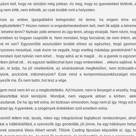
gyázni kell, hogy ne sérüljön még jobban. Az meg, hogy ez gyerekekkel történik, 
g nem értik, nem érthetik, az csak tovább ront a helyzeten.
rsze az ember, igazgatóként belegondol: mi lenne, ha engem érne e
egtiszteltetés”? Hiszen nekem is engedelmeskednem kell, mert ők adják a bérem
t lehetne tenni? Nyilván jobb elmenni és úgy tenni, ahogy elvárják. Nem nézni, ho
erekben ez hogyan csapódik le. Nem mondani, hogy bocsánat, de nem értem, ak
st mi van? Egyszerűbb asszisztálni tovább ehhez az egészhez, forgó gyomorr
nyszeres mosollyal, csak észre ne vegyék, hogy esetleg másképp gondolnánk? M
mondani ilyet nyilván nem lehet… hogy adná az ki magát… és a gyerek is egyszer
etben járhat ott… és egyszer találkozhat ilyen nagy emberekkel… ekkora sajtóval.
tán, ki tudja, ha jól viselkedünk, az elvárásoknak megfelelően, nem biztosabb-
lyünk, pozíciónk, intézményünk? Ezek mind a kompromisszumkészséget növ
nyezők ma. És nem tudni, hol lesz a vége.
gem most nem ért ez a megtiszteltetés. Azt hiszem, nem is fenyeget a veszély, ho
választottak közé kerüljünk. Mondjuk, nem vagyunk abban a körben, akik
lasztanak. De ha így lett volna, én biztosan elmondom, hogy nem jó így. Hogy ezt
abad így. A gyerekek, a szegények érdekében szót emeltem volna.
sonlót tettem már, tavaly, mikor egy integrációval foglalkozó rendezvényen, aho
tuk a háttérkiállítást, a szervezők úgy gondolták, jól jönne, ha egy hátrányos hely
erek szavalná Wass Albert versét. Tőlünk. Casting típusúan képzelték el, úgy, h