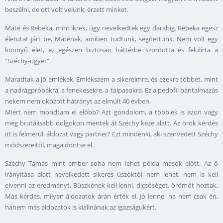
beszélni, de ott volt velünk, érzett minket.
Máté és Rebeka, mint ikrek, úgy nevelkedtek egy darabig. Rebeka egész
életutat járt be, Máténak, amiben tudtunk, segítettünk. Nem volt egy
könnyű élet, ez egészen biztosan háttérbe szorította és felülírta a
"Széchy-ügyet".
Maradtak a jó emlékek. Emlékszem a sikereimre, és ezekre többet, mint
a nadrágpróbákra, a fenekesekre, a talpasokra. Ez a pedofil bántalmazás
nekem nem okozott hátrányt az elmúlt 40 évben.
Miért nem mondtam el előbb? Azt gondolom, a többiek is azon vagy
még brutálisabb dolgokon mentek át Széchy keze alatt. Az örök kérdés
itt is felmerül: áldozat vagy partner? Ezt mindenki, aki szenvedett Széchy
módszereitől, maga döntse el.
Széchy Tamás mint ember soha nem lehet példa mások előtt. Az ő
irányítása alatt nevelkedett sikeres úszóktól nem lehet, nem is kell
elvenni az eredményt. Büszkének kell lenni, dicsőséget, örömöt hoztak.
Más kérdés, milyen áldozatok árán érték el. Jó lenne, ha nem csak én,
hanem más áldozatok is kiállnának az igazságukért.