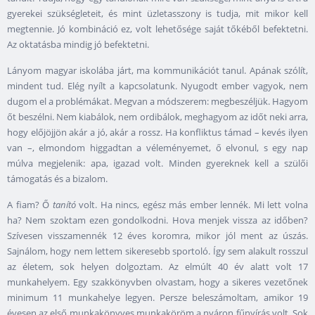
gyerekei szükségleteit, és mint üzletasszony is tudja, mit mikor kell
megtennie. Jó kombináció ez, volt lehetősége saját tőkéből befektetni.
Az oktatásba mindig jó befektetni.
Lányom magyar iskolába járt, ma kommunikációt tanul. Apának szólít,
mindent tud. Elég nyílt a kapcsolatunk. Nyugodt ember vagyok, nem
dugom el a problémákat. Megvan a módszerem: megbeszéljük. Hagyom
őt beszélni. Nem kiabálok, nem ordibálok, meghagyom az időt neki arra,
hogy előjöjjön akár a jó, akár a rossz. Ha konfliktus támad – kevés ilyen
van –, elmondom higgadtan a véleményemet, ő elvonul, s egy nap
múlva megjelenik: apa, igazad volt. Minden gyereknek kell a szülői
támogatás és a bizalom.
A fiam? Ő
tanító
volt. Ha nincs, egész más ember lennék. Mi lett volna
ha? Nem szoktam ezen gondolkodni. Hova menjek vissza az időben?
Szívesen visszamennék 12 éves koromra, mikor jól ment az úszás.
Sajnálom, hogy nem lettem sikeresebb sportoló. Így sem alakult rosszul
az életem, sok helyen dolgoztam. Az elmúlt 40 év alatt volt 17
munkahelyem. Egy szakkönyvben olvastam, hogy a sikeres vezetőnek
minimum 11 munkahelye legyen. Persze beleszámoltam, amikor 19
évesen az első munkakönyves munkaköröm a nyáron fűnyírás volt. Sok