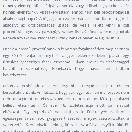
reménytelenségből? – “cigány, sérült, vagy idősebb gyereket akár
holnap elvihetünk”. Visszakérdeztem: ahhoz nem kell örökbefogadási
alkalmassági papír? A főigazgató ezután már azt mondta: nem gördít
akadályt az örökbefogadás útjába, de végig kellett vinni a jogi
procedúrát jogásszal, igazságügyi szakértővel. 9 hónap után megkaptuk
Rebeka anyakönyvi kivonatát Füzesy Rebeka néven. Máig velünk él.
Ennek a hosszú procedúrának a folyamán fogalmazódott meg bennem
egy kérdés: vajon mennyit ér a gyermekkereskedelem piacán egy
újszülött egészséges fehér csecsemő? Olyan erővel és elszántsággal
harcolt a szakhatóság Rebekáért, hogy másra nem tudtam
következtetni.
Máténak próbáltuk a lehető legtöbbet megadni. Sok mindenen
keresztülmentünk. Ám látszott, hogy van egy határ, aminél tovább nem
tudunk segíteni. Kerekesszékben élt, nem volt önellátó, pelenkázni
kellett, etetni-itatni. Öt éve, 18. születésnapja előtt pár nappal
eltávozott. Egy szepszis két nap alatt elvitte. Érzékenyebb volt, mint
egészséges társai, sok gyógyszert szedett, melyek szétroncsolták a
szervezetét. Szeretnivaló, boldog fiú volt, szociálisan együttműködő.
Akart. Az iskolában a tanárok szerettek vele dolgozni. Ugyan nem tudott