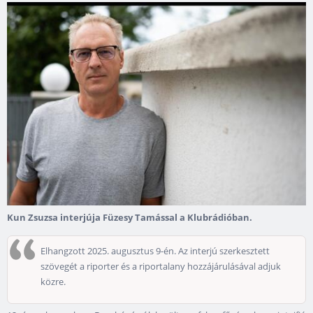
Kun Zsuzsa interjúja Füzesy Tamással a Klubrádióban.
Elhangzott 2025. augusztus 9-én. Az interjú szerkesztett
szövegét a riporter és a riportalany hozzájárulásával adjuk
közre.