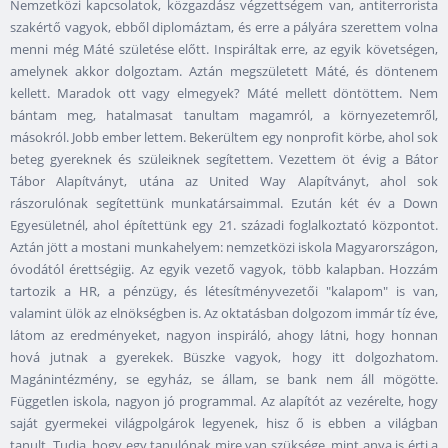
Nemzetközi kapcsolatok, közgazdász végzettségem van, antiterrorista
szakértő vagyok, ebből diplomáztam, és erre a pályára szerettem volna
menni még Máté születése előtt. Inspiráltak erre, az egyik követségen,
amelynek akkor dolgoztam. Aztán megszületett Máté, és döntenem
kellett. Maradok ott vagy elmegyek? Máté mellett döntöttem. Nem
bántam meg, hatalmasat tanultam magamról, a környezetemről,
másokról. Jobb ember lettem. Bekerültem egy nonprofit körbe, ahol sok
beteg gyereknek és szüleiknek segítettem. Vezettem öt évig a Bátor
Tábor Alapítványt, utána az United Way Alapítványt, ahol sok
rászorulónak segítettünk munkatársaimmal. Ezután két év a Down
Egyesületnél, ahol építettünk egy 21. századi foglalkoztató központot.
Aztán jött a mostani munkahelyem: nemzetközi iskola Magyarországon,
óvodától érettségiig. Az egyik vezető vagyok, több kalapban. Hozzám
tartozik a HR, a pénzügy, és létesítményvezetői "kalapom" is van,
valamint ülök az elnökségben is. Az oktatásban dolgozom immár tíz éve,
látom az eredményeket, nagyon inspiráló, ahogy látni, hogy honnan
hová jutnak a gyerekek. Büszke vagyok, hogy itt dolgozhatom.
Magánintézmény, se egyház, se állam, se bank nem áll mögötte.
Független iskola, nagyon jó programmal. Az alapítót az vezérelte, hogy
saját gyermekei világpolgárok legyenek, hisz ő is ebben a világban
tanult. Tudja, hogy egy tanulónak mire van szüksége, mint anya is érti a