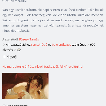
tudtunk maradni.
Van egy közeli barátom, aki napi szinten él az úszó életben. Tőle hallok
egy-két dolgot. Sok tehetség van, de előbb-utóbb külföldre mennek.
Sok edző dolgozik, de ha jönnek az eredmények, már rögtön jön egy
amerikai egyetem, nagy nemzetközi teamek, és a hazai úszóedzőknek
nincs kibontakozás.
A szerzőről:
Füzesy Tamás
A hozzászóláshoz
regisztráció
és
bejelentkezés
szükséges
999
olvasás
Hírlevél
Ne maradjon le új írásainkról! Iratkozzék fel Hírlevelünkre!
Olvasóterem