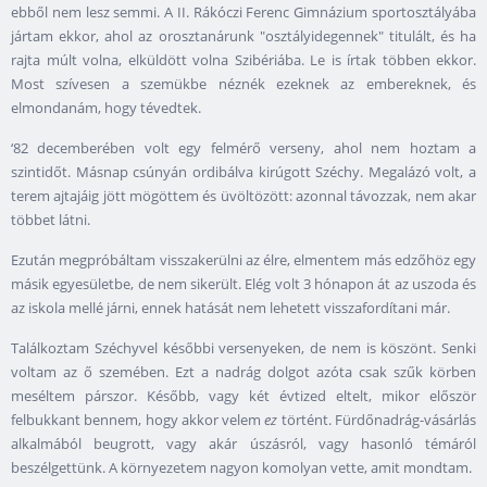
ebből nem lesz semmi. A II. Rákóczi Ferenc Gimnázium sportosztályába
jártam ekkor, ahol az orosztanárunk "osztályidegennek" titulált, és ha
rajta múlt volna, elküldött volna Szibériába. Le is írtak többen ekkor.
Most szívesen a szemükbe néznék ezeknek az embereknek, és
elmondanám, hogy tévedtek.
‘82 decemberében volt egy felmérő verseny, ahol nem hoztam a
szintidőt. Másnap csúnyán ordibálva kirúgott Széchy. Megalázó volt, a
terem ajtajáig jött mögöttem és üvöltözött: azonnal távozzak, nem akar
többet látni.
Ezután megpróbáltam visszakerülni az élre, elmentem más edzőhöz egy
másik egyesületbe, de nem sikerült. Elég volt 3 hónapon át az uszoda és
az iskola mellé járni, ennek hatását nem lehetett visszafordítani már.
Találkoztam Széchyvel későbbi versenyeken, de nem is köszönt. Senki
voltam az ő szemében. Ezt a nadrág dolgot azóta csak szűk körben
meséltem párszor. Később, vagy két évtized eltelt, mikor először
felbukkant bennem, hogy akkor velem
ez
történt. Fürdőnadrág-vásárlás
alkalmából beugrott, vagy akár úszásról, vagy hasonló témáról
beszélgettünk. A környezetem nagyon komolyan vette, amit mondtam.