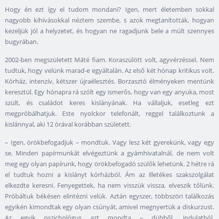
Hogy én ezt így el tudom mondani? Igen, mert életemben sokkal
nagyobb kihívásokkal néztem szembe, s azok megtanították, hogyan
kezeljük jól a helyzetet, és hogyan ne ragadjunk bele a múlt szennyes
bugyrában.
2002-ben megszületett Máté fiam. Koraszülött volt, agyvérzéssel. Nem
tudtuk, hogy velünk marad-e egyáltalán. Az első két hónap kritikus volt.
Kórház, intenzív, kétszer újraélesztés. Borzasztó élményeken mentünk
keresztül. Egy hónapra rá szólt egy ismerős, hogy van egy anyuka, most
szült, és családot keres kislányának. Ha vállaljuk, esetleg ezt
megpróbálhatjuk. Este nyolckor telefonált, reggel találkoztunk a
kislánnyal, aki 12 órával korábban született.
– Igen, örökbefogadjuk – mondtuk. Vagy lesz két gyerekünk, vagy egy
se. Minden papírmunkát elvégeztünk a gyámhivatalnál, de nem volt
meg egy olyan papírunk, hogy örökbefogadó szülők lehetünk. 2 hétre rá
el tudtuk hozni a kislányt kórházból. Ám az illetékes szakszolgálat
elkezdte keresni. Fenyegettek, ha nem visszük vissza, elveszik tőlünk.
Próbáltuk békésen elintézni velük. Aztán egyszer, többszöri találkozás
egyikén kimondtak egy olyan csúnyát, amivel megnyertük a diskurzust.
Az egyik pszichológus azt mondta – dühből, indulatból,