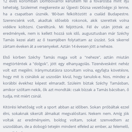
12 éves koromban Dombóvárról kerültem fel a fővárosba mint ifjú
tehetség. Szüleimet megkereste az Újpesti Dózsa vezetősége: jó lenne,
ha a csapatban úsznék. ‘80-ban felköltözött a család Budapestre.
Szerencsénk volt, akadtak idősebb rokonok, akik szerettek volna
vidékre költözni. Cseréltünk. Mi feljöttünk. Fél év után jöttek az
eredmények, nem is kellett hozzá sok idő, augusztusban már Széchy
Tamás kezei alatt az ő teamjében folytattam az úszást. Sok sikerrel
zártam éveken át a versenyeket. Aztán 14 évesen jött a neheze.
Első körben Széchy Tamás maga volt a "neheze", aztán miután
megtörténtek a "dolgok", jött egy elhanyagolás. Tizenévesként nehéz
volt ezt megélni. Iránymutatásra szorultam volna, egyfajta követésre,
hogy mit is csinálok az uszodán kívül, hogy tanulok-e. Nos, mindez a
korábbi évekhez képest elmaradt. Szüleim bíztak Széchy Tamásban,
amikor szóltam nekik, ők azt mondták: csak bízzak a Tamás bácsiban, ő
tudja, mit miért csinál.
Kitörési lehetőség volt a sport abban az időben. Sokan próbáltak ezzel
élni, sokaknak sikerült álmaikat megvalósítani. Nekem nem. Amíg jók
voltak az eredményeim, boldog voltam, sokat szenvedtem az
uszodában, de a dobogó tetején mindent elfeled az ember, az felemelő,