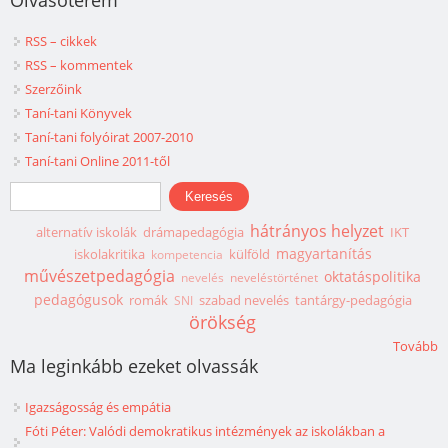
RSS – cikkek
RSS – kommentek
Szerzőink
Taní-tani Könyvek
Taní-tani folyóirat 2007-2010
Taní-tani Online 2011-től
Keresés űrlap
Keresés
hátrányos helyzet
alternatív iskolák
drámapedagógia
IKT
magyartanítás
iskolakritika
külföld
kompetencia
művészetpedagógia
oktatáspolitika
nevelés
neveléstörténet
pedagógusok
romák
szabad nevelés
tantárgy-pedagógia
SNI
örökség
Tovább
Ma leginkább ezeket olvassák
Igazságosság és empátia
Fóti Péter: Valódi demokratikus intézmények az iskolákban a