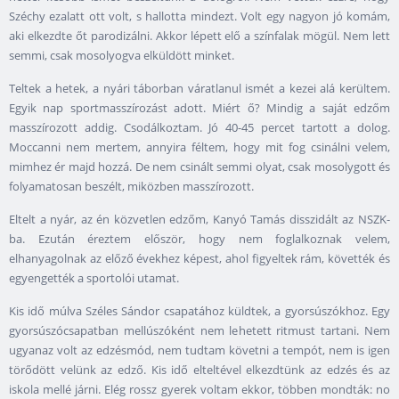
Széchy ezalatt ott volt, s hallotta mindezt. Volt egy nagyon jó komám,
aki elkezdte őt parodizálni. Akkor lépett elő a színfalak mögül. Nem lett
semmi, csak mosolyogva elküldött minket.
Teltek a hetek, a nyári táborban váratlanul ismét a kezei alá kerültem.
Egyik nap sportmasszírozást adott. Miért ő? Mindig a saját edzőm
masszírozott addig. Csodálkoztam. Jó 40-45 percet tartott a dolog.
Moccanni nem mertem, annyira féltem, hogy mit fog csinálni velem,
mimhez ér majd hozzá. De nem csinált semmi olyat, csak mosolygott és
folyamatosan beszélt, miközben masszírozott.
Eltelt a nyár, az én közvetlen edzőm, Kanyó Tamás disszidált az NSZK-
ba. Ezután éreztem először, hogy nem foglalkoznak velem,
elhanyagolnak az előző évekhez képest, ahol figyeltek rám, követték és
egyengették a sportolói utamat.
Kis idő múlva Széles Sándor csapatához küldtek, a gyorsúszókhoz. Egy
gyorsúszócsapatban mellúszóként nem lehetett ritmust tartani. Nem
ugyanaz volt az edzésmód, nem tudtam követni a tempót, nem is igen
törődött velünk az edző. Kis idő elteltével elkezdtünk az edzés és az
iskola mellé járni. Elég rossz gyerek voltam ekkor, többen mondták: no