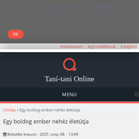
Kedves Olvasó! Weboldalunk böngészésével Ön elfogadja, hogy a
felhasználói élmény javítása céljából cookie-kat használunk.
Köszönjük!
Impresszum
Jogi nyilatkozat
A logóról
Taní-tani Online
MENU
Jelenlegi hely
Címlap
» Egy boldog ember nehéz életútja
Egy boldog ember nehéz életútja
Beküldte
knauszi
- 2025. szep. 08. - 13:49