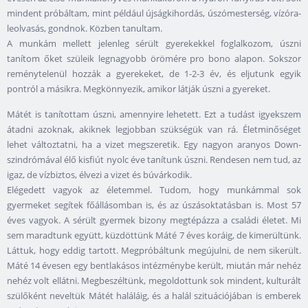
mindent próbáltam, mint például újságkihordás, úszómesterség, vízóra-
leolvasás, gondnok. Közben tanultam.
A munkám mellett jelenleg sérült gyerekekkel foglalkozom, úszni
tanítom őket szüleik legnagyobb örömére pro bono alapon. Sokszor
reménytelenül hozzák a gyerekeket, de 1-2-3 év, és eljutunk egyik
pontról a másikra. Megkönnyezik, amikor látják úszni a gyereket.
Mátét is tanítottam úszni, amennyire lehetett. Ezt a tudást igyekszem
átadni azoknak, akiknek legjobban szükségük van rá. Életminőséget
lehet változtatni, ha a vizet megszeretik. Egy nagyon aranyos Down-
szindrómával élő kisfiút nyolc éve tanítunk úszni. Rendesen nem tud, az
igaz, de vízbiztos, élvezi a vizet és búvárkodik.
Elégedett vagyok az életemmel. Tudom, hogy munkámmal sok
gyermeket segítek főállásomban is, és az úszásoktatásban is. Most 57
éves vagyok. A sérült gyermek bizony megtépázza a családi életet. Mi
sem maradtunk együtt, küzdöttünk Máté 7 éves koráig, de kimerültünk.
Láttuk, hogy eddig tartott. Megpróbáltunk megújulni, de nem sikerült.
Máté 14 évesen egy bentlakásos intézménybe került, miután már nehéz
nehéz volt ellátni. Megbeszéltünk, megoldottunk sok mindent, kulturált
szülőként neveltük Mátét haláláig, és a halál szituációjában is emberek