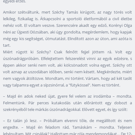
egyedi érzés.
Amikor szétváltunk, mert Széchy Tamás kirúgott, az nagy törés volt
lelkileg, fizikailag is. Átkapcsolni a sportoló életformából a civil életbe
nehéz volt. El voltam veszve. Szerencsére akadt egy edző, Korényi Olga
néni az Újpesti Dózsában, aki úgy gondolta, megérdemlem, hogy kapjak
még egy kis segítséget, útmutatást. Elindított azon az úton, ami azóta is
tart.
Miért rúgott ki Széchy? Csak felnőtt fejjel jöttem rá. Volt egy
úszónadrágpróbám. Elfelejtettem felszerelést vinni az egyik edzésre, s
éppen akkor senki nem volt, aki kölcsönadott volna egyet. Széchy ott
volt aznap az uszodában időben, senki nem késett. Megkérdezte, miért
nem vagyok átöltözve. Mondtam, mi történt. Vártam, hogy ad két taslit
vagy talpamra egyet a sípzsinórral, a "fütykössel". Nem ez történt.
– Majd én adok neked újat, gyere fel velem az irodámba – mondta.
Felmentünk. Pár perces kutakodás után előrántott egy dobozt a
szekrényéből tele márkás úszónadrágokkal. Elővett egyet, és így szólt:
– Ez talán jó lesz. – Próbáltam elvenni tőle, de megállított és nem
engedte. – Majd én feladom rád, Tamáskám – mondta. Teljesen
lebénultam. Mit csináljak? Hallottam már róla mendemondákat… De 12-