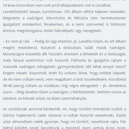
14 éves koromban nem volt arról elképzelésem, mit is csinálhat.
Levetkőztetett lassan, komótosan. Ott álltam előtte teljesen meztelen.
Megnézte a nadrágot, kibontotta és felhúzta rám, természetesen
igazgatott mindenhol, fenekemen, és a nemi szervemet is többször
érintve, megsimogatva. Aztán hátralépett, úgy nézegetett.
– Ez nem jó rád. – Pedig én úgy éreztem, jó. Levette rólam, és ott álltam
megint meztelenül. Kutatott a dobozban, talált másik nadrágot.
Mosolyogva közelebb állt hozzám, éreztem a leheletét és a testszagát,
mely fanyar acetonhoz volt hasonló. Felhúzta és igazgatta rajtam a
masodik nadrágot, nézegetett, gyönyörködött. Mit lehet annyit nézni?
Engem nézett. Kisportolt, érett fiú voltam, lehet, hogy többet képzelt,
de én nem voltam vevő, nem reagaltam a testi közeledésére. Körülbelül
30-40 percig voltam az irodában, míg végre elengedett – Jó, elmehetsz
úszni. – Még levette rólam a nadrágot, s felöltöztetett. Siettem vissza az
edzésre, ne késsek sokat, ne érjen szemrehányás.
Az úszótársak azonnal kérdezték, mi, hogy történt (mindenki tudott a
Széchy hajlamairól, talán részesei is voltak hasonló eseteknek). Edzés
után elmondtam nekik gyorsan, hogy mi történt, nevettünk rajta. Pár
héttel később ismét beszéltünk a dologról. Nem vettük észre, hogy