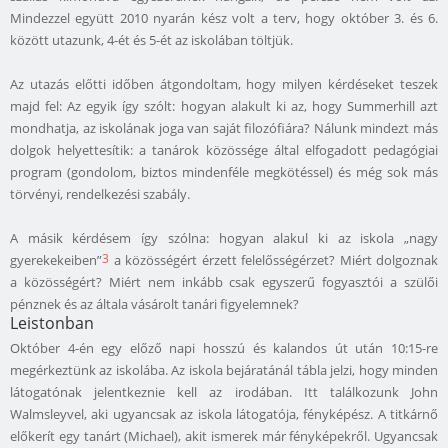
Mindezzel együtt 2010 nyarán kész volt a terv, hogy október 3. és 6.
között utazunk, 4-ét és 5-ét az iskolában töltjük.
Az utazás előtti időben átgondoltam, hogy milyen kérdéseket teszek
majd fel: Az egyik így szólt: hogyan alakult ki az, hogy Summerhill azt
mondhatja, az iskolának joga van saját filozófiára? Nálunk mindezt más
dolgok helyettesítik: a tanárok közössége által elfogadott pedagógiai
program (gondolom, biztos mindenféle megkötéssel) és még sok más
törvényi, rendelkezési szabály.
A másik kérdésem így szólna: hogyan alakul ki az iskola „nagy
3
gyerekekeiben”
a közösségért érzett felelősségérzet? Miért dolgoznak
a közösségért? Miért nem inkább csak egyszerű fogyasztói a szülői
pénznek és az általa vásárolt tanári figyelemnek?
Leistonban
Október 4-én egy előző napi hosszú és kalandos út után 10:15-re
megérkeztünk az iskolába. Az iskola bejáratánál tábla jelzi, hogy minden
látogatónak jelentkeznie kell az irodában. Itt találkozunk John
Walmsleyvel, aki ugyancsak az iskola látogatója, fényképész. A titkárnő
előkerít egy tanárt (Michael), akit ismerek már fényképekről. Ugyancsak