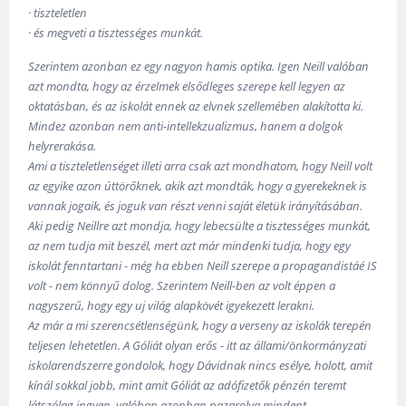
· tiszteletlen
· és megveti a tisztességes munkát.
Szerintem azonban ez egy nagyon hamis optika. Igen Neill valóban
azt mondta, hogy az érzelmek elsődleges szerepe kell legyen az
oktatásban, és az iskolát ennek az elvnek szellemében alakította ki.
Mindez azonban nem anti-intellekzualizmus, hanem a dolgok
helyrerakása.
Ami a tiszteletlenséget illeti arra csak azt mondhatom, hogy Neill volt
az egyike azon úttörőknek, akik azt mondták, hogy a gyerekeknek is
vannak jogaik, és joguk van részt venni saját életük irányításában.
Aki pedig Neillre azt mondja, hogy lebecsülte a tisztességes munkát,
az nem tudja mit beszél, mert azt már mindenki tudja, hogy egy
iskolát fenntartani - még ha ebben Neill szerepe a propagandistáé IS
volt - nem könnyű dolog. Szerintem Neill-ben az volt éppen a
nagyszerű, hogy egy uj világ alapkövét igyekezett lerakni.
Az már a mi szerencsétlenségünk, hogy a verseny az iskolák terepén
teljesen lehetetlen. A Góliát olyan erős - itt az állami/önkormányzati
iskolarendszerre gondolok, hogy Dávidnak nincs esélye, holott, amit
kínál sokkal jobb, mint amit Góliát az adófizetők pénzén teremt
látszólag ingyen, valóban azonban pazarolva mindent.