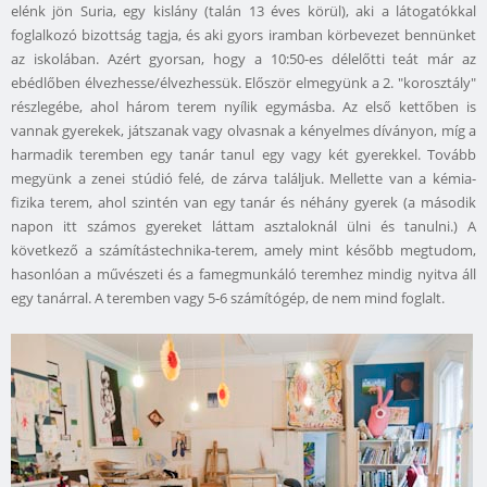
elénk jön Suria, egy kislány (talán 13 éves körül), aki a látogatókkal
foglalkozó bizottság tagja, és aki gyors iramban körbevezet bennünket
az iskolában. Azért gyorsan, hogy a 10:50-es délelőtti teát már az
ebédlőben élvezhesse/élvezhessük. Először elmegyünk a 2. "korosztály"
részlegébe, ahol három terem nyílik egymásba. Az első kettőben is
vannak gyerekek, játszanak vagy olvasnak a kényelmes díványon, míg a
harmadik teremben egy tanár tanul egy vagy két gyerekkel. Tovább
megyünk a zenei stúdió felé, de zárva találjuk. Mellette van a kémia-
fizika terem, ahol szintén van egy tanár és néhány gyerek (a második
napon itt számos gyereket láttam asztaloknál ülni és tanulni.) A
következő a számítástechnika-terem, amely mint később megtudom,
hasonlóan a művészeti és a famegmunkáló teremhez mindig nyitva áll
egy tanárral. A teremben vagy 5-6 számítógép, de nem mind foglalt.