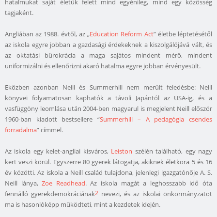
hatalmukat saját életük felett mind egyénileg, mind egy közösség
tagjaként.
Angliában az 1988. évtől, az „
Education Reform Act
” életbe léptetésétől
az iskola egyre jobban a gazdasági érdekeknek a kiszolgálójává vált, és
az oktatási bürokrácia a maga sajátos mindent mérő, mindent
uniformizálni és ellenőrizni akaró hatalma egyre jobban érvényesült.
Eközben azonban Neill és Summerhill nem merült feledésbe: Neill
könyvei folyamatosan kaphatók a távoli Japántól az USA-ig, és a
vasfüggöny leomlása után 2004-ben magyarul is megjelent Neill először
1960-ban kiadott bestsellere “
Summerhill – A pedagógia csendes
forradalma
” címmel.
Az iskola egy kelet-angliai kisváros,
Leiston
szélén található, egy nagy
kert veszi körül. Egyszerre 80 gyerek látogatja, akiknek életkora 5 és 16
év közötti. Az iskola a Neill család tulajdona, jelenlegi igazgatónője A. S.
Neill lánya,
Zoe Readhead
. Az iskola magát a leghosszabb idő óta
2
fennálló gyerekdemokráciának
nevezi, és az iskolai önkormányzatot
ma is hasonlóképp működteti, mint a kezdetek idején.