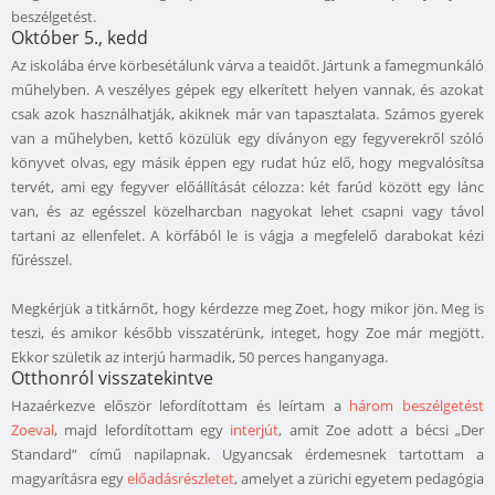
beszélgetést.
Október 5., kedd
Az iskolába érve körbesétálunk várva a teaidőt. Jártunk a famegmunkáló
műhelyben. A veszélyes gépek egy elkerített helyen vannak, és azokat
csak azok használhatják, akiknek már van tapasztalata. Számos gyerek
van a műhelyben, kettő közülük egy díványon egy fegyverekről szóló
könyvet olvas, egy másik éppen egy rudat húz elő, hogy megvalósítsa
tervét, ami egy fegyver előállítását célozza: két farúd között egy lánc
van, és az egésszel közelharcban nagyokat lehet csapni vagy távol
tartani az ellenfelet. A körfából le is vágja a megfelelő darabokat kézi
fűrésszel.
Megkérjük a titkárnőt, hogy kérdezze meg Zoet, hogy mikor jön. Meg is
teszi, és amikor később visszatérünk, integet, hogy Zoe már megjött.
Ekkor születik az interjú harmadik, 50 perces hanganyaga.
Otthonról visszatekintve
Hazaérkezve először lefordítottam és leírtam a
három beszélgetést
Zoeval
, majd lefordítottam egy
interjút
, amit Zoe adott a bécsi „Der
Standard” című napilapnak. Ugyancsak érdemesnek tartottam a
magyarításra egy
előadásrészletet
, amelyet a zürichi egyetem pedagógia