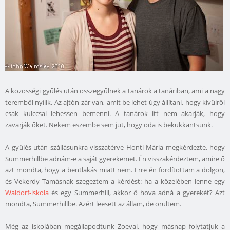
A közösségi gyűlés után összegyűlnek a tanárok a tanáriban, ami a nagy
teremből nyílik. Az ajtón zár van, amit be lehet úgy állítani, hogy kívülről
csak kulccsal lehessen bemenni. A tanárok itt nem akarják, hogy
zavarják őket. Nekem eszembe sem jut, hogy oda is bekukkantsunk.
A gyűlés után szállásunkra visszatérve Honti Mária megkérdezte, hogy
Summerhillbe adnám-e a saját gyerekemet. Én visszakérdeztem, amire ő
azt mondta, hogy a bentlakás miatt nem. Erre én fordítottam a dolgon,
és Vekerdy Tamásnak szegeztem a kérdést: ha a közelében lenne egy
Waldorf-iskola
és egy Summerhill, akkor ő hova adná a gyerekét? Azt
mondta, Summerhillbe. Azért leesett az állam, de örültem.
Még az iskolában megállapodtunk Zoeval, hogy másnap folytatjuk a