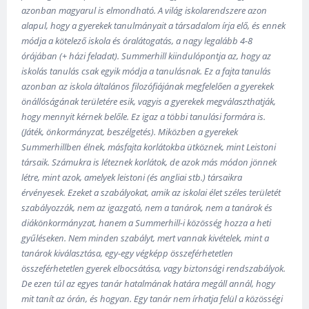
azonban magyarul is elmondható. A világ iskolarendszere azon
alapul, hogy a gyerekek tanulmányait a társadalom írja elő, és ennek
módja a kötelező iskola és óralátogatás, a nagy legalább 4-8
órájában (+ házi feladat). Summerhill kiindulópontja az, hogy az
iskolás tanulás csak egyik módja a tanulásnak. Ez a fajta tanulás
azonban az iskola általános filozófiájának megfelelően a gyerekek
önállóságának területére esik, vagyis a gyerekek megválaszthatják,
hogy mennyit kérnek belőle. Ez igaz a többi tanulási formára is.
(Játék, önkormányzat, beszélgetés). Miközben a gyerekek
Summerhillben élnek, másfajta korlátokba ütköznek, mint Leistoni
társaik. Számukra is léteznek korlátok, de azok más módon jönnek
létre, mint azok, amelyek leistoni (és angliai stb.) társaikra
érvényesek. Ezeket a szabályokat, amik az iskolai élet széles területét
szabályozzák, nem az igazgató, nem a tanárok, nem a tanárok és
diákönkormányzat, hanem a Summerhill-i közösség hozza a heti
gyűléseken. Nem minden szabályt, mert vannak kivételek, mint a
tanárok kiválasztása, egy-egy végképp összeférhetetlen
összeférhetetlen gyerek elbocsátása, vagy biztonsági rendszabályok.
De ezen túl az egyes tanár hatalmának határa megáll annál, hogy
mit tanít az órán, és hogyan. Egy tanár nem írhatja felül a közösségi