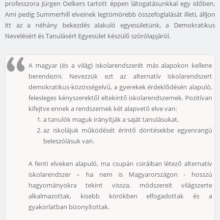
professzora Jürgen Oelkers tartott éppen látogatásunkkal egy időben.
Ami pedig Summerhill elveinek legtömörebb összefoglalását illeti, álljon
itt az a néhány bekezdés alakuló egyesületünk, a Demokratikus
Nevelésért és Tanulásért Egyesület készülő szórólapjáról.
A magyar (és a világ) iskolarendszerét más alapokon kellene
berendezni. Nevezzük ezt az alternatív iskolarendszert
demokratikus-közösségelvű, a gyerekek érdeklődésén alapuló,
felesleges kényszerektől eltekintő iskolarendszernek. Pozitívan
kifejtve ennek a rendszernek két alapvető elve van:
a tanulók maguk irányítják a saját tanulásukat,
az iskolájuk működését érintő döntésekbe egyenrangú
beleszólásuk van.
A fenti elveken alapuló, ma csupán csiráiban létező alternatív
iskolarendszer – ha nem is Magyarországon - hosszú
hagyományokra tekint vissza, módszereit világszerte
alkalmazottak, kisebb körökben elfogadottak és a
gyakorlatban bizonyítottak.