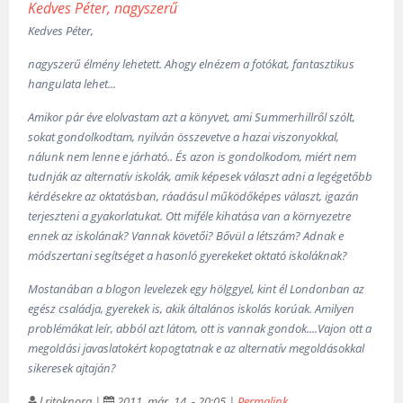
Kedves Péter, nagyszerű
Kedves Péter,
nagyszerű élmény lehetett. Ahogy elnézem a fotókat, fantasztikus
hangulata lehet...
Amikor pár éve elolvastam azt a könyvet, ami Summerhillről szólt,
sokat gondolkodtam, nyilván összevetve a hazai viszonyokkal,
nálunk nem lenne e járható.. És azon is gondolkodom, miért nem
tudnják az alternatív iskolák, amik képesek választ adni a legégetőbb
kérdésekre az oktatásban, ráadásul működőképes választ, igazán
terjeszteni a gyakorlatukat. Ott miféle kihatása van a környezetre
ennek az iskolának? Vannak követői? Bővül a létszám? Adnak e
módszertani segítséget a hasonló gyerekeket oktató iskoláknak?
Mostanában a blogon levelezek egy hölggyel, kint él Londonban az
egész családja, gyerekek is, akik általános iskolás korúak. Amilyen
problémákat leír, abból azt látom, ott is vannak gondok....Vajon ott a
megoldási javaslatokért kopogtatnak e az alternatív megoldásokkal
sikeresek ajtaján?
l.ritoknora
|
2011. már. 14. - 20:05
|
Permalink