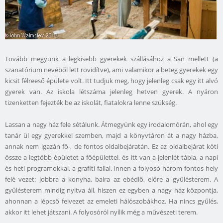
Tovább megyünk a legkisebb gyerekek szállásához a San mellett (a
szanatórium nevéből lett rövidítve), ami valamikor a beteg gyerekek egy
kicsit félreeső épülete volt. Itt tudjuk meg, hogy jelenleg csak egy itt alvó
gyerek van. Az iskola létszáma jelenleg hetven gyerek. A nyáron
tizenketten fejezték be az iskolát, fiatalokra lenne szükség.
Lassan a nagy ház fele sétálunk. Átmegyünk egy irodalomórán, ahol egy
tanár ül egy gyerekkel szemben, majd a könyvtáron át a nagy házba,
annak nem igazán fő-, de fontos oldalbejáratán. Ez az oldalbejárat köti
össze a legtöbb épületet a főépülettel, és itt van a jelenlét tábla, a napi
és heti programokkal, a grafiti fallal. Innen a folyosó három fontos hely
felé vezet: jobbra a konyha, balra az ebédlő, előre a gyűlésterem. A
gyűlésterem mindig nyitva áll, hiszen ez egyben a nagy ház központja,
ahonnan a lépcső felvezet az emeleti hálószobákhoz. Ha nincs gyűlés,
akkor itt lehet játszani. A folyosóról nyílik még a művészeti terem.