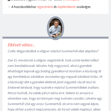
A hozzászóláshoz
regisztráció
és
bejelentkezés
szükséges
Elkésett válasz...
Csilla: Megpróbáltok a világon máshol Summerhill-eket alapítani?
Zoe: Ez mindenütt a világon megtörténik. Ezek szinte kivétel nélkül
nem bentlakásosak. Minden hely nagyszerű, ahol a gyerekek
lehetőséget kapnak egy boldog gyerekkorra! Azonban a közösség itt
egy bentlakásos iskolában összevetve egy nappali iskolával óriási. Itt
a közösségi élet a gyerekek életének jóval nagyobb részét teszi ki.
Emberek kérdezik, hogy tudnék-e máshol Summerhilleket indítani.
Persze tudnék, ha valaki pénzt adna erre. Nekem ez annyira a
véremben van, hogy ezt könnyen meg tudnám csinálni. Lehetne egy
Summerhill USA egy orosz Summerhill, de arra nem vagyok képes,
hogy ehhez a pénzt megszerezzem, de ha ezt valaki megteszi, akkor