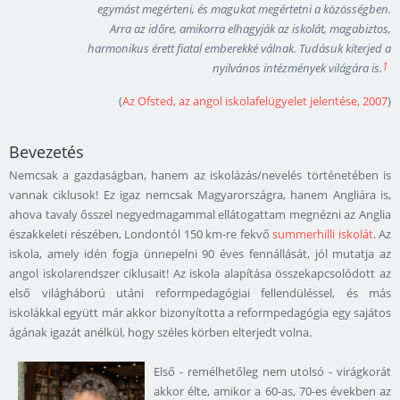
egymást megérteni, és magukat megértetni a közösségben.
Arra az időre, amikorra elhagyják az iskolát, magabiztos,
harmonikus érett fiatal emberekké válnak. Tudásuk kiterjed a
1
nyilvános intézmények világára is.
(
Az Ofsted, az angol iskolafelügyelet jelentése, 2007
)
Bevezetés
Nemcsak a gazdaságban, hanem az iskolázás/nevelés történetében is
vannak ciklusok! Ez igaz nemcsak Magyarországra, hanem Angliára is,
ahova tavaly ősszel negyedmagammal ellátogattam megnézni az Anglia
északkeleti részében, Londontól 150 km-re fekvő
summerhilli iskolát
. Az
iskola, amely idén fogja ünnepelni 90 éves fennállását, jól mutatja az
angol iskolarendszer ciklusait! Az iskola alapítása összekapcsolódott az
első világháború utáni reformpedagógiai fellendüléssel, és más
iskolákkal együtt már akkor bizonyította a reformpedagógia egy sajátos
ágának igazát anélkül, hogy széles körben elterjedt volna.
Első - remélhetőleg nem utolsó - virágkorát
akkor élte, amikor a 60-as, 70-es években az