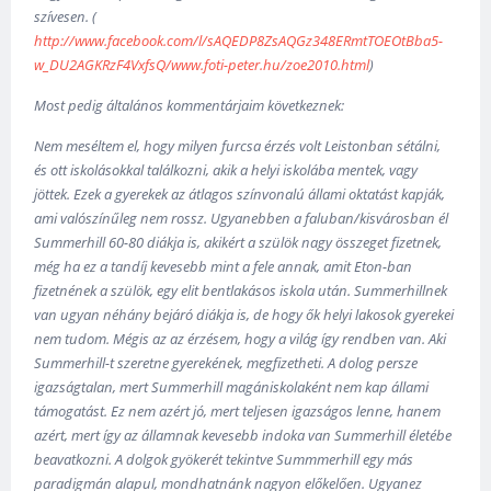
szívesen. (
http://www.facebook.com/l/sAQEDP8ZsAQGz348ERmtTOEOtBba5-
w_DU2AGKRzF4VxfsQ/www.foti-peter.hu/zoe2010.html
)
Most pedig általános kommentárjaim következnek:
Nem meséltem el, hogy milyen furcsa érzés volt Leistonban sétálni,
és ott iskolásokkal találkozni, akik a helyi iskolába mentek, vagy
jöttek. Ezek a gyerekek az átlagos színvonalú állami oktatást kapják,
ami valószínűleg nem rossz. Ugyanebben a faluban/kisvárosban él
Summerhill 60-80 diákja is, akikért a szülök nagy összeget fizetnek,
még ha ez a tandíj kevesebb mint a fele annak, amit Eton-ban
fizetnének a szülök, egy elit bentlakásos iskola után. Summerhillnek
van ugyan néhány bejáró diákja is, de hogy ők helyi lakosok gyerekei
nem tudom. Mégis az az érzésem, hogy a világ így rendben van. Aki
Summerhill-t szeretne gyerekének, megfizetheti. A dolog persze
igazságtalan, mert Summerhill magániskolaként nem kap állami
támogatást. Ez nem azért jó, mert teljesen igazságos lenne, hanem
azért, mert így az államnak kevesebb indoka van Summerhill életébe
beavatkozni. A dolgok gyökerét tekintve Summmerhill egy más
paradigmán alapul, mondhatnánk nagyon előkelően. Ugyanez