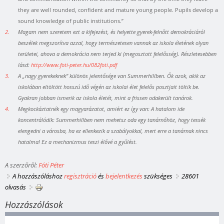
they are well rounded, confident and mature young people. Pupils develop a
sound knowledge of public institutions.”
2.
Magam nem szeretem ezt a kifejezést, és helyette gyerek-felnőtt demokráciáról
beszélek megszorítva azzal, hogy természetesen vannak az iskola életének olyan
területei, ahova a demokrácia nem terjed ki (megosztott felelősség). Részletesebben
lásd:
http://www.foti-peter.hu/082foti.pdf
3.
A „nagy gyerekeknek” különös jelentősége van Summerhillben. Ők azok, akik az
iskolában eltöltött hosszú idő végén az iskolai élet felelős posztjait töltik be.
Gyakran jobban ismerik az iskola életét, mint a frissen odakerült tanárok.
4.
Megkockáztatnék egy magyarázatot, amiért ez így van: A hatalom ide
koncentrálódik: Summerhillben nem mehetsz oda egy tanárnőhöz, hogy tessék
elengedni a városba, ha ez ellenkezik a szabályokkal, mert erre a tanárnak nincs
hatalma! Ez a mechanizmus teszi élővé a gyűlést.
A szerzőről:
Fóti Péter
A hozzászóláshoz
regisztráció
és
bejelentkezés
szükséges
28601
olvasás
Hozzászólások