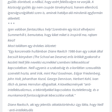
gyűlés döntéseit, a nélkül, hogy ezért felelősségre ne vonják. A
közösségi gyűlés így nem csupán törvényhozó, hanem ellenőrző,
igazságszolgáltató szerv is, aminek hatálya alá mindenki egyformán
alávetett.
* * *
Igen valóban fantasztikus hely! Szeretném egy kicsit elhelyezni
Summerhill-t, bemutatva, hogy kiket miket is inspirál ma, rajtam
kívül!
Most találtam egy érdekes idézetet:
"Egy konzervatív hullámban Diane Ravitch 1986-ban egy sokak által
becsült könyvben (The School we Deserve) erős kritikát gyakorolt a
kezdeti Neill féle nevelési eszmékkel szembeni lelkesedéssel
kapcsolatban. Neill ugyanis a szabadság és a korlátlan szexualitás
üzenetét hozta, amit írók, mint Paul Goodman, Edgar Friedenberg,
John Holt, Johanthan Kozol, George Dennison, Herbert Kohl, Ivan
Illich és James Herndon elfogadtak. A következmények "anti-
intellektualizmus, a tekintélyekkel kapcsolatos tiszteletlenség, és a
munkamorál fontosságának lebecsülése voltak."
Diane Ravitsch, aki egy jelentős oktatástörténész úgy látta, hogy Neill
· anti-intellektuális