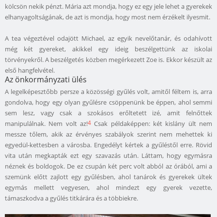
kölcsön nekik pénzt. Mária azt mondja, hogy ez egy jele lehet a gyerekek
elhanyagoltságának, de azt is mondja, hogy most nem érzékelt ilyesmit.
A tea végeztével odajött Michael, az egyik nevelőtanár, és odahívott
még két gyereket, akikkel egy ideig beszélgettünk az iskolai
törvényekről. A beszélgetés közben megérkezett Zoe is. Ekkor készült az
első hangfelvétel.
Az önkormányzati ülés
A legelképesztőbb persze a közösségi gyűlés volt, amitől féltem is, arra
gondolva, hogy egy olyan gyűlésre csöppenünk be éppen, ahol semmi
sem lesz, vagy csak a szokásos erőltetett izé, amit felnőttek
4
manipulálnak. Nem volt az!
Csak példaképpen: két kislány ült nem
messze tőlem, akik az érvényes szabályok szerint nem mehettek ki
egyedül-kettesben a városba. Engedélyt kértek a gyűléstől erre. Rövid
vita után megkapták ezt egy szavazás után. Láttam, hogy egymásra
néznek és boldogok. De ez csupán két perc volt abból az órából, ami a
szemünk előtt zajlott egy gyűlésben, ahol tanárok és gyerekek ültek
egymás mellett vegyesen, ahol mindezt egy gyerek vezette,
támaszkodva a gyűlés titkárára és a többiekre.