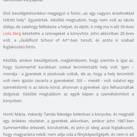
Első beszélgetésünkkor megjegyzi a fotós: „ez egy nagyon érzelmekkel
töltött hely”. Egyetértek. Később megtudom, hogy nem volt az iskola
diákja, de valahogy felfedezte a helyet, és eljött. A még ma is elő 93 éves
Leila Berg
készítette a szövegeket a könyvhöz. John akkoriban 20 éves
volt, a „Guildford School of Art”-ban tanult, és azóta is szabad
foglakozású fotós.
Később, amikor beszélgetünk, megkérdezem, hogy szerinte is igaz az,
hogy Summerhill korábban sokkal leromlottabb hely volt. Igen –
mondja - a gyerekek is piszkosak voltak, de az, hogy a hely leromlott
volt nem igazán zavarta a gyerekeket. Sőt – meséli - volt valahol egy
szemétdomb is az iskola körül, ahonnan a gyerekek újra felhasználtak
dolgokat. Később megtalálom az egyik képen a szemétdombot a
könyvben.
Honti Mária, Vekerdy Tamás felesége beleolvas a könyvbe, és megtalál
egy érdekes részletet: a gyerekek akkoriban, amikor John 1967-ben
Summerhillbe érkezett, körülvették, és John jó ideig azzal foglalkozott,
hogy magyarázta nekik: nem adja oda a fényképezőgépét, és nem is ad