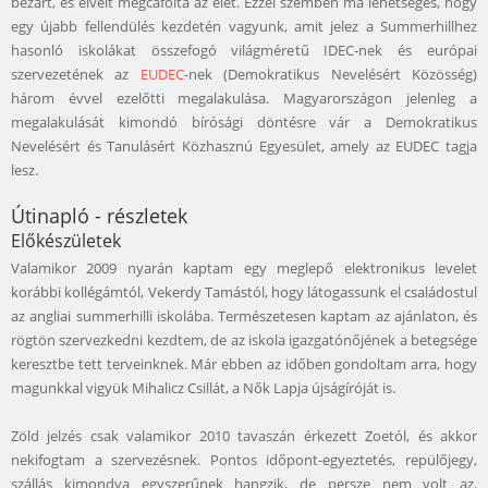
bezárt, és elveit megcáfolta az élet. Ezzel szemben ma lehetséges, hogy
egy újabb fellendülés kezdetén vagyunk, amit jelez a Summerhillhez
hasonló iskolákat összefogó világméretű IDEC-nek és európai
szervezetének az
EUDEC
-nek (Demokratikus Nevelésért Közösség)
három évvel ezelőtti megalakulása. Magyarországon jelenleg a
megalakulását kimondó bírósági döntésre vár a Demokratikus
Nevelésért és Tanulásért Közhasznú Egyesület, amely az EUDEC tagja
lesz.
Útinapló - részletek
Előkészületek
Valamikor 2009 nyarán kaptam egy meglepő elektronikus levelet
korábbi kollégámtól, Vekerdy Tamástól, hogy látogassunk el családostul
az angliai summerhilli iskolába. Természetesen kaptam az ajánlaton, és
rögtön szervezkedni kezdtem, de az iskola igazgatónőjének a betegsége
keresztbe tett terveinknek. Már ebben az időben gondoltam arra, hogy
magunkkal vigyük Mihalicz Csillát, a Nők Lapja újságíróját is.
Zöld jelzés csak valamikor 2010 tavaszán érkezett Zoetól, és akkor
nekifogtam a szervezésnek. Pontos időpont-egyeztetés, repülőjegy,
szállás kimondva egyszerűnek hangzik, de persze nem volt az.