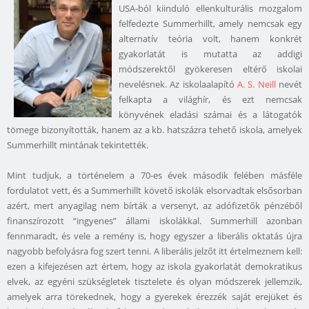
USA-ból kiinduló ellenkulturális mozgalom
felfedezte Summerhillt, amely nemcsak egy
alternatív teória volt, hanem konkrét
gyakorlatát is mutatta az addigi
módszerektől gyökeresen eltérő iskolai
nevelésnek. Az iskolaalapító
A. S. Neill
nevét
felkapta a világhír, és ezt nemcsak
könyvének eladási számai és a látogatók
tömege bizonyították, hanem az a kb. hatszázra tehető iskola, amelyek
Summerhillt mintának tekintették.
Mint tudjuk, a történelem a 70-es évek második felében másféle
fordulatot vett, és a Summerhillt követő iskolák elsorvadtak elsősorban
azért, mert anyagilag nem bírták a versenyt, az adófizetők pénzéből
finanszírozott “ingyenes” állami iskolákkal. Summerhill azonban
fennmaradt, és vele a remény is, hogy egyszer a liberális oktatás újra
nagyobb befolyásra fog szert tenni. A liberális jelzőt itt értelmeznem kell:
ezen a kifejezésen azt értem, hogy az iskola gyakorlatát demokratikus
elvek, az egyéni szükségletek tisztelete és olyan módszerek jellemzik,
amelyek arra törekednek, hogy a gyerekek érezzék saját erejüket és