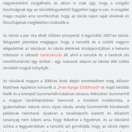
négyévenként vizsgálható, és akkor is csak úgy, hogy a vizsgáló
bizottságnak egy az iskolafelügyelettől független tagja is van. A vizsgálat
maga csupán arra szorítkozhat, hogy az iskola vajon saját elveinek és
filozófiájának megfelelően működik-e.
Az iskola a per óta eltelt időben prosperál. A legutóbbi 2007-es iskola-
felügyelet jelentése megjegyzi, hogy a tanulók és a szülök nagyon
elégedettek az iskolával. Az iskola életének középpontjában a hetente
többször is ülésező
tanácskozás
áll, ahol a tanulók és a tanárok (és
nevelőtanárok) egy ember - egy szavazat alapon az iskolai élet széles
területét maguk irányítják.
Az iskolával magam a 2000-es évek elején ismerkedtem meg, először
Matthew Appleton könyvét a „
Free Range Childhood
”-ot majd később
Neillt és a kiterjedt Summerhill-rodalmat olvasva. Miközben Summerhill
a magyar tanárképzésben bevonult a kötelező irodalomba, a
gyakorlatban nálunk nincs olyan iskola, amely Summerhillt követendő
példának tekintené. Gyakran a tanárképzőn kiadott és előadott
tananyag nem képes arra, hogy felkeltse a figyelmet, és az iskoláról
szólva a leggyakrabban a tanulók azt gondolják, hogy az iskola régen