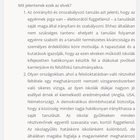
Mit jelentenek ezek az elvek?
Az önirányító és önszabályozó tanulás azt jelenti, hogy az
egyénnek joga van – életkorától függetlenül – a tanulását
saját maga által irányítani és szabályozni. Ehhez általában
nem szükséges tanterv: ehelyett a tanulási folyamat
egyénre szabott és a tanulót természetes kíváncsisága és
személyes érdeklődési köre motiválja. A tapasztalat és a
kutatások igazolják, hogy az ezen elveken működő iskolák
kifejezetten hatékonyan készítik fel a diákokat jövőbeli
karrierjükre és felsőfokú tanulmányaikra.
Olyan országokban, ahol a felsőoktatásban való részvétel
feltétele egy meghatározott nemzeti vizsgarendszerben
való sikeres vizsga, az ilyen iskolák diákjai nagyon jó
eséllyel érnek el kiemelkedő eredményeket (Anglia, USA,
Németország). A demokratikus döntéshozatal biztosítja,
hogy a közösség minden tagja hatékonyan irányíthassa a
saját tanulását. Az iskolai gyűléseken minden
résztvevőnek egyenlő szavazata van, kortól függetlenül.
Az iskolagyűlés hatásköre iskolánként különböző, de
általában magába foglalja a magaviseletet meghatározó