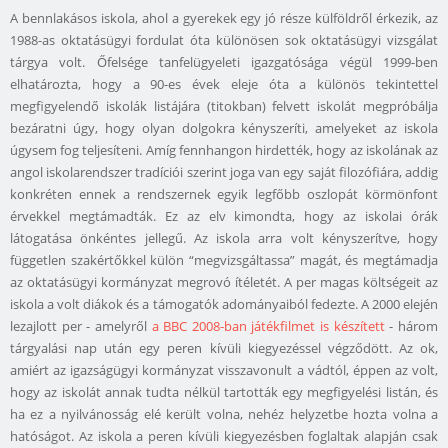
A bennlakásos iskola, ahol a gyerekek egy jó része külföldről érkezik, az
1988-as oktatásügyi fordulat óta különösen sok oktatásügyi vizsgálat
tárgya volt. Őfelsége tanfelügyeleti igazgatósága végül 1999-ben
elhatározta, hogy a 90-es évek eleje óta a különös tekintettel
megfigyelendő iskolák listájára (titokban) felvett iskolát megpróbálja
bezáratni úgy, hogy olyan dolgokra kényszeríti, amelyeket az iskola
úgysem fog teljesíteni. Amíg fennhangon hirdették, hogy az iskolának az
angol iskolarendszer tradíciói szerint joga van egy saját filozófiára, addig
konkréten ennek a rendszernek egyik legfőbb oszlopát körmönfont
érvekkel megtámadták. Ez az elv kimondta, hogy az iskolai órák
látogatása önkéntes jellegű. Az iskola arra volt kényszerítve, hogy
független szakértőkkel külön “megvizsgáltassa” magát, és megtámadja
az oktatásügyi kormányzat megrovó ítéletét. A per magas költségeit az
iskola a volt diákok és a támogatók adományaiból fedezte. A 2000 elején
lezajlott per - amelyről
a BBC 2008-ban játékfilmet is készített
- három
tárgyalási nap után egy peren kívüli kiegyezéssel végződött. Az ok,
amiért az igazságügyi kormányzat visszavonult a vádtól, éppen az volt,
hogy az iskolát annak tudta nélkül tartották egy megfigyelési listán, és
ha ez a nyilvánosság elé került volna, nehéz helyzetbe hozta volna a
hatóságot. Az iskola a peren kívüli kiegyezésben foglaltak alapján csak