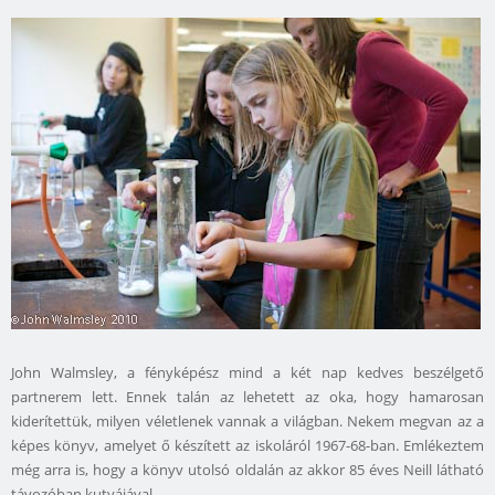
John Walmsley, a fényképész mind a két nap kedves beszélgető
partnerem lett. Ennek talán az lehetett az oka, hogy hamarosan
kiderítettük, milyen véletlenek vannak a világban. Nekem megvan az a
képes könyv, amelyet ő készített az iskoláról 1967-68-ban. Emlékeztem
még arra is, hogy a könyv utolsó oldalán az akkor 85 éves Neill látható
távozóban kutyájával.