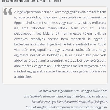
Beküldte
knauszi
- 2011. már. 13. - 10:38
A legelképesztőbb persze a közösségi gyűlés volt, amitől féltem
is, arra gondolva, hogy egy olyan gyűlésre csöppenünk be
éppen, ahol semmi sem lesz, vagy csak a szokásos erőltetett
izé, amit felnőttek manipulálnak. Nem volt az! Csak
példaképpen: két kislány ült nem messze tőlem, akik az
érvényes szabályok szerint nem mehettek ki egyedül-
kettesben a városba. Engedélyt kértek a gyűléstől erre. Rövid
vita után megkapták ezt egy szavazás után. Láttam, hogy
egymásra néznek és boldogok. De ez csupán két perc volt
abból az órából, ami a szemünk előtt zajlott egy gyűlésben,
ahol tanárok és gyerekek ültek egymás mellett vegyesen, ahol
mindezt egy gyerek vezette, támaszkodva a gyűlés titkárára és
a többiekre.
Az iskola erőssége abban van, ahogy a különböző
országokból származó tanulók együtt dolgoznak, és éltetik az
iskolai közösséget kiemelve annak nemzetközi jellegét. A
tanulók megtanulnak kompromisszumokat kötni, tárgyalni,