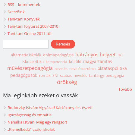
RSS – kommentek
Szerzőink
Taní-tani Könyvek
Taní-tani folyóirat 2007-2010
Taní-tani Online 2011-től
Keresés űrlap
Keresés
hátrányos helyzet
alternatív iskolák
drámapedagógia
IKT
magyartanítás
iskolakritika
külföld
kompetencia
művészetpedagógia
oktatáspolitika
nevelés
neveléstörténet
pedagógusok
romák
szabad nevelés
tantárgy-pedagógia
SNI
örökség
Tovább
Ma leginkább ezeket olvassák
Bodóczky István: Vigyázat! Kártékony festészet!
Igazságosság és empátia
Nahalka István: Még egy rangsor!
„Kiemelkedő” csaló iskolák