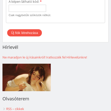
A képen látható kód:
*
Csak nagybetűk szóközök nélkül.
Hírlevél
Ne maradjon le új írásainkról! Iratkozzék fel Hírlevelünkre!
Olvasóterem
RSS – cikkek