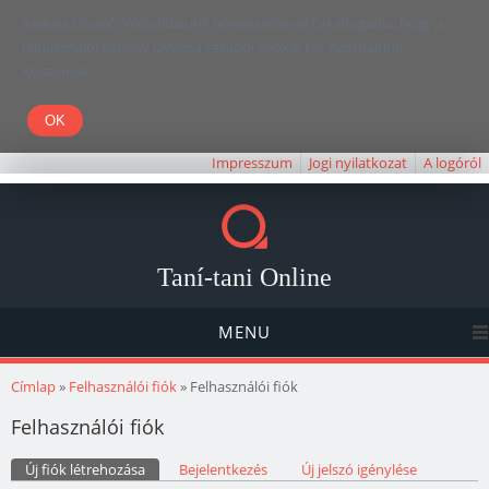
Kedves Olvasó! Weboldalunk böngészésével Ön elfogadja, hogy a
felhasználói élmény javítása céljából cookie-kat használunk.
Köszönjük!
Impresszum
Jogi nyilatkozat
A logóról
Taní-tani Online
MENU
Jelenlegi hely
Címlap
»
Felhasználói fiók
» Felhasználói fiók
Felhasználói fiók
Elsődleges fülek
Új fiók létrehozása
(aktív fül)
Bejelentkezés
Új jelszó igénylése