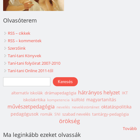
Olvasóterem
RSS – cikkek
RSS – kommentek
Szerzőink
Taní-tani Könyvek
Taní-tani folyóirat 2007-2010
Taní-tani Online 2011-től
Keresés űrlap
Keresés
hátrányos helyzet
alternatív iskolák
drámapedagógia
IKT
magyartanítás
iskolakritika
külföld
kompetencia
művészetpedagógia
oktatáspolitika
nevelés
neveléstörténet
pedagógusok
romák
szabad nevelés
tantárgy-pedagógia
SNI
örökség
Tovább
Ma leginkább ezeket olvassák