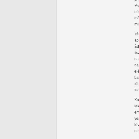
Me
nö
mé
mi
Ír
ap
Éd
ti
na
na
el
bá
tö
tu
Ka
la
em
ve
lé
ne