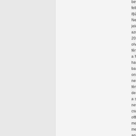
be
fe
if
Ne
je
az
20
ol
fé
a 
ha
ba
on
ne
fé
de
a 
ne
cs
ot
me
me
an