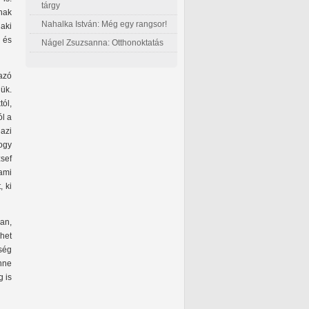
tárgy
nak
Nahalka István: Még egy rangsor!
aki
 és
Nágel Zsuzsanna: Otthonoktatás
mazó
ük.
ól,
ól a
azi
hogy
zsef
ami
, ki
an,
ehet
ség
enne
g is