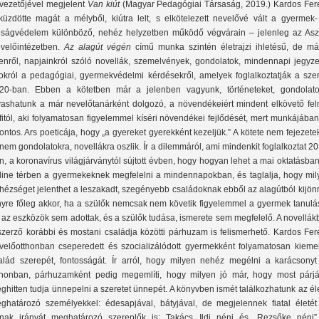
vezetőjével megjelent
Van kiút
(Magyar Pedagógiai Társaság, 2019.) Kardos Fer
lküzdötte magát a mélyből, kiútra lelt, s elkötelezett nevelővé vált a gyermek-
júságvédelem különböző, nehéz helyzetben működő végvárain – jelenleg az Asz
velőintézetben.
Az alagút végén
című munka szintén életrajzi ihletésű, de má
lenről, napjainkról szóló novellák, szemelvények, gondolatok, mindennapi jegyze
okról a pedagógiai, gyermekvédelmi kérdésekről, amelyek foglalkoztatják a szer
20-ban. Ebben a kötetben már a jelenben vagyunk, történeteket, gondolato
vashatunk a már nevelőtanárként dolgozó, a növendékeiért mindent elkövető feln
rfitól, aki folyamatosan figyelemmel kíséri növendékei fejlődését, mert munkájába
fontos. Ars poeticája, hogy „a gyereket gyerekként kezeljük.” A kötete nem fejezete
nem gondolatokra, novellákra oszlik. Ír a dilemmáról, ami mindenkit foglalkoztat 2
n, a koronavírus világjárványtól sújtott évben, hogy hogyan lehet a mai oktatásba
line térben a gyermekeknek megfelelni a mindennapokban, és taglalja, hogy mil
hézséget jelenthet a leszakadt, szegényebb családoknak ebből az alagútból kijön
nyre főleg akkor, ha a szülők nemcsak nem követik figyelemmel a gyermek tanulás
 az eszközök sem adottak, és a szülők tudása, ismerete sem megfelelő. A novellá
szerző korábbi és mostani családja közötti párhuzam is felismerhető. Kardos Fer
velőotthonban cseperedett és szocializálódott gyermekként folyamatosan kiemel
alád szerepét, fontosságát. Ír arról, hogy milyen nehéz megélni a karácsonyt
thonban, párhuzamként pedig megemlíti, hogy milyen jó már, hogy most párjá
ghitten tudja ünnepelni a szeretet ünnepét. A könyvben ismét találkozhatunk az él
ghatározó személyekkel: édesapjával, bátyjával, de megjelennek fiatal életét
nak irányát meghatározó szereplők is: Takács Ildi néni és „Rezsőke néni” 