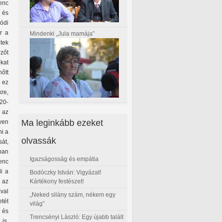
enc
 és
ódi
r a
Mindenki „Jula mamája”
tek
zőt
kat
őtt
n ez
kre,
020-
n az
Ma leginkább ezeket
yen
ni a
olvassák
át,
kban
Igazságosság és empátia
enc
i a
Bodóczky István: Vigyázat!
Kártékony festészet!
 az
val
„Neked silány szám, nékem egy
etét
világ”
 és
Trencsényi László: Egy újabb talált
is.