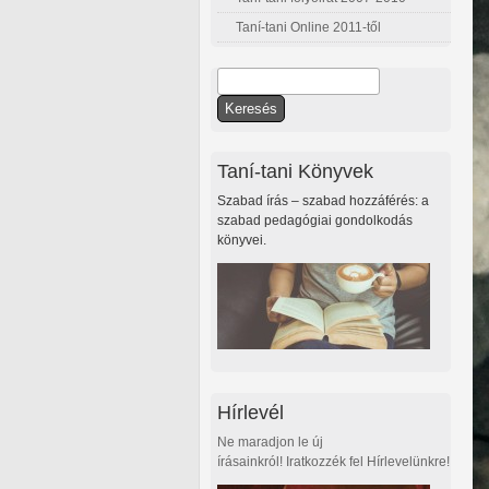
Taní-tani Online 2011-től
Keresés
Keresés űrlap
Taní-tani Könyvek
Szabad írás – szabad hozzáférés: a
szabad pedagógiai gondolkodás
könyvei.
Hírlevél
Ne maradjon le új
írásainkról! Iratkozzék fel Hírlevelünkre!