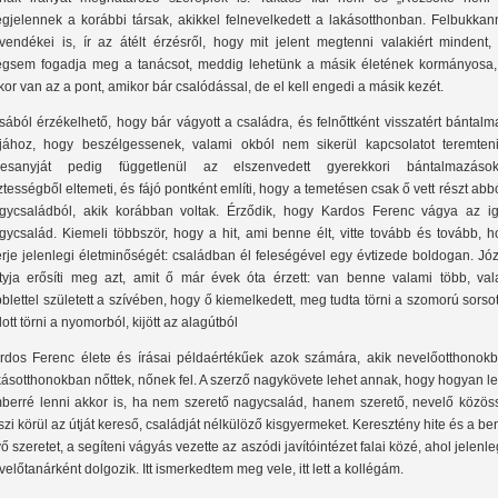
gjelennek a korábbi társak, akikkel felnevelkedett a lakásotthonban. Felbukkan
vendékei is, ír az átélt érzésről, hogy mit jelent megtenni valakiért mindent, 
gsem fogadja meg a tanácsot, meddig lehetünk a másik életének kormányosa,
kor van az a pont, amikor bár csalódással, de el kell engedi a másik kezét.
ásából érzékelhető, hogy bár vágyott a családra, és felnőttként visszatért bántal
jához, hogy beszélgessenek, valami okból nem sikerül kapcsolatot teremteni
esanyját pedig függetlenül az elszenvedett gyerekkori bántalmazásokt
sztességből eltemeti, és fájó pontként említi, hogy a temetésen csak ő vett részt abb
gycsaládból, akik korábban voltak. Érződik, hogy Kardos Ferenc vágya az ig
gycsalád. Kiemeli többször, hogy a hit, ami benne élt, vitte tovább és tovább, 
érje jelenlegi életminőségét: családban él feleségével egy évtizede boldogan. Jó
tyja erősíti meg azt, amit ő már évek óta érzett: van benne valami több, val
bblettel született a szívében, hogy ő kiemelkedett, meg tudta törni a szomorú sorsot
dott törni a nyomorból, kijött az alagútból
rdos Ferenc élete és írásai példaértékűek azok számára, akik nevelőotthonokb
kásotthonokban nőttek, nőnek fel. A szerző nagykövete lehet annak, hogy hogyan l
berré lenni akkor is, ha nem szerető nagycsalád, hanem szerető, nevelő közös
szi körül az útját kereső, családját nélkülöző kisgyermeket. Keresztény hite és a b
vő szeretet, a segíteni vágyás vezette az aszódi javítóintézet falai közé, ahol jelenle
velőtanárként dolgozik. Itt ismerkedtem meg vele, itt lett a kollégám.