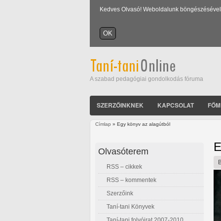
Kedves Olvasó! Weboldalunk böngészésével Ön
A szabad pedagógiai gondolkodás fóruma
SZERZŐINKNEK
KAPCSOLAT
FŐM
Címlap
» Egy könyv az alagútból
Jelenlegi hely
E
Olvasóterem
RSS – cikkek
RSS – kommentek
Szerzőink
Taní-tani Könyvek
Taní-tani folyóirat 2007-2010