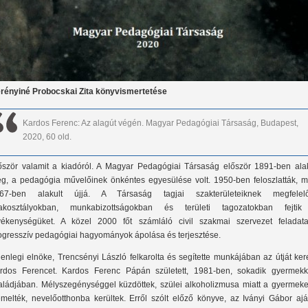
rényiné Probocskai Zita könyvismertetése
Kardos Ferenc: Az alagút végén. Magyar Pedagógiai Társaság, Budapest,
2020, 60 old.
őször valamit a kiadóról. A Magyar Pedagógiai Társaság először 1891-ben alak
g, a pedagógia művelőinek önkéntes egyesülése volt. 1950-ben feloszlatták, m
67-ben alakult újjá. A Társaság tagjai szakterületeiknek megfelel
akosztályokban, munkabizottságokban és területi tagozatokban fejtik
vékenységüket. A közel 2000 főt számláló civil szakmai szervezet feladat
ogresszív pedagógiai hagyományok ápolása és terjesztése.
lenlegi elnöke, Trencsényi László felkarolta és segítette munkájában az útját ke
rdos Ferencet. Kardos Ferenc Pápán született, 1981-ben, sokadik gyermekk
aládjában. Mélyszegénységgel küzdöttek, szülei alkoholizmusa miatt a gyermeke
emelték, nevelőotthonba kerültek. Erről szólt előző könyve, az Iványi Gábor ajá