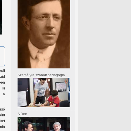
ult
Személyre szabott pedagógia
ajd
ően
 ki
a a
reső
A Don
ént
ket
nló