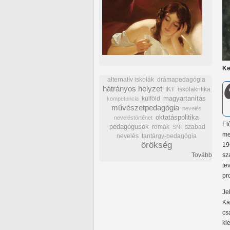
Ke
alternatív iskolák
drámapedagógia
hátrányos helyzet
IKT
iskolakritika
külföld
magyartanítás
kompetencia
művészetpedagógia
nevelés
oktatáspolitika
neveléstörténet
El
pedagógusok
romák
szabad
SNI
me
nevelés
tantárgy-pedagógia
örökség
19
Tovább
sz
te
pr
Je
Ka
cs
ki