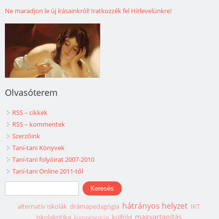
Ne maradjon le új írásainkról! Iratkozzék fel Hírlevelünkre!
Olvasóterem
RSS – cikkek
RSS – kommentek
Szerzőink
Taní-tani Könyvek
Taní-tani folyóirat 2007-2010
Taní-tani Online 2011-től
Keresés űrlap
Keresés
hátrányos helyzet
alternatív iskolák
drámapedagógia
IKT
magyartanítás
iskolakritika
külföld
kompetencia