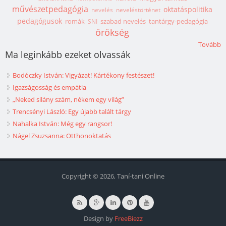
művészetpedagógia
oktatáspolitika
nevelés
neveléstörténet
pedagógusok
romák
szabad nevelés
tantárgy-pedagógia
SNI
örökség
Tovább
Ma leginkább ezeket olvassák
Bodóczky István: Vigyázat! Kártékony festészet!
Igazságosság és empátia
„Neked silány szám, nékem egy világ”
Trencsényi László: Egy újabb talált tárgy
Nahalka István: Még egy rangsor!
Nágel Zsuzsanna: Otthonoktatás
Copyright © 2026, Taní-tani Online
Design by
FreeBiezz