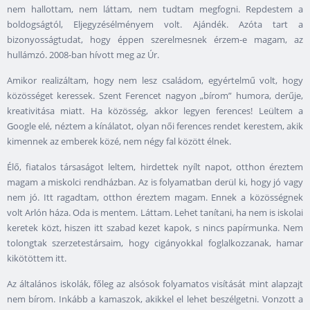
nem hallottam, nem láttam, nem tudtam megfogni. Repdestem a
boldogságtól, Eljegyzésélményem volt. Ajándék. Azóta tart a
bizonyosságtudat, hogy éppen szerelmesnek érzem-e magam, az
hullámzó. 2008-ban hívott meg az Úr.
Amikor realizáltam, hogy nem lesz családom, egyértelmű volt, hogy
közösséget keressek. Szent Ferencet nagyon „bírom” humora, derűje,
kreativitása miatt. Ha közösség, akkor legyen ferences! Leültem a
Google elé, néztem a kínálatot, olyan női ferences rendet kerestem, akik
kimennek az emberek közé, nem négy fal között élnek.
Élő, fiatalos társaságot leltem, hirdettek nyílt napot, otthon éreztem
magam a miskolci rendházban. Az is folyamatban derül ki, hogy jó vagy
nem jó. Itt ragadtam, otthon éreztem magam. Ennek a közösségnek
volt Arlón háza. Oda is mentem. Láttam. Lehet tanítani, ha nem is iskolai
keretek közt, hiszen itt szabad kezet kapok, s nincs papírmunka. Nem
tolongtak szerzetestársaim, hogy cigányokkal foglalkozzanak, hamar
kikötöttem itt.
Az általános iskolák, főleg az alsósok folyamatos visítását mint alapzajt
nem bírom. Inkább a kamaszok, akikkel el lehet beszélgetni. Vonzott a