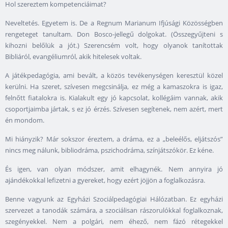
Hol szereztem kompetenciáimat?
Neveltetés. Egyetem is. De a Regnum Marianum Ifjúsági Közösségben
rengeteget tanultam. Don Bosco-jellegű dolgokat. (Összegyűjteni s
kihozni belőlük a jót.) Szerencsém volt, hogy olyanok tanítottak
Bibliáról, evangéliumról, akik hitelesek voltak.
A játékpedagógia, ami bevált, a közös tevékenységen keresztül közel
kerülni. Ha szeret, szívesen megcsinálja, ez még a kamaszokra is igaz,
felnőtt fiatalokra is. Kialakult egy jó kapcsolat, kollégáim vannak, akik
csoportjaimba jártak, s ez jó érzés. Szívesen segítenek, nem azért, mert
én mondom.
Mi hiányzik? Már sokszor éreztem, a dráma, ez a „beleélős, eljátszós”
nincs meg nálunk, bibliodráma, pszichodráma, színjátszókör. Ez kéne.
És igen, van olyan módszer, amit elhagynék. Nem annyira jó
ajándékokkal lefizetni a gyereket, hogy ezért jöjjön a foglalkozásra.
Benne vagyunk az Egyházi Szociálpedagógiai Hálózatban. Ez egyházi
szervezet a tanodák számára, a szociálisan rászorulókkal foglalkoznak,
szegényekkel. Nem a polgári, nem éhező, nem fázó rétegekkel