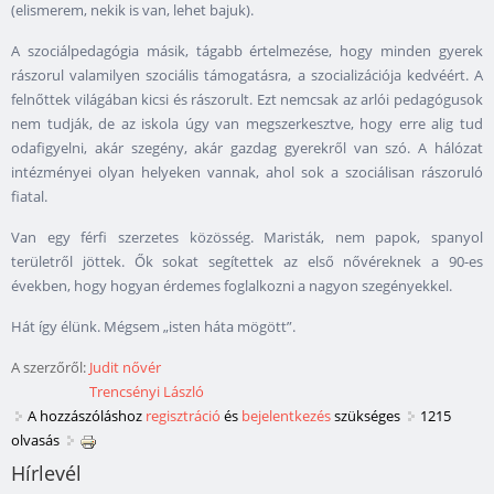
(elismerem, nekik is van, lehet bajuk).
A szociálpedagógia másik, tágabb értelmezése, hogy minden gyerek
rászorul valamilyen szociális támogatásra, a szocializációja kedvéért. A
felnőttek világában kicsi és rászorult. Ezt nemcsak az arlói pedagógusok
nem tudják, de az iskola úgy van megszerkesztve, hogy erre alig tud
odafigyelni, akár szegény, akár gazdag gyerekről van szó. A hálózat
intézményei olyan helyeken vannak, ahol sok a szociálisan rászoruló
fiatal.
Van egy férfi szerzetes közösség. Maristák, nem papok, spanyol
területről jöttek. Ők sokat segítettek az első nővéreknek a 90-es
években, hogy hogyan érdemes foglalkozni a nagyon szegényekkel.
Hát így élünk. Mégsem „isten háta mögött”.
A szerzőről:
Judit nővér
Trencsényi László
A hozzászóláshoz
regisztráció
és
bejelentkezés
szükséges
1215
olvasás
Hírlevél