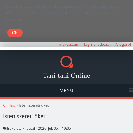
Kedves Olvasó! Weboldalunk böngészésével Ön elfogadja, hogy a
felhasználói élmény javítása céljából cookie-kat használunk.
Köszönjük!
Impresszum
Jogi nyilatkozat
A logóról
Taní-tani Online
MENU
Jelenlegi hely
Címlap
» Isten szereti őket
Isten szereti őket
Beküldte
knauszi
- 2026. júl. 05. - 19:05