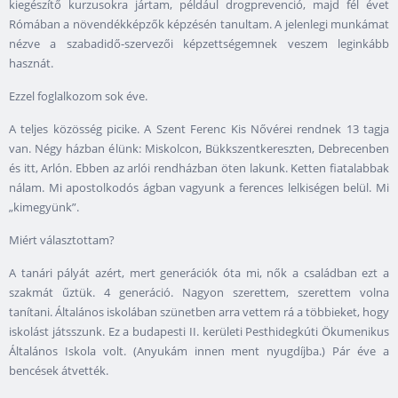
kiegészítő kurzusokra jártam, például drogprevenció, majd fél évet
Rómában a növendékképzők képzésén tanultam. A jelenlegi munkámat
nézve a szabadidő-szervezői képzettségemnek veszem leginkább
hasznát.
Ezzel foglalkozom sok éve.
A teljes közösség picike. A Szent Ferenc Kis Nővérei rendnek 13 tagja
van. Négy házban élünk: Miskolcon, Bükkszentkereszten, Debrecenben
és itt, Arlón. Ebben az arlói rendházban öten lakunk. Ketten fiatalabbak
nálam. Mi apostolkodós ágban vagyunk a ferences lelkiségen belül. Mi
„kimegyünk”.
Miért választottam?
A tanári pályát azért, mert generációk óta mi, nők a családban ezt a
szakmát űztük. 4 generáció. Nagyon szerettem, szerettem volna
tanítani. Általános iskolában szünetben arra vettem rá a többieket, hogy
iskolást játsszunk. Ez a budapesti II. kerületi Pesthidegkúti Ökumenikus
Általános Iskola volt. (Anyukám innen ment nyugdíjba.) Pár éve a
bencések átvették.