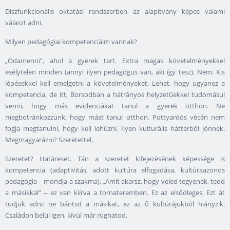
Diszfunkcionális oktatási rendszerben az alapítvány képes valami
választ adni.
Milyen pedagógiai kompetenciáim vannak?
„Odamenni”, ahol a gyerek tart. Extra magas követelményekkel
esélytelen minden (annyi ilyen pedagógus van, aki így tesz). Nem. Kis
lépésekkel kell emelgetni a követelményeket. Lehet, hogy ugyanez a
kompetencia, de itt, Borsodban a hátrányos helyzetűekkel tudomásul
venni, hogy más evidenciákat tanul a gyerek otthon. Ne
megbotránkozzunk, hogy mást tanul otthon. Pottyantós vécén nem
fogja megtanulni, hogy kell lehúzni. Ilyen kulturális háttérből jönnek.
Megmagyarázni? Szeretettel.
Szeretet? Határeset. Tán a szeretet kifejezésének képessége is
kompetencia (adaptivitás, adott kultúra elfogadása, kultúraazonos
pedagógia – mondja a szakma). „Amit akarsz, hogy veled tegyenek, tedd
a másikkal” – ez van kiírva a tornateremben. Ez az elsődleges. Ezt át
tudjuk adni: ne bántsd a másikat, ez az ő kultúrájukból hiányzik.
Családon belül igen, kívül már rúghatod.