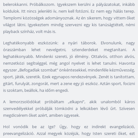
belerokkanni. Próbálkozom. Igyekszem kerülni a pályázatokat, inkább
koldulok. Itt nincs jelenléti ív, nem kell fotózni. Ez nem egy hálás terep.
Templomi közösségek adományoznak. Az én sikerem, hogy vittem őket
világot látni. Igyekeztem mindig szervezni egy kis tanúságtételt, némi
playback színház, volt más is.
Leghatékonyabb eszközünk: a nyári táborok. Elvonulunk, nagy
óraszámban lehet nevelgetni, sztenderdeket megtanítani. A
leghatékonyabb. Mindenki szereti, jó élmény. Ottalvós, otthon alvós,
nemzetközi segítséggel, még angol nyelvet is lehet tanulni. Havonta
egyszer „Befogadlak szombat” önkéntesekkel, mindenféle kézművesség,
sport, játék, szeretik. Ezek egynapos rendezvények. Zenét is tanítottam,
gitárt, furulyát, zongorát, mert a zene egy jó eszköz. Aztán sport, focizni
is szoktam, beállok, ha időm engedi.
A lemorzsolódókat próbáltam „elkapni”, akik unalomból káros
szenvedélyekkel próbálják tömködni a lelkükben lévő űrt. Szívesen
megdicsérem őket azért, amiben ügyesek.
Hol vonódik be az Ige? Úgy, hogy ez indirekt evangelizáció,
preevangelizáció. Azzal megyek közéjük, hogy Isten szereti őket, ezt