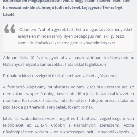
Ezt próbálom megtapasztaltatni velük, hogy akkor is szereti őket Isten,
ha rosszat csinálnak. Interjú Judit nővérrel. Lejegyezte Trencsényi
László
„Odamenni”, ahol a gyerek tart. Extra magas követelményekkel
esélytelen minden (annyi ilyen pedagógus van, aki így tesz).
Nem. Kis lépésekkel kell emelgetni a követelményeket.
Arlóban élek. 10 éve vagyok ott, a pasztorációban tevékenykedem.
Hátrányos helyzetű kamaszokkal, fiatalokkal foglalkozom.
Próbálom kicsit nevelgetni őket, összehozni a őket a Jóistennel.
A fenntartó Alapítvány munkatársa voltam, 2023 óta vezetem azt. Ez
nem valami szuper jó dolog, kevesebb időm jut a fiatalokkal közvetlen
munkára. Kamaszok, fiatalok, fiatal felnőttek, túlnyomórészt általános
iskolások a partnereink. Helybeliek, főként romák.
Játék- és szabadidőszervező, angol és hittantanár végzettségem van
(előbbieket az ELTE-n, utóbbit a Pázmányon szereztem). Azóta
nővérképzésben voltam – ez a közösségen belüli növendékképzés –,