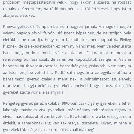
próbálom megtapasztaltatni velük, hogy akkor is szereti, ha rosszat
csinálnak. Szeretném, ha rádöbbennének, attól értékesek, hogy Isten
akarja az életüket.
Preevangelizáció? Templomba nem nagyon járnak. A maguk módján
valami nagyon távoli felhőn ülő istent képzelnek, de ne szóljon bele
életükbe, ne mondja, hogy nem hazudhatok, nem lophatok. Elvileg
hisznek, de cselekedeteikben ez nem nyilvánul meg. Nem véletlenül írta
isten, hogy ne lopj, mert elvész a bizalom. E parancsok nemcsak a
rendőrségnek hasznosak, de az emberi kapcsolatok szintjén is. Valami
babonás hitük van: átkozódás, boszorkányság, jóslás stb. Nem annyira
az Isten erejébe vetett hit. Padtársát megszúrta az egyik, s utána a
bántalmazó gyerek családja ment neki a bántalmazott szülejének,
mondván, „hagyja békén a gyerekét”, ahelyett hogy a rosszat csináló
gyerekét szidta volna le az anyuka.
Rengeteg gyerek jár az iskolába, 99%-ban csak cigány gyerekek, a fehér
lakosság máshová viszi gyerekeit, már néhány tehetősebb cigány is
elviszi más suliba, ahol van követelés. Itt a tanítási óra a közösséget nem
érdekli, a tanároknak alig van tekintélye, tisztelete. Olyan, mintha a
gyerekek többsége csak az ordibálást „hallaná meg”.