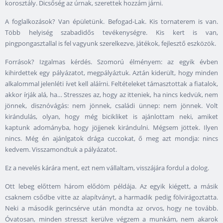
korosztály. Dicsőség az úrnak, szerettek hozzám járni.
A foglalkozások? Van épületünk. Befogad-Lak. Kis tornaterem is van.
Több helyiség szabadidős tevékenységre. Kis kert is van,
pingpongasztallal is fel vagyunk szerelkezve, játékok, fejlesztő eszközök.
Források? Izgalmas kérdés. Szomorú élményem: az egyik évben
kihirdettek egy pályázatot, megpályáztuk. Aztán kiderült, hogy minden
alkalommal jelenléti ívet kell aláírni. Feltételeket támasztottak a fiatalok,
akkor írják alá, ha… Stresszes az, hogy az itteniek, ha nincs kedvük, nem
jönnek, disznóvágás: nem jönnek, családi ünnep: nem jönnek. Volt
kirándulás, olyan, hogy még bicikliket is ajánlottam neki, amiket
kaptunk adományba, hogy jöjjenek kirándulni. Mégsem jöttek. Ilyen
nincs. Még én ajánlgatok drága cuccokat, ő meg azt mondja: nincs
kedvem. Visszamondtuk a pályázatot.
Ez a nevelés kárára ment, ezt nem vállaltam, visszájára fordul a dolog.
Ott lebeg előttem három elődöm példája. Az egyik kiégett, a másik
csaknem csődbe vitte az alapítványt, a harmadik pedig fölvirágoztatta.
Neki a második gerincsérve után mondta az orvos, hogy ne tovább.
Óvatosan, minden stresszt kerülve végzem a munkám, nem akarok