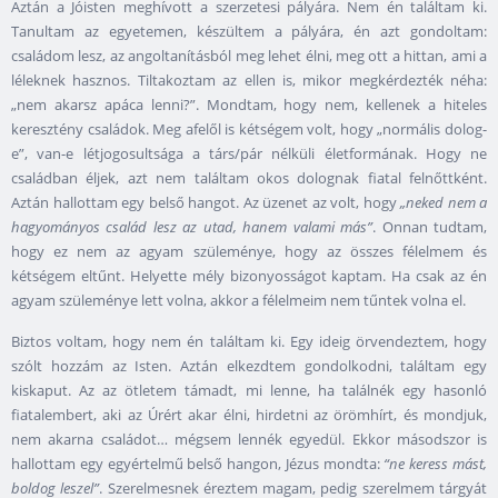
Aztán a Jóisten meghívott a szerzetesi pályára. Nem én találtam ki.
Tanultam az egyetemen, készültem a pályára, én azt gondoltam:
családom lesz, az angoltanításból meg lehet élni, meg ott a hittan, ami a
léleknek hasznos. Tiltakoztam az ellen is, mikor megkérdezték néha:
„nem akarsz apáca lenni?”. Mondtam, hogy nem, kellenek a hiteles
keresztény családok. Meg afelől is kétségem volt, hogy „normális dolog-
e”, van-e létjogosultsága a társ/pár nélküli életformának. Hogy ne
családban éljek, azt nem találtam okos dolognak fiatal felnőttként.
Aztán hallottam egy belső hangot. Az üzenet az volt, hogy
„neked nem a
hagyományos család lesz az utad, hanem valami más”
. Onnan tudtam,
hogy ez nem az agyam szüleménye, hogy az összes félelmem és
kétségem eltűnt. Helyette mély bizonyosságot kaptam. Ha csak az én
agyam szüleménye lett volna, akkor a félelmeim nem tűntek volna el.
Biztos voltam, hogy nem én találtam ki. Egy ideig örvendeztem, hogy
szólt hozzám az Isten. Aztán elkezdtem gondolkodni, találtam egy
kiskaput. Az az ötletem támadt, mi lenne, ha találnék egy hasonló
fiatalembert, aki az Úrért akar élni, hirdetni az örömhírt, és mondjuk,
nem akarna családot… mégsem lennék egyedül. Ekkor másodszor is
hallottam egy egyértelmű belső hangon, Jézus mondta:
“ne keress mást,
boldog leszel”
. Szerelmesnek éreztem magam, pedig szerelmem tárgyát