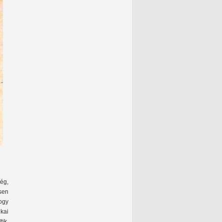
ég,
sen
hogy
ikai
tik,