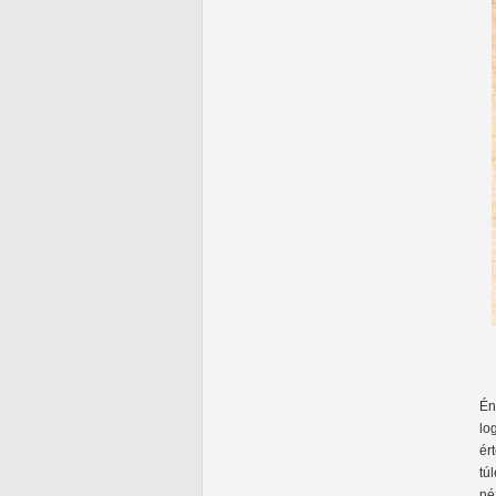
Én
lo
ér
tú
né