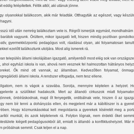
t eddig felépítettek. Féltik attól, aki utánuk jönne.
gy olyanokkal találkozom, akik már feladták. Otthagyták az egészet, vagy készül
t hagyni.
sszú idő után nemrég találkoztam vele is. Régről ismerjük egymást, mondhatnám 
, barátok vagyunk. Örültem, mikor igazgató lett, hiszen mindig pozitívan gondolk
eatív, gyermekközpontú pedagógus volt, ráadásul olyan, aki folyamatosan tanult 
ekkel ezelőtt találkoztunk utoljára. Most alig ismerek rá.
yan település állami iskolájában igazgató, amilyenből most elég sok van országsze
t, ahol egyházi iskola is van, ahová nem vesznek fel halmozottan hátrányos hely
ereket. Ők mind ott vannak, az államiban. Kedvezőtlen folyamat, önmagá
egregálódó állami iskola. A rendszer elfogadja, nem tesz ellene.
llgatom, nem is vágok a szavába. Sorolja, mennyire képtelen a helyzet. H
ggelente a szülőkkel hadakozik. Mert az állandó cirkuszok miatt folyamato
jönnek, önbíráskodnak, majd őt fenyegetik, ordibálnak vele, hiszen ő az igazga
gy nem bír tenni a dohányzás ellen, és megjelent már a kábítószer is a gyere
rében. Hogy közmunkásokkal kell megoldania a gyerekek kíséretét meg a portá
karítói munkát, és azok képtelenek rá. Folyton lógnak, nem érdekli őket semmi
ntestülete kiégett pedagógusokból áll, emiatt is állandó a konfliktushelyzet. Már
m próbálnak semmit. Csak teljen el a nap.