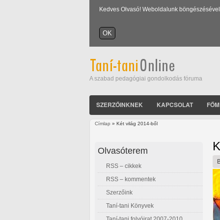
Kedves Olvasó! Weboldalunk böngészésével Ön
A szabad pedagógiai gondolkodás fóruma
SZERZŐINKNEK
KAPCSOLAT
FŐM
Címlap
» Két világ 2014-ből
Jelenlegi hely
K
Olvasóterem
RSS – cikkek
RSS – kommentek
Szerzőink
Taní-tani Könyvek
Taní-tani folyóirat 2007-2010