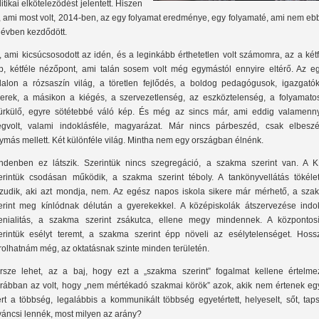
litikai elköteleződést jelentett. Hiszen
, ami most volt, 2014-ben, az egy folyamat eredménye, egy folyamaté, ami nem eb
 évben kezdődött.
, ami kicsúcsosodott az idén, és a leginkább érthetetlen volt számomra, az a két
p, kétféle nézőpont, ami talán sosem volt még egymástól ennyire eltérő. Az eg
dalon a rózsaszín világ, a töretlen fejlődés, a boldog pedagógusok, igazgatók
kerek, a másikon a kiégés, a szervezetlenség, az eszköztelenség, a folyamato
ürkülő, egyre sötétebbé váló kép. És még az sincs már, ami eddig valamenny
gvolt, valami indoklásféle, magyarázat. Már nincs párbeszéd, csak elbeszé
ymás mellett. Két különféle világ. Mintha nem egy országban élnénk.
ndenben ez látszik. Szerintük nincs szegregáció, a szakma szerint van. A K
erintük csodásan működik, a szakma szerint téboly. A tankönyvellátás tökélet
zudik, aki azt mondja, nem. Az egész napos iskola sikere már mérhető, a sza
erint meg kínlódnak délután a gyerekekkel. A középiskolák átszervezése indok
enialitás, a szakma szerint zsákutca, ellene megy mindennek. A központosí
erintük esélyt teremt, a szakma szerint épp növeli az esélytelenséget. Hoss
rolhatnám még, az oktatásnak szinte minden területén.
rsze lehet, az a baj, hogy ezt a „szakma szerint” fogalmat kellene értelmez
rábban az volt, hogy „nem mértékadó szakmai körök” azok, akik nem értenek egy
rt a többség, legalábbis a kommunikált többség egyetértett, helyeselt, sőt, taps
váncsi lennék, most milyen az arány?