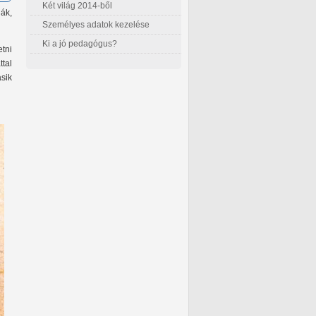
Két világ 2014-ből
lák,
Személyes adatok kezelése
Ki a jó pedagógus?
tni
ttal
sik