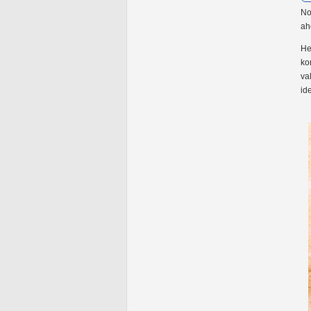
No
ah
He
ko
va
id