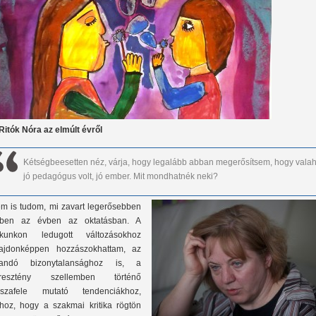
 Ritók Nóra az elmúlt évről
Kétségbeesetten néz, várja, hogy legalább abban megerősítsem, hogy vala
jó pedagógus volt, jó ember. Mit mondhatnék neki?
m is tudom, mi zavart legerősebben
ben az évben az oktatásban. A
rkunkon ledugott változásokhoz
lajdonképpen hozzászokhattam, az
landó bizonytalansághoz is, a
resztény szellemben történő
sszafele mutató tendenciákhoz,
hoz, hogy a szakmai kritika rögtön