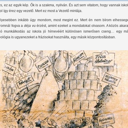
s, ez az egyik kép. Ők is a szakma, nyilván. És azt sem vitatom, hogy vannak isko
ol így érez egy vezető. Mert ez most a Vezető mintája.
lyesebben inkább úgy mondom, most megint ez. Mert én nem bírom elhessege
romnál fogva a
déja vu
érzést, amint ezeket a mondatokat olvasom. A közös akara
ló munkálkodás az iskola jó hírnevéért különösen ismerősen cseng… egy má
eológia is ugyanezeket a frázisokat használta, egy másik központosításban.