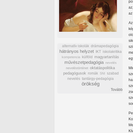
po
az
az
Az
ké
ol
si
alternatív iskolák
drámapedagógia
sz
hátrányos helyzet
IKT
iskolakritika
me
külföld
magyartanítás
kompetencia
eg
művészetpedagógia
nevelés
oktatáspolitika
Mi
neveléstörténet
pedagógusok
romák
szabad
SNI
sz
nevelés
tantárgy-pedagógia
ha
örökség
sz
Tovább
zs
sz
so
Pe
Ko
Me
Kí