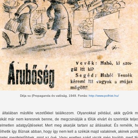
Déja vu (Propaganda és valóság, 1949. Forrás:
http://www.polhist.hu/
 általában másféle vezetőkkel találkozom. Olyanokkal például, akik gyűrik m
gikát már nem keresnek benne, de megcsinálják a tőlük elvárt és szerintük telje
telmetlen adatgyűjtéseket. Mert meg akarják tartani az állásaikat. És remélik, 
lélhetik így. Bíznak abban, hogy így nem kell a székük majd valakinek, akinek polit
zetei megfelelőbbek, mint az övé. Vagy esetleg azért viszik még tovább, mert fél