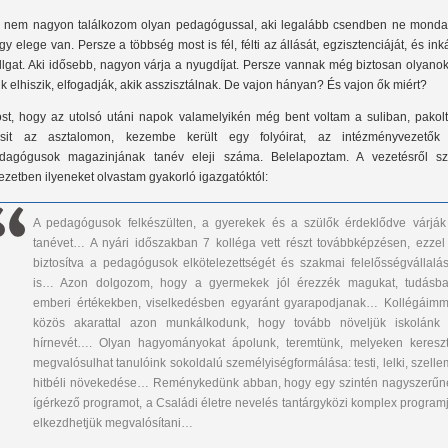
 nem nagyon találkozom olyan pedagógussal, aki legalább csendben ne monda
gy elege van. Persze a többség most is fél, félti az állását, egzisztenciáját, és in
llgat. Aki idősebb, nagyon várja a nyugdíjat. Persze vannak még biztosan olyanok
ik elhiszik, elfogadják, akik asszisztálnak. De vajon hányan? És vajon ők miért?
st, hogy az utolsó utáni napok valamelyikén még bent voltam a suliban, pakol
csit az asztalomon, kezembe került egy folyóirat, az intézményvezetők
dagógusok magazinjának tanév eleji száma. Belelapoztam. A vezetésről sz
jezetben ilyeneket olvastam gyakorló igazgatóktól:
A pedagógusok felkészülten, a gyerekek és a szülők érdeklődve várják
tanévet… A nyári időszakban 7 kolléga vett részt továbbképzésen, ezzel 
biztosítva a pedagógusok elkötelezettségét és szakmai felelősségvállalás
is… Azon dolgozom, hogy a gyermekek jól érezzék magukat, tudásba
emberi értékekben, viselkedésben egyaránt gyarapodjanak… Kollégáimm
közös akarattal azon munkálkodunk, hogy tovább növeljük iskolánk 
hírnevét…. Olyan hagyományokat ápolunk, teremtünk, melyeken kereszt
megvalósulhat tanulóink sokoldalú személyiségformálása: testi, lelki, szelle
hitbéli növekedése… Reménykedünk abban, hogy egy szintén nagyszerűn
ígérkező programot, a Családi életre nevelés tantárgyközi komplex programj
elkezdhetjük megvalósítani…