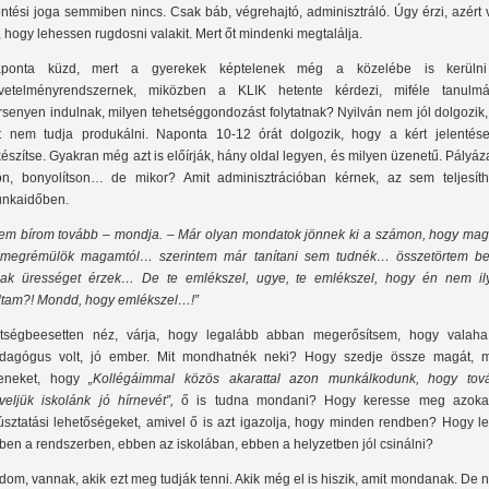
ntési joga semmiben nincs. Csak báb, végrehajtó, adminisztráló. Úgy érzi, azért
t, hogy lehessen rugdosni valakit. Mert őt mindenki megtalálja.
ponta küzd, mert a gyerekek képtelenek még a közelébe is kerüln
vetelményrendszernek, miközben a KLIK hetente kérdezi, miféle tanulmá
rsenyen indulnak, milyen tehetséggondozást folytatnak? Nyilván nem jól dolgozik
t nem tudja produkálni. Naponta 10-12 órát dolgozik, hogy a kért jelentése
készítse. Gyakran még azt is előírják, hány oldal legyen, és milyen üzenetű. Pályáz
jon, bonyolítson… de mikor? Amit adminisztrációban kérnek, az sem teljesíth
nkaidőben.
em bírom tovább
– mondja.
– Már olyan mondatok jönnek ki a számon, hogy ma
 megrémülök magamtól… szerintem már tanítani sem tudnék… összetörtem bel
ak ürességet érzek… De te emlékszel, ugye, te emlékszel, hogy én nem il
ltam?! Mondd, hogy emlékszel…!”
tségbeesetten néz, várja, hogy legalább abban megerősítsem, hogy valaha
dagógus volt, jó ember. Mit mondhatnék neki? Hogy szedje össze magát, m
yeneket, hogy
„Kollégáimmal közös akarattal azon munkálkodunk, hogy tov
veljük iskolánk jó hírnevét”,
ő is tudna mondani? Hogy keresse meg azoka
úsztatási lehetőségeket, amivel ő is azt igazolja, hogy minden rendben? Hogy le
ben a rendszerben, ebben az iskolában, ebben a helyzetben jól csinálni?
dom, vannak, akik ezt meg tudják tenni. Akik még el is hiszik, amit mondanak. De