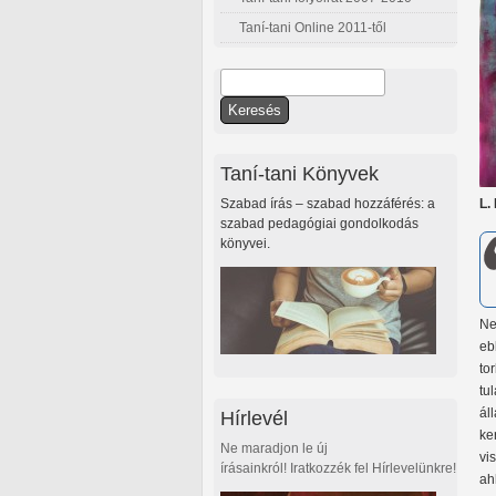
Taní-tani Online 2011-től
Keresés
Keresés űrlap
Taní-tani Könyvek
Szabad írás – szabad hozzáférés: a
L.
szabad pedagógiai gondolkodás
könyvei.
Ne
eb
to
tu
ál
Hírlevél
ke
Ne maradjon le új
vi
írásainkról! Iratkozzék fel Hírlevelünkre!
ah