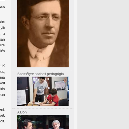
ben
féle
yik
, a
san
ire
lés
LIK
es,
Személyre szabott pedagógia
kma
olt
tás
zan
ni.
A Don
et.
olt.