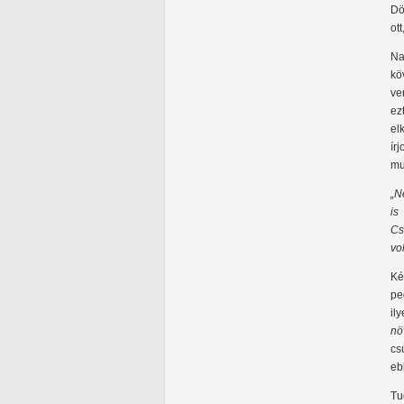
Dö
ot
Na
kö
ve
ez
el
ír
mu
„N
is
Cs
vo
Ké
pe
il
nö
cs
eb
Tu