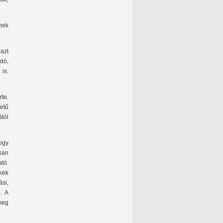
nek
azt
odó,
is.
rte.
zetű
tól
ogy
san
tó.
kek
si,
. A
 meg