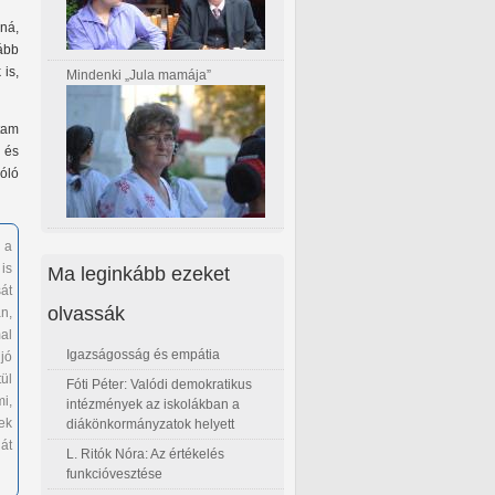
ná,
kább
 is,
Mindenki „Jula mamája”
tam
 és
óló
 a
is
Ma leginkább ezeket
át
olvassák
n,
al
Igazságosság és empátia
jó
ül
Fóti Péter: Valódi demokratikus
mi,
intézmények az iskolákban a
ek
diákönkormányzatok helyett
át
L. Ritók Nóra: Az értékelés
funkcióvesztése