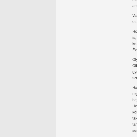
ami
Va
ot
Ho
is
kr
Év
Ol
Ot
gy
sz
Ha
re
be
Ho
kö
ta
ta
se