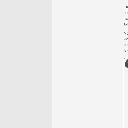
Én
ho
ha
ak
Mo
ki
pe
fe