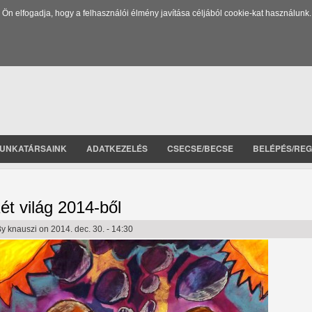
 elfogadja, hogy a felhasználói élmény javítása céljából cookie-kat használunk.
UNKATÁRSAINK
ADATKEZELÉS
CSECSE/BECSE
BELÉPÉS/REG
ét világ 2014-ből
By
knauszi
on 2014. dec. 30. - 14:30