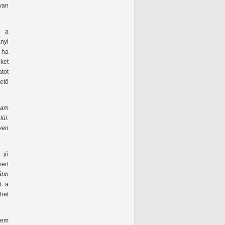
 van
i a
nyi
, ha
ket
atot
ető
gam
ül.
yen
 jó
ert
ább
t a
het
 nem