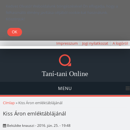
Kedves Olvasó! Weboldalunk böngészésével Ön elfogadja, hogy a
felhasználói élmény javítása céljából cookie-kat használunk.
Köszönjük!
Impresszum
Jogi nyilatkozat
A logóról
Taní-tani Online
MENU
Jelenlegi hely
Címlap
» Kiss Áron emléktáblájánál
Kiss Áron emléktáblájánál
Beküldte
knauszi
- 2016. jún. 25. - 19:48