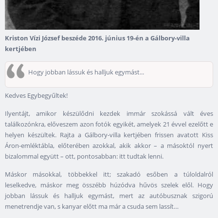
Kriston Vízi József beszéde 2016. június 19-én a Gálbory-villa
kertjében
Hogy jobban lássuk és halljuk egymást...
Kedves Egybegyűltek!
Ilyentájt, amikor készülődni kezdek immár szokássá vált éves
találkozónkra, előveszem azon fotók egyikét, amelyek 21 évvel ezelőtt e
helyen készültek. Rajta a Gálbory-villa kertjében frissen avatott Kiss
Áron-emléktábla, előterében azokkal, akik akkor – a másoktól nyert
bizalommal együtt – ott, pontosabban: itt tudtak lenni.
Máskor másokkal, többekkel itt; szakadó esőben a túloldalról
leselkedve, máskor meg összébb húzódva hűvös szelek elől. Hogy
jobban lássuk és halljuk egymást, mert az autóbusznak szigorú
menetrendje van, s kanyar előtt ma már a csuda sem lassít…