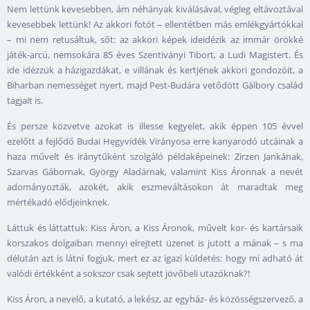
Nem lettünk kevesebben, ám néhányak kiválásával, végleg eltávoztával
kevesebbek lettünk! Az akkori fotót – ellentétben más emlékgyártókkal
– mi nem retusáltuk, sőt: az akkori képek ideidézik az immár örökké
játék-arcú, nemsokára 85 éves Szentiványi Tibort, a Ludi Magistert. És
ide idézzük a házigazdákat, e villának és kertjének akkori gondozóit, a
Biharban nemességet nyert, majd Pest-Budára vetődött Gálbory család
tagjait is.
És persze közvetve azokat is illesse kegyelet, akik éppen 105 évvel
ezelőtt a fejlődő Budai Hegyvidék Virányosa erre kanyarodó utcáinak a
haza művelt és iránytűként szolgáló példaképeinek: Zirzen Jankának,
Szarvas Gábornak, György Aladárnak, valamint Kiss Áronnak a nevét
adományozták, azokét, akik eszmeváltásokon át maradtak meg
mértékadó elődjeinknek.
Láttuk és láttattuk: Kiss Áron, a Kiss Áronok, művelt kor- és kartársaik
korszakos dolgaiban mennyi elrejtett üzenet is jutott a mának – s ma
délután azt is látni fogjuk, mert ez az igazi küldetés: hogy mi adható át
valódi értékként a sokszor csak sejtett jövőbeli utazóknak?!
Kiss Áron, a nevelő, a kutató, a lekész, az egyház- és közösségszervező, a