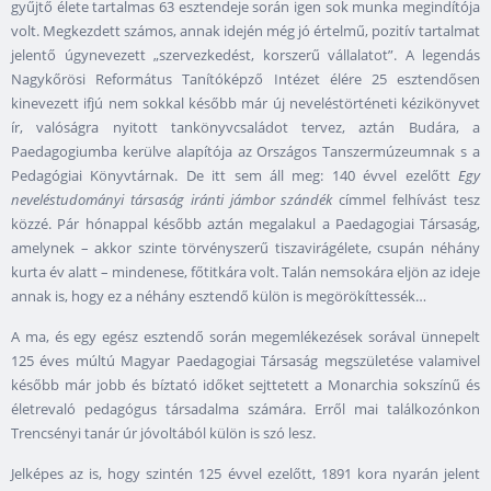
gyűjtő élete tartalmas 63 esztendeje során igen sok munka megindítója
volt. Megkezdett számos, annak idején még jó értelmű, pozitív tartalmat
jelentő úgynevezett „szervezkedést, korszerű vállalatot”. A legendás
Nagykőrösi Református Tanítóképző Intézet élére 25 esztendősen
kinevezett ifjú nem sokkal később már új neveléstörténeti kézikönyvet
ír, valóságra nyitott tankönyvcsaládot tervez, aztán Budára, a
Paedagogiumba kerülve alapítója az Országos Tanszermúzeumnak s a
Pedagógiai Könyvtárnak. De itt sem áll meg: 140 évvel ezelőtt
Egy
neveléstudományi társaság iránti jámbor szándék
címmel felhívást tesz
közzé. Pár hónappal később aztán megalakul a Paedagogiai Társaság,
amelynek – akkor szinte törvényszerű tiszavirágélete, csupán néhány
kurta év alatt – mindenese, főtitkára volt. Talán nemsokára eljön az ideje
annak is, hogy ez a néhány esztendő külön is megörökíttessék…
A ma, és egy egész esztendő során megemlékezések sorával ünnepelt
125 éves múltú Magyar Paedagogiai Társaság megszületése valamivel
később már jobb és bíztató időket sejttetett a Monarchia sokszínű és
életrevaló pedagógus társadalma számára. Erről mai találkozónkon
Trencsényi tanár úr jóvoltából külön is szó lesz.
Jelképes az is, hogy szintén 125 évvel ezelőtt, 1891 kora nyarán jelent