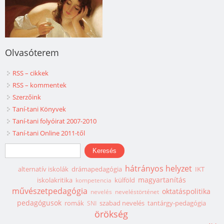
Olvasóterem
RSS – cikkek
RSS – kommentek
Szerzőink
Taní-tani Könyvek
Taní-tani folyóirat 2007-2010
Taní-tani Online 2011-től
Keresés űrlap
Keresés
hátrányos helyzet
alternatív iskolák
drámapedagógia
IKT
magyartanítás
iskolakritika
külföld
kompetencia
művészetpedagógia
oktatáspolitika
nevelés
neveléstörténet
pedagógusok
romák
szabad nevelés
tantárgy-pedagógia
SNI
örökség