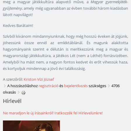
meg a magyar játékkultúra alapvető műve, a
Magyar gyermekjáték-
gyűjtemény
, amely még ugyanabban az évben további három kiadásban
látott napvilágot!
Kedves Barátaim!
Szívből kívánom mindannyiunknak, hogy még hosszú éveken át jöjjünk,
jöhessünk össze ennél az emléktáblánál. És magunk alakította
hagyományaink szerint e délután is merítkezzünk meg a magyar és
magyarországi játékkultúra, a Játékos Lét (nem a Léthé!) forrásvizében.
Amelyből ha mást nem, a nagyon fontos kedvet és erőt vihessük haza,
és kortyoljuk mindennap a jövő évi találkozásig.
A szerzőről:
Kriston Vízi József
A hozzászóláshoz
regisztráció
és
bejelentkezés
szükséges
4706
olvasás
Hírlevél
Ne maradjon le új írásainkról! Iratkozzék fel Hírlevelünkre!