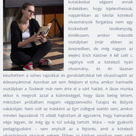
kutatásokat végezni annak
érdekében, hogy kijelenthessük,
napjainkban az iskolai kötelező
olvasmányok forgatása nem egy
közkedvelt tevékenység.
Emlékszem, amikor második
osztályban (már ebben az
évezredben, de még nagyon az
elején) Erich Kästner
A két Lotti
c.
regénye volt a kötelező nyári
olvasmány, és én lázasan
készítettem a színes rajzokkal és gondolattokkal teli olvasónaplót az
édesanyámmal. Azonban azt sem felejtem el soha, amikor harmadik
osztályban a
Tüskevár
már nem érte el a várt hatást. A lázas munka
ekkor is megvolt azzal a különbséggel, hogy lázas beteg lettem,
miközben próbáltam magam végigszenvedni Tutajos és Bütyök
vakációján. Nem volt ez másként az
Egri csillagok
esetén sem, amikor
minden lapozásnál 15 oldalt hajtottam át egyszerre, hogy hamarabb
vége legyen, de még így is túl sokáig tartott. Mára – már gyakorló
pedagógusként – sem enyhült az a fejtörés, amit a kötelező
olvasmányok okoznak nekem. Ebben az írásban azonban nem saját