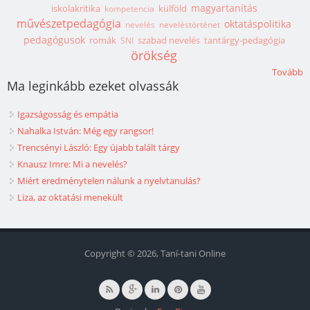
magyartanítás
iskolakritika
külföld
kompetencia
művészetpedagógia
oktatáspolitika
nevelés
neveléstörténet
pedagógusok
romák
szabad nevelés
tantárgy-pedagógia
SNI
örökség
Tovább
Ma leginkább ezeket olvassák
Igazságosság és empátia
Nahalka István: Még egy rangsor!
Trencsényi László: Egy újabb talált tárgy
Knausz Imre: Mi a nevelés?
Miért eredménytelen nálunk a nyelvtanulás?
Liza, az oktatási menekült
Copyright © 2026, Taní-tani Online