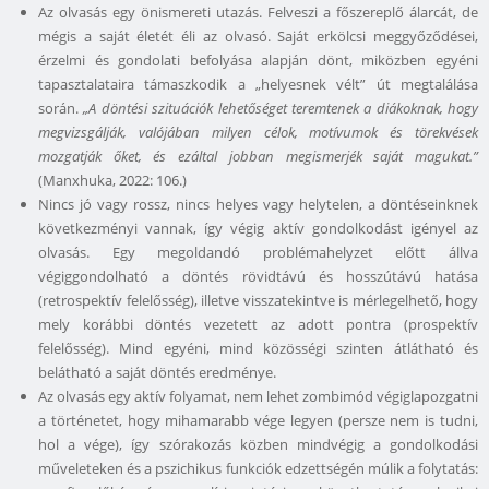
Az olvasás egy önismereti utazás. Felveszi a főszereplő álarcát, de
mégis a saját életét éli az olvasó. Saját erkölcsi meggyőződései,
érzelmi és gondolati befolyása alapján dönt, miközben egyéni
tapasztalataira támaszkodik a „helyesnek vélt” út megtalálása
során.
„A döntési szituációk lehetőséget teremtenek a diákoknak, hogy
megvizsgálják, valójában milyen célok, motívumok és törekvések
mozgatják őket, és ezáltal jobban megismerjék saját magukat.”
(Manxhuka, 2022: 106.)
Nincs jó vagy rossz, nincs helyes vagy helytelen, a döntéseinknek
következményi vannak, így végig aktív gondolkodást igényel az
olvasás. Egy megoldandó problémahelyzet előtt állva
végiggondolható a döntés rövidtávú és hosszútávú hatása
(retrospektív felelősség), illetve visszatekintve is mérlegelhető, hogy
mely korábbi döntés vezetett az adott pontra (prospektív
felelősség). Mind egyéni, mind közösségi szinten átlátható és
belátható a saját döntés eredménye.
Az olvasás egy aktív folyamat, nem lehet zombimód végiglapozgatni
a történetet, hogy mihamarabb vége legyen (persze nem is tudni,
hol a vége), így szórakozás közben mindvégig a gondolkodási
műveleteken és a pszichikus funkciók edzettségén múlik a folytatás: