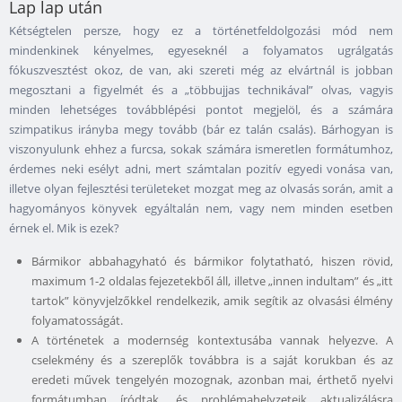
Lap lap után
Kétségtelen persze, hogy ez a történetfeldolgozási mód nem
mindenkinek kényelmes, egyeseknél a folyamatos ugrálgatás
fókuszvesztést okoz, de van, aki szereti még az elvártnál is jobban
megosztani a figyelmét és a „többujjas technikával” olvas, vagyis
minden lehetséges továbblépési pontot megjelöl, és a számára
szimpatikus irányba megy tovább (bár ez talán csalás). Bárhogyan is
viszonyulunk ehhez a furcsa, sokak számára ismeretlen formátumhoz,
érdemes neki esélyt adni, mert számtalan pozitív egyedi vonása van,
illetve olyan fejlesztési területeket mozgat meg az olvasás során, amit a
hagyományos könyvek egyáltalán nem, vagy nem minden esetben
érnek el. Mik is ezek?
Bármikor abbahagyható és bármikor folytatható, hiszen rövid,
maximum 1-2 oldalas fejezetekből áll, illetve „innen indultam” és „itt
tartok” könyvjelzőkkel rendelkezik, amik segítik az olvasási élmény
folyamatosságát.
A történetek a modernség kontextusába vannak helyezve. A
cselekmény és a szereplők továbbra is a saját korukban és az
eredeti művek tengelyén mozognak, azonban mai, érthető nyelvi
formátumban íródtak, és problémahelyzeteik aktualizálásra