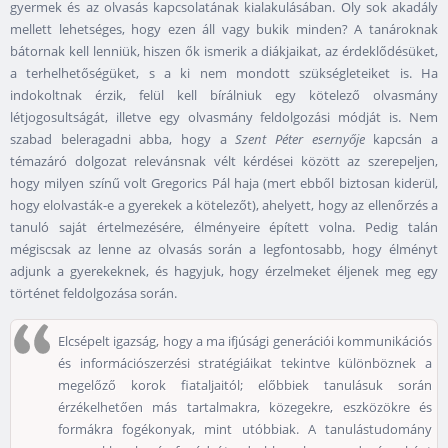
gyermek és az olvasás kapcsolatának kialakulásában. Oly sok akadály
mellett lehetséges, hogy ezen áll vagy bukik minden? A tanároknak
bátornak kell lenniük, hiszen ők ismerik a diákjaikat, az érdeklődésüket,
a terhelhetőségüket, s a ki nem mondott szükségleteiket is. Ha
indokoltnak érzik, felül kell bírálniuk egy kötelező olvasmány
létjogosultságát, illetve egy olvasmány feldolgozási módját is. Nem
szabad beleragadni abba, hogy a
Szent Péter esernyője
kapcsán a
témazáró dolgozat relevánsnak vélt kérdései között az szerepeljen,
hogy milyen színű volt Gregorics Pál haja (mert ebből biztosan kiderül,
hogy elolvasták-e a gyerekek a kötelezőt), ahelyett, hogy az ellenőrzés a
tanuló saját értelmezésére, élményeire épített volna. Pedig talán
mégiscsak az lenne az olvasás során a legfontosabb, hogy élményt
adjunk a gyerekeknek, és hagyjuk, hogy érzelmeket éljenek meg egy
történet feldolgozása során.
Elcsépelt igazság, hogy a ma ifjúsági generációi kommunikációs
és információszerzési stratégiáikat tekintve különböznek a
megelőző korok fiataljaitól; előbbiek tanulásuk során
érzékelhetően más tartalmakra, közegekre, eszközökre és
formákra fogékonyak, mint utóbbiak. A tanulástudomány