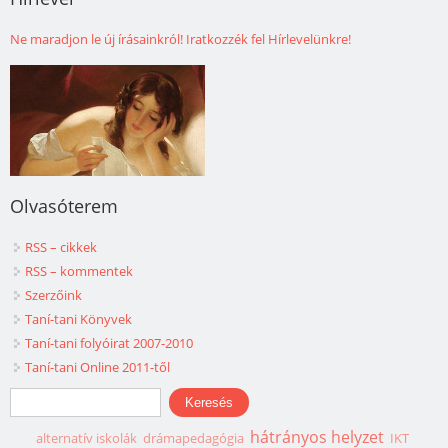
Ne maradjon le új írásainkról! Iratkozzék fel Hírlevelünkre!
Olvasóterem
RSS – cikkek
RSS – kommentek
Szerzőink
Taní-tani Könyvek
Taní-tani folyóirat 2007-2010
Taní-tani Online 2011-től
Keresés űrlap
Keresés
hátrányos helyzet
alternatív iskolák
drámapedagógia
IKT