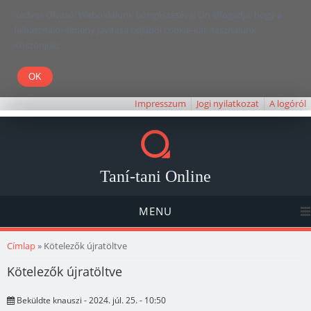
Kedves Olvasó! Weboldalunk böngészésével Ön elfogadja, hogy a
felhasználói élmény javítása céljából cookie-kat használunk.
Köszönjük!
Impresszum
Jogi nyilatkozat
A logóról
Taní-tani Online
MENU
Jelenlegi hely
Címlap
» Kötelezők újratöltve
Kötelezők újratöltve
Beküldte
knauszi
- 2024. júl. 25. - 10:50