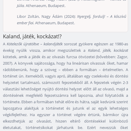
Júlia.
Athenaeum, Budapest.
Libor Zoltán, Nagy Ádám (2024):
Nyergelj, fordulj! – A kőszívű
ember fiai.
Athenaeum, Budapest.
Kaland, játék, kockázat!?
A
Kötelezők újratöltve – kalandjáték
sorozat gyökere egészen az 1980-as
évekig nyúlik vissza, amikor megszülettek a
Kaland, játék, kockázat
kötetek, amik a játék és az olvasás furcsa ötvözetei (bővebben: Zagor,
2007). A könyvek sajátossága, hogy ha lineárisan olvassuk őket, hamar
rádöbbenünk, hogy a szöveg – ebben a formában – értelmetlen. A
történet ún. itemekből, vagyis apró, általában egy cselekvési és döntési
helyzetet tartalmazó, számozott fejezetekből áll. A fejezetek végén 2-3
választási lehetőséget nyújtó döntési helyzet előtt áll az olvasó, majd a
döntésének megfelelő fejezetszámra kell lapoznia, ahol folytatódik a
története. Ebben a formában tehát előre és hátra, saját kedvünk szerint
lapozgatva alakítjuk a történetet és jutunk el az egyik lehetséges
végkifejlethez. Ha egyszer a történet végére értünk, bármikor újra
elkezdhetjük az olvasást, hiszen eltérő döntésekkel különböző
életutakat, történetsíkokat járhatunk be. Ezért nevezzük őket