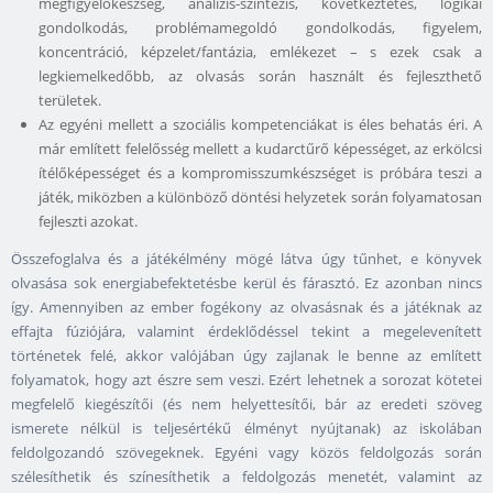
megfigyelőkészség, analízis-szintézis, következtetés, logikai
gondolkodás, problémamegoldó gondolkodás, figyelem,
koncentráció, képzelet/fantázia, emlékezet – s ezek csak a
legkiemelkedőbb, az olvasás során használt és fejleszthető
területek.
Az egyéni mellett a szociális kompetenciákat is éles behatás éri. A
már említett felelősség mellett a kudarctűrő képességet, az erkölcsi
ítélőképességet és a kompromisszumkészséget is próbára teszi a
játék, miközben a különböző döntési helyzetek során folyamatosan
fejleszti azokat.
Összefoglalva és a játékélmény mögé látva úgy tűnhet, e könyvek
olvasása sok energiabefektetésbe kerül és fárasztó. Ez azonban nincs
így. Amennyiben az ember fogékony az olvasásnak és a játéknak az
effajta fúziójára, valamint érdeklődéssel tekint a megelevenített
történetek felé, akkor valójában úgy zajlanak le benne az említett
folyamatok, hogy azt észre sem veszi. Ezért lehetnek a sorozat kötetei
megfelelő kiegészítői (és nem helyettesítői, bár az eredeti szöveg
ismerete nélkül is teljesértékű élményt nyújtanak) az iskolában
feldolgozandó szövegeknek. Egyéni vagy közös feldolgozás során
szélesíthetik és színesíthetik a feldolgozás menetét, valamint az