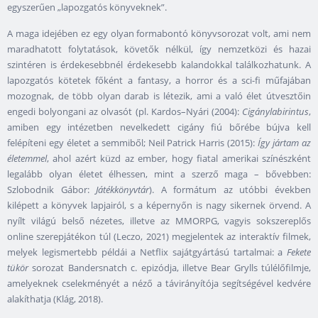
egyszerűen „lapozgatós könyveknek”.
A maga idejében ez egy olyan formabontó könyvsorozat volt, ami nem
maradhatott folytatások, követők nélkül, így nemzetközi és hazai
szintéren is érdekesebbnél érdekesebb kalandokkal találkozhatunk. A
lapozgatós kötetek főként a fantasy, a horror és a sci-fi műfajában
mozognak, de több olyan darab is létezik, ami a való élet útvesztőin
engedi bolyongani az olvasót (pl. Kardos–Nyári (2004):
Cigánylabirintus
,
amiben egy intézetben nevelkedett cigány fiú bőrébe bújva kell
felépíteni egy életet a semmiből; Neil Patrick Harris (2015):
Így jártam az
életemmel
, ahol azért küzd az ember, hogy fiatal amerikai színészként
legalább olyan életet élhessen, mint a szerző maga – bővebben:
Szlobodnik Gábor:
Játékkönyvtár
). A formátum az utóbbi években
kilépett a könyvek lapjairól, s a képernyőn is nagy sikernek örvend. A
nyílt világú belső nézetes, illetve az MMORPG, vagyis sokszereplős
online szerepjátékon túl (Leczo, 2021) megjelentek az interaktív filmek,
melyek legismertebb példái a Netflix sajátgyártású tartalmai: a
Fekete
tükör
sorozat Bandersnatch c. epizódja, illetve Bear Grylls túlélőfilmje,
amelyeknek cselekményét a néző a távirányítója segítségével kedvére
alakíthatja (Klág, 2018).