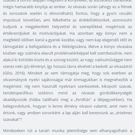
mégis hamarabb kinyitja az ember. Az olvasás során (ahogy ez a filmek
és sorozatok esetén is elmondható) fontos, hogy a gyors vizuális
impulzust követően, ami felkeltette az érdeklődésünket, azonosulni
tudjunk a megjelenített helyzettel és szereplőkkel, megértsük az
értékrendjüket és motivációjukat. Ha azonban egy könyv nem a
megfelelő időben kerül a gyerek kezébe, vagy nem kap elegendő időt és
támogatást a befogadásra és a feldolgozásra, illetve a könyv olvasása
közben egy számára elavult problématérképpel kell szembesülnie, nem
alakul ki kötődés közte és a szöveg között, az nagy valószínűséggel nem
szerez neki (jó) élményt, így hosszú távra elveheti a kedvét az olvasástól
(Gősi, 2016). Mindezt az sem támogatja meg, hogy sok esetben az
olvasmányok nyelvi sajátosságai már önmagukban is megnehezítik a
megértést: rég nem használt nyelvtani szerkezetek, kikopott szavak,
területspecifikus szókincs mind az olvasás gördülékenységét
akadályozzák (hiába található meg a „fordítás” a lábjegyzetben). Ha
belegondolunk, hogyan is lenne élmény olvasni valamit, amit nem is
értünk, vagy amiben soronként a lap alján kell keresnünk az „értelmes
szavakat”?
Mindezeken túl a tanári munka jelentősége sem elhanyagolható a