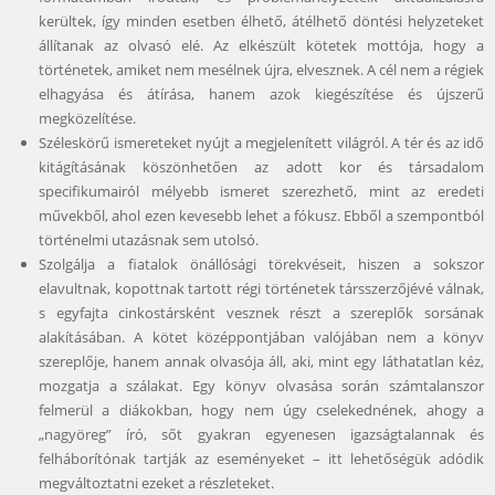
kerültek, így minden esetben élhető, átélhető döntési helyzeteket
állítanak az olvasó elé. Az elkészült kötetek mottója, hogy a
történetek, amiket nem mesélnek újra, elvesznek. A cél nem a régiek
elhagyása és átírása, hanem azok kiegészítése és újszerű
megközelítése.
Széleskörű ismereteket nyújt a megjelenített világról. A tér és az idő
kitágításának köszönhetően az adott kor és társadalom
specifikumairól mélyebb ismeret szerezhető, mint az eredeti
művekből, ahol ezen kevesebb lehet a fókusz. Ebből a szempontból
történelmi utazásnak sem utolsó.
Szolgálja a fiatalok önállósági törekvéseit, hiszen a sokszor
elavultnak, kopottnak tartott régi történetek társszerzőjévé válnak,
s egyfajta cinkostársként vesznek részt a szereplők sorsának
alakításában. A kötet középpontjában valójában nem a könyv
szereplője, hanem annak olvasója áll, aki, mint egy láthatatlan kéz,
mozgatja a szálakat. Egy könyv olvasása során számtalanszor
felmerül a diákokban, hogy nem úgy cselekednének, ahogy a
„nagyöreg” író, sőt gyakran egyenesen igazságtalannak és
felháborítónak tartják az eseményeket – itt lehetőségük adódik
megváltoztatni ezeket a részleteket.