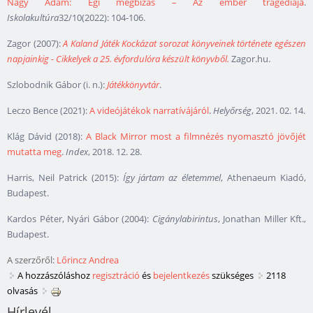
Nagy Ádám: Égi megbízás – Az ember tragédiája
.
Iskolakultúra
32/10(2022): 104-106.
Zagor (2007):
A Kaland Játék Kockázat sorozat könyveinek története egészen
napjainkig - Cikkelyek a 25. évfordulóra készült könyvből.
Zagor.hu.
Szlobodnik Gábor (i. n.):
Játékkönyvtár
.
Leczo Bence (2021):
A videójátékok narratívájáról
.
Helyőrség
, 2021. 02. 14.
Klág Dávid (2018):
A Black Mirror most a filmnézés nyomasztó jövőjét
mutatta meg
.
Index
, 2018. 12. 28.
Harris, Neil Patrick (2015):
Így jártam az életemmel
, Athenaeum Kiadó,
Budapest.
Kardos Péter, Nyári Gábor (2004):
Cigánylabirintus
, Jonathan Miller Kft.,
Budapest.
A szerzőről:
Lőrincz Andrea
A hozzászóláshoz
regisztráció
és
bejelentkezés
szükséges
2118
olvasás
Hírlevél