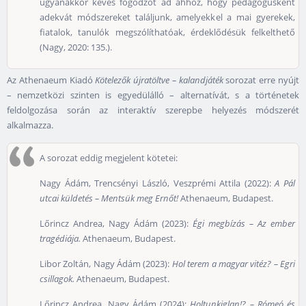
ugyanakkor kevés fogódzót ad ahhoz, hogy pedagógusként
adekvát módszereket találjunk, amelyekkel a mai gyerekek,
fiatalok, tanulók megszólíthatóak, érdeklődésük felkelthető
(Nagy, 2020: 135.).
Az Athenaeum Kiadó
Kötelezők újratöltve – kalandjáték
sorozat erre nyújt
– nemzetközi szinten is egyedülálló – alternatívát, s a történetek
feldolgozása során az interaktív szerepbe helyezés módszerét
alkalmazza.
A sorozat eddig megjelent kötetei:
Nagy Ádám, Trencsényi László, Veszprémi Attila (2022):
A Pál
utcai küldetés – Mentsük meg Ernőt!
Athenaeum, Budapest.
Lőrincz Andrea, Nagy Ádám (2023):
Égi megbízás – Az ember
tragédiája.
Athenaeum, Budapest.
Libor Zoltán, Nagy Ádám (2023):
Hol terem a magyar vitéz? – Egri
csillagok.
Athenaeum, Budapest.
Lőrincz Andrea, Nagy Ádám (2024):
Holtunkiglan!? – Rómeó és