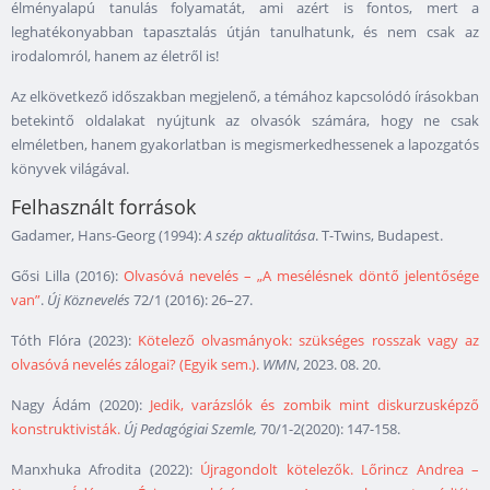
élményalapú tanulás folyamatát, ami azért is fontos, mert a
leghatékonyabban tapasztalás útján tanulhatunk, és nem csak az
irodalomról, hanem az életről is!
Az elkövetkező időszakban megjelenő, a témához kapcsolódó írásokban
betekintő oldalakat nyújtunk az olvasók számára, hogy ne csak
elméletben, hanem gyakorlatban is megismerkedhessenek a lapozgatós
könyvek világával.
Felhasznált források
Gadamer, Hans-Georg (1994):
A szép aktualitása
. T-Twins, Budapest.
Gősi Lilla (2016):
Olvasóvá nevelés – „A mesélésnek döntő jelentősége
van”
.
Új Köznevelés
72/1 (2016): 26–27.
Tóth Flóra (2023):
Kötelező olvasmányok: szükséges rosszak vagy az
olvasóvá nevelés zálogai? (Egyik sem.)
.
WMN
, 2023. 08. 20.
Nagy Ádám (2020):
Jedik, varázslók és zombik mint diskurzusképző
konstruktivisták.
Új Pedagógiai Szemle,
70/1-2(2020): 147-158.
Manxhuka Afrodita (2022):
Újragondolt kötelezők. Lőrincz Andrea –