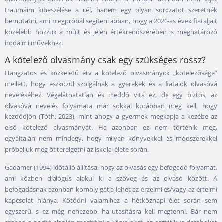
traumáim kibeszélése a cél, hanem egy olyan sorozatot szeretnék
bemutatni, ami megpróbál segíteni abban, hogy a 2020-as évek fiataljait
közelebb hozzuk a múlt és jelen értékrendszerében is meghatározó
irodalmi művekhez.
A kötelező olvasmány csak egy szükséges rossz?
Hangzatos és közkeletű érv a kötelező olvasmányok „kötelezősége”
mellett, hogy eszközül szolgálnak a gyerekek és a fiatalok olvasóvá
neveléséhez. Végeláthatatlan és meddő vita ez, de egy biztos, az
olvasóvá nevelés folyamata már sokkal korábban meg kell, hogy
kezdődjön (Tóth, 2023), mint ahogy a gyermek megkapja a kezébe az
első kötelező olvasmányát. Ha azonban ez nem történik meg,
egyáltalán nem mindegy, hogy milyen könyvekkel és módszerekkel
próbáljuk meg őt terelgetni az iskolai élete során.
Gadamer (1994) időtálló állítása, hogy az olvasás egy befogadó folyamat,
ami közben dialógus alakul ki a szöveg és az olvasó között. A
befogadásnak azonban komoly gátja lehet az érzelmi és/vagy az értelmi
kapcsolat hiánya. Kötődni valamihez a hétköznapi élet során sem
egyszerű, s ez még nehezebb, ha utasításra kell megtenni. Bár nem
szabad a borító alapján megítélni a könyveket, az esztétikus darabokat