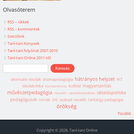
Olvasóterem
RSS – cikkek
RSS – kommentek
Szerzőink
Taní-tani Könyvek
Taní-tani folyóirat 2007-2010
Taní-tani Online 2011-től
Keresés űrlap
Keresés
hátrányos helyzet
alternatív iskolák
drámapedagógia
IKT
magyartanítás
iskolakritika
külföld
kompetencia
művészetpedagógia
oktatáspolitika
nevelés
neveléstörténet
pedagógusok
romák
szabad nevelés
tantárgy-pedagógia
SNI
örökség
Tovább
Copyright © 2026, Taní-tani Online