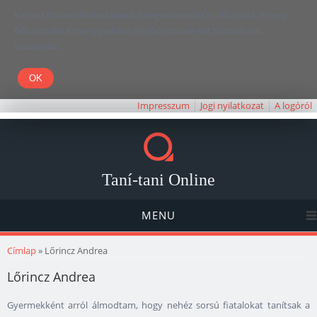
Kedves Olvasó! Weboldalunk böngészésével Ön elfogadja, hogy a
felhasználói élmény javítása céljából cookie-kat használunk.
Köszönjük!
Impresszum
Jogi nyilatkozat
A logóról
Taní-tani Online
MENU
Jelenlegi hely
Címlap
» Lőrincz Andrea
Lőrincz Andrea
Gyermekként arról álmodtam, hogy nehéz sorsú fiatalokat tanítsak a