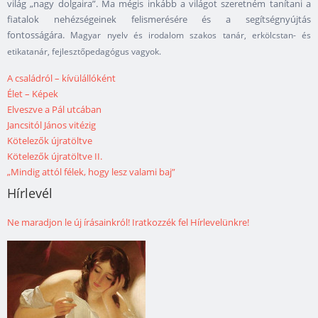
világ „nagy dolgaira”. Ma mégis inkább a világot szeretném tanítani a
fiatalok nehézségeinek felismerésére és a segítségnyújtás
fontosságára.
Magyar nyelv és irodalom szakos tanár, erkölcstan- és
etikatanár, fejlesztőpedagógus vagyok.
A családról – kívülállóként
Élet – Képek
Elveszve a Pál utcában
Jancsitól János vitézig
Kötelezők újratöltve
Kötelezők újratöltve II.
„Mindig attól félek, hogy lesz valami baj”
Hírlevél
Ne maradjon le új írásainkról! Iratkozzék fel Hírlevelünkre!