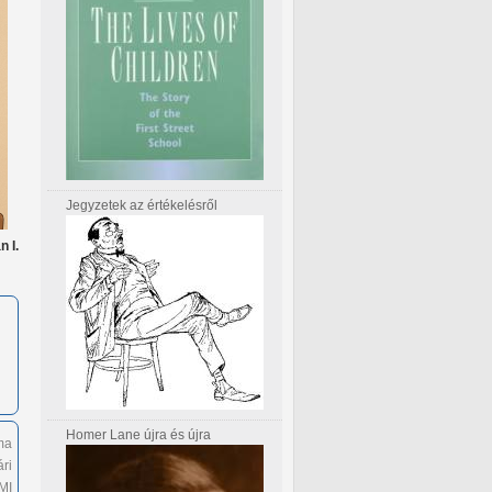
Jegyzetek az értékelésről
 I.
Homer Lane újra és újra
 ma
ári
MI