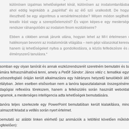
különösen izgalmas lehetőségeket kínál, különösen az irodalomtanításba
ahol eddig leginkább a „papírillat” és az élő szó uralkodott. De hogy
illeszthető be egy algoritmus a versértelmezésbe? Milyen módon segítheti
kreatív írást vagy a szereplőelemzést? És vajon képes-e egy mesterség
rendszer ráhangolódni az irodalom finom rezdüléseire?
Ebben a cikkben annak járunk utána, hogyan lehet az MI-t értelmesen 
hatékonyan bevonni az irodalomórák világába – nem gépi válaszokat keresv
hanem új lehetőségeket nyitva a gondolkodásra, a közös felfedezésre és 
élményszerű tanulásra.*
ásomban egy olyan tanórát és annak eszközrendszerét szeretném bemutatni és bá
ámára felhasználhatóvá tenni, amely a
Petőfi Sándor: János vitéz
c. tematikai egy
szösszefoglaló óráján került alkalmazásra egy hátrányos helyzetű tanulókból áll
ztályban. Jelen esetben elsősorban nem a tanóra tapasztalatainak összegzésére
dagógiai reflexióra törekszem, hanem a felkészülés során használt weboldal
ogramok, a mesterséges intelligencia adta lehetőségek bemutatására.
tanóra teljes szerkezete egy PowerPoint bemutatóban került kialakításra, min
kalmazott feladat a vetítés során nyert értelmet.
bemutató az alábbi linken elérhető (az animációk a letöltést követően működ
gfelelően):