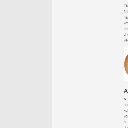
El
fe
ha
kö
em
dr
vé
A
A 
se
ku
vo
a 
do