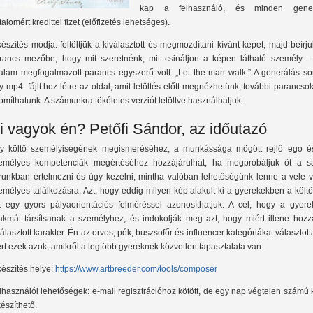
kap a felhasználó, és minden gener
talomért kredittel fizet (előfizetés lehetséges).
készítés módja: feltöltjük a kiválasztott és megmozdítani kívánt képet, majd beírj
rancs mezőbe, hogy mit szeretnénk, mit csináljon a képen látható személy –
talam megfogalmazott parancs egyszerű volt: „Let the man walk.” A generálás so
y mp4. fájlt hoz létre az oldal, amit letöltés előtt megnézhetünk, további parancso
nomíthatunk. A számunkra tökéletes verziót letöltve használhatjuk.
i vagyok én? Petőfi Sándor, az időutazó
y költő személyiségének megismeréséhez, a munkássága mögött rejlő ego é
emélyes kompetenciák megértéséhez hozzájárulhat, ha megpróbáljuk őt a sa
runkban értelmezni és úgy kezelni, mintha valóban lehetőségünk lenne a vele v
emélyes találkozásra. Azt, hogy eddig milyen kép alakult ki a gyerekekben a költő
t egy gyors pályaorientációs felméréssel azonosíthatjuk. A cél, hogy a gyere
akmát társítsanak a személyhez, és indokolják meg azt, hogy miért illene hozz
választott karakter. Én az orvos, pék, buszsofőr és influencer kategóriákat választot
rt ezek azok, amikről a legtöbb gyereknek közvetlen tapasztalata van.
készítés helye:
https://www.artbreeder.com/tools/composer
lhasználói lehetőségek: e-mail regisztrációhoz kötött, de egy nap végtelen számú
készíthető.