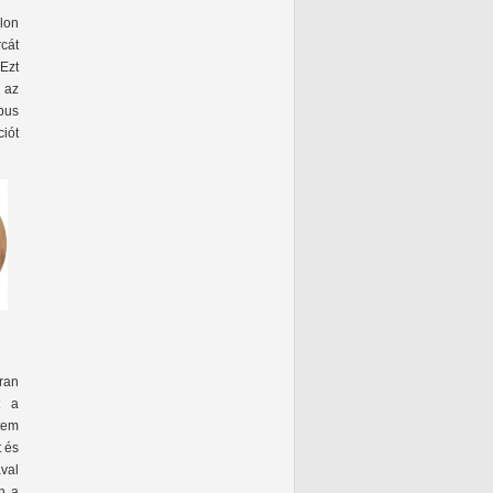
alon
cát
 Ezt
 az
bus
ciót
ran
t a
tem
 és
val
n a