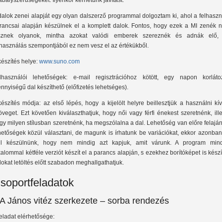
abályszerűségeket. Ilyenkor kérhetünk javítást.
dalok zenei alapját egy olyan dalszerző programmal dolgoztam ki, ahol a felhasz
rancsai alapján készülnek el a komplett dalok. Fontos, hogy ezek a MI zenék 
sznek olyanok, mintha azokat valódi emberek szereznék és adnák elő,
lhasználás szempontjából ez nem vesz el az értékükből.
készítés helye:
www.suno.com
lhasználói lehetőségek: e-mail regisztrációhoz kötött, egy napon korlátoz
nnyiségű dal készíthető (előfizetés lehetséges).
készítés módja: az első lépés, hogy a kijelölt helyre beillesztjük a használni kí
öveget. Ezt követően kiválaszthatjuk, hogy női vagy férfi énekest szeretnénk, ill
gy milyen stílusban szeretnénk, ha megszólalna a dal. Lehetőség van előre felaján
hetőségek közül választani, de magunk is írhatunk be variációkat, ekkor azonban
ll készülnünk, hogy nem mindig azt kapjuk, amit várunk. A program min
kalommal kétféle verziót készít el a parancs alapján, s ezekhez borítóképet is készí
lokat letöltés előtt szabadon meghallgathatjuk.
soportfeladatok
. A János vitéz szerkezete – sorba rendezés
feladat elérhetősége: