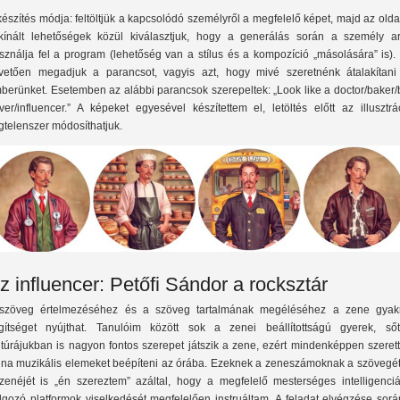
készítés módja: feltöltjük a kapcsolódó személyről a megfelelő képet, majd az old
lkínált lehetőségek közül kiválasztjuk, hogy a generálás során a személy ar
sználja fel a program (lehetőség van a stílus és a kompozíció „másolására” is).
vetően megadjuk a parancsot, vagyis azt, hogy mivé szeretnénk átalakítani
berünket. Esetemben az alábbi parancsok szerepeltek: „Look like a doctor/baker/
iver/influencer.” A képeket egyesével készítettem el, letöltés előtt az illusztrá
gtelenszer módosíthatjuk.
z influencer: Petőfi Sándor a rocksztár
szöveg értelmezéséhez és a szöveg tartalmának megéléséhez a zene gyak
gítséget nyújthat. Tanulóim között sok a zenei beállítottságú gyerek, ső
ltúrájukban is nagyon fontos szerepet játszik a zene, ezért mindenképpen szeret
lna muzikális elemeket beépíteni az órába. Ezeknek a zeneszámoknak a szövegét
zenéjét is „én szereztem” azáltal, hogy a megfelelő mesterséges intelligenciá
lgozó platformok viselkedését megfelelően instruáltam. A feladat elvégzése sorá