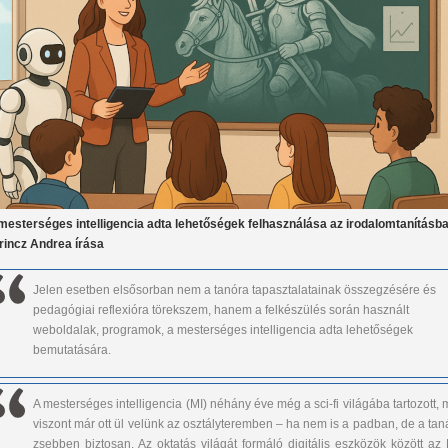
mesterséges intelligencia adta lehetőségek felhasználása az irodalomtanításban
rincz Andrea írása
Jelen esetben elsősorban nem a tanóra tapasztalatainak összegzésére és
pedagógiai reflexióra törekszem, hanem a felkészülés során használt
weboldalak, programok, a mesterséges intelligencia adta lehetőségek
bemutatására.
A mesterséges intelligencia (MI) néhány éve még a sci-fi világába tartozott,
viszont már ott ül velünk az osztályteremben – ha nem is a padban, de a tan
zsebben biztosan. Az oktatás világát formáló digitális eszközök között az 