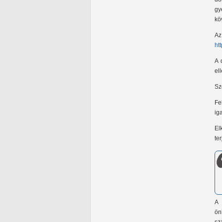
gy
kö
Az
ht
A 
el
Sz
Fe
ig
El
te
A 
ön