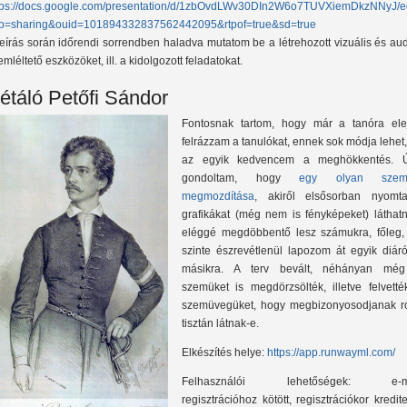
tps://docs.google.com/presentation/d/1zbOvdLWv30DIn2W6o7TUVXiemDkzNNyJ/e
p=sharing&ouid=101894332837562442095&rtpof=true&sd=true
leírás során időrendi sorrendben haladva mutatom be a létrehozott vizuális és aud
emléltető eszközöket, ill. a kidolgozott feladatokat.
étáló Petőfi Sándor
Fontosnak tartom, hogy már a tanóra ele
felrázzam a tanulókat, ennek sok módja lehet
az egyik kedvencem a meghökkentés. 
gondoltam, hogy
egy olyan szem
megmozdítása
, akiről elsősorban nyomtat
grafikákat (még nem is fényképeket) láthatn
eléggé megdöbbentő lesz számukra, főleg,
szinte észrevétlenül lapozom át egyik diáró
másikra. A terv bevált, néhányan mé
szemüket is megdörzsölték, illetve felvetté
szemüvegüket, hogy megbizonyosodjanak ró
tisztán látnak-e.
Elkészítés helye:
https://app.runwayml.com/
Felhasználói lehetőségek: e-m
regisztrációhoz kötött, regisztrációkor kredit