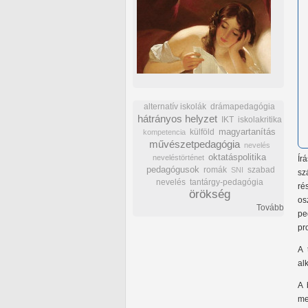
alternatív iskolák
drámapedagógia
hátrányos helyzet
IKT
iskolakritika
külföld
magyartanítás
kompetencia
művészetpedagógia
nevelés
oktatáspolitika
neveléstörténet
Ír
pedagógusok
romák
szabad
SNI
sz
nevelés
tantárgy-pedagógia
ré
örökség
os
Tovább
pe
pr
A 
al
A 
me