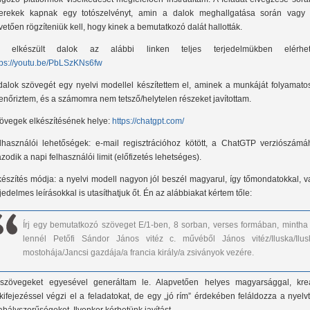
erekek kapnak egy totószelvényt, amin a dalok meghallgatása során vagy 
vetően rögzíteniük kell, hogy kinek a bemutatkozó dalát hallották.
 elkészült dalok az alábbi linken teljes terjedelmükben elérhet
tps://youtu.be/PbLSzKNs6fw
dalok szövegét egy nyelvi modellel készítettem el, aminek a munkáját folyamato
lenőriztem, és a számomra nem tetsző/helytelen részeket javítottam.
övegek elkészítésének helye:
https://chatgpt.com/
lhasználói lehetőségek: e-mail regisztrációhoz kötött, a ChatGTP verziószámá
azodik a napi felhasználói limit (előfizetés lehetséges).
készítés módja: a nyelvi modell nagyon jól beszél magyarul, így tőmondatokkal, 
rjedelmes leírásokkal is utasíthatjuk őt. Én az alábbiakat kértem tőle:
Írj egy bemutatkozó szöveget E/1-ben, 8 sorban, verses formában, mintha 
lennél Petőfi Sándor János vitéz c. művéből János vitéz/Iluska/Ilus
mostohája/Jancsi gazdája/a francia király/a zsiványok vezére.
szövegeket egyesével generáltam le. Alapvetően helyes magyarsággal, krea
kifejezéssel végzi el a feladatokat, de egy „jó rím” érdekében feláldozza a nyelv