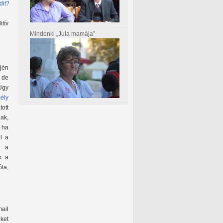
dit?
itív
Mindenki „Jula mamája”
jén
, de
Úgy
ély
ott
ak,
 ha
l a
g a
k a
la,
ail
eket