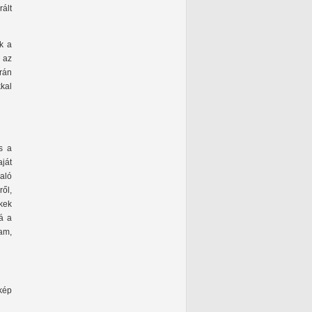
ált
uk a
 az
rán
kkal
s a
ját
aló
ről,
kek
á a
tam,
 kép