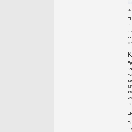
tar
El
pa
ál
eg
fi
K
Eg
sz
ko
sz
az
sz
ki
me
El
Fe
el