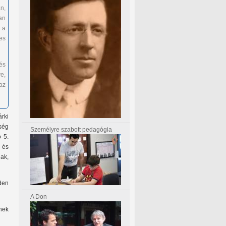
n,
an
 a
es
és
e,
az
rki
ség
Személyre szabott pedagógia
ó 5.
 és
ak,
den
A Don
nek