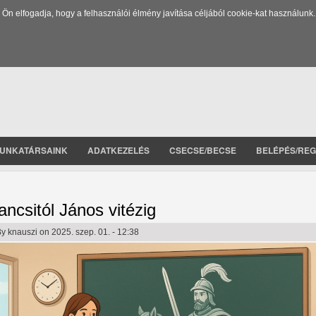
 elfogadja, hogy a felhasználói élmény javítása céljából cookie-kat használunk.
UNKATÁRSAINK
ADATKEZELÉS
CSECSE/BECSE
BELÉPÉS/REG
ancsitól János vitézig
By
knauszi
on 2025. szep. 01. - 12:38