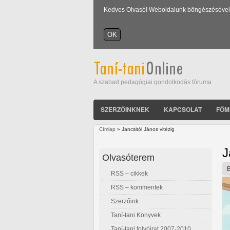
Kedves Olvasó! Weboldalunk böngészésével Ön
A szabad pedagógiai gondolkodás fóruma
SZERZŐINKNEK
KAPCSOLAT
FŐM
Címlap
» Jancsitól János vitézig
Jelenlegi hely
J
Olvasóterem
RSS – cikkek
RSS – kommentek
Szerzőink
Taní-tani Könyvek
Taní-tani folyóirat 2007-2010