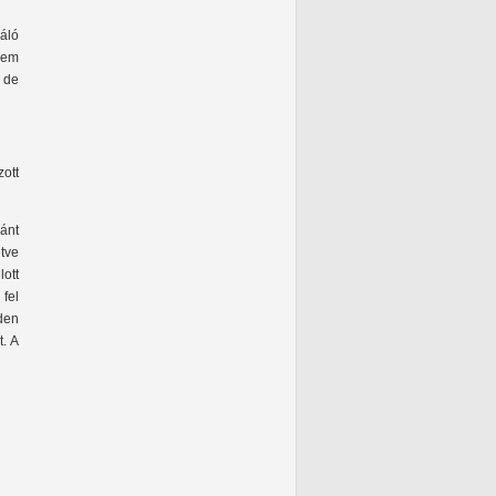
náló
nem
 de
ott
vánt
etve
lott
 fel
den
t. A