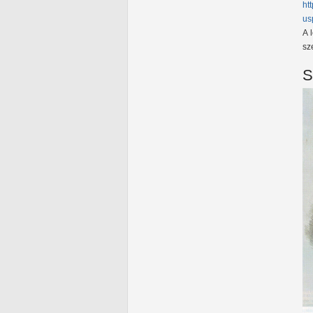
ht
us
A 
sz
S