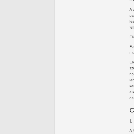
sz
A 
pa
le
fe
El
Fe
me
El
sz
ho
le
ke
al
da
C
I
A 