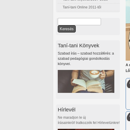
Taní-tani Online 2011-től
Keresés
Keresés űrlap
Taní-tani Könyvek
Szabad írás – szabad hozzáférés: a
szabad pedagógiai gondolkodás
könyvei.
A 
Lő
Hírlevél
Ne maradjon le új
írásainkról! Iratkozzék fel Hírlevelünkre!