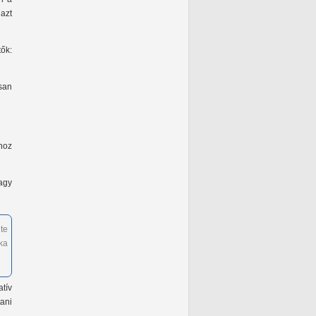
azt
ők:
san
hoz
vagy
te
ka
tív
tani