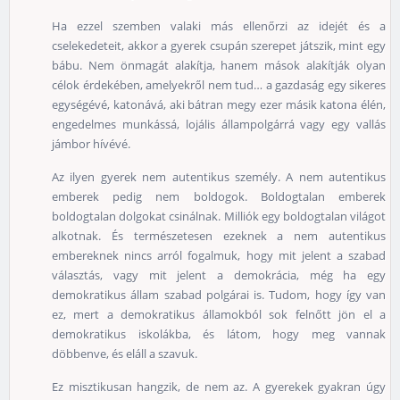
Ha ezzel szemben valaki más ellenőrzi az idejét és a
cselekedeteit, akkor a gyerek csupán szerepet játszik, mint egy
bábu. Nem önmagát alakítja, hanem mások alakítják olyan
célok érdekében, amelyekről nem tud… a gazdaság egy sikeres
egységévé, katonává, aki bátran megy ezer másik katona élén,
engedelmes munkássá, lojális állampolgárrá vagy egy vallás
jámbor hívévé.
Az ilyen gyerek nem autentikus személy. A nem autentikus
emberek pedig nem boldogok. Boldogtalan emberek
boldogtalan dolgokat csinálnak. Milliók egy boldogtalan világot
alkotnak. És természetesen ezeknek a nem autentikus
embereknek nincs arról fogalmuk, hogy mit jelent a szabad
választás, vagy mit jelent a demokrácia, még ha egy
demokratikus állam szabad polgárai is. Tudom, hogy így van
ez, mert a demokratikus államokból sok felnőtt jön el a
demokratikus iskolákba, és látom, hogy meg vannak
döbbenve, és eláll a szavuk.
Ez misztikusan hangzik, de nem az. A gyerekek gyakran úgy