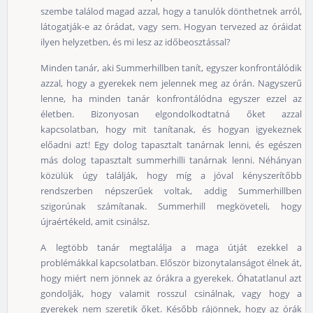
szembe találod magad azzal, hogy a tanulók dönthetnek arról,
látogatják-e az órádat, vagy sem. Hogyan tervezed az óráidat
ilyen helyzetben, és mi lesz az időbeosztással?
Minden tanár, aki Summerhillben tanít, egyszer konfrontálódik
azzal, hogy a gyerekek nem jelennek meg az órán. Nagyszerű
lenne, ha minden tanár konfrontálódna egyszer ezzel az
életben. Bizonyosan elgondolkodtatná őket azzal
kapcsolatban, hogy mit tanítanak, és hogyan igyekeznek
előadni azt! Egy dolog tapasztalt tanárnak lenni, és egészen
más dolog tapasztalt summerhilli tanárnak lenni. Néhányan
közülük úgy találják, hogy míg a jóval kényszerítőbb
rendszerben népszerűek voltak, addig Summerhillben
szigorúnak számítanak. Summerhill megköveteli, hogy
újraértékeld, amit csinálsz.
A legtöbb tanár megtalálja a maga útját ezekkel a
problémákkal kapcsolatban. Először bizonytalanságot élnek át,
hogy miért nem jönnek az órákra a gyerekek. Óhatatlanul azt
gondolják, hogy valamit rosszul csinálnak, vagy hogy a
gyerekek nem szeretik őket. Később rájönnek, hogy az órák