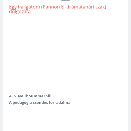
Egy hallgatóm (Pannon E -drámatanári szak)
dolgozata
A. S. Neill: Summerhill
A pedagógia csendes forradalma