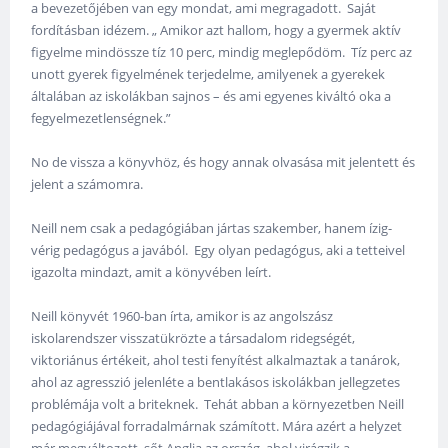
a bevezetőjében van egy mondat, ami megragadott. Saját
fordításban idézem. „ Amikor azt hallom, hogy a gyermek aktív
figyelme mindössze tíz 10 perc, mindig meglepődöm. Tíz perc az
unott gyerek figyelmének terjedelme, amilyenek a gyerekek
általában az iskolákban sajnos – és ami egyenes kiváltó oka a
fegyelmezetlenségnek.”
No de vissza a könyvhöz, és hogy annak olvasása mit jelentett és
jelent a számomra.
Neill nem csak a pedagógiában jártas szakember, hanem ízig-
vérig pedagógus a javából. Egy olyan pedagógus, aki a tetteivel
igazolta mindazt, amit a könyvében leírt.
Neill könyvét 1960-ban írta, amikor is az angolszász
iskolarendszer visszatükrözte a társadalom ridegségét,
viktoriánus értékeit, ahol testi fenyítést alkalmaztak a tanárok,
ahol az agresszió jelenléte a bentlakásos iskolákban jellegzetes
problémája volt a briteknek. Tehát abban a környezetben Neill
pedagógiájával forradalmárnak számított. Mára azért a helyzet