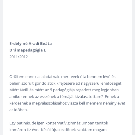
Erdélyiné Aradi Beáta
Drámapedagógia I.
2011/2012
Örültem ennek a faladatnak, mert évek óta bennem lévő és
belém szorult gondolatok kifejtésére ad nagyszerű lehetőséget.
Miért Neill, és miért az ő pedagógiája ragadott meg legjobban,
amikor ennek az esszének a témáját kiválasztottam? Ennek a
kérdésnek a megválaszolásához vissza kell mennem néhány évet
az időben.
Egy patinás, de igen konzervatív gimnáziumban tanítok
immáron tíz éve. Késői újrakezdőnek szoktam magam