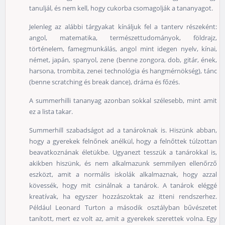
tanuljál, és nem kell, hogy cukorba csomagolják a tananyagot.
Jelenleg az alábbi tárgyakat kínáljuk fel a tanterv részeként:
angol, matematika, természettudományok, földrajz,
történelem, famegmunkálás, angol mint idegen nyelv, kínai,
német, japán, spanyol, zene (benne zongora, dob, gitár, ének,
harsona, trombita, zenei technológia és hangmérnökség), tánc
(benne scratching és break dance), dráma és főzés.
A summerhilli tananyag azonban sokkal szélesebb, mint amit
ez a lista takar.
Summerhill szabadságot ad a tanároknak is. Hiszünk abban,
hogy a gyerekek felnőnek anélkül, hogy a felnőttek túlzottan
beavatkoznának életükbe. Ugyanezt tesszük a tanárokkal is,
akikben hiszünk, és nem alkalmazunk semmilyen ellenőrző
eszközt, amit a normális iskolák alkalmaznak, hogy azzal
kövessék, hogy mit csinálnak a tanárok. A tanárok eléggé
kreatívak, ha egyszer hozzászoktak az itteni rendszerhez.
Például Leonard Turton a második osztályban bűvészetet
tanított, mert ez volt az, amit a gyerekek szerettek volna. Egy