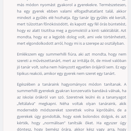
más módon nyomást gyakorol a gyerekekre. Természetesen,
ha egy gyerek ebben valami elfogadhatatlant talál, akkor
mindezt a gyűlés elé hozhatja. Egy tanár így gyűlés elé került,
mert túlzottan főnökösödött, és kapott egy fél órás büntetést,
hogy ez alatt tisztítsa meg a gyomoktól a kinti sakktáblát. Azt
mondta, hogy ez a legjobb dolog volt, ami vele történhetett,
mert elgondolkodott arról, hogy mi is a szerepe az osztályban.
Emlékszem egy summerhilli fiúra, aki azt mondta, hogy nem
szereti a művészettanárt, mert az irritálja őt, de mivel valóban
jó tanár volt, soha nem hiányzott egyetlen órájáról sem. Ez egy
tipikus reakció, amikor egy gyerek nem szeret egy tanárt.
Egészében a tanáraink hagyományos módon tanítanak. A
summerhilli gyerekek gyakran konzervatív bandává válnak, ha
az iskolai órákról van szó. Szeretnek leülni és a tananyagot
„feltálalva” megkapni. Néha voltak olyan tanáraink, akik
modernebb módszereket szerettek volna kipróbálni, de a
gyerekek úgy gondolták, hogy ezek bolondos dolgok, és azt
kérték, hogy „normálisan” tanítsák őket. Ha egyszer úgy
döntesz, hogy bemész órára, akkor kész vagy arra, hogy