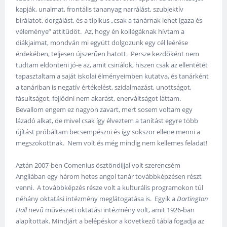
kapják, unalmat, frontális tananyag narrálást, szubjektív
bírálatot, dorgálást, és a tipikus „csak a tanárnak lehet igaza és
véleménye” attitűdöt. Az, hogy én kollégáknak hívtam a
diákjaimat, mondván mi együtt dolgozunk egy cél leérése
érdekében, teljesen újszerűen hatott. Persze kezdőként nem
tudtam eldönteni jó-e az, amit csinálok, hiszen csak az ellentétét
tapasztaltam a saját iskolai élményeimben kutatva, és tanárként
a tanáriban is negatív értékelést, szidalmazást, unottságot,
fásultságot, fejlődni nem akarást, enerváltságot láttam.
Bevallom engem ez nagyon zavart, mert sosem voltam egy
lázadó alkat, de mivel csak így élveztem a tanítást egyre több
újítást próbáltam becsempészni és így sokszor ellene menni a
megszokottnak. Nem volt és még mindig nem kellemes feladat!
Aztán 2007-ben Comenius ösztöndíjjal volt szerencsém
Angliában egy három hetes angol tanár továbbképzésen részt
venni. A továbbképzés része volt a kulturális programokon túl
néhány oktatási intézmény meglátogatása is. Egyik a
Dartington
Hall
nevű művészeti oktatási intézmény volt, amit 1926-ban
alapítottak. Mindjárt a belépéskor a következő tábla fogadja az