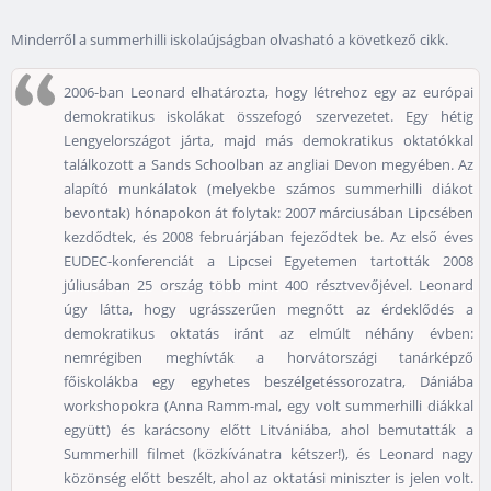
Minderről a summerhilli iskolaújságban olvasható a következő cikk.
2006-ban Leonard elhatározta, hogy létrehoz egy az európai
demokratikus iskolákat összefogó szervezetet. Egy hétig
Lengyelországot járta, majd más demokratikus oktatókkal
találkozott a Sands Schoolban az angliai Devon megyében. Az
alapító munkálatok (melyekbe számos summerhilli diákot
bevontak) hónapokon át folytak: 2007 márciusában Lipcsében
kezdődtek, és 2008 februárjában fejeződtek be. Az első éves
EUDEC-konferenciát a Lipcsei Egyetemen tartották 2008
júliusában 25 ország több mint 400 résztvevőjével. Leonard
úgy látta, hogy ugrásszerűen megnőtt az érdeklődés a
demokratikus oktatás iránt az elmúlt néhány évben:
nemrégiben meghívták a horvátországi tanárképző
főiskolákba egy egyhetes beszélgetéssorozatra, Dániába
workshopokra (Anna Ramm-mal, egy volt summerhilli diákkal
együtt) és karácsony előtt Litvániába, ahol bemutatták a
Summerhill filmet (közkívánatra kétszer!), és Leonard nagy
közönség előtt beszélt, ahol az oktatási miniszter is jelen volt.