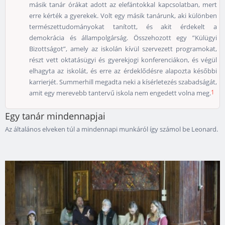
másik tanár órákat adott az elefántokkal kapcsolatban, mert
erre kérték a gyerekek. Volt egy másik tanárunk, aki különben
természettudományokat tanított, és akit érdekelt a
demokrácia és állampolgárság. Összehozott egy ”Külügyi
Bizottságot”, amely az iskolán kívül szervezett programokat,
részt vett oktatásügyi és gyerekjogi konferenciákon, és végül
elhagyta az iskolát, és erre az érdeklődésre alapozta későbbi
karrierjét. Summerhill megadta neki a kísérletezés szabadságát,
1
amit egy merevebb tantervű iskola nem engedett volna meg.
Egy tanár mindennapjai
Az általános elveken túl a mindennapi munkáról így számol be Leonard.