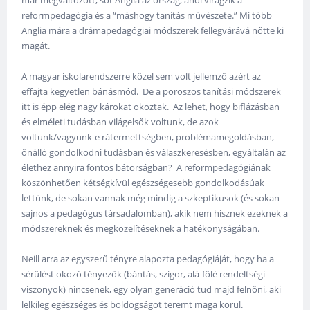
már megváltozott, sőt Anglia az ország, ahol virágzik a
reformpedagógia és a “máshogy tanítás művészete.” Mi több
Anglia mára a drámapedagógiai módszerek fellegvárává nőtte ki
magát.
A magyar iskolarendszerre közel sem volt jellemző azért az
effajta kegyetlen bánásmód. De a poroszos tanítási módszerek
itt is épp elég nagy károkat okoztak. Az lehet, hogy biflázásban
és elméleti tudásban világelsők voltunk, de azok
voltunk/vagyunk-e rátermettségben, problémamegoldásban,
önálló gondolkodni tudásban és válaszkeresésben, egyáltalán az
élethez annyira fontos bátorságban? A reformpedagógiának
köszönhetően kétségkívül egészségesebb gondolkodásúak
lettünk, de sokan vannak még mindig a szkeptikusok (és sokan
sajnos a pedagógus társadalomban), akik nem hisznek ezeknek a
módszereknek és megközelítéseknek a hatékonyságában.
Neill arra az egyszerű tényre alapozta pedagógiáját, hogy ha a
sérülést okozó tényezők (bántás, szigor, alá-fölé rendeltségi
viszonyok) nincsenek, egy olyan generáció tud majd felnőni, aki
lelkileg egészséges és boldogságot teremt maga körül.