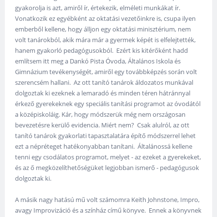
gyakorolja is azt, amiről ír, értekezik, elméleti munkákat ír.
Vonatkozik ez egyébként az oktatási vezetőinkre is, csupa ilyen
emberből kellene, hogy álljon egy oktatási minisztérium, nem
volt tanárokból, akik mára már a gyermek képét is elfelejtették,
hanem gyakorló pedagógusokból. Ezért kis kitérőként hadd
említsem itt meg a Dankó Pista Óvoda, Általános Iskola és
Gimnázium tevékenységét, amiről egy továbbképzés során volt
szerencsém hallani. Az ott tanító tanárok áldozatos munkával
dolgoztak ki ezeknek a lemaradó és minden téren hátránnyal
érkező gyerekeknek egy speciális tanítási programot az óvodától
a középiskoláig. Kár, hogy módszerük még nem országosan
bevezetésre kerülő evidencia. Miért nem? Csak alulról, az ott
tanító tanárok gyakorlati tapasztalatára építő módszerrel lehet
ezt a népréteget hatékonyabban tanítani. Általánossá kellene
tenni egy csodálatos programot, melyet - az ezeket a gyerekeket,
és az ő megközelíthetőségüket legjobban ismerő - pedagógusok
dolgoztak ki.
A másik nagy hatású mű volt számomra Keith Johnstone, Impro,
avagy Improvizáció és a színház című könyve. Ennek a könyvnek