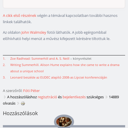
A cikk első részének
végén a témával kapcsolatban további hasznos
linkek találhatók.
Az oldalon
John Walmsley
fotói láthatók. A jobb egérgombbal
előhívható helyi menüt a művész kifejezett kérésére tiltottuk le.
1.
Zoe Radhead: Summerhill and A. S. Neill
– könyvrészlet
2.
Writing Summerhill. Alison Hume explains how she came to write a drama
about a unique school
3.
Leonard beszéde az EUDEC alapító 2008-as Lipcsei konferenciáján
A szerzőről:
Fóti Péter
A hozzászóláshoz
regisztráció
és
bejelentkezés
szükséges
14889
olvasás
Hozzászólások