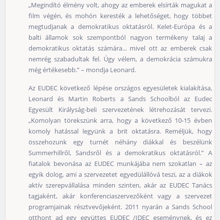
„Megindító élmény volt, ahogy az emberek elsírták magukat a
film végén, és mohón keresték a lehetőséget, hogy többet
megtudjanak a demokratikus oktatásról. Kelet-Európa és a
balti államok sok szempontból nagyon termékeny talaj a
demokratikus oktatás számára... mivel ott az emberek csak
nemrég szabadultak fel. Úgy vélem, a demokrácia számukra
még értékesebb.” – mondja Leonard.
Az EUDEC következő lépése országos egyesületek kialakítása,
Leonard és Martin Roberts a Sands Schoolból az Eudec
Egyesült Királyság-beli szervezetének létrehozását tervezi.
„Komolyan törekszünk arra, hogy a következő 10-15 évben
komoly hatással legyünk a brit oktatásra. Reméljük, hogy
összehozunk egy turnét néhány diákkal és beszélünk
Summerhillről, Sandsről és a demokratikus oktatásról.” A
fiatalok bevonása az EUDEC munkájába nem szokatlan – az
egyik dolog, ami a szervezetet egyedülállóvá teszi, az a diákok
aktív szerepvállalása minden szinten, akár az EUDEC Tanács
tagjaként, akár konferenciaszervezőként vagy a szervezet
programjainak résztvevőjeként. 2011 nyarán a Sands School
otthont ad egy együttes EUDEC /IDEC eseménynek, és ez