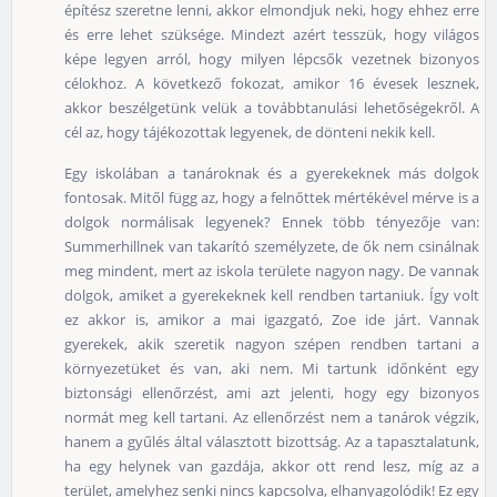
építész szeretne lenni, akkor elmondjuk neki, hogy ehhez erre
és erre lehet szüksége. Mindezt azért tesszük, hogy világos
képe legyen arról, hogy milyen lépcsők vezetnek bizonyos
célokhoz. A következő fokozat, amikor 16 évesek lesznek,
akkor beszélgetünk velük a továbbtanulási lehetőségekről. A
cél az, hogy tájékozottak legyenek, de dönteni nekik kell.
Egy iskolában a tanároknak és a gyerekeknek más dolgok
fontosak. Mitől függ az, hogy a felnőttek mértékével mérve is a
dolgok normálisak legyenek? Ennek több tényezője van:
Summerhillnek van takarító személyzete, de ők nem csinálnak
meg mindent, mert az iskola területe nagyon nagy. De vannak
dolgok, amiket a gyerekeknek kell rendben tartaniuk. Így volt
ez akkor is, amikor a mai igazgató, Zoe ide járt. Vannak
gyerekek, akik szeretik nagyon szépen rendben tartani a
környezetüket és van, aki nem. Mi tartunk időnként egy
biztonsági ellenőrzést, ami azt jelenti, hogy egy bizonyos
normát meg kell tartani. Az ellenőrzést nem a tanárok végzik,
hanem a gyűlés által választott bizottság. Az a tapasztalatunk,
ha egy helynek van gazdája, akkor ott rend lesz, míg az a
terület, amelyhez senki nincs kapcsolva, elhanyagolódik! Ez egy