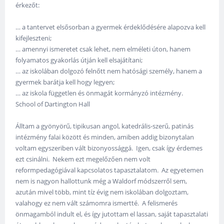
érkezőt:
… a tantervet elsősorban a gyermek érdeklődésére alapozva kell
kifejleszteni;
… amennyi ismeretet csak lehet, nem elméleti úton, hanem
folyamatos gyakorlás útján kell elsajátítani;
… az iskolában dolgozó felnőtt nem hatósági személy, hanem a
gyermek barátja kell hogy legyen;
… az iskola független és önmagát kormányzó intézmény.
School of Dartington Hall
Álltam a gyönyörű, tipikusan angol, katedrális-szerű, patinás
intézmény falai között és minden, amiben addig bizonytalan
voltam egyszeriben vált bizonyossággá. Igen, csak így érdemes
ezt csinálni. Nekem ezt megelőzően nem volt
reformpedagógiával kapcsolatos tapasztalatom. Az egyetemen
nem is nagyon hallottunk még a Waldorf módszerről sem,
azután mivel több, mint tíz évig nem iskolában dolgoztam,
valahogy ez nem vált számomra ismertté. A felismerés
önmagamból indult el, és így jutottam el lassan, saját tapasztalati