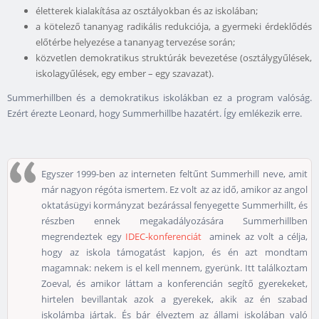
életterek kialakítása az osztályokban és az iskolában;
a kötelező tananyag radikális redukciója, a gyermeki érdeklődés
előtérbe helyezése a tananyag tervezése során;
közvetlen demokratikus struktúrák bevezetése (osztálygyűlések,
iskolagyűlések, egy ember – egy szavazat).
Summerhillben és a demokratikus iskolákban ez a program valóság.
Ezért érezte Leonard, hogy Summerhillbe hazatért. Így emlékezik erre.
Egyszer 1999-ben az interneten feltűnt Summerhill neve, amit
már nagyon régóta ismertem. Ez volt az az idő, amikor az angol
oktatásügyi kormányzat bezárással fenyegette Summerhillt, és
részben ennek megakadályozására Summerhillben
megrendeztek egy
IDEC-konferenciát
aminek az volt a célja,
hogy az iskola támogatást kapjon, és én azt mondtam
magamnak: nekem is el kell mennem, gyerünk. Itt találkoztam
Zoeval, és amikor láttam a konferencián segítő gyerekeket,
hirtelen bevillantak azok a gyerekek, akik az én szabad
iskolámba jártak. És bár élveztem az állami iskolában való