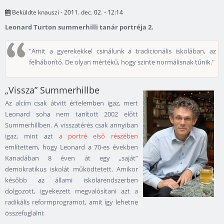
Beküldte
knauszi
- 2011. dec. 02. - 12:14
Leonard Turton summerhilli tanár portréja 2.
"Amit a gyerekekkel csinálunk a tradicionális iskolában, az
felháborító. De olyan mértékű, hogy szinte normálisnak tűnik."
„Vissza” Summerhillbe
Az alcím csak átvitt értelemben igaz, mert
Leonard soha nem tanított 2002 előtt
Summerhillben. A visszatérés csak annyiban
igaz, mint azt
a portré első részében
említettem, hogy Leonard a 70-es években
Kanadában 8 éven át egy „saját”
demokratikus iskolát működtetett. Amikor
később az állami iskolarendszerben
dolgozott, igyekezett megvalósítani azt a
radikális reformprogramot, amit így lehetne
összefoglalni: