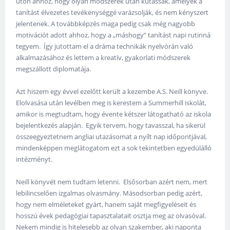
úton ahhoz, hogy olyan módszerek után kutassak, amelyek a
tanítást élvezetes tevékenységgé varázsolják, és nem kényszert
jelentenek. A továbbképzés maga pedig csak még nagyobb
motivációt adott ahhoz, hogy a „máshogy” tanítást napi rutinná
tegyem. Így jutottam el a dráma technikák nyelvórán való
alkalmazásához és lettem a kreatív, gyakorlati módszerek
megszállott diplomatája.
Azt hiszem egy évvel ezelőtt került a kezembe A.S. Neill könyve.
Elolvasása után levélben meg is kerestem a Summerhill iskolát,
amikor is megtudtam, hogy évente kétszer látogatható az iskola
bejelentkezés alapján. Egyik tervem, hogy tavasszal, ha sikerül
összeegyeztetnem angliai utazásomat a nyílt nap időpontjával,
mindenképpen meglátogatom ezt a sok tekintetben egyedülálló
intézményt.
Neill könyvét nem tudtam letenni. Elsősorban azért nem, mert
lebilincselően izgalmas olvasmány. Másodsorban pedig azért,
hogy nem elméleteket gyárt, hanem saját megfigyeléseit és
hosszú évek pedagógiai tapasztalatait osztja meg az olvasóval.
Nekem mindig is hitelesebb az olyan szakember, aki naponta