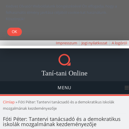
Kedves Olvasó! Weboldalunk böngészésével Ön elfogadja, hogy a
felhasználói élmény javítása céljából cookie-kat használunk.
Köszönjük!
Impresszum
Jogi nyilatkozat
A logóról
Taní-tani Online
MENU
Jelenlegi hely
Címlap
» Fóti Péter: Tantervi tanácsadó és a demokratikus iskolák
mozgalmának kezdeményezője
Fóti Péter: Tantervi tanácsadó és a demokratikus
iskolák mozgalmának kezdeményezője