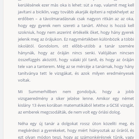
kerülésének ezer más oka is lehet: süt a nap, valamit meg kell
javítani a biciklin, vagy tovább akarják építeni a rejtekhelyet az
erdőben – a távolmaradásnak csak nagyon ritkán az az oka,
hogy egy gyerek nem szereti a tanárt. Ahhoz is hozzá kell
szokniuk, hogy nem aszerint értékelik őket, hogy hány gyerek
jelenik meg az órájukon. Ez nagymértékben különbözik a többi
iskolától. Gondolom, ott előbb-utóbb a tanár szemére
hánynák, hogy az óráján nincs senki. Valójában nincsen
összefüggés aközött, hogy valaki jól tanít, és hogy az óráján
tele van a tanterem. Még az se mércéje a tanárnak, hogy hány
tanítványa tett le vizsgákat, és azok milyen eredményesek
voltak.
Mi Summerhillben nem gondoljuk, hogy a jobb
vizsgaeredmény a siker jelzése lenne. Amikor egy német
kislány 13 éves korában matematikából letette a GCSE vizsgát,
az emberek megcsodálták, de nem volt egy óriási dolog.
Néha egy új tanár a dolgokat rossz úton közelíti meg, és
megkérdezi a gyerekeket, hogy miért hiányoztak az óráról, és
ezt olyan módon teszi, hogy az számonkérésnek tűnik, vagy