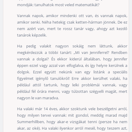
mondják: tanulhatok most veled matematikát?
Vannak napok, amikor mindenki ott van, és vannak napok,
amikor senki. Néha hetekig csak ketten-hárman jönnek. De ez
nem azért van, mert te rossz tanár vagy, ahogy azt kezdő
tanárok képzelik.
Ha pedig valakit nagyon sokáig nem láttunk, akkor
megkérdezzük a többi tanárt: „Mi van Jenniferrel? Rendben
vannak a dolgai? És ekkor kiderül általában, hogy Jennifer
éppen ezzel vagy azzal van elfoglalva, és így helyre kerülnek a
dolgok. Ezzel együtt nekünk van egy listánk a speciális
figyelmet igénylő tanulókról! Erre akkor kerülhet valaki, ha
például attól tartunk, hogy lelki problémái vannak, vagy
például fél órára menni, vagy túlzottan szégyelli magát, mert
nagyon le van maradva.
Ha valaki már 14 éves, akkor szoktunk vele beszélgetni arról,
hogy milyen tervei vannak: mit gondol, meddig marad majd
Summerhillben, hogy akar-e vizsgákat tenni (persze ha nem
akar, az oké). Ha valaki ilyenkor arról mesél, hogy teszem azt,