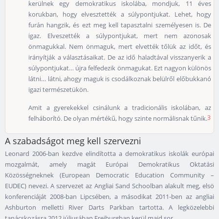
kerülnek egy demokratikus iskolába, mondjuk, 11 éves
korukban, hogy elvesztették a súlypontjukat. Lehet, hogy
furán hangzik, és ezt meg kell tapasztalni személyesen is. De
igaz. Elveszették a súlypontjukat, mert nem azonosak
önmagukkal. Nem önmaguk, mert elvették tőlük az időt, és
irányítják a választásaikat. De az idő haladtával visszanyerik a
súlypontjukat… újra felfedezik önmagukat. Ezt nagyon különös
látni… látni, ahogy maguk is csodálkoznak belülről előbukkanó
igazi természetükön.
Amit a gyerekekkel csinálunk a tradicionális iskolában, az
3
felháborító. De olyan mértékű, hogy szinte normálisnak tűnik.
A szabadságot meg kell szervezni
Leonard 2006-ban kezdve elindította a demokratikus iskolák európai
mozgalmát, amely magát Európai Demokratikus Oktatási
Közösségneknek (European Democratic Education Community –
EUDEC) nevezi. A szervezet az Angliai Sand Schoolban alakult meg, elsö
konferenciáját 2008-ban Lipcsében, a másodikat 2011-ben az angliai
Ashburton melletti River Darts Parkban tartotta. A legközelebbi
tanácskozásra 2012 júliusában Freiburgban kerül majd sor.