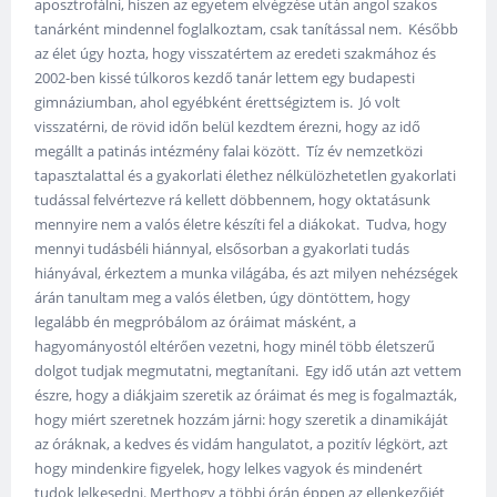
aposztrofálni, hiszen az egyetem elvégzése után angol szakos
tanárként mindennel foglalkoztam, csak tanítással nem. Később
az élet úgy hozta, hogy visszatértem az eredeti szakmához és
2002-ben kissé túlkoros kezdő tanár lettem egy budapesti
gimnáziumban, ahol egyébként érettségiztem is. Jó volt
visszatérni, de rövid időn belül kezdtem érezni, hogy az idő
megállt a patinás intézmény falai között. Tíz év nemzetközi
tapasztalattal és a gyakorlati élethez nélkülözhetetlen gyakorlati
tudással felvértezve rá kellett döbbennem, hogy oktatásunk
mennyire nem a valós életre készíti fel a diákokat. Tudva, hogy
mennyi tudásbéli hiánnyal, elsősorban a gyakorlati tudás
hiányával, érkeztem a munka világába, és azt milyen nehézségek
árán tanultam meg a valós életben, úgy döntöttem, hogy
legalább én megpróbálom az óráimat másként, a
hagyományostól eltérően vezetni, hogy minél több életszerű
dolgot tudjak megmutatni, megtanítani. Egy idő után azt vettem
észre, hogy a diákjaim szeretik az óráimat és meg is fogalmazták,
hogy miért szeretnek hozzám járni: hogy szeretik a dinamikáját
az óráknak, a kedves és vidám hangulatot, a pozitív légkört, azt
hogy mindenkire figyelek, hogy lelkes vagyok és mindenért
tudok lelkesedni. Merthogy a többi órán éppen az ellenkezőjét