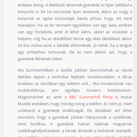
érdekes dolog. A felelősök lehetnek gyerekek is! Ilyen például a
könyvtár is. De ha nincsenek ilyen emberek, akkor az, hogy a
könyvtár az egész közösségé, kevés ahhoz, hogy ott rend
maradjon. Ha az én termeim egyikében van egy láda, amiben
van egy focilabda, amit el lehet kérni, akkor az visszatér a
helyére, míg ha az ebédlőben lenne egy láda labdákkal, akkor
24 óra múlva azok a labdák eltűnnének. Jó tehát, ha a dolgok
egy emberhez tartoznak. De ez nem jelenti azt, hogy a
gyerekek félnének tőlem.
Ma Summerhillben a szülők jobban bevonódnak az iskola
életébe éppen a technikai fejlődés következtében. A 80-as
években az iskolában egy telefon volt… Ma mindenkinek van
mobiltelefonja, ami egyfajta modern köldökzsinór.
Megtörténhet az, amit
a BBC Summerhill filmje
is mutat
Muddy esetében, hogy mindig csöng a telefon. Ez nem jó, mert
csökkenti a gyerekek önállóságát. De általában azt lehet
mondani, hogy a gyerekek jobban hiányoznak a szülőknek,
mint fordítva. A gyerekek hamar találnak maguknak
családtaghelyetteseket, a társak átveszik a testvérek szerepét,