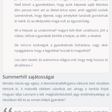
Neill bízott a gyerekekben, hogy azok képesek saját életüket
élni, persze nem azt az életet értve ezen, amit aggódó szüleik
szeretnének, hogy éljenek, vagy amelyiket tanáraik gondolnak
ki nekik. Ez az elképzelés maga volt az egyszerűség.
Mi a helyzet az unalommal? Hagyni kell őket unatkozni, jött a
válasz. Idővel a gyerekek kitöltik a helyet, az időt, a réseket.
De nincs-e szükségük a gyerekeknek biztatásra, vagy akár
nyaggatásra, hogy a legjobbat hozzák ki magukból?
Len rám nézett, és számomra világos volt, hogy még hosszú út
2
áll előttem.
Summerhill sajátosságai
Minden iskola egy egész. A demokráciafelfogásra cikkünk első részében
tértünk ki. A második cikkben vázoltuk azt, ahogy a tanítás folyik.
Hogyan látja Leonard a két megkülönböztető jegy eredményeképp az
iskolában élő és az onnan kilépő gyereket?
Neill egyik gondolata az volt, hogy a gyerekek szabadon