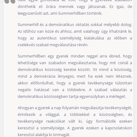
dönthetik el: órára mennek vagy játszanak. Ez igaz, de
leegyszerűsíti azt, ami Summerhillben történik.
Summerhill és a demokratikus oktatás sokkal mélyebb dolog.
Az időhöz van köze és ahhoz, amit valahogy úgy írhatnánk le,
hogy az autentikus személyiség kialakulása az időben a
cselekvés szabad megválasztása révén.
Summerhillben egy gyerek minden reggel arra ébred, hogy
lehetősége van szabadon megválasztania, hogy mit csinál a
demokratikus közösség keretei között. Itt mind a közösség,
mind a demokrácia lényeges, mert ha ezek nem léteznek,
akkor előfordulhat, hogy a gyerek tevékenysége túlzottan
negatív hatással van a többiekre. A szabad választás a
demokratikus közösségben tartja egyensúlyban a mérleget.
Ahogyan a gyerek a nap folyamán megválasztja tevékenységét,
érintkezik a világgal, a többiekkel a közösségben, és
tevékenysége reakciókat vált ki, úgy formálódik ezeken
keresztül a személyisége. A gyerek ezeken a kapcsolatokon
keresztül alakítja ki önmagát.