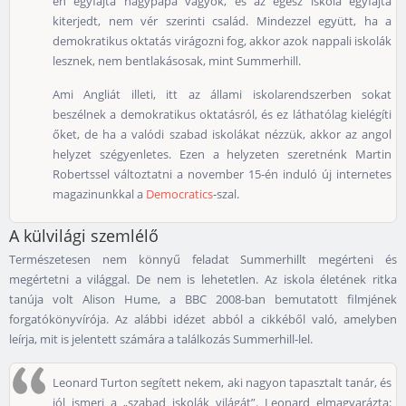
én egyfajta nagypapa vagyok, és az egész iskola egyfajta
kiterjedt, nem vér szerinti család. Mindezzel együtt, ha a
demokratikus oktatás virágozni fog, akkor azok nappali iskolák
lesznek, nem bentlakásosak, mint Summerhill.
Ami Angliát illeti, itt az állami iskolarendszerben sokat
beszélnek a demokratikus oktatásról, és ez láthatólag kielégíti
őket, de ha a valódi szabad iskolákat nézzük, akkor az angol
helyzet szégyenletes. Ezen a helyzeten szeretnénk Martin
Robertssel változtatni a november 15-én induló új internetes
magazinunkkal a
Democratics
-szal.
A külvilági szemlélő
Természetesen nem könnyű feladat Summerhillt megérteni és
megértetni a világgal. De nem is lehetetlen. Az iskola életének ritka
tanúja volt Alison Hume, a BBC 2008-ban bemutatott filmjének
forgatókönyvírója. Az alábbi idézet abból a cikkéből való, amelyben
leírja, mit is jelentett számára a találkozás Summerhill-lel.
Leonard Turton segített nekem, aki nagyon tapasztalt tanár, és
jól ismeri a „szabad iskolák világát”. Leonard elmagyarázta: