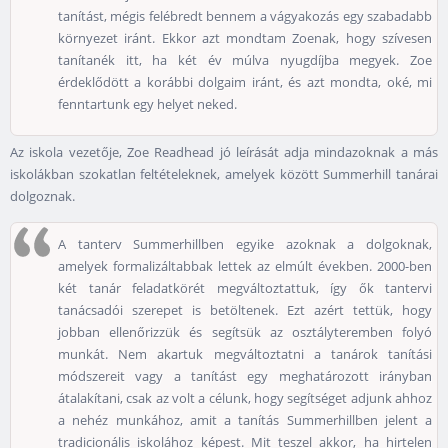
tanítást, mégis felébredt bennem a vágyakozás egy szabadabb
környezet iránt. Ekkor azt mondtam Zoenak, hogy szívesen
tanítanék itt, ha két év múlva nyugdíjba megyek. Zoe
érdeklődött a korábbi dolgaim iránt, és azt mondta, oké, mi
fenntartunk egy helyet neked.
Az iskola vezetője, Zoe Readhead jó leírását adja mindazoknak a más
iskolákban szokatlan feltételeknek, amelyek között Summerhill tanárai
dolgoznak.
A tanterv Summerhillben egyike azoknak a dolgoknak,
amelyek formalizáltabbak lettek az elmúlt években. 2000-ben
két tanár feladatkörét megváltoztattuk, így ők tantervi
tanácsadói szerepet is betöltenek. Ezt azért tettük, hogy
jobban ellenőrizzük és segítsük az osztályteremben folyó
munkát. Nem akartuk megváltoztatni a tanárok tanítási
módszereit vagy a tanítást egy meghatározott irányban
átalakítani, csak az volt a célunk, hogy segítséget adjunk ahhoz
a nehéz munkához, amit a tanítás Summerhillben jelent a
tradicionális iskolához képest. Mit teszel akkor, ha hirtelen