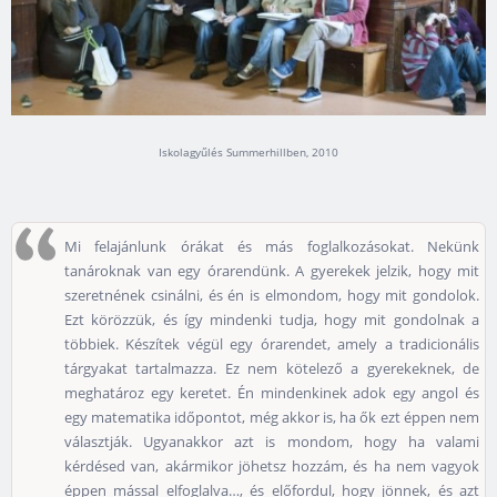
Iskolagyűlés Summerhillben, 2010
Mi felajánlunk órákat és más foglalkozásokat. Nekünk
tanároknak van egy órarendünk. A gyerekek jelzik, hogy mit
szeretnének csinálni, és én is elmondom, hogy mit gondolok.
Ezt körözzük, és így mindenki tudja, hogy mit gondolnak a
többiek. Készítek végül egy órarendet, amely a tradicionális
tárgyakat tartalmazza. Ez nem kötelező a gyerekeknek, de
meghatároz egy keretet. Én mindenkinek adok egy angol és
egy matematika időpontot, még akkor is, ha ők ezt éppen nem
választják. Ugyanakkor azt is mondom, hogy ha valami
kérdésed van, akármikor jöhetsz hozzám, és ha nem vagyok
éppen mással elfoglalva…, és előfordul, hogy jönnek, és azt