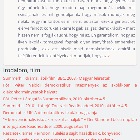
demokratikusnak tűnő külsőt. Olyan nincs, hogy generációk
úgy nőnek fel, hogy minden nap megmondják nekik, mit
csináljanak, és mit gondoljanak, hogy mások mondják meg
nekik, hogy mi fontos és mi nem, és aztán ezek a generációk
elérve felnőtt korukat akarni fogják az igazi demokráciát – mert
hiszen nem is fogják tudni, hogy mi az. Én garantálom, hogy az
ilyen iskolák tömegével fognak olyan irányítható embereket
produkálni, akik azt hiszik majd demokráciának, amiről a
5
feléjük rendelt tekintélyek azt mondják, hogy az.
Irodalom, film
Summerhill dráma. Játékfilm, BBC, 2008. (Magyar felirattal)
Fóti Péter: Valódi demokratikus intézmények az iskolákban a
diákönkormányzatok helyett
Fóti Péter: Látogatás Summerhillben, 2010. október 4-5.
Summerhill 2010 – Interjú Zoe Neill Readheaddel, 2010. október 4-5.
Democratics UK. A demokratikus iskolák magazinja
“A konvencionális iskolák rosszul csinálják.” A Der Standard bécsi napilap
interjúja Zoe Readheaddel, 2009. augusztus 11.
Részletek James Herndon: Túlélés a saját hazádban c. könyvéből