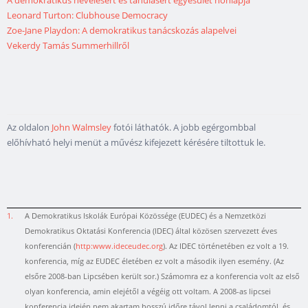
A demokratikus nevelésért és tanulásért egyesület honlapja
Leonard Turton: Clubhouse Democracy
Zoe-Jane Playdon: A demokratikus tanácskozás alapelvei
Vekerdy Tamás Summerhillről
Az oldalon
John Walmsley
fotói láthatók. A jobb egérgombbal
előhívható helyi menüt a művész kifejezett kérésére tiltottuk le.
1.
A Demokratikus Iskolák Európai Közössége (EUDEC) és a Nemzetközi
Demokratikus Oktatási Konferencia (IDEC) által közösen szervezett éves
konferencián (
http:www.ideceudec.org
). Az IDEC történetében ez volt a 19.
konferencia, míg az EUDEC életében ez volt a második ilyen esemény. (Az
elsőre 2008-ban Lipcsében került sor.) Számomra ez a konferencia volt az első
olyan konferencia, amin elejétől a végéig ott voltam. A 2008-as lipcsei
konferencia idején nem akartam hosszú időre távol lenni a családomtól, és