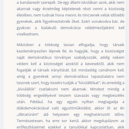
a bandavezér szerepét. De egy állami iskolában azok, akik nem
akarnak vagy érzelmileg képtelenek részt venni a közösség
életében, nem tudnak hova menni, és nincsenek velük idősebb
gyerekek, akik figyelmeztetnék őket. Ezért vonakodva bár, de
gyakran a kialakuló demokrácia védelmezőjeként kell
viselkednem.
Miközben a többség lassan elfogadja, hogy társaik
kezdeményezően lépnek fel, és hagyják, hogy a közösséget
saját demokratikus törvényei szabályozzák, addig nekem
védeni kell a közösséget azoktól a kevesektől, akik nem
fogadják el társaik irányítását. Ezt mindaddig csinálnom kell,
amíg a gyerekek annyi demokratikus tapasztalatra nem
tesznek szert, hogy kezelni tudják a ”kívülállókat”, és ameddig a
„kívülállók” csatlakozni nem akarnak. Mindezt mindig a
többség engedélyével teszem szavazás vagy megbeszélés
után. Például, ha egy egyén nyíltan megtagadja a
diákdemokráciával való együttműködést, akkor őt az én
„diktatúrám” alá helyezem egy meghatározott időre.
Természetesen, ha erre sor kerül, akkor megduplázom az
erőfeszítéseimet ezekkel a tanulókkal kapcsolatban, akik