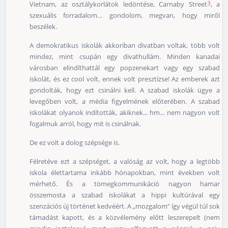
3
Vietnam, az osztálykorlátok ledöntése, Carnaby Street
, a
szexuális forradalom… gondolom, megvan, hogy miről
beszélek.
A demokratikus iskolák akkoriban divatban voltak, több volt
mindez, mint csupán egy divathullám. Minden kanadai
városban elindíthattál egy popzenekart vagy egy szabad
iskolát, és ez cool volt, ennek volt presztízse! Az emberek azt
gondolták, hogy ezt csinálni kell. A szabad iskolák ügye a
levegőben volt, a média figyelmének előterében. A szabad
iskolákat olyanok indították, akiknek... hm... nem nagyon volt
fogalmuk arról, hogy mit is csinálnak.
De ez volt a dolog szépsége is.
Félretéve ezt a szépséget, a valóság az volt, hogy a legtöbb
iskola élettartama inkább hónapokban, mint években volt
mérhető. És a tömegkommunikáció nagyon hamar
összemosta a szabad iskolákat a hippi kultúrával egy
szenzációs új történet kedvéért. A „mozgalom” így végül túl sok
támadást kapott, és a közvélemény előtt leszerepelt (nem