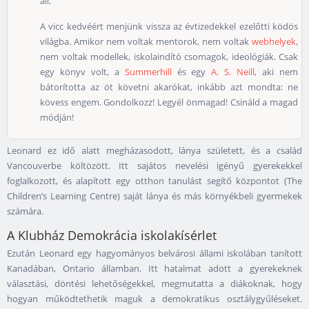
áll.
A vicc kedvéért menjünk vissza az évtizedekkel ezelőtti ködös
világba. Amikor nem voltak mentorok, nem voltak
webhelyek
,
nem voltak modellek, iskolaindító csomagok, ideológiák. Csak
egy könyv volt, a
Summerhill
és egy
A. S. Neill
, aki nem
bátorította az öt követni akarókat, inkább azt mondta: ne
kövess engem. Gondolkozz! Legyél önmagad! Csináld a magad
módján!
Leonard ez idő alatt megházasodott, lánya született, és a család
Vancouverbe költözött. Itt sajátos nevelési igényű gyerekekkel
foglalkozott, és alapított egy otthon tanulást segítő központot (The
Children’s Learning Centre) saját lánya és más környékbeli gyermekek
számára.
A Klubház Demokrácia iskolakísérlet
Ezután Leonard egy hagyományos belvárosi állami iskolában tanított
Kanadában, Ontario államban. Itt hatalmat adott a gyerekeknek
választási, döntési lehetőségekkel, megmutatta a diákoknak, hogy
hogyan működtethetik maguk a demokratikus osztálygyűléseket.