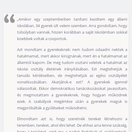
„Amikor egy szeptemberben tanítani kezdtem egy állami
iskolában, 34 gyerek ült velem szemben. Arra gondoltam, hogy
túlsúlyban vannak, hiszen korábban a saját iskolámban sokkal
kisebbek voltak a csoportok.
Azt mondtam a gyerekeknek: nem tudom odaadni nektek a
hatalmamat, mert akkor kirúgnának, mert én a hatalmamat az
államtól kapom. De meg tudom osztani veletek a hatalmat az
iskolai osztály életének irányításában. Ezt megtehetjük a
tanulás kérdéseiben, de megtehetjük az egész osztályélet
vonatkozásában. Akarjátok-e ezt? A gyerekek igennel
válaszoltak. Ekkor demokratikus tanácskozásokat javasoltam,
és megmutattam a gyerekeknek, hogy hogyan működnek
ezek. A szabályok megértése után a gyerekek maguk is
megpróbálták a gyűléseket működtetni.
Elmondtam azt is, hogy szeretnék tereket létrehozni a
teremben, tereket, ahol élni lehet. De ehhez arra lenne szükség,
hogy a területet, amit ma a padok foglalnak el, csökkentsük.