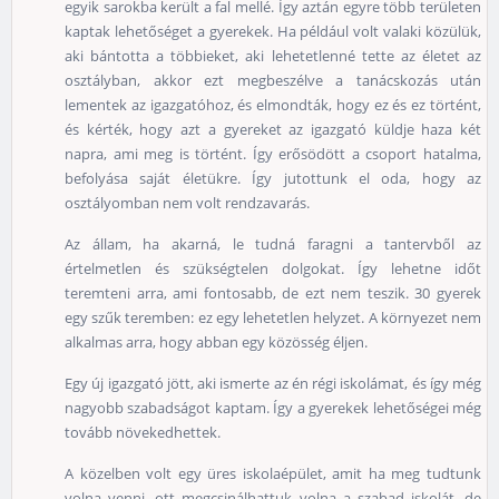
egyik sarokba került a fal mellé. Így aztán egyre több területen
kaptak lehetőséget a gyerekek. Ha például volt valaki közülük,
aki bántotta a többieket, aki lehetetlenné tette az életet az
osztályban, akkor ezt megbeszélve a tanácskozás után
lementek az igazgatóhoz, és elmondták, hogy ez és ez történt,
és kérték, hogy azt a gyereket az igazgató küldje haza két
napra, ami meg is történt. Így erősödött a csoport hatalma,
befolyása saját életükre. Így jutottunk el oda, hogy az
osztályomban nem volt rendzavarás.
Az állam, ha akarná, le tudná faragni a tantervből az
értelmetlen és szükségtelen dolgokat. Így lehetne időt
teremteni arra, ami fontosabb, de ezt nem teszik. 30 gyerek
egy szűk teremben: ez egy lehetetlen helyzet. A környezet nem
alkalmas arra, hogy abban egy közösség éljen.
Egy új igazgató jött, aki ismerte az én régi iskolámat, és így még
nagyobb szabadságot kaptam. Így a gyerekek lehetőségei még
tovább növekedhettek.
A közelben volt egy üres iskolaépület, amit ha meg tudtunk
volna venni, ott megcsinálhattuk volna a szabad iskolát, de