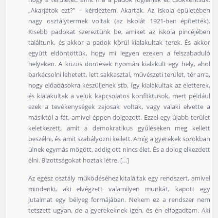
„Akarjátok ezt?” – kérdeztem. Akarták. Az iskola épületében
nagy osztálytermek voltak (az iskolát 1921-ben építették).
Kisebb padokat szereztünk be, amiket az iskola pincéjében
találtunk, és akkor a padok körül kialakultak terek. És akkor
együtt eldöntöttük, hogy mi legyen ezeken a felszabaduló
helyeken. A közös döntések nyomán kialakult egy hely, ahol
barkácsolni lehetett, lett sakkasztal, művészeti terület, tér arra,
hogy előadásokra készüljenek stb. Így kialakultak az életterek,
és kialakultak a velük kapcsolatos konfliktusok, mert például
ezek a tevékenységek zajosak voltak, vagy valaki elvette a
másiktól a fát, amivel éppen dolgozott. Ezzel egy újabb terület
keletkezett, amit a demokratikus gyűléseken meg kellett
beszélni, és amit szabályozni kellett. Amíg a gyerekek sorokban
ülnek egymás mögött, addig ott nincs élet. És a dolog elkezdett
élni. Bizottságokat hoztak létre. […]
Az egész osztály működéséhez kitaláltak egy rendszert, amivel
mindenki, aki elvégzett valamilyen munkát, kapott egy
jutalmat egy bélyeg formájában. Nekem ez a rendszer nem
tetszett ugyan, de a gyerekeknek igen, és én elfogadtam. Aki