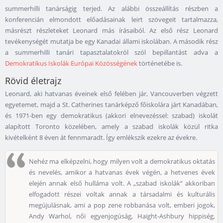
summerhilli tanárságig terjed. Az alábbi összeállítás részben a
konferencián elmondott előadásainak leirt szövegeit tartalmazza,
másrészt részleteket Leonard más írásaiból. Az első rész Leonard
tevékenységét mutatja be egy Kanadai állami iskolában. A második rész
a summerhilli tanári tapasztalatokról szól bepillantást adva a
Demokratikus Iskolák Európai Közösségének
történetébe is.
Rövid életrajz
Leonard, aki hatvanas éveinek első felében jár, Vancouverben végzett
egyetemet, majd a St. Catherines tanárképző főiskolára járt Kanadában,
és 1971-ben egy demokratikus (akkori elnevezéssel: szabad) iskolát
alapított Toronto közelében, amely a szabad iskolák közül ritka
kivételként 8 éven át fennmaradt. Így emlékszik ezekre az évekre.
Nehéz ma elképzelni, hogy milyen volt a demokratikus oktatás
és nevelés, amikor a hatvanas évek végén, a hetvenes évek
elején annak első hulláma volt. A „szabad iskolák” akkoriban
elfogadott részei voltak annak a társadalmi és kulturális
megújulásnak, ami a pop zene robbanása volt, emberi jogok,
Andy Warhol, női egyenjogúság, Haight-Ashbury hippiség,