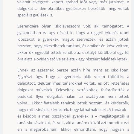
valamit elvégzett, kapott szabad időt vagy más jutalmat. A
dolgokat a demokratikus gyűléseken beszéltük meg, voltak
speciális gyűlések is.
Szerencsére olyan iskolavezetőm volt, aki támogatott. A
gyakorlatban ez úgy nézett ki, hogy a reggeli érkezés utáni
időszakot a gyerekek maguk szervezték, és aztán jöttek
hozzám, hogy elkezdhetek tanítani, és amikor én kész voltam,
akkor ők egyedül tették rendbe az osztályt körülbelül egy fél
óra alatt. Röviden szólva az életük egy részéért felelősek lettek.
Ennek az egésznek persze aztán híre ment az iskolában.
Egyrészt úgy, hogy a gyerekek, akik velem töltötték a
délelőttöt, délután más tanároknál voltak, és ott rettenetes
dolgokat műveltek. Feleseltek, sztrájkoltak, felfordították a
padokat. Ilyen dolgokat nálam az osztályban nem tettek
volna… Ekkor fiatalabb tanárok jöttek hozzám, és kérdezték,
hogy mit csinálok, kérdezték, hogy láthatnák-e ezt. A tanárok –
és később a más osztálybeli gyerekek is – meglátogatták a
tanácskozásainkat, és volt, aki a tanárok közül azt mondta: ezt
én is megpróbálnám. Ekkor elmondtam, hogy hogyan is