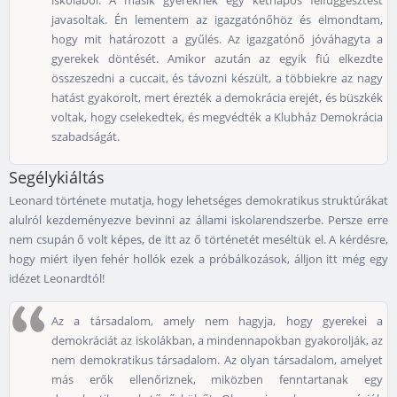
iskolából. A másik gyereknek egy kétnapos felfüggesztést
javasoltak. Én lementem az igazgatónőhöz és elmondtam,
hogy mit határozott a gyűlés. Az igazgatónő jóváhagyta a
gyerekek döntését. Amikor azután az egyik fiú elkezdte
összeszedni a cuccait, és távozni készült, a többiekre az nagy
hatást gyakorolt, mert érezték a demokrácia erejét, és büszkék
voltak, hogy cselekedtek, és megvédték a Klubház Demokrácia
szabadságát.
Segélykiáltás
Leonard története mutatja, hogy lehetséges demokratikus struktúrákat
alulról kezdeményezve bevinni az állami iskolarendszerbe. Persze erre
nem csupán ő volt képes, de itt az ő történetét meséltük el. A kérdésre,
hogy miért ilyen fehér hollók ezek a próbálkozások, álljon itt még egy
idézet Leonardtól!
Az a társadalom, amely nem hagyja, hogy gyerekei a
demokráciát az iskolákban, a mindennapokban gyakorolják, az
nem demokratikus társadalom. Az olyan társadalom, amelyet
más erők ellenőriznek, miközben fenntartanak egy