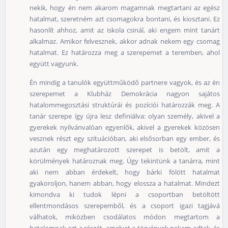
nekik, hogy én nem akarom magamnak megtartani az egész
hatalmat, szeretném azt csomagokra bontani, és kiosztani. Ez
hasonlít ahhoz, amit az iskola csinál, aki engem mint tanárt
alkalmaz. Amikor felvesznek, akkor adnak nekem egy csomag
hatalmat. Ez határozza meg a szerepemet a teremben, ahol
együtt vagyunk.
Én mindig a tanulók együttműködő partnere vagyok, és az én
szerepemet a Klubház Demokrácia nagyon sajátos
hatalommegosztási struktúrái és pozíciói határozzák meg. A
tanár szerepe így újra lesz definiálva: olyan személy, akivel a
gyerekek nyilvánvalóan egyenlők, akivel a gyerekek közösen
vesznek részt egy szituációban, aki elsősorban egy ember, és
azután egy meghatározott szerepet is betölt, amit a
körülmények határoznak meg. Úgy tekintünk a tanárra, mint
aki nem abban érdekelt, hogy bárki fölött hatalmat
gyakoroljon, hanem abban, hogy elossza a hatalmat. Mindezt
kimondva ki tudok lépni a csoportban betöltött
ellentmondásos szerepemből, és a csoport igazi tagjává
válhatok, miközben csodálatos módon megtartom a