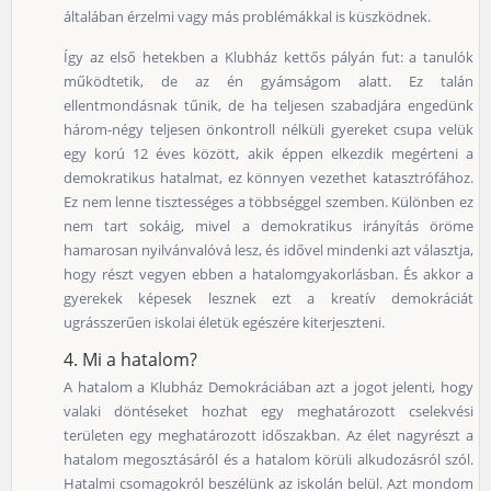
általában érzelmi vagy más problémákkal is küszködnek.
Így az első hetekben a Klubház kettős pályán fut: a tanulók
működtetik, de az én gyámságom alatt. Ez talán
ellentmondásnak tűnik, de ha teljesen szabadjára engedünk
három-négy teljesen önkontroll nélküli gyereket csupa velük
egy korú 12 éves között, akik éppen elkezdik megérteni a
demokratikus hatalmat, ez könnyen vezethet katasztrófához.
Ez nem lenne tisztességes a többséggel szemben. Különben ez
nem tart sokáig, mivel a demokratikus irányítás öröme
hamarosan nyilvánvalóvá lesz, és idővel mindenki azt választja,
hogy részt vegyen ebben a hatalomgyakorlásban. És akkor a
gyerekek képesek lesznek ezt a kreatív demokráciát
ugrásszerűen iskolai életük egészére kiterjeszteni.
4. Mi a hatalom?
A hatalom a Klubház Demokráciában azt a jogot jelenti, hogy
valaki döntéseket hozhat egy meghatározott cselekvési
területen egy meghatározott időszakban. Az élet nagyrészt a
hatalom megosztásáról és a hatalom körüli alkudozásról szól.
Hatalmi csomagokról beszélünk az iskolán belül. Azt mondom