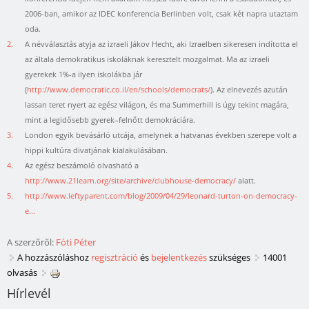
2006-ban, amikor az IDEC konferencia Berlinben volt, csak két napra utaztam
oda.
2.
A névválasztás atyja az izraeli Jákov Hecht, aki Izraelben sikeresen indította el
az általa demokratikus iskoláknak keresztelt mozgalmat. Ma az izraeli
gyerekek 1%-a ilyen iskolákba jár
(
http://www.democratic.co.il/en/schools/democrats/
). Az elnevezés azután
lassan teret nyert az egész világon, és ma Summerhill is úgy tekint magára,
mint a legidősebb gyerek–felnőtt demokráciára.
3.
London egyik bevásárló utcája, amelynek a hatvanas években szerepe volt a
hippi kultúra divatjának kialakulásában.
4.
Az egész beszámoló olvasható a
http://www.21learn.org/site/archive/clubhouse-democracy/
alatt.
5.
http://www.leftyparent.com/blog/2009/04/29/leonard-turton-on-democracy-
e...
A szerzőről:
Fóti Péter
A hozzászóláshoz
regisztráció
és
bejelentkezés
szükséges
14001
olvasás
Hírlevél