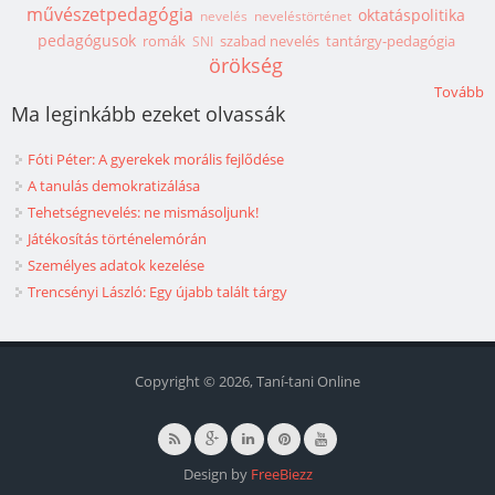
művészetpedagógia
oktatáspolitika
nevelés
neveléstörténet
pedagógusok
romák
szabad nevelés
tantárgy-pedagógia
SNI
örökség
Tovább
Ma leginkább ezeket olvassák
Fóti Péter: A gyerekek morális fejlődése
A tanulás demokratizálása
Tehetségnevelés: ne mismásoljunk!
Játékosítás történelemórán
Személyes adatok kezelése
Trencsényi László: Egy újabb talált tárgy
Copyright © 2026, Taní-tani Online
Design by
FreeBiezz