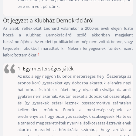
erre nem volt pénzünk.
Öt jegyzet a Klubház Demokráciáról
Az alábbi reflexiókat Leonard valamikor a 2000-es évek elején fűzte
hozzá a Klubház Demokráciáról szóló akkoriban megjelent
beszámolójához. Az eredeti publikációban még nem voltak benne, vagy
terjedelmi okokból maradtak ki. Nekem lényegesnek tűntek, ezért
4
lefordítottam őket.
1. Egy mesterséges játék
Az iskola egy nagyon különös mesterséges hely. Összerakja az
azonos korú gyerekeket egy dobozba akaratuk ellenére napi
hat órára, és kötelezi őket, hogy olyasmit csináljanak, amit
gyakran nem akarnak. Azután ezeket a dobozokat összerakják,
és így gyerekek százai lesznek összetömörítve számtalan
kellemetlen módon. Ennek a mesterségességnek az
eredménye az, hogy bizonyos szabályok szükségesek. Ha te és
a tanárod meg szeretnétek nyerni a játékot (azaz észrevétlenek
akartok maradni a bürokrácia számára, hogy azután a