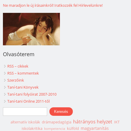
Ne maradjon le új írásainkról! Iratkozzék fel Hírlevelünkre!
Olvasóterem
RSS – cikkek
RSS – kommentek
Szerzőink
Taní-tani Könyvek
Taní-tani folyóirat 2007-2010
Taní-tani Online 2011-től
Keresés űrlap
Keresés
hátrányos helyzet
alternatív iskolák
drámapedagógia
IKT
magyartanítás
iskolakritika
külföld
kompetencia