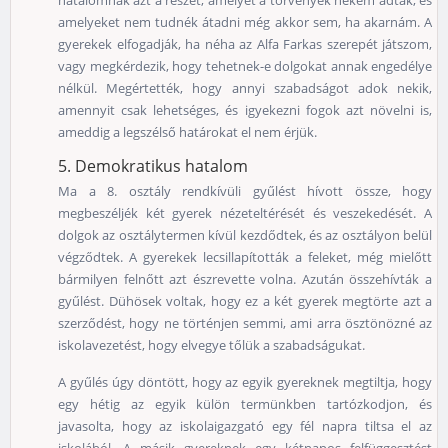
hatalomnak azt a részét, amelyet a törvények nekem adtak, és
amelyeket nem tudnék átadni még akkor sem, ha akarnám. A
gyerekek elfogadják, ha néha az Alfa Farkas szerepét játszom,
vagy megkérdezik, hogy tehetnek-e dolgokat annak engedélye
nélkül. Megértették, hogy annyi szabadságot adok nekik,
amennyit csak lehetséges, és igyekezni fogok azt növelni is,
ameddig a legszélső határokat el nem érjük.
5. Demokratikus hatalom
Ma a 8. osztály rendkívüli gyűlést hívott össze, hogy
megbeszéljék két gyerek nézeteltérését és veszekedését. A
dolgok az osztálytermen kívül kezdődtek, és az osztályon belül
végződtek. A gyerekek lecsillapították a feleket, még mielőtt
bármilyen felnőtt azt észrevette volna. Azután összehívták a
gyűlést. Dühösek voltak, hogy ez a két gyerek megtörte azt a
szerződést, hogy ne történjen semmi, ami arra ösztönözné az
iskolavezetést, hogy elvegye tőlük a szabadságukat.
A gyűlés úgy döntött, hogy az egyik gyereknek megtiltja, hogy
egy hétig az egyik külön termünkben tartózkodjon, és
javasolta, hogy az iskolaigazgató egy fél napra tiltsa el az