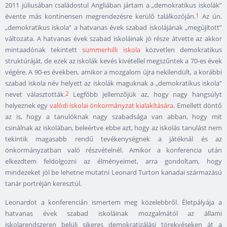
2011 júliusában családostul Angliában jártam a „demokratikus iskolák”
1
évente más kontinensen megrendezésre kerülő találkozóján.
Az ún.
„demokratikus iskola” a hatvanas évek szabad iskolájának „megújított”
változata. A hatvanas évek szabad iskoláinak jó része átvette az akkor
mintaadónak tekintett
summerhilli iskola
közvetlen demokratikus
struktúráját, de ezek az iskolák kevés kivétellel megszűntek a 70-es évek
végére. A 90-es években, amikor a mozgalom újra nekilendült, a korábbi
szabad iskola név helyett az iskolák maguknak a „demokratikus iskola”
2
nevet választották.
Legfőbb jellemzőjük az, hogy nagy hangsúlyt
helyeznek egy
valódi iskolai önkormányzat kialakítására
. Emellett döntő
az is, hogy a tanulóknak nagy szabadsága van abban, hogy mit
csinálnak az iskolában, beleértve ebbe azt, hogy az iskolás tanulást nem
tekintik magasabb rendű tevékenységnek a játéknál és az
önkormányzatban való részvételnél. Amikor a konferencia után
elkezdtem feldolgozni az élményeimet, arra gondoltam, hogy
mindezeket jól be lehetne mutatni Leonard Turton kanadai származású
tanár portréján keresztül.
Leonardot a konferencián ismertem meg közelebbről. Életpályája a
hatvanas évek szabad iskoláinak mozgalmától az állami
iskolarendszeren belüli sikeres demokratizálási törekvéseken át a