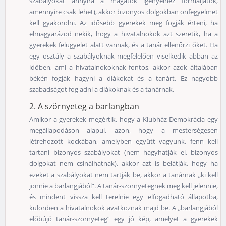
szabályokat annyira a magatok igényeihez formáljátok,
amennyire csak lehet), akkor bizonyos dolgokban önfegyelmet
kell gyakorolni. Az idősebb gyerekek meg fogják érteni, ha
elmagyarázod nekik, hogy a hivatalnokok azt szeretik, ha a
gyerekek felügyelet alatt vannak, és a tanár ellenőrzi őket. Ha
egy osztály a szabályoknak megfelelően viselkedik abban az
időben, ami a hivatalnokoknak fontos, akkor azok általában
békén fogják hagyni a diákokat és a tanárt. Ez nagyobb
szabadságot fog adni a diákoknak és a tanárnak.
2. A szörnyeteg a barlangban
Amikor a gyerekek megértik, hogy a Klubház Demokrácia egy
megállapodáson alapul, azon, hogy a mesterségesen
létrehozott kockában, amelyben együtt vagyunk, fenn kell
tartani bizonyos szabályokat (nem hagyhatják el, bizonyos
dolgokat nem csinálhatnak), akkor azt is belátják, hogy ha
ezeket a szabályokat nem tartják be, akkor a tanárnak „ki kell
jönnie a barlangjából”. A tanár-szörnyetegnek meg kell jelennie,
és mindent vissza kell terelnie egy elfogadható állapotba,
különben a hivatalnokok avatkoznak majd be. A „barlangjából
előbújó tanár-szörnyeteg” egy jó kép, amelyet a gyerekek