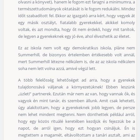
olvasni a könyvet), hanem le fogom ezt faragni a minimumra, a
természettudományok oktatását is le fogom redukálni. Mindez
időt szabadított fel. Ekkor az igazgató arra kért, hogy vegyek át
egy másik osztályt, fiatalabb gyerekekkel, akikkel komoly
voltak, és azt mondta, hogy őt nem érdekli, hogy mit tanítok,
de legyen a gyerekeknek egy jó éve, ahol élvezhetik az életet.
Ez az iskola nem volt egy demokratikus iskola, pláne nem
Summerhill, de bizonyos értelemben értékesebb volt annál,
mert Summerhill létezne nélkülem is, de az az iskola nélkülem
soha nem lett volna azzá, amivé végül lett.
A több felelősség lehetőséget ad arra, hogy a gyerekek
tulajdonosává váljanak a környezetüknek! Ebben leszünk
„üzleti” partnerek. Ezután már nem az van, hogy vannak ők, és
vagyok én mint tanár, és szemben állunk. Amit csak lehetett,
úgy alakítottam, hogy a gyerekeknek jobb legyen, de persze
nem lehet mindent megtenni. Nem dönthettek például arról,
hogy egy közös rituálé keretében kezdjük és fejezzük be a
napot, de arról igen, hogy ezt hogyan csináljuk. Én is
megtettem a magamét, eltávolítottam a tanári asztalt, ami az