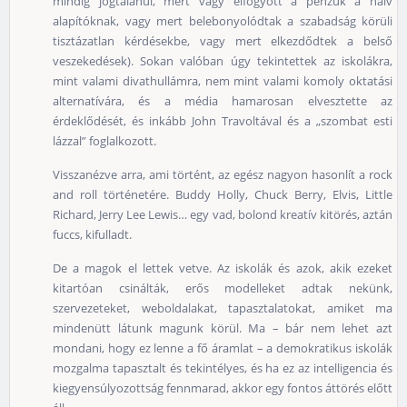
mindig jogtalanul, mert vagy elfogyott a pénzük a naiv
alapítóknak, vagy mert belebonyolódtak a szabadság körüli
tisztázatlan kérdésekbe, vagy mert elkezdődtek a belső
veszekedések). Sokan valóban úgy tekintettek az iskolákra,
mint valami divathullámra, nem mint valami komoly oktatási
alternatívára, és a média hamarosan elvesztette az
érdeklődését, és inkább John Travoltával és a „szombat esti
lázzal” foglalkozott.
Visszanézve arra, ami történt, az egész nagyon hasonlít a rock
and roll történetére. Buddy Holly, Chuck Berry, Elvis, Little
Richard, Jerry Lee Lewis… egy vad, bolond kreatív kitörés, aztán
fuccs, kifulladt.
De a magok el lettek vetve. Az iskolák és azok, akik ezeket
kitartóan csinálták, erős modelleket adtak nekünk,
szervezeteket, weboldalakat, tapasztalatokat, amiket ma
mindenütt látunk magunk körül. Ma – bár nem lehet azt
mondani, hogy ez lenne a fő áramlat – a demokratikus iskolák
mozgalma tapasztalt és tekintélyes, és ha ez az intelligencia és
kiegyensúlyozottság fennmarad, akkor egy fontos áttörés előtt