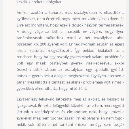
kezdtük ezeket a dolgokat.
Amikor azután a tanárok más osztályokban is elkezdték a
gyűléseket, nem értették, hogy miért működnek ezek ilyen jól.
Erre azt mondtam, hogy ezek a dolgok nagyon természetesek.
A dolog vége az lett a második év végére, hogy ilyen
tanácskozások működtek mind a hét osztályban, ahol
összesen kb. 200 gyerek volt. Ennek nyomán azután az egész
iskola kultúrája megváltozott. Így például kialakult az a
rendszer, hogy ha egy osztály gyerekeinek valami problémája
volt egy másik osztálybeli gyerek viselkedésével, akkor
összehívhattak abban az osztályban egy speciális gyűlést,
annak a gyereknek a dolgait megbeszélni. Egy ilyen esetben a
tanár megállította a tanítást, és akinek problémája volt a másik
gyerekkel, elmondhatta, hogy mi történt.
Egyszer egy felügyelő látogatta meg az iskolát, és beszélt az
igazgatóval. Én ezt a felügyelőt közelről ismertem, mert együtt
jártunk a tanárképzőbe, és elmondtam neki, hogy mivel a
gyerekek még nem tudnak igazán írni és olvasni, én nem fogok
nekik sok történelmet tanítani (hiszen amúgy sem tudják