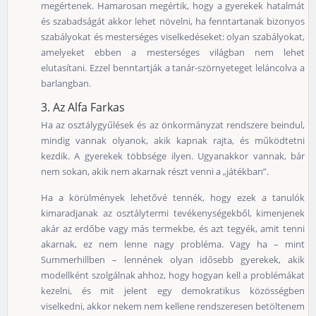
megértenek. Hamarosan megértik, hogy a gyerekek hatalmát
és szabadságát akkor lehet növelni, ha fenntartanak bizonyos
szabályokat és mesterséges viselkedéseket: olyan szabályokat,
amelyeket ebben a mesterséges világban nem lehet
elutasítani. Ezzel benntartják a tanár-szörnyeteget leláncolva a
barlangban.
3. Az Alfa Farkas
Ha az osztálygyűlések és az önkormányzat rendszere beindul,
mindig vannak olyanok, akik kapnak rajta, és működtetni
kezdik. A gyerekek többsége ilyen. Ugyanakkor vannak, bár
nem sokan, akik nem akarnak részt venni a „játékban”.
Ha a körülmények lehetővé tennék, hogy ezek a tanulók
kimaradjanak az osztálytermi tevékenységekből, kimenjenek
akár az erdőbe vagy más termekbe, és azt tegyék, amit tenni
akarnak, ez nem lenne nagy probléma. Vagy ha – mint
Summerhillben – lennének olyan idősebb gyerekek, akik
modellként szolgálnak ahhoz, hogy hogyan kell a problémákat
kezelni, és mit jelent egy demokratikus közösségben
viselkedni, akkor nekem nem kellene rendszeresen betöltenem