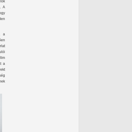
lók
. A
hogy
nden
. a
ően
rlat
ulói
ilm
t a
rekt
ség
ének