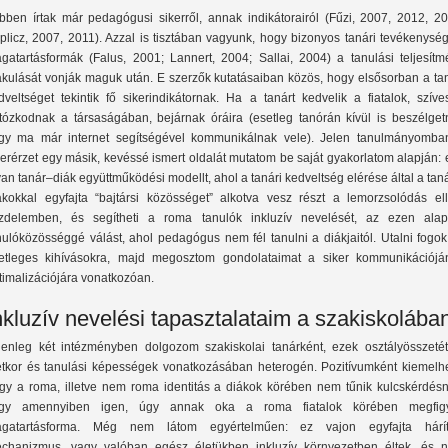
bben írtak már pedagógusi sikerről, annak indikátorairól (Fűzi, 2007, 2012, 20
plicz, 2007, 2011). Azzal is tisztában vagyunk, hogy bizonyos tanári tevékenysé
gatartásformák (Falus, 2001; Lannert, 2004; Sallai, 2004) a tanulási teljesítm
akulását vonják maguk után. E szerzők kutatásaiban közös, hogy elsősorban a tan
dveltséget tekintik fő sikerindikátornak. Ha a tanárt kedvelik a fiatalok, szív
rtózkodnak a társaságában, bejárnak óráira (esetleg tanórán kívül is beszélget
gy ma már internet segítségével kommunikálnak vele). Jelen tanulmányomba
kerérzet egy másik, kevéssé ismert oldalát mutatom be saját gyakorlatom alapján:
yan tanár–diák együttműködési modellt, ahol a tanári kedveltség elérése által a tan
ákokkal egyfajta “bajtársi közösséget” alkotva vesz részt a lemorzsolódás ell
zdelemben, és segítheti a roma tanulók inkluzív nevelését, az ezen alap
nulóközösséggé válást, ahol pedagógus nem fél tanulni a diákjaitól. Utalni fogo
etleges kihívásokra, majd megosztom gondolataimat a siker kommunikációjá
timalizációjára vonatkozóan.
nkluzív nevelési tapasztalataim a szakiskolába
lenleg két intézményben dolgozom szakiskolai tanárként, ezek osztályösszetét
etkor és tanulási képességek vonatkozásában heterogén. Pozitívumként kiemelhe
gy a roma, illetve nem roma identitás a diákok körében nem tűnik kulcskérdésn
gy amennyiben igen, úgy annak oka a roma fiatalok körében megfigy
gatartásforma. Még nem látom egyértelműen: ez vajon egyfajta hárít
chanizmus, vagy valóban egész életükben inkluzív környezetben éltek, és 