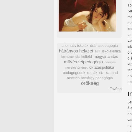
Tö
Su
ma
al
ke
ta
va
alternatív iskolák
drámapedagógia
si
hátrányos helyzet
IKT
iskolakritika
ol
külföld
magyartanítás
kompetencia
di
művészetpedagógia
nevelés
kü
oktatáspolitika
neveléstörténet
ta
pedagógusok
romák
szabad
SNI
es
nevelés
tantárgy-pedagógia
op
örökség
Tovább
I
Je
él
ho
va
ma
me