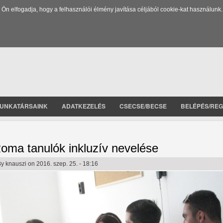
 elfogadja, hogy a felhasználói élmény javítása céljából cookie-kat használunk.
UNKATÁRSAINK
ADATKEZELÉS
CSECSE/BECSE
BELÉPÉS/REG
oma tanulók inkluzív nevelése
By
knauszi
on 2016. szep. 25. - 18:16