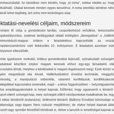
elvhasználatát. Az iskolában nem kérdés, hogy „ki roma”, sokkal inkább az, hog
tiválható. Utakat keresek minden egyes tanulóhoz. A roma identitás kérdése néh
áknál lehet segítség, ám soha nem kizárólagos alap.
ktatási-nevelési céljaim, módszereim
nóráim fő célja a gondolkodni tanítás, csoportkohézió erősítése, lemorzsoló
gakadályozása, szakmai tantárgyakat oktató kollégáim „támogatása” a „háttérbő
mmunikáció-magyar órákon e feladatokhoz kapcsolódik az orszá
mpetenciamérésre való felkészítés 10. évfolyamon. E feladatom azonban már
folyamon elkezdődik.
einte igyekszem motiváló, kritikus gondolkodást fejlesztő, szórakoztató szövegér
ladatokat készíteni (olykor magam keresek ehhez egy-egy társadalmi vitá
pcsolatos témát, melyhez a kérdéseket is magam fogalmazom meg). Ezek közös v
yéni megoldását vita követi. Háttértudásként érvelési technikák, meggyőz
telesség, a manipuláció mibenléte, valamint konfliktusok, konfliktuskezel
ratégiákkal kapcsolatos ismeretek, majd – a téma függvényében – helyzetgyakorla
letve empátiagyakorlatok is helyet kapnak. Előfordul, hogy ugyanarról a témáról
oport eltérő szöveget kap, mely szövegek eltérő nézőpontokat mutathatnak be, le
ó etikai kérdésről (eutanázia), történelmi témáról (Báthory Erzsébet bűnössége 
tatlansága vagy éppen Nero császár megítélése), de olykor helyet kapnak álta
eszelt vagy spontán felvetődő kérdések is, illetve a tanulók is lehetőséget kapnak s