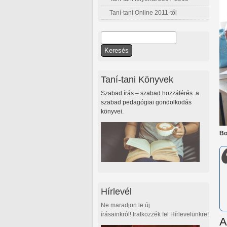
Taní-tani Online 2011-től
Keresés
Keresés űrlap
Taní-tani Könyvek
Szabad írás – szabad hozzáférés: a
szabad pedagógiai gondolkodás
könyvei.
Bo
Hírlevél
Ne maradjon le új
írásainkról! Iratkozzék fel Hírlevelünkre!
A