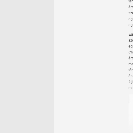
té
ér
sz
eg
egy
Eg
sz
eg
(m
ér
me
té
és
fe
me