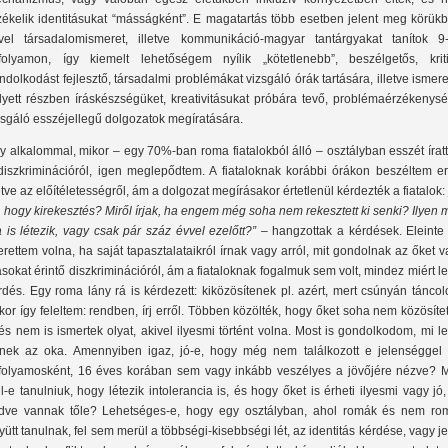
zékelik identitásukat “másságként”. E magatartás több esetben jelent meg körükb
vel társadalomismeret, illetve kommunikáció-magyar tantárgyakat tanítok 9-
folyamon, így kiemelt lehetőségem nyílik „kötetlenebb”, beszélgetős, kriti
ndolkodást fejlesztő, társadalmi problémákat vizsgáló órák tartására, illetve ismer
lyett részben íráskészségüket, kreativitásukat próbára tevő, problémaérzékenysé
zsgáló esszéjellegű dolgozatok megíratására.
y alkalommal, mikor – egy 70%-ban roma fiatalokból álló – osztályban esszét íra
diszkriminációról, igen meglepődtem. A fiataloknak korábbi órákon beszéltem err
letve az előítéletességről, ám a dolgozat megírásakor értetlenül kérdezték a fiatalok:
, hogy kirekesztés? Miről írjak, ha engem még soha nem rekesztett ki senki? Ilyen
 is létezik, vagy csak pár száz évvel ezelőtt?”
– hangzottak a kérdések. Eleinte 
erettem volna, ha saját tapasztalataikról írnak vagy arról, mit gondolnak az őket 
sokat érintő diszkriminációról, ám a fiataloknak fogalmuk sem volt, mindez miért l
rdés. Egy roma lány rá is kérdezett: kiközösítenek pl. azért, mert csúnyán tánco
kor így feleltem: rendben, írj erről. Többen közölték, hogy őket soha nem közösíte
 és nem is ismertek olyat, akivel ilyesmi történt volna. Most is gondolkodom, mi l
nek az oka. Amennyiben igaz, jó-e, hogy még nem találkozott e jelenséggel 
folyamosként, 16 éves korában sem vagy inkább veszélyes a jövőjére nézve? 
ll-e tanulniuk, hogy létezik intolerancia is, és hogy őket is érheti ilyesmi vagy jó
dve vannak tőle? Lehetséges-e, hogy egy osztályban, ahol romák és nem ro
yütt tanulnak, fel sem merül a többségi-kisebbségi lét, az identitás kérdése, vagy j