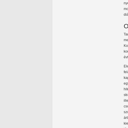
ny
mo
di
O
Ta
me
Ko
ko
év
El
fe
ka
eg
hi
st
il
cs
sz
ár
ki