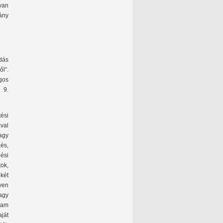
yan
ány
dás
l”.
gos
 9.
tési
val
agy
és,
ési
tok,
 két
gyen
vagy
lam
aját