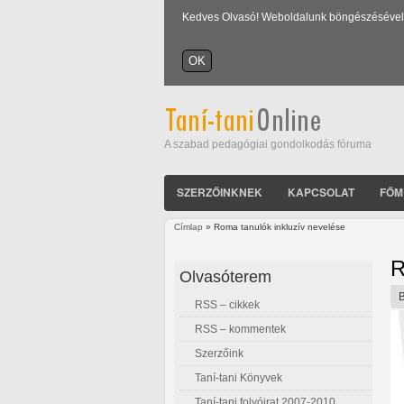
Kedves Olvasó! Weboldalunk böngészésével Ön
A szabad pedagógiai gondolkodás fóruma
SZERZŐINKNEK
KAPCSOLAT
FŐM
Címlap
» Roma tanulók inkluzív nevelése
Jelenlegi hely
R
Olvasóterem
RSS – cikkek
RSS – kommentek
Szerzőink
Taní-tani Könyvek
Taní-tani folyóirat 2007-2010