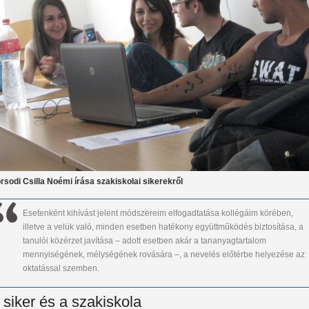
rsodi Csilla Noémi írása szakiskolai sikerekről
Esetenként kihívást jelent módszereim elfogadtatása kollégáim körében,
illetve a velük való, minden esetben hatékony együttműködés biztosítása, a
tanulói közérzet javítása – adott esetben akár a tananyagtartalom
mennyiségének, mélységének rovására –, a nevelés előtérbe helyezése az
oktatással szemben.
 siker és a szakiskola