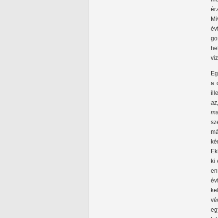
ér
Mi
év
go
he
vi
Eg
a 
il
az
ma
sz
má
ké
Ek
ki
en
év
ke
vé
eg