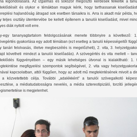
ma kigondolására. Az izgalmas és sokszor megosztó kérdések felkeltik a tanu
deklődését és olykor e témákban maguk kérik, hogy tarthassanak kiselőadást
ereplési hajlandóság átragad sok esetben társaikra is. Arra is akadt már példa, 
y teljes osztály ütemtervébe be kellett építenem a tanulói kiselőadást, mivel mi
es diák nyitott volt erre.
y-egy tananyagtartalom feldolgozásának menete többnyire a következő: 1
övegértés gyakorlása egy adott témában (ezt esetleg a tanuló képességeitől függ
y tanári felolvasás, illetve megbeszélés is megelőzheti), 2. vita, 3. helyzetgyako
ajd követheti mindezt a tanulói kiselőadás). A szövegértés és vita mellett – tan
deklődés függvényében – egy másik lehetséges útvonal is kialakítható: 1. f
gtekintése megfigyelési szempontok segítségével, 2. vita vagy helyzetgyakorla
mával kapcsolatban, attól függően, hogy az adott mű megtekintésének mivolt a di
 a közvetettebb célja. További „adalékként” a tanulói szövegalkotó képes
jlesztése, a médiatudatosságra nevelés, a média sztereotipizáló, torzító jelleg
gismertetése is megjelenhet.