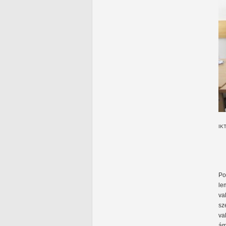
IKT
Po
le
va
sz
va
ám