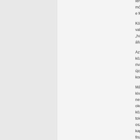
le
mó
e 
Kö
va
„h
ál
Az
kö
ri
új
ko
Má
ki
ne
ok
kö
to
os
ka
ti