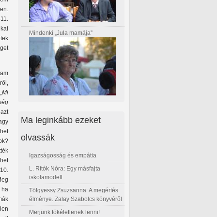
en.
11.
kai
Mindenki „Jula mamája”
etek
get
ttam
ől,
„Mi
 még
azt
Ma leginkább ezeket
vagy
ehet
olvassák
lok?
tték
Igazságosság és empátia
ehet
L. Ritók Nóra: Egy másfajta
10.
iskolamodell
Meg
, ha
Tölgyessy Zsuzsanna: A megértés
élménye. Zalay Szabolcs könyvéről
mák
elen
Merjünk tökéletlenek lenni!