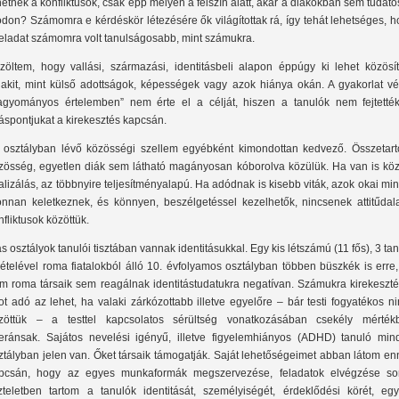
hetnek a konfliktusok, csak épp mélyen a felszín alatt, akár a diákokban sem tudato
don? Számomra e kérdéskör létezésére ők világítottak rá, így tehát lehetséges, 
feladat számomra volt tanulságosabb, mint számukra.
zöltem, hogy vallási, származási, identitásbeli alapon éppúgy ki lehet közösít
lakit, mint külső adottságok, képességek vagy azok hiánya okán. A gyakorlat vé
agyományos értelemben” nem érte el a célját, hiszen a tanulók nem fejtették
láspontjukat a kirekesztés kapcsán.
 osztályban lévő közösségi szellem egyébként kimondottan kedvező. Összetart
zösség, egyetlen diák sem látható magányosan kóborolva közülük. Ha van is köz
valizálás, az többnyire teljesítményalapú. Ha adódnak is kisebb viták, azok okai mi
onnan keletkeznek, és könnyen, beszélgetéssel kezelhetők, nincsenek attitűdal
nfliktusok közöttük.
s osztályok tanulói tisztában vannak identitásukkal. Egy kis létszámú (11 fős), 3 ta
vételével roma fiatalokból álló 10. évfolyamos osztályban többen büszkék is erre
m roma társaik sem reagálnak identitástudatukra negatívan. Számukra kirekeszté
ot adó az lehet, ha valaki zárkózottabb illetve egyelőre – bár testi fogyatékos n
zöttük – a testtel kapcsolatos sérültség vonatkozásában csekély mérték
leránsak. Sajátos nevelési igényű, illetve figyelemhiányos (ADHD) tanuló min
ztályban jelen van. Őket társaik támogatják. Saját lehetőségeimet abban látom e
pcsán, hogy az egyes munkaformák megszervezése, feladatok elvégzése so
szteletben tartom a tanulók identitását, személyiségét, érdeklődési körét, egy