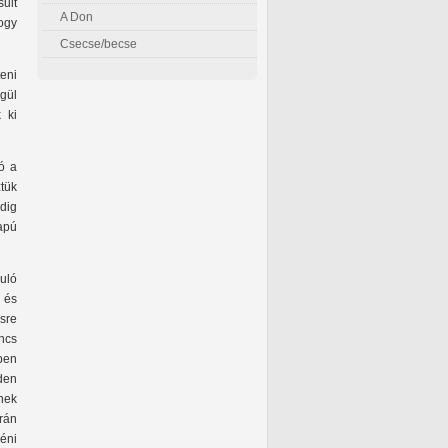
sult
A Don
hogy
Csecse/becse
eni
gül
 ki
ó a
tük
ndig
apú
nuló
, és
sre
incs
ben
den
nnek
rán
éni