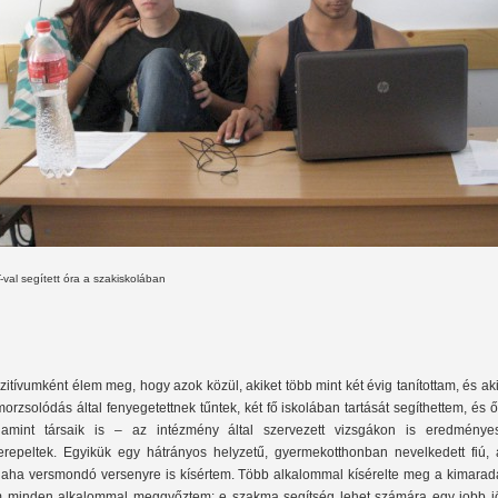
-val segített óra a szakiskolában
zitívumként élem meg, hogy azok közül, akiket több mint két évig tanítottam, és ak
morzsolódás által fenyegetettnek tűntek, két fő iskolában tartását segíthettem, és 
lamint társaik is – az intézmény által szervezett vizsgákon is eredménye
erepeltek. Egyikük egy hátrányos helyzetű, gyermekotthonban nevelkedett fiú, a
laha versmondó versenyre is kísértem. Több alkalommal kísérelte meg a kimaradá
 minden alkalommal meggyőztem: e szakma segítség lehet számára egy jobb j