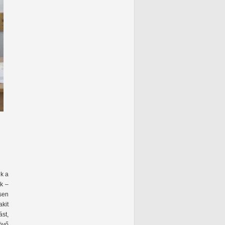
ik a
ők –
sen
kit
st,
övő