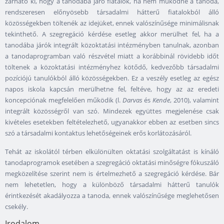
zárható ki, hogy a tanodába járó fiatalok, ha nem működne a tanoda,
rendszeresen előnyösebb társadalmi hátterű fiatalokból álló
közösségekben töltenék az idejüket, ennek valószínűsége minimálisnak
tekinthető. A szegregáció kérdése esetleg akkor merülhet fel, ha a
tanodába járók integrált közoktatási intézményben tanulnak, azonban
a tanodaprogramban való részvétel miatt a korábbinál rövidebb időt
töltenek a közoktatási intézményhez kötődő, kedvezőbb társadalmi
pozíciójú tanulókból álló közösségekben. Ez a veszély esetleg az egész
napos iskola kapcsán merülhetne fel, feltéve, hogy az az eredeti
koncepciónak megfelelően működik (l.
Darvas
és
Kende
, 2010), valamint
integrált közösségről van szó. Mindezek együttes megjelenése csak
kivételes esetekben feltételezhető, ugyanakkor ebben az esetben sincs
szó a társadalmi kontaktus lehetőségeinek erős korlátozásáról.
Tehát az iskolától térben elkülönülten oktatási szolgáltatást is kínáló
tanodaprogramok esetében a szegregáció oktatási minőségre fókuszáló
megközelítése szerint nem is értelmezhető a szegregáció kérdése. Bár
nem lehetetlen, hogy a különböző társadalmi hátterű tanulók
érintkezését akadályozza a tanoda, ennek valószínűsége meglehetősen
csekély.
Irodalom