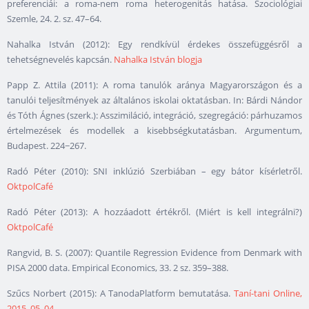
preferenciái: a roma-nem roma heterogenitás hatása. Szociológiai
Szemle, 24. 2. sz. 47–64.
Nahalka István (2012): Egy rendkívül érdekes összefüggésről a
tehetségnevelés kapcsán.
Nahalka István blogja
Papp Z. Attila (2011): A roma tanulók aránya Magyarországon és a
tanulói teljesítmények az általános iskolai oktatásban. In: Bárdi Nándor
és Tóth Ágnes (szerk.): Asszimiláció, integráció, szegregáció: párhuzamos
értelmezések és modellek a kisebbségkutatásban. Argumentum,
Budapest. 224−267.
Radó Péter (2010): SNI inklúzió Szerbiában – egy bátor kísérletről.
OktpolCafé
Radó Péter (2013): A hozzáadott értékről. (Miért is kell integrálni?)
OktpolCafé
Rangvid, B. S. (2007): Quantile Regression Evidence from Denmark with
PISA 2000 data. Empirical Economics, 33. 2 sz. 359–388.
Szűcs Norbert (2015): A TanodaPlatform bemutatása.
Taní-tani Online,
2015. 05. 04.