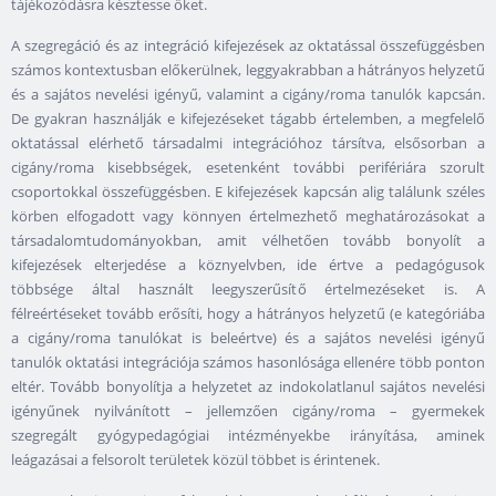
tájékozódásra késztesse őket.
A szegregáció és az integráció kifejezések az oktatással összefüggésben
számos kontextusban előkerülnek, leggyakrabban a hátrányos helyzetű
és a sajátos nevelési igényű, valamint a cigány/roma tanulók kapcsán.
De gyakran használják e kifejezéseket tágabb értelemben, a megfelelő
oktatással elérhető társadalmi integrációhoz társítva, elsősorban a
cigány/roma kisebbségek, esetenként további perifériára szorult
csoportokkal összefüggésben. E kifejezések kapcsán alig találunk széles
körben elfogadott vagy könnyen értelmezhető meghatározásokat a
társadalomtudományokban, amit vélhetően tovább bonyolít a
kifejezések elterjedése a köznyelvben, ide értve a pedagógusok
többsége által használt leegyszerűsítő értelmezéseket is. A
félreértéseket tovább erősíti, hogy a hátrányos helyzetű (e kategóriába
a cigány/roma tanulókat is beleértve) és a sajátos nevelési igényű
tanulók oktatási integrációja számos hasonlósága ellenére több ponton
eltér. Tovább bonyolítja a helyzetet az indokolatlanul sajátos nevelési
igényűnek nyilvánított – jellemzően cigány/roma – gyermekek
szegregált gyógypedagógiai intézményekbe irányítása, aminek
leágazásai a felsorolt területek közül többet is érintenek.