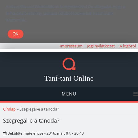
Kedves Olvasó! Weboldalunk böngészésével Ön elfogadja, hogy a
felhasználói élmény javítása céljából cookie-kat használunk.
Köszönjük!
Impresszum
Jogi nyilatkozat
A logóról
Taní-tani Online
MENU
Jelenlegi hely
Címlap
» Szegregál-e a tanoda?
Szegregál-e a tanoda?
Beküldte
matelencse
- 2016. már. 07. - 20:40