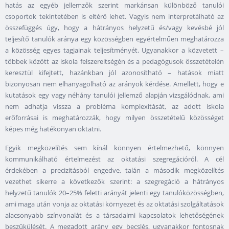
hatás az egyéb jellemzők szerint markánsan különböző tanulói
csoportok tekintetében is eltérő lehet. Vagyis nem interpretálható az
összefüggés úgy, hogy a hátrányos helyzetű és/vagy kevésbé jól
teljesítő tanulók aránya egy közösségben egyértelműen meghatározza
a közösség egyes tagjainak teljesítményét. Ugyanakkor a közvetett –
többek között az iskola felszereltségén és a pedagógusok összetételén
keresztül kifejtett, hazánkban jól azonosítható – hatások miatt
bizonyosan nem elhanyagolható az arányok kérdése. Amellett, hogy e
kutatások egy vagy néhány tanulói jellemző alapján vizsgálódnak, ami
nem adhatja vissza a probléma komplexitását, az adott iskola
erőforrásai is meghatározzák, hogy milyen összetételű közösséget
képes még hatékonyan oktatni.
Egyik megközelítés sem kínál könnyen értelmezhető, könnyen
kommunikálható értelmezést az oktatási szegregációról. A cél
érdekében a precizitásból engedve, talán a második megközelítés
vezethet sikerre a következők szerint: a szegregáció a hátrányos
helyzetű tanulók 20–25% feletti arányát jelenti egy tanulóközösségben,
ami maga után vonja az oktatási környezet és az oktatási szolgáltatások
alacsonyabb színvonalát és a társadalmi kapcsolatok lehetőségének
beszűkülését. A megadott arány egy becslés, ugyanakkor fontosnak