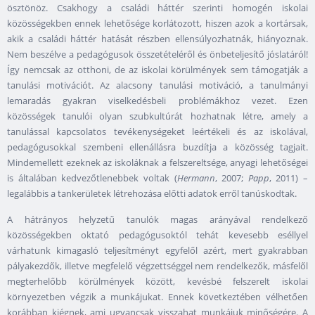
ösztönöz. Csakhogy a családi háttér szerinti homogén iskolai
közösségekben ennek lehetősége korlátozott, hiszen azok a kortársak,
akik a családi háttér hatását részben ellensúlyozhatnák, hiányoznak.
Nem beszélve a pedagógusok összetételéről és önbeteljesítő jóslatáról!
Így nemcsak az otthoni, de az iskolai körülmények sem támogatják a
tanulási motivációt. Az alacsony tanulási motiváció, a tanulmányi
lemaradás gyakran viselkedésbeli problémákhoz vezet. Ezen
közösségek tanulói olyan szubkultúrát hozhatnak létre, amely a
tanulással kapcsolatos tevékenységeket leértékeli és az iskolával,
pedagógusokkal szembeni ellenállásra buzdítja a közösség tagjait.
Mindemellett ezeknek az iskoláknak a felszereltsége, anyagi lehetőségei
is általában kedvezőtlenebbek voltak (
Hermann
, 2007;
Papp
, 2011) –
legalábbis a tankerületek létrehozása előtti adatok erről tanúskodtak.
A hátrányos helyzetű tanulók magas arányával rendelkező
közösségekben oktató pedagógusoktól tehát kevesebb eséllyel
várhatunk kimagasló teljesítményt egyfelől azért, mert gyakrabban
pályakezdők, illetve megfelelő végzettséggel nem rendelkezők, másfelől
megterhelőbb körülmények között, kevésbé felszerelt iskolai
környezetben végzik a munkájukat. Ennek következtében vélhetően
korábban kiégnek, ami ugyancsak visszahat munkájuk minőségére. A