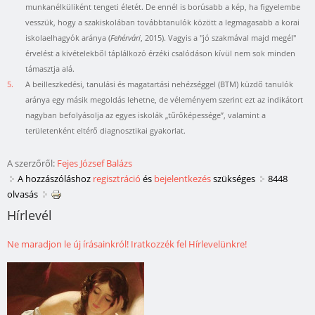
munkanélküliként tengeti életét. De ennél is borúsabb a kép, ha figyelembe
vesszük, hogy a szakiskolában továbbtanulók között a legmagasabb a korai
iskolaelhagyók aránya (
Fehérvári
, 2015). Vagyis a "jó szakmával majd megél"
érvelést a kivételekből táplálkozó érzéki csalódáson kívül nem sok minden
támasztja alá.
5.
A beilleszkedési, tanulási és magatartási nehézséggel (BTM) küzdő tanulók
aránya egy másik megoldás lehetne, de véleményem szerint ezt az indikátort
nagyban befolyásolja az egyes iskolák „tűrőképessége”, valamint a
területenként eltérő diagnosztikai gyakorlat.
A szerzőről:
Fejes József Balázs
A hozzászóláshoz
regisztráció
és
bejelentkezés
szükséges
8448
olvasás
Hírlevél
Ne maradjon le új írásainkról! Iratkozzék fel Hírlevelünkre!