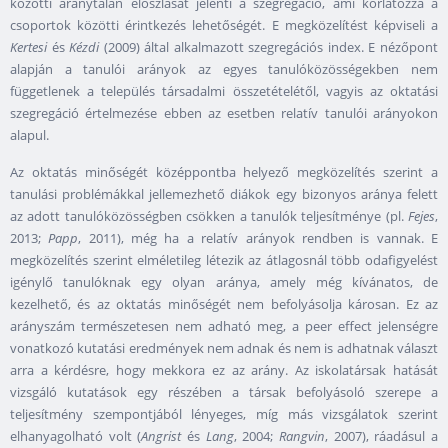
közötti aránytalan eloszlását jelenti a szegregáció, ami korlátozza a
csoportok közötti érintkezés lehetőségét. E megközelítést képviseli a
Kertesi
és
Kézdi
(2009) által alkalmazott szegregációs index. E nézőpont
alapján a tanulói arányok az egyes tanulóközösségekben nem
függetlenek a település társadalmi összetételétől, vagyis az oktatási
szegregáció értelmezése ebben az esetben relatív tanulói arányokon
alapul.
Az oktatás minőségét középpontba helyező megközelítés szerint a
tanulási problémákkal jellemezhető diákok egy bizonyos aránya felett
az adott tanulóközösségben csökken a tanulók teljesítménye (pl.
Fejes
,
2013;
Papp
, 2011), még ha a relatív arányok rendben is vannak. E
megközelítés szerint elméletileg létezik az átlagosnál több odafigyelést
igénylő tanulóknak egy olyan aránya, amely még kívánatos, de
kezelhető, és az oktatás minőségét nem befolyásolja károsan. Ez az
arányszám természetesen nem adható meg, a peer effect jelenségre
vonatkozó kutatási eredmények nem adnak és nem is adhatnak választ
arra a kérdésre, hogy mekkora ez az arány. Az iskolatársak hatását
vizsgáló kutatások egy részében a társak befolyásoló szerepe a
teljesítmény szempontjából lényeges, míg más vizsgálatok szerint
elhanyagolható volt (
Angrist
és
Lang
, 2004;
Rangvin
, 2007), ráadásul a