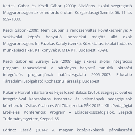
Kertesi Gábor és Kézdi Gábor (2009): Általános iskolai szegregáció
Magyarországon az ezredforduló után. Közgazdasági Szemle, 56. 11. sz.
959–1000.
Kézdi Gábor (2008): Nem csupán a rendszerváltás következménye: A
szakiskolai képzés hanyatló hozadékai mögött álló okok
Magyarországon. In: Fazekas Károly (szerk.): Közoktatás, iskolai tudás és
munkapiaci siker. KTI könyvek 9. MTA KTI, Budapest. 73-94.
Kézdi Gábor és Surányi Éva (2008): Egy sikeres iskolai integrációs
program tapasztalatai. A hátrányos helyzetű tanulók oktatási
integrációs programjának hatásvizsgálata 2005–2007. Educatio
Társadalmi Szolgáltató Közhasznú Társaság, Budapest.
Kukáné Horváth Barbara és Fejes József Balázs (2015): Szegregációval és
integrációval kapcsolatos ismeretek és vélemények pedagógusok
körében. In: Csíkos Csaba és Gál Zita (szerk.): PÉK 2015 – XIII. Pedagógiai
Értékelési Konferencia: Program – Előadás-összefoglalók. Szegedi
Tudományegyetem, Szeged. 65.
Lőrincz László (2014): A magyar középiskolások párválasztási