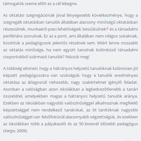
támogatók szeme előtt ez a cél lebegne.
Az oktatási szegregációnak jóval lényegesebb következménye, hogy a
szegregált oktatásban tanulók általában alacsony minőségű oktatásban
4
részesülnek, munkaerő-piaci lehetőségeik beszűkülnek
és a társadalmi
perifériára szorulnak. Ez az a pont, ami általában nem világos sokaknak,
közöttük a pedagógusok jelentős részének sem. Miért lenne rosszabb
az oktatás minősége, ha nem együtt tanulnak különböző társadalmi
csoportokból származó tanulók? Nézzük meg!
A többség elismeri, hogy a hátrányos helyzetű tanulóknak különösen jól
képzett pedagógusokra van szükségük; hogy e tanulók eredményes
oktatása az átlagosnál nehezebb, nagy szakértelmet igénylő feladat.
Azonban a valóságban azon iskolákban a legkedvezőtlenebb a tanári
összetétel, amelyekben magas a hátrányos helyzetű tanulók aránya.
Ezekben az iskolákban nagyobb valószínűséggel alkalmaznak megfelelő
képzettséggel nem rendelkező tanárokat, az itt tanítóknak nagyobb
valószínűséggel van felsőfokúnál alacsonyabb végzettségük, és ezekben
az iskolákban több a pályakezdő és az 50 évesnél idősebb pedagógus
(
Varga
, 2009).