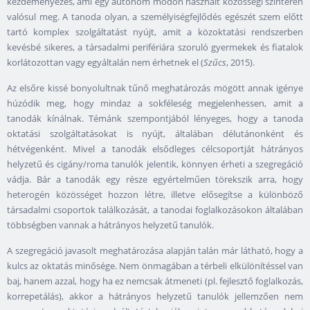
kezdeményezés, ami egy autonóm módon használt közösségi színtéren
valósul meg. A tanoda olyan, a személyiségfejlődés egészét szem előtt
tartó komplex szolgáltatást nyújt, amit a közoktatási rendszerben
kevésbé sikeres, a társadalmi perifériára szoruló gyermekek és fiatalok
korlátozottan vagy egyáltalán nem érhetnek el (
Szűcs
, 2015).
Az elsőre kissé bonyolultnak tűnő meghatározás mögött annak igénye
húzódik meg, hogy mindaz a sokféleség megjelenhessen, amit a
tanodák kínálnak. Témánk szempontjából lényeges, hogy a tanoda
oktatási szolgáltatásokat is nyújt, általában délutánonként és
hétvégenként. Mivel a tanodák elsődleges célcsoportját hátrányos
helyzetű és cigány/roma tanulók jelentik, könnyen érheti a szegregáció
vádja. Bár a tanodák egy része egyértelműen törekszik arra, hogy
heterogén közösséget hozzon létre, illetve elősegítse a különböző
társadalmi csoportok találkozását, a tanodai foglalkozásokon általában
többségben vannak a hátrányos helyzetű tanulók.
A szegregáció javasolt meghatározása alapján talán már látható, hogy a
kulcs az oktatás minősége. Nem önmagában a térbeli elkülönítéssel van
baj, hanem azzal, hogy ha ez nemcsak átmeneti (pl. fejlesztő foglalkozás,
korrepetálás), akkor a hátrányos helyzetű tanulók jellemzően nem