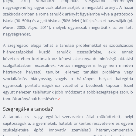
(
Papp
, 2011) vonatkozó empirikus vizsgálatok eredményei
nagyságrendileg ugyancsak alátámasztják a megadott arányt. A hazai
szakirodalomban a roma tanulók arányát figyelembe véve a gettósodó
iskola (30–50%) és a gettóiskola (50% felett) kifejezéseket használják (pl.
Havas
, 2008;
Papp
, 2011), melyek ugyancsak megerősítik az említett
nagyságrendet.
A szegregáció alapja tehát a tanulási problémákkal és szocializációs
hiányosságokkal küzdő tanulók összesűrítése, akik ennek
következtében kortársaikhoz képest alacsonyabb minőségű oktatási
szolgáltatásban részesülnek. Fontos megjegyezni, hogy nem minden
hátrányos helyzetű tanulót jellemez tanulási probléma vagy
szocializációs hiányosság, vagyis a hátrányos helyzet kategória
ugyancsak pontatlanságokhoz vezethet a becslések kapcsán. Ezzel
együtt nehezen találhatunk jobb módszert a többletsegítségre szoruló
5
tanulók arányának becslésére.
Szegregál-e a tanoda?
A tanoda civil vagy egyházi szervezetek által működtetett, helyi
sajátosságokra, a gyermekek, fiatalok önkéntes részvételére és egyéni
szükségleteire építő innovatív szemléletű hátránykompenzáló