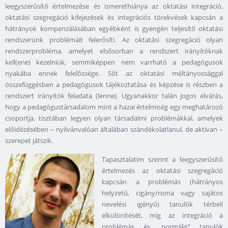
leegyszerűsítő értelmezése és ismerethiánya az oktatási integráció,
oktatási szegregáció kifejezések és integrációs törekvések kapcsán a
hátrányok kompenzálásában egyébként is gyengén teljesítő oktatási
rendszerünk problémáit felerősíti. Az oktatási szegregáció olyan
rendszerprobléma, amelyet elsősorban a rendszert irányítóknak
kell(ene) kezelniük, semmiképpen nem varrható a pedagógusok
nyakába ennek felelőssége. Sőt az oktatási méltányossággal
összefüggésben a pedagógusok tájékoztatása és képzése is részben a
rendszert irányítók feladata (lenne). Ugyanakkor talán jogos elvárás,
hogy a pedagógustársadalom mint a hazai értelmiség egy meghatározó
csoportja, tisztában legyen olyan társadalmi problémákkal, amelyek
előidézésében – nyilvánvalóan általában szándékolatlanul, de aktívan –
szerepet játszik.
Tapasztalatim szerint a leegyszerűsítő
értelmezés az oktatási szegregáció
kapcsán a problémás (hátrányos
helyzetű, cigány/roma vagy sajátos
nevelési igényű) tanulók térbeli
elkülönítését, míg az integráció a
problémás és „normális” tanulók