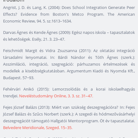
Angrist, J. D. és Lang, K. (2004): Does School Integration Generate Peer
Effects? Evidence from Boston's Metco Program. The American
Economic Review, 94. 5. sz.1613–1634.
Darvas Ágnes és Kende Ágnes (2009): Egész napos iskola – tapasztalatok
és lehetőségek. Esély, 21. 3. 23–47.
Feischmidt Margit és Vidra Zsuzsanna (2011): Az oktatási integráció
társadalmi lenyomatai. In: Bárdi Nándor és Tóth Ágnes (szerk.):
Asszimiláció, integráció, szegregáció: párhuzamos értelmezések és
modellek a kisebbségkutatásban. Argumentum Kiadó és Nyomda Kft.,
Budapest. 57−93.
Fehérvári Anikó (2015): Lemorzsolódás és a korai iskolaelhagyás
trendjei.
Neveléstudomány Online, 3. 3. sz. 31–47.
Fejes József Balázs (2013): Miért van szükség deszegregációra? In: Fejes
József Balázs és Szűcs Norbert (szerk.): A szegedi és hódmezővásárhelyi
deszegregációt támogató Hallgatói Mentorprogram. Öt év tapasztalatai.
Belvedere Meridionale, Szeged. 15–35.