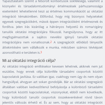
Tapasztalataim szerint a felsorolt kontextusok sokfélesége, valamint a
köznyelvi és társadalomtudományi értelmezések párhuzamossága
esetenként lehetetlenné teszi az értelmes kommunikációt az oktatási
integráció témakörében. Előfordul, hogy míg bizonyos helyzeteket
egyesek szegregációként, mások éppen integrációként értelmeznek és
fordítva. Jelen írás kizárólag a hátrányos helyzetű és roma/cigány
tanulók oktatási integrációjára fókuszál, hangsúlyozva, hogy az itt
megfogalmazottak a sajátos nevelési igényű tanulók oktatási
2
integrációjára nem vonatkoznak.
A szegregációt előidéző tényezők
áttekintésére sem vállalkozik e munka, miközben számos tévképzet
3
azonosítható e területen is.
Mi az oktatási integráció célja?
Az oktatási integráció említésekor kevesen lehetnek, akiknek nem jut
eszükbe, hogy ennek célja különféle társadalmi csoportok közötti
kapcsolatok javítása. Ez valóban igaz, csakhogy nem úgy és nem olyan
hangsúllyal, ahogyan azt sokan gondolják. Bár az oktatási szegregáció
általában valóban kedvezőtlenül befolyásolja a különböző társadalmi
csoportok közötti kapcsolatokat, viszonyokat, ebből nem következik,
hogy különböző tanulói csoportok összekeverésével rövid távon
jelentős változás érhető el. És az sem, hogy az oktatási integrációt