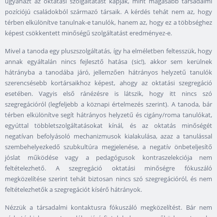
ugyanazt az oktatási szolgáltatást kapják, mint magasabb társadalmi
pozíciójú családokból származó társaik. A kérdés tehát nem az, hogy
térben elkülönítve tanulnak-e tanulók, hanem az, hogy ez a többséghez
képest csökkentett minőségű szolgáltatást eredményez-e.
Mivel a tanoda egy pluszszolgáltatás, így ha elméletben feltesszük, hogy
annak egyáltalán nincs fejlesztő hatása (sic!), akkor sem kerülnek
hátrányba a tanodába járó, jellemzően hátrányos helyzetű tanulók
szerencsésebb kortársaikhoz képest, ahogy az oktatási szegregáció
esetében. Vagyis első ránézésre is látszik, hogy itt nincs szó
szegregációról (legfeljebb a köznapi értelmezés szerint). A tanoda, bár
térben elkülönítve segít hátrányos helyzetű és cigány/roma tanulókat,
egyúttal többletszolgáltatásokat kínál, és az oktatás minőségét
negatívan befolyásoló mechanizmusok kialakulása, azaz a tanulással
szembehelyezkedő szubkultúra megjelenése, a negatív önbeteljesítő
jóslat működése vagy a pedagógusok kontraszelekciója nem
feltételezhető. A szegregáció oktatási minőségre fókuszáló
megközelítése szerint tehát biztosan nincs szó szegregációról, és nem
feltételezhetők a szegregációt kísérő hátrányok.
Nézzük a társadalmi kontaktusra fókuszáló megközelítést. Bár nem