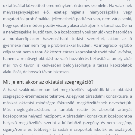
oktatás által közvetített eredményként érdemes szemlélni. Ha valakinek
mélyszegénységben élő, esetleg higiéniai hiányosságokkal vagy
magatartási problémákkal jellemezhető padtársa van, nem várja senki,
hogy spontán módon pozitív viszonyulása alakuljon ki e társához. De ha
a nehézségekkel küzdő tanuló a középosztálybeli tanulókhoz hasonlóan
a munkaerőpiacon hasznosítható tudást szerezhet, akkor az ő
gyermeke már nem fog e problémákkal küzdeni. Az integráció legfőbb
célja tehát nem a tanulók közötti társas kapcsolatok rövid távú javítása,
hanem a minőségi oktatáshoz való hozzáférés biztosítása, amely akár
már rövid távon is kedvezően befolyásolhatja a társas kapcsolatok
alakulását, de hosszú távon biztosan.
Mit jelent akkor az oktatási szegregáció?
A hazai szakirodalomban két megközelítés rajzolódik ki az oktatási
szegregáció értelmezését tekintve. Az egyiket társadalmi kontaktusra, a
másikat oktatási minőségre fókuszáló megközelítésnek nevezhetjük.
Más megfogalmazásban: a tanulók relatív és abszolút arányát
középpontba helyező nézőpont. A társadalmi kontaktust középpontba
helyező megközelítés szerint a különböző (szegény és nem szegény,
cigány/roma és többségi) társadalmi csoportok iskolák és osztályok