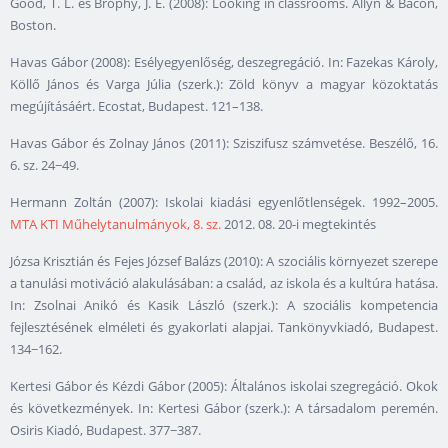
Good, T. L. és Brophy, J. E. (2008): Looking in classrooms. Allyn & Bacon,
Boston.
Havas Gábor (2008): Esélyegyenlőség, deszegregáció. In: Fazekas Károly,
Köllő János és Varga Júlia (szerk.): Zöld könyv a magyar közoktatás
megújításáért. Ecostat, Budapest. 121–138.
Havas Gábor és Zolnay János (2011): Sziszifusz számvetése. Beszélő, 16.
6. sz. 24−49.
Hermann Zoltán (2007): Iskolai kiadási egyenlőtlenségek. 1992–2005.
MTA KTI Műhelytanulmányok, 8. sz.
2012. 08. 20-i megtekintés
Józsa Krisztián és Fejes József Balázs (2010): A szociális környezet szerepe
a tanulási motiváció alakulásában: a család, az iskola és a kultúra hatása.
In: Zsolnai Anikó és Kasik László (szerk.): A szociális kompetencia
fejlesztésének elméleti és gyakorlati alapjai. Tankönyvkiadó, Budapest.
134−162.
Kertesi Gábor és Kézdi Gábor (2005): Általános iskolai szegregáció. Okok
és következmények. In: Kertesi Gábor (szerk.): A társadalom peremén.
Osiris Kiadó, Budapest. 377−387.