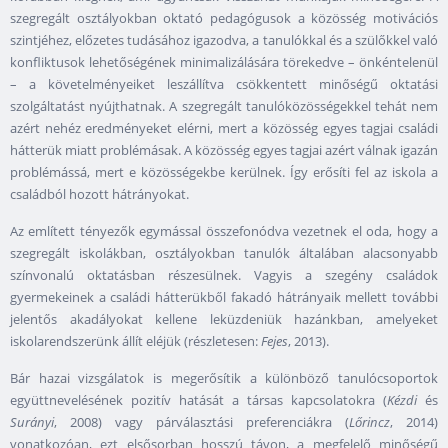
szegregált osztályokban oktató pedagógusok a közösség motivációs
szintjéhez, előzetes tudásához igazodva, a tanulókkal és a szülőkkel való
konfliktusok lehetőségének minimalizálására törekedve – önkéntelenül
– a követelményeiket leszállítva csökkentett minőségű oktatási
szolgáltatást nyújthatnak. A szegregált tanulóközösségekkel tehát nem
azért nehéz eredményeket elérni, mert a közösség egyes tagjai családi
hátterük miatt problémásak. A közösség egyes tagjai azért válnak igazán
problémássá, mert e közösségekbe kerülnek. Így erősíti fel az iskola a
családból hozott hátrányokat.
Az említett tényezők egymással összefonódva vezetnek el oda, hogy a
szegregált iskolákban, osztályokban tanulók általában alacsonyabb
színvonalú oktatásban részesülnek. Vagyis a szegény családok
gyermekeinek a családi hátterükből fakadó hátrányaik mellett további
jelentős akadályokat kellene leküzdeniük hazánkban, amelyeket
iskolarendszerünk állít eléjük (részletesen:
Fejes
, 2013).
Bár hazai vizsgálatok is megerősítik a különböző tanulócsoportok
együttnevelésének pozitív hatását a társas kapcsolatokra (
Kézdi
és
Surányi
, 2008) vagy párválasztási preferenciákra (
Lőrincz
, 2014)
vonatkozóan, ezt elsősorban hosszú távon, a megfelelő minőségű