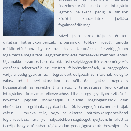
összekeverését jelenti; az integráció
legfőbb céljaként pedig a tanulók
közötti kapcsolatok javítása
fogalmazódik meg.
Mivel jelen sorok írója is érintett
oktatási hátránykompenzáló programok, többek között tanoda
működtetésében, így ez az írás a tanodákkal összefüggésben
fogalmazza meg a fenti leegyszerűsítő értelmezésekkel szembeni érveit.
Ugyanakkor számos hasonló oktatási esélykiegyenlítő kezdeményezés
esetében felvethetők az említett félreértelmezések, a szegregáció
vádjára pedig gyakran az integrációért dolgozók sem tudnak kielégítő
1
választ adni.
Ezzel akaratlanul, de vélhetően gyakran maguk is
hozzájárulnak az egyébként is alacsony támogatással bíró oktatási
integrációs törekvések ellenzéséhez. Hiszen egy-egy ilyen szituációt
követően jogosan mondhatják a vádat megfogalmazók: csak
elméletben integrálnak, a gyakorlatban ők is szegregálnak, nem is tudják
cáfolni. E munka célja, hogy az oktatási hátránykompenzálással
foglalkozók számára ilyen helyzetekben segítséget nyújtson. Emellett az
is célja, hogy a témában tájékozatlan pedagógusoknak „beszóljon”, és