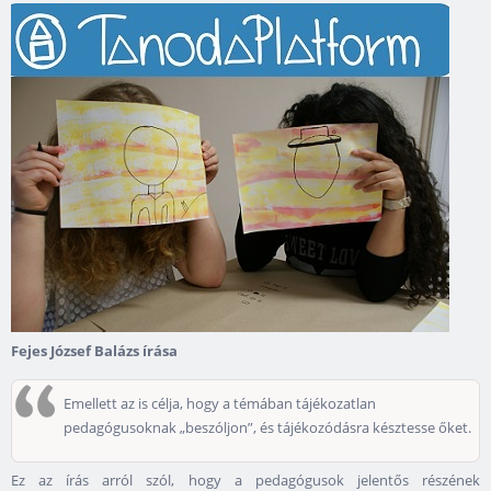
Fejes József Balázs írása
Emellett az is célja, hogy a témában tájékozatlan
pedagógusoknak „beszóljon”, és tájékozódásra késztesse őket.
Ez az írás arról szól, hogy a pedagógusok jelentős részének