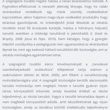
A szegregáció további negatív hatása a tanári elvárásokhoz kötődik. A
Pygmalion-effektusnak is nevezett jelenség lényege, hogy ha valaki
elvárásokkal rendelkezik egy másik személy viselkedésével
kapcsolatban, akkor hajlamos maga olyan viselkedést produkálni, hogy
elvárásai igazolódjanak. Az önbeteljesítő jóslat létezését az oktatás
területén közel fél évszázada kutatják, hatása a hátrányos helyzetű
tanulók esetében a többségi tanulóknál is jelentősebb (l.
Good
és
Brophy
, 2008;
Józsa
és
Fejes
, 2010). Nem kétséges, hogy a gyengén
teljesítő osztályokba a pedagógusok nem ugyanazokkal az elvárásokkal
lépnek be, mint egy kedvező hátterű tanulókból álló közösségbe, ami az
oktatás minőségére egyértelműen kihat.
A szegregáció további káros következményét a „tanulással
szembehelyezkedő szubkultúra” kifejezéssel tartja számon a
szakirodalom (
Kertesi
és
Kézdi
, 2005), ami főként a tanulóközösség
motiválatlanságára utal. A szegregált közösségbe kerülők alacsonyabb
tanulási motivációja nem meglepő, hiszen e tanulók gyakran olyan
társas környezetből érkeznek, amely kevésbé értékeli az iskolai
teljesítményt, az iskolai tanulást. Vagyis a tanulók lemaradása éppen a
nem megfelelő környezetből adódik, amit leküzdhetnének egy olyan
közösségben, amely az iskolához kötődő intellektuális teljesítményre