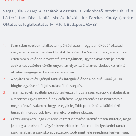
Varga Júlia (2009): A tanárok elosztása a különböző szociokulturális
hátterű tanulókat tanító iskolák között. In: Fazekas Károly (szerk.):
Oktatás és foglalkoztatás. MTA KTI, Budapest. 65−83.
1.
Számtalan esetben találkoztam például azzal, hogy a „működő” oktatási
szegregáció melletti érvként hozták fel a Gandhi Gimnáziumot, ami etnikai
értelemben valóban nevezhető szegregáltnak, ugyanakkor nem jellemzik
azok a kedvezőtlen körülmények, amelyek az általános iskolásokat érintő
oktatási szegregáció kapcsán általánosak.
2.
A sajátos nevelési igényű tanulók integrációjának alapjairól
Radó
(2010)
blogbejegyzése kínál jól strukturált összegzést.
3.
Talán az egyik legáltalánosabb tévképzet, hogy a szegregáció kialakulásában
a rendszer egyes szereplőinek előítéletei vagy szándékos rosszakarata a
meghatározó, valamint hogy az egyik legfőbb problémát a különböző
társadalmi csoportok lakóhelyi elkülönülése okozza.
4.
Kézdi
(2008) közel egy évtizede végzett elemzése szemléletesen mutatja, hogy
jelenleg a szakiskolát végzők kevesebb mint fele tud elhelyezkedni tanult
szakmájában, a szakiskolát végzettek több mint fele segédmunkásként vagy