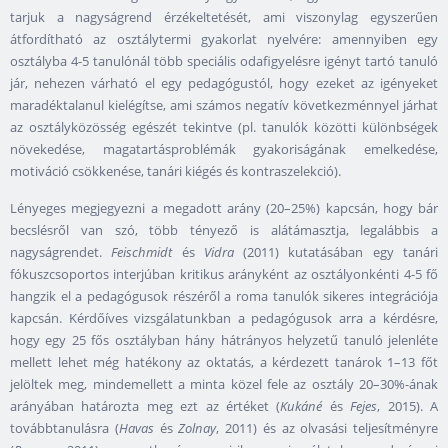
tarjuk a nagyságrend érzékeltetését, ami viszonylag egyszerűen
átfordítható az osztálytermi gyakorlat nyelvére: amennyiben egy
osztályba 4-5 tanulónál több speciális odafigyelésre igényt tartó tanuló
jár, nehezen várható el egy pedagógustól, hogy ezeket az igényeket
maradéktalanul kielégítse, ami számos negatív következménnyel járhat
az osztályközösség egészét tekintve (pl. tanulók közötti különbségek
növekedése, magatartásproblémák gyakoriságának emelkedése,
motiváció csökkenése, tanári kiégés és kontraszelekció).
Lényeges megjegyezni a megadott arány (20–25%) kapcsán, hogy bár
becslésről van szó, több tényező is alátámasztja, legalábbis a
nagyságrendet.
Feischmidt
és
Vidra
(2011) kutatásában egy tanári
fókuszcsoportos interjúban kritikus arányként az osztályonkénti 4-5 fő
hangzik el a pedagógusok részéről a roma tanulók sikeres integrációja
kapcsán. Kérdőíves vizsgálatunkban a pedagógusok arra a kérdésre,
hogy egy 25 fős osztályban hány hátrányos helyzetű tanuló jelenléte
mellett lehet még hatékony az oktatás, a kérdezett tanárok 1–13 főt
jelöltek meg, mindemellett a minta közel fele az osztály 20–30%-ának
arányában határozta meg ezt az értéket (
Kukáné
és
Fejes
, 2015). A
továbbtanulásra (
Havas
és
Zolnay
, 2011) és az olvasási teljesítményre