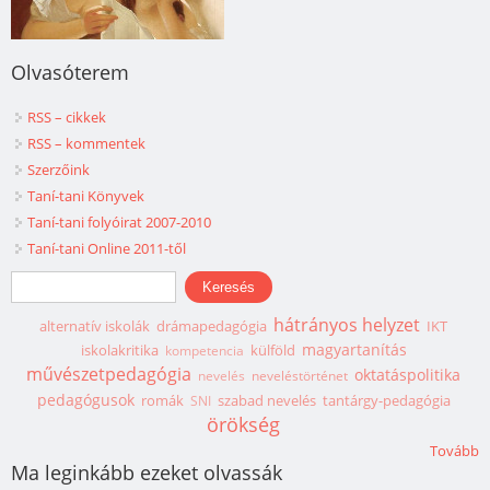
Olvasóterem
RSS – cikkek
RSS – kommentek
Szerzőink
Taní-tani Könyvek
Taní-tani folyóirat 2007-2010
Taní-tani Online 2011-től
Keresés űrlap
Keresés
hátrányos helyzet
alternatív iskolák
drámapedagógia
IKT
magyartanítás
iskolakritika
külföld
kompetencia
művészetpedagógia
oktatáspolitika
nevelés
neveléstörténet
pedagógusok
romák
szabad nevelés
tantárgy-pedagógia
SNI
örökség
Tovább
Ma leginkább ezeket olvassák