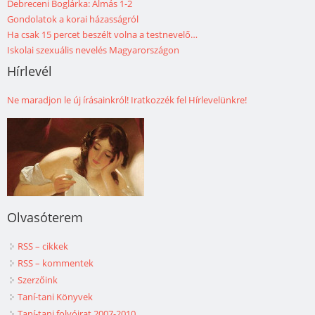
Debreceni Boglárka: Almás 1-2
Gondolatok a korai házasságról
Ha csak 15 percet beszélt volna a testnevelő…
Iskolai szexuális nevelés Magyarországon
Hírlevél
Ne maradjon le új írásainkról! Iratkozzék fel Hírlevelünkre!
Olvasóterem
RSS – cikkek
RSS – kommentek
Szerzőink
Taní-tani Könyvek
Taní-tani folyóirat 2007-2010