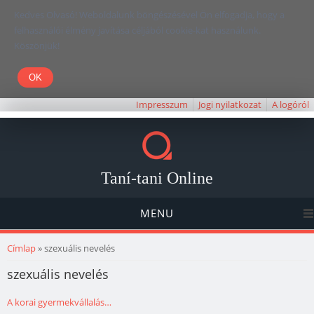
Kedves Olvasó! Weboldalunk böngészésével Ön elfogadja, hogy a
felhasználói élmény javítása céljából cookie-kat használunk.
Köszönjük!
Impresszum
Jogi nyilatkozat
A logóról
Taní-tani Online
MENU
Jelenlegi hely
Címlap
» szexuális nevelés
szexuális nevelés
A korai gyermekvállalás…