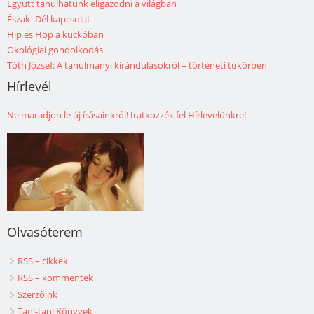
Együtt tanulhatunk eligazodni a világban
Észak–Dél kapcsolat
Hip és Hop a kuckóban
Ökológiai gondolkodás
Tóth József: A tanulmányi kirándulásokról – történeti tükörben
Hírlevél
Ne maradjon le új írásainkról! Iratkozzék fel Hírlevelünkre!
Olvasóterem
RSS – cikkek
RSS – kommentek
Szerzőink
Taní-tani Könyvek