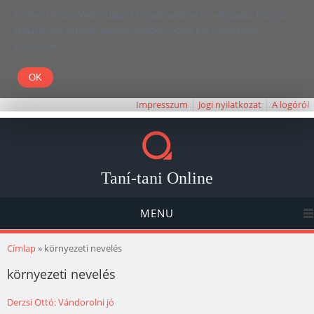
Kedves Olvasó! Weboldalunk böngészésével Ön elfogadja, hogy a
felhasználói élmény javítása céljából cookie-kat használunk.
Köszönjük!
Impresszum
Jogi nyilatkozat
A logóról
Taní-tani Online
MENU
Jelenlegi hely
Címlap
» környezeti nevelés
környezeti nevelés
Derzsi Ottó: Vándorolni jó