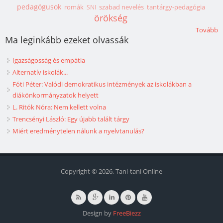
pedagógusok
romák
szabad nevelés
tantárgy-pedagógia
SNI
örökség
Tovább
Ma leginkább ezeket olvassák
Igazságosság és empátia
Alternatív iskolák...
Fóti Péter: Valódi demokratikus intézmények az iskolákban a
diákönkormányzatok helyett
L. Ritók Nóra: Nem kellett volna
Trencsényi László: Egy újabb talált tárgy
Miért eredménytelen nálunk a nyelvtanulás?
Copyright © 2026, Taní-tani Online
Design by
FreeBiezz