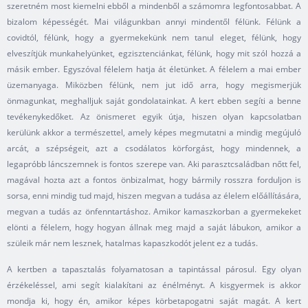
szeretném most kiemelni ebből a mindenből a számomra legfontosabbat. A
bizalom képességét. Mai világunkban annyi mindentől félünk. Félünk a
covidtól, félünk, hogy a gyermekekünk nem tanul eleget, félünk, hogy
elveszítjük munkahelyünket, egzisztenciánkat, félünk, hogy mit szól hozzá a
másik ember. Egyszóval félelem hatja át életünket. A félelem a mai ember
üzemanyaga. Miközben félünk, nem jut idő arra, hogy megismerjük
önmagunkat, meghalljuk saját gondolatainkat. A kert ebben segíti a benne
tevékenykedőket. Az önismeret egyik útja, hiszen olyan kapcsolatban
kerülünk akkor a természettel, amely képes megmutatni a mindig megújuló
arcát, a szépségeit, azt a csodálatos körforgást, hogy mindennek, a
legapróbb láncszemnek is fontos szerepe van. Aki parasztcsaládban nőtt fel,
magával hozta azt a fontos önbizalmat, hogy bármily rosszra forduljon is
sorsa, enni mindig tud majd, hiszen megvan a tudása az élelem előállítására,
megvan a tudás az önfenntartáshoz. Amikor kamaszkorban a gyermekeket
elönti a félelem, hogy hogyan állnak meg majd a saját lábukon, amikor a
szüleik már nem lesznek, hatalmas kapaszkodót jelent ez a tudás.
A kertben a tapasztalás folyamatosan a tapintással párosul. Egy olyan
érzékeléssel, ami segít kialakítani az énélményt. A kisgyermek is akkor
mondja ki, hogy én, amikor képes körbetapogatni saját magát. A kert