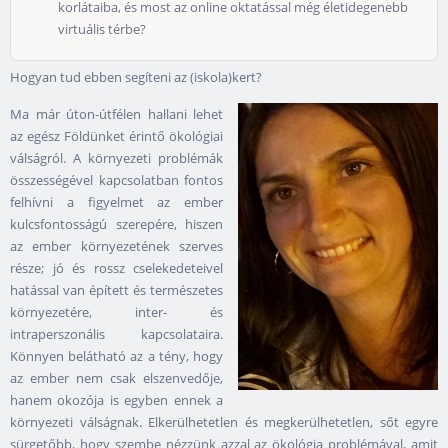
korlátaiba, és most az online oktatással még életidegenebb
virtuális térbe?
Hogyan tud ebben segíteni az (iskola)kert?
Ma már úton-útfélen hallani lehet
az egész Földünket érintő ökológiai
válságról. A környezeti problémák
összességével kapcsolatban fontos
felhívni a figyelmet az ember
kulcsfontosságú szerepére, hiszen
az ember környezetének szerves
része; jó és rossz cselekedeteivel
hatással van épített és természetes
környezetére, inter- és
intraperszonális kapcsolataira.
Könnyen belátható az a tény, hogy
az ember nem csak elszenvedője,
hanem okozója is egyben ennek a
környezeti válságnak. Elkerülhetetlen és megkerülhetetlen, sőt egyre
sürgetőbb, hogy szembe nézzünk azzal az ökológia problémával, amit