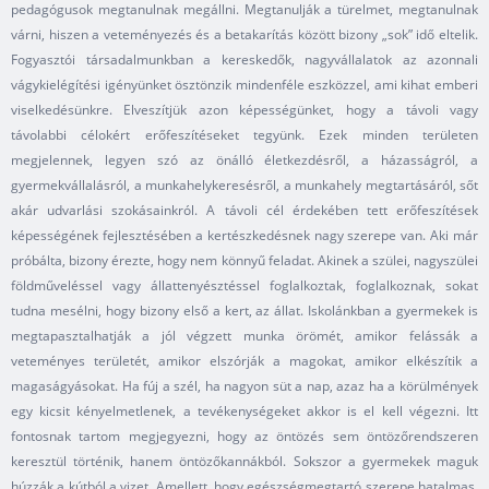
pedagógusok megtanulnak megállni. Megtanulják a türelmet, megtanulnak
várni, hiszen a veteményezés és a betakarítás között bizony „sok” idő eltelik.
Fogyasztói társadalmunkban a kereskedők, nagyvállalatok az azonnali
vágykielégítési igényünket ösztönzik mindenféle eszközzel, ami kihat emberi
viselkedésünkre. Elveszítjük azon képességünket, hogy a távoli vagy
távolabbi célokért erőfeszítéseket tegyünk. Ezek minden területen
megjelennek, legyen szó az önálló életkezdésről, a házasságról, a
gyermekvállalásról, a munkahelykeresésről, a munkahely megtartásáról, sőt
akár udvarlási szokásainkról. A távoli cél érdekében tett erőfeszítések
képességének fejlesztésében a kertészkedésnek nagy szerepe van. Aki már
próbálta, bizony érezte, hogy nem könnyű feladat. Akinek a szülei, nagyszülei
földműveléssel vagy állattenyésztéssel foglalkoztak, foglalkoznak, sokat
tudna mesélni, hogy bizony első a kert, az állat. Iskolánkban a gyermekek is
megtapasztalhatják a jól végzett munka örömét, amikor felássák a
veteményes területét, amikor elszórják a magokat, amikor elkészítik a
magaságyásokat. Ha fúj a szél, ha nagyon süt a nap, azaz ha a körülmények
egy kicsit kényelmetlenek, a tevékenységeket akkor is el kell végezni. Itt
fontosnak tartom megjegyezni, hogy az öntözés sem öntözőrendszeren
keresztül történik, hanem öntözőkannákból. Sokszor a gyermekek maguk
húzzák a kútból a vizet. Amellett, hogy egészségmegtartó szerepe hatalmas,