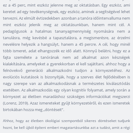
ez a 45 perc, mint eszköz jelenne meg az oktatásban. Egy eszköz, ami
keretet ad egy tevékenységnek, egy eszköz, aminek a segítségével lehet
tervezni. Az elmúlt évtizedekben azonban a tanóra időintervalluma nem
mint eszköz jelenik meg az oktatásunkban, hanem mint cél. A
pedagógusok a hatalmas tananyagmennyiség nyomására nem a
tanulásra, még kevésbé a tapasztalásra, a megismerésre, az érzelmi
nevelésre helyezik a hangsúlyt, hanem a 45 percre. A cél, hogy minél
több ismeret, adat elhangozzék ez idő alatt. Könnyű belátni, hogy ez a
fajta személete a tanórának nem ad alkalmat azon készségek
kialakítására, amelyeket a gyerekkorban el kell sajátítani, ahhoz hogy a
felnövekvő generáció alkalmazkodni tudjon a környezetéhez. Az
evolúciós kutatások is bizonyítják, hogy a szerves élet fejlődésében is
nagy szerepe van az alkalmazkodásnak a természetes kiválasztódás
esetében. Az alkalmazkodás egy olyan kognitív folyamat, amely során a
környezet az életben maradáshoz szükséges információkat megszerzi
(Lorenz, 2019). Azaz ismereteket gyűjt környezetéről, és ezen ismeretek
birtokában hozza meg „döntéseit”.
Ahhoz, hogy az életben ökológiai szempontból sikeres döntéseket tudjunk
hozni, be kell újból építeni emberi magatartásunkba azt a tudást, amit a régi