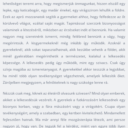
lehetőséget teremt arra, hogy megismerjük önmagunkat, hiszen elszáll egy
lepke, egy katicabogár, egy madár énekel, egy virágszirom lehullik a földre.
Ezek az apró mozzanatok segítik a gyermeket ahhoz, hogy felfedezze az őt
körülvevő világot, ezáltal saját magát. Tapintással szerzünk bizonyosságot
valaminek a létezéséről, miközben az érzéseket indít el bennünk. Ha valamit
nagyon meg szeretnénk ismerni, mindig felébred bennünk a vágy, hogy
megérintsük. A kisgyermekeknél még inkább így működik. Azoknál a
gyerekeknél, akik sokat tapasztalhatnak, akik kezükbe vehetik a földet, akik
minél gyakrabban megérinthetik a természetet, kialakul a lelkesedés
képessége. A lelkesedés pedig úgy működik, mint egy szivacs. Csak úgy
szívja magába az ismeretanyagot. A gyerekekkel akkor tesszük a legjobbat,
ha minél több olyan tevékenységet végezhetnek, amelyek lelkesítik őket.
Zárójelben megjegyzem, a felnőtteknek is nagy szüksége lenne rá.
Nézzük csak meg, kiknek az életéről olvasunk szívesen? Mind olyan emberek,
akiket a lelkesedésük vezérelt. A gyerekek a futkározásért lelkesednek egy
bizonyos korban, vagy a fára mászásért vagy a virágokért. Csupa olyan
tevékenységért, amely a szabadban, egy kertben kivitelezhető. Mindamellett
fejlesztően hatnak. Ma már annyi féle mozgásterápia létezik, ami persze
nagyon jó, hogy van. De tegyük fel a kérdést, miért van egyre több ilyen