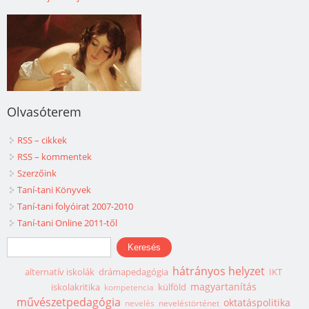
Olvasóterem
RSS – cikkek
RSS – kommentek
Szerzőink
Taní-tani Könyvek
Taní-tani folyóirat 2007-2010
Taní-tani Online 2011-től
Keresés űrlap
Keresés
hátrányos helyzet
alternatív iskolák
drámapedagógia
IKT
magyartanítás
iskolakritika
külföld
kompetencia
művészetpedagógia
oktatáspolitika
nevelés
neveléstörténet