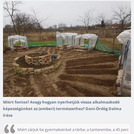
Miért fontos? Avagy hogyan nyerhetjük vissza alkalmazkodó
képességünket az (emberi) természethez? Dani-Ördög Dalma
írása
Miért zárjuk be gyermekeinket a térbe, a tanterembe, a 45 perc