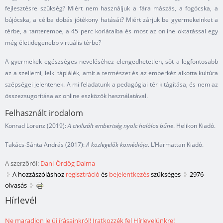
fejlesztésre szükség? Miért nem használjuk a fára mászás, a fogócska, a
bújócska, a célba dobás jótékony hatását? Miért zárjuk be gyermekeinket a
térbe, a tanterembe, a 45 perc korlátaiba és most az online oktatással egy
még életidegenebb virtuális térbe?
A gyermekek egészséges neveléséhez elengedhetetlen, sőt a legfontosabb
az a szellemi, lelki táplálék, amit a természet és az emberkéz alkotta kultúra
szépségei jelentenek. A mi feladatunk a pedagógiai tér kitágítása, és nem az
összezsugorítása az online eszközök használatával.
Felhasznált irodalom
Konrad Lorenz (2019):
A civilizált emberiség nyolc halálos bűne
. Helikon Kiadó.
Takács-Sánta András (2017):
A közlegelők komédiája
. L’Harmattan Kiadó.
A szerzőről:
Dani-Ördög Dalma
A hozzászóláshoz
regisztráció
és
bejelentkezés
szükséges
2976
olvasás
Hírlevél
Ne maradjon le új írásainkról! Iratkozzék fel Hírlevelünkre!