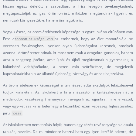
hiszen egész délelőtt a szabadban, a friss levegőn tevékenykednek,
megtapasztalják az igazi örömforrást, miközben megtanulnak figyelni, és
nem csak környezetükre, hanem önmagukra is.
Vegyük észre, az öröm átélésének képessége is egyre inkább eltűnőben van.
Erre a
zonban
szüksége van
az embernek, hogy az élet monotóniája ne
vezessen fásultsághoz. Ilyenkor olyan újdonságokat keresnek, amelyek
azonnali örömérzetet adnak. Itt most nem csak a drogokra gondolok, hanem
arra a rengeteg játékra, amit újból és újból megkívánnak a gyermekek, a
különböző videójátékokra, a neten való szörfözésre, de megjelenik
kapcsolatainkban is az állandó újdonság iránt vágy és annak hajszolása.
Az öröm átélésének képességét a természet adta akadályok leküzdésével
tudjuk kialakítani. Az iskolakert a fára mászástól a kertészkedésen át a
madároduk készítéséig (néhányszor rávágunk az ujjunkra, mire elkészül,
vagy egy-két szálka is belemegy a kezünkbe) ezen képesség fejlesztéséhez
járul
hozzá.
Az iskolakertben nem tanítás folyik, hanem egy közös tevékenységen alapuló
tanulás, nevelés. De mi mindenre használható egy ilyen kert? Mindenre, de