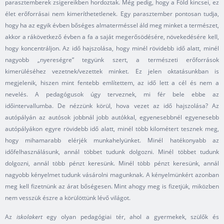
parasztemberek zsigereikben hordoztak. Még pedig, hogy a Föld kincsei, ez
élet erőforrásai nem kimeríthetetlenek. Egy parasztember pontosan tudja,
hogy ha az egyik évben bőséges almaterméssel áld meg minket a természet,
akkor a rákövetkező évben a fa a saját megerősödésére, növekedésére kell,
hogy koncentráljon. Az idő hajszolása, hogy minél rövidebb idő alatt, minél
nagyobb „nyereségre” tegyünk szert, a természeti erőforrások
kimerüléséhez vezetnek/vezettek minket. Ez jelen oktatásunkban is
megjelenik, hiszen mint fentebb említettem, az idő lett a cél és nem a
nevelés. A pedagógusok úgy terveznek, mi fér bele ebbe az
időintervallumba. De nézzünk körül, hova vezet az idő hajszolása? Az
autópályán az autósok jobbnál jobb autókkal, egyenesebbnél egyenesebb
autópályákon egyre rövidebb idő alatt, minél több kilométert tesznek meg,
hogy mihamarabb elérjék munkahelyünket. Minél hatékonyabb az
időfelhasználásunk, annál többet tudunk dolgozni. Minél többet tudunk
dolgozni, annál több pénzt keresünk. Minél több pénzt keresünk, annál
nagyobb kényelmet tudunk vásárolni magunknak. A kényelmünkért azonban
meg kell fizetnünk az árat bőségesen. Mint ahogy meg is fizetjük, miközben
nem vesszük észre a körülöttünk lévő világot.
Az
iskolakert
egy olyan pedagógiai tér, ahol a gyermekek, szülők és