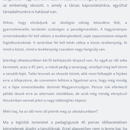
az emberiség okozott, s amely a társas kapcsolatainkra, egyúttal
társadalmunkra is hatással van.
Ahhoz, hogy elinduljunk az ökológiai válság leküzdése felé, a
gyermeknevelés területén szükséges a paradigmaváltás. A hagyományos
ismeretátadást fel kell váltani a tevékenykedtető, saját tapasztalaton alapuló
foglalkozásoknak. A tanórákat fel kell tehát váltsa a közös tevékenység. Itt
mind a közös, mind a tevékenység szavakon nagy hangsúly van.
Jelenlegi oktatásunkban két fő befolyásoló tényező van. Az egyik az idő adta
keretetek, azaz a 45 perc, a másik pedig a tananyag, amellyel meg kell tömni
a tanulók fejét. Talán lesznek az olvasók között, akik most felkapják a fejüket
erre a kifejezésre, de szeretném felhívni a figyelmet arra, hogy még mindig
ez a fajta ismeretátadás dominál Magyarországon. Persze sok ellenkező
példát látunk erre az alternatív iskolákban, de azok még mindig elenyésző
létszámban vannak jelen a nagy többséghez képest.
Miért baj, ha az idő mint cél jelenik meg az oktatásunkban?
Ma a legtöbb ismeretet a pedagógusok 45 perces időkeretekben
kénytelenek átadni a tanulóknak. Ezzel alapvetően nem is lenne baj, ha