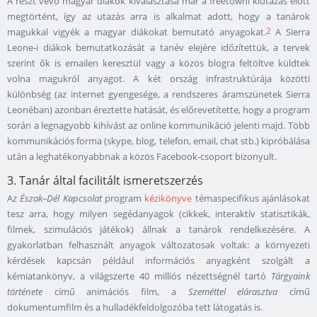
A részt vevő magyar diákok kiválasztása már a freetowni kiutazás előtt
megtörtént, így az utazás arra is alkalmat adott, hogy a tanárok
2
magukkal vigyék a magyar diákokat bemutató anyagokat.
A Sierra
Leone-i diákok bemutatkozását a tanév elejére időzítettük, a tervek
szerint ők is emailen keresztül vagy a közös blogra feltöltve küldtek
volna magukról anyagot. A két ország infrastruktúrája közötti
különbség (az internet gyengesége, a rendszeres áramszünetek Sierra
Leonéban) azonban éreztette hatását, és előrevetítette, hogy a program
során a legnagyobb kihívást az online kommunikáció jelenti majd. Több
kommunikációs forma (skype, blog, telefon, email, chat stb.) kipróbálása
után a leghatékonyabbnak a közös Facebook-csoport bizonyult.
3. Tanár által facilitált ismeretszerzés
Az
Észak
–
Dél
Kapcsolat
program
kézikönyve
témaspecifikus ajánlásokat
tesz arra, hogy milyen segédanyagok (cikkek, interaktív statisztikák,
filmek, szimulációs játékok) állnak a tanárok rendelkezésére. A
gyakorlatban felhasznált anyagok változatosak voltak: a környezeti
kérdések kapcsán például információs anyagként szolgált a
kémiatankönyv, a világszerte 40 milliós nézettségnél tartó
Tárgyaink
története
című animációs film, a
Szeméttel elárasztva
című
dokumentumfilm és a hulladékfeldolgozóba tett látogatás is.