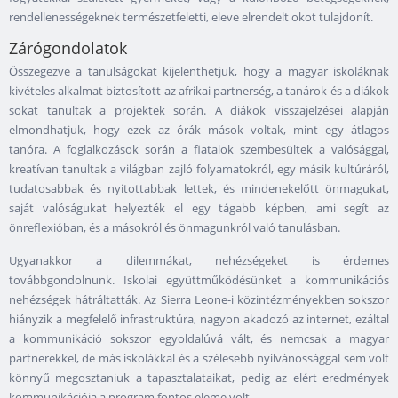
rendellenességeknek természetfeletti, eleve elrendelt okot tulajdonít.
Zárógondolatok
Összegezve a tanulságokat kijelenthetjük, hogy a magyar iskoláknak
kivételes alkalmat biztosított az afrikai partnerség, a tanárok és a diákok
sokat tanultak a projektek során. A diákok visszajelzései alapján
elmondhatjuk, hogy ezek az órák mások voltak, mint egy átlagos
tanóra. A foglalkozások során a fiatalok szembesültek a valósággal,
kreatívan tanultak a világban zajló folyamatokról, egy másik kultúráról,
tudatosabbak és nyitottabbak lettek, és mindenekelőtt önmagukat,
saját valóságukat helyezték el egy tágabb képben, ami segít az
önreflexióban, és a másokról és önmagunkról való tanulásban.
Ugyanakkor a dilemmákat, nehézségeket is érdemes
továbbgondolnunk. Iskolai együttműködésünket a kommunikációs
nehézségek hátráltatták. Az Sierra Leone-i közintézményekben sokszor
hiányzik a megfelelő infrastruktúra, nagyon akadozó az internet, ezáltal
a kommunikáció sokszor egyoldalúvá vált, és nemcsak a magyar
partnerekkel, de más iskolákkal és a szélesebb nyilvánossággal sem volt
könnyű megosztaniuk a tapasztalataikat, pedig az elért eredmények
kommunikációja a program fontos eleme volt.