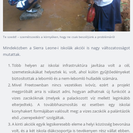
Te szedd! – szemétszedés a környéken, hogy ne csak beszéljünk a problémáról
Mindeközben a Sierra Leone-i iskolák akciói is nagy változatosságot
mutattak.
Több helyen az iskolai infrastruktúra javítása volt a cél,
szemeteskukákat helyeztek ki, volt, ahol külön gyűjtőedényeket
biztosítottak a lebomló és a nem-lebomló hulladék számára.
Mivel Freetownban nincs vezetékes ivóvíz, ezért a projekt
megpróbált arra is választ adni, hogyan adhatnak új funkciót a
vizes zacskóknak (melyek a palackozott víz mellett leginkább
elterjedtek). A továbbhasznosítás ez esetben egy iskolai
konyhakert formájában valósult meg: a vizes zacskók a palántázók
első „cserepeiként” szolgáltak.
A kinti akciók egyik legsikeresebb eleme a helyi közösség bevonása
volt, és a két iskola diákcsoportja is tevékenyen rész vállat ebben.