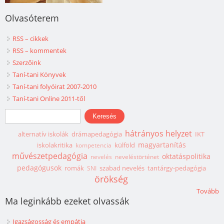
Olvasóterem
RSS – cikkek
RSS – kommentek
Szerzőink
Taní-tani Könyvek
Taní-tani folyóirat 2007-2010
Taní-tani Online 2011-től
Keresés űrlap
Keresés
hátrányos helyzet
alternatív iskolák
drámapedagógia
IKT
magyartanítás
iskolakritika
külföld
kompetencia
művészetpedagógia
oktatáspolitika
nevelés
neveléstörténet
pedagógusok
romák
szabad nevelés
tantárgy-pedagógia
SNI
örökség
Tovább
Ma leginkább ezeket olvassák
Igazságosság és empátia