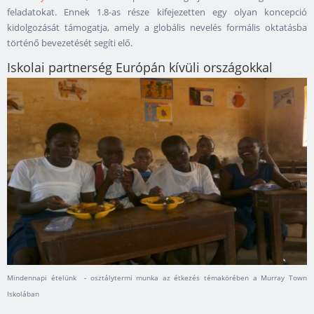
feladatokat. Ennek 1.8-as része kifejezetten egy olyan koncepció
kidolgozását támogatja, amely a globális nevelés formális oktatásba
történő bevezetését segíti elő.
Iskolai partnerség Európán kívüli országokkal
Mindennapi ételünk - osztálytermi munka az étkezés témakörében a Murray Town
Iskolában