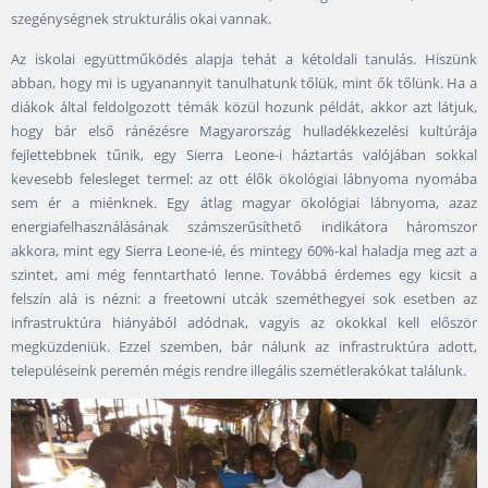
szegénységnek strukturális okai vannak.
Az iskolai együttműködés alapja tehát a kétoldali tanulás. Hiszünk
abban, hogy mi is ugyanannyit tanulhatunk tőlük, mint ők tőlünk. Ha a
diákok által feldolgozott témák közül hozunk példát, akkor azt látjuk,
hogy bár első ránézésre Magyarország hulladékkezelési kultúrája
fejlettebbnek tűnik, egy Sierra Leone-i háztartás valójában sokkal
kevesebb felesleget termel: az ott élők ökológiai lábnyoma nyomába
sem ér a miénknek. Egy átlag magyar ökológiai lábnyoma, azaz
energiafelhasználásának számszerűsíthető indikátora háromszor
akkora, mint egy Sierra Leone-ié, és mintegy 60%-kal haladja meg azt a
szintet, ami még fenntartható lenne. Továbbá érdemes egy kicsit a
felszín alá is nézni: a freetowni utcák szeméthegyei sok esetben az
infrastruktúra hiányából adódnak, vagyis az okokkal kell először
megküzdeniük. Ezzel szemben, bár nálunk az infrastruktúra adott,
településeink peremén mégis rendre illegális szemétlerakókat találunk.