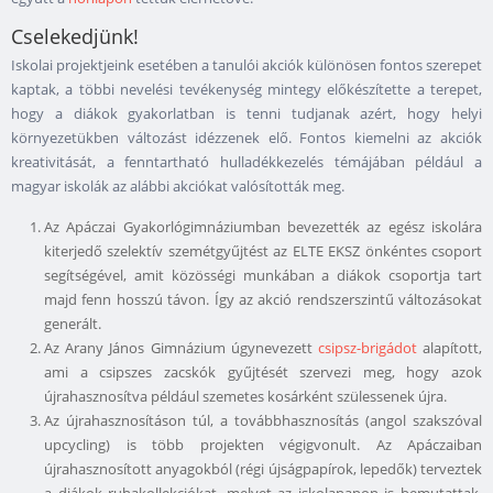
Cselekedjünk!
Iskolai projektjeink esetében a tanulói akciók különösen fontos szerepet
kaptak, a többi nevelési tevékenység mintegy előkészítette a terepet,
hogy a diákok gyakorlatban is tenni tudjanak azért, hogy helyi
környezetükben változást idézzenek elő. Fontos kiemelni az akciók
kreativitását, a fenntartható hulladékkezelés témájában például a
magyar iskolák az alábbi akciókat valósították meg.
Az Apáczai Gyakorlógimnáziumban bevezették az egész iskolára
kiterjedő szelektív szemétgyűjtést az ELTE EKSZ önkéntes csoport
segítségével, amit közösségi munkában a diákok csoportja tart
majd fenn hosszú távon. Így az akció rendszerszintű változásokat
generált.
Az Arany János Gimnázium úgynevezett
csipsz-brigádot
alapított,
ami a csipszes zacskók gyűjtését szervezi meg, hogy azok
újrahasznosítva például szemetes kosárként szülessenek újra.
Az újrahasznosításon túl, a továbbhasznosítás (angol szakszóval
upcycling) is több projekten végigvonult. Az Apáczaiban
újrahasznosított anyagokból (régi újságpapírok, lepedők) terveztek