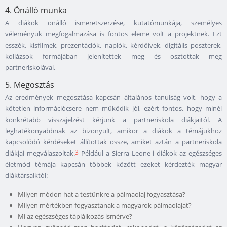
4. Önálló munka
A diákok önálló ismeretszerzése, kutatómunkája, személyes
véleményük megfogalmazása is fontos eleme volt a projektnek. Ezt
esszék, kisfilmek, prezentációk, naplók, kérdőívek, digitális poszterek,
kollázsok formájában jelenítettek meg és osztottak meg
partneriskolával.
5. Megosztás
Az eredmények megosztása kapcsán általános tanulság volt, hogy a
kötetlen információcsere nem működik jól, ezért fontos, hogy minél
konkrétabb visszajelzést kérjünk a partneriskola diákjaitól. A
leghatékonyabbnak az bizonyult, amikor a diákok a témájukhoz
kapcsolódó kérdéseket állítottak össze, amiket aztán a partneriskola
3
diákjai megválaszoltak.
Például a Sierra Leone-i diákok az egészséges
életmód témája kapcsán többek között ezeket kérdezték magyar
diáktársaiktól:
Milyen módon hat a testünkre a pálmaolaj fogyasztása?
Milyen mértékben fogyasztanak a magyarok pálmaolajat?
Mi az egészséges táplálkozás ismérve?