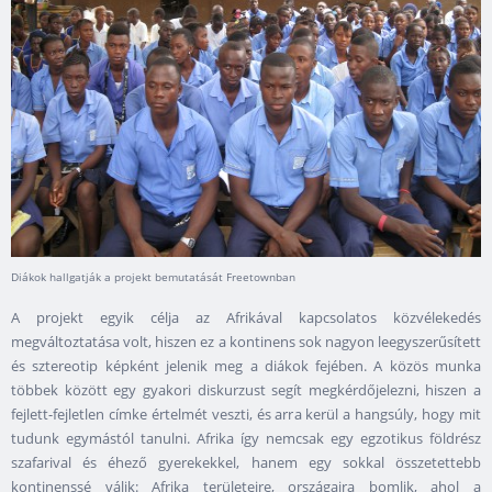
Diákok hallgatják a projekt bemutatását Freetownban
A projekt egyik célja az Afrikával kapcsolatos közvélekedés
megváltoztatása volt, hiszen ez a kontinens sok nagyon leegyszerűsített
és sztereotip képként jelenik meg a diákok fejében. A közös munka
többek között egy gyakori diskurzust segít megkérdőjelezni, hiszen a
fejlett-fejletlen címke értelmét veszti, és arra kerül a hangsúly, hogy mit
tudunk egymástól tanulni. Afrika így nemcsak egy egzotikus földrész
szafarival és éhező gyerekekkel, hanem egy sokkal összetettebb
kontinenssé válik: Afrika területeire, országaira bomlik, ahol a