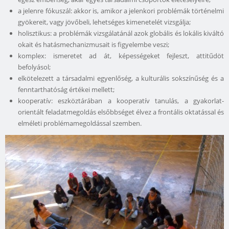
a jelenre fókuszál: akkor is, amikor a jelenkori problémák történelmi
gyökereit, vagy jövőbeli, lehetséges kimenetelét vizsgálja;
holisztikus: a problémák vizsgálatánál azok globális és lokális kiváltó
okait és hatásmechanizmusait is figyelembe veszi;
komplex: ismeretet ad át, képességeket fejleszt, attitűdöt
befolyásol;
elkötelezett a társadalmi egyenlőség, a kulturális sokszínűség és a
fenntarthatóság értékei mellett;
kooperatív: eszköztárában a kooperatív tanulás, a gyakorlat-
orientált feladatmegoldás elsőbbséget élvez a frontális oktatással és
elméleti problémamegoldással szemben.