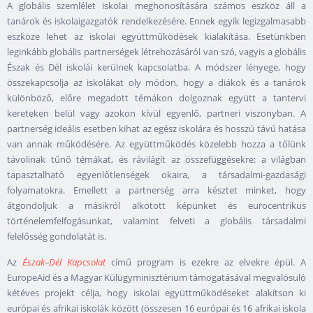
A globális szemlélet iskolai meghonosítására számos eszköz áll a
tanárok és iskolaigazgatók rendelkezésére. Ennek egyik legizgalmasabb
eszköze lehet az iskolai együttműködések kialakítása. Esetünkben
leginkább globális partnerségek létrehozásáról van szó, vagyis a globális
Észak és Dél iskolái kerülnek kapcsolatba. A módszer lényege, hogy
összekapcsolja az iskolákat oly módon, hogy a diákok és a tanárok
különböző, előre megadott témákon dolgoznak együtt a tantervi
kereteken belül vagy azokon kívül egyenlő, partneri viszonyban. A
partnerség ideális esetben kihat az egész iskolára és hosszú távú hatása
van annak működésére. Az együttműködés közelebb hozza a tőlünk
távolinak tűnő témákat, és rávilágít az összefüggésekre: a világban
tapasztalható egyenlőtlenségek okaira, a társadalmi-gazdasági
folyamatokra. Emellett a partnerség arra késztet minket, hogy
átgondoljuk a másikról alkotott képünket és eurocentrikus
történelemfelfogásunkat, valamint felveti a globális társadalmi
felelősség gondolatát is.
Az
Észak
–
Dél Kapcsolat
című program is ezekre az elvekre épül. A
EuropeAid és a Magyar Külügyminisztérium támogatásával megvalósuló
kétéves projekt célja, hogy iskolai együttműködéseket alakítson ki
európai és afrikai iskolák között (összesen 16 európai és 16 afrikai iskola