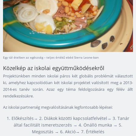
Egy tál ételben az egészség – teljes értékű ebéd Sierra Leone-ban
Közelkép az iskolai együttműködésekről
Projektünkben minden iskolai páros két globális problémát választott
ki, amelyhez kapcsolódóan két iskolai projektet valósított meg a 2013-
2014-es tanév során. Azaz egy téma feldolgozására egy félév állt
rendelkezésükre.
Az iskolai partnerség megvalósításának legfontosabb lépései:
1. Előkészítés→ 2. Diákok közötti kapcsolatfelvétel→ 3. Tanár
által facilitált ismeretszerzés → 4. Önálló munka → 5.
Megosztás → 6. Akció→ 7. Értékelés