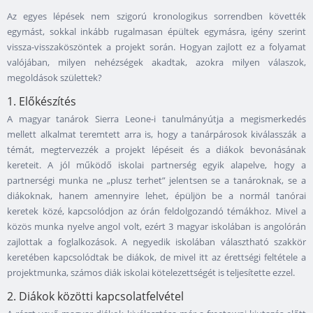
Az egyes lépések nem szigorú kronologikus sorrendben követték
egymást, sokkal inkább rugalmasan épültek egymásra, igény szerint
vissza-visszaköszöntek a projekt során. Hogyan zajlott ez a folyamat
valójában, milyen nehézségek akadtak, azokra milyen válaszok,
megoldások születtek?
1. Előkészítés
A magyar tanárok Sierra Leone-i tanulmányútja a megismerkedés
mellett alkalmat teremtett arra is, hogy a tanárpárosok kiválasszák a
témát, megtervezzék a projekt lépéseit és a diákok bevonásának
kereteit. A jól működő iskolai partnerség egyik alapelve, hogy a
partnerségi munka ne „plusz terhet” jelentsen se a tanároknak, se a
diákoknak, hanem amennyire lehet, épüljön be a normál tanórai
keretek közé, kapcsolódjon az órán feldolgozandó témákhoz. Mivel a
közös munka nyelve angol volt, ezért 3 magyar iskolában is angolórán
zajlottak a foglalkozások. A negyedik iskolában választható szakkör
keretében kapcsolódtak be diákok, de mivel itt az érettségi feltétele a
projektmunka, számos diák iskolai kötelezettségét is teljesítette ezzel.
2. Diákok közötti kapcsolatfelvétel