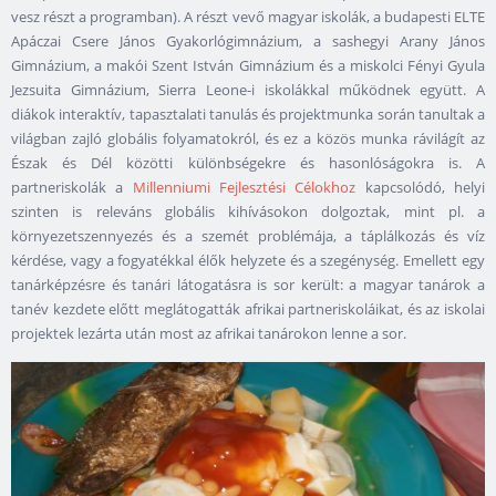
vesz részt a programban). A részt vevő magyar iskolák, a budapesti ELTE
Apáczai Csere János Gyakorlógimnázium, a sashegyi Arany János
Gimnázium, a makói Szent István Gimnázium és a miskolci Fényi Gyula
Jezsuita Gimnázium, Sierra Leone-i iskolákkal működnek együtt. A
diákok interaktív, tapasztalati tanulás és projektmunka során tanultak a
világban zajló globális folyamatokról, és ez a közös munka rávilágít az
Észak és Dél közötti különbségekre és hasonlóságokra is. A
partneriskolák a
Millenniumi Fejlesztési Célokhoz
kapcsolódó, helyi
szinten is releváns globális kihívásokon dolgoztak, mint pl. a
környezetszennyezés és a szemét problémája, a táplálkozás és víz
kérdése, vagy a fogyatékkal élők helyzete és a szegénység. Emellett egy
tanárképzésre és tanári látogatásra is sor került: a magyar tanárok a
tanév kezdete előtt meglátogatták afrikai partneriskoláikat, és az iskolai
projektek lezárta után most az afrikai tanárokon lenne a sor.