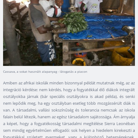
Cassava, a sokat használt alapanyag - látogatás a piacon
Amiben az afrikai iskolák minden bizonnyal példát mutatnak még, az az
integráció kérdése: nem kérdés, hogy a fogyatékkal élő diákok integrált
osztályokba járnak (bár speciális osztályokra is akad példa), és senki
nem lepődik meg, ha egy osztályban esetleg több mozgássérült diák is
van. A társadalmi, vallási sokszínűség és tolerancia nemcsak az iskola
falain belül létezik, hanem az egész társadalom sajátossága. Ám árnyalja
a képet, hogy a fogyatékosság társadalmi megítélése Sierra Leonéban
sem mindig egyértelműen elfogadó: sok helyen a hiedelem kirekeszti a
fogyatékkal született gyermeket, vagy a különböző betegségeknek,