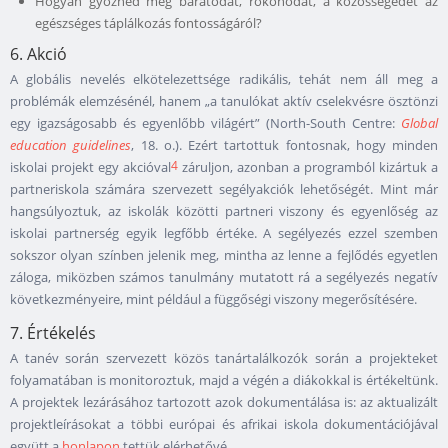
Hogyan győznéd meg barátodat, rokonodat, a közösségedet az
egészséges táplálkozás fontosságáról?
6. Akció
A globális nevelés elkötelezettsége radikális, tehát nem áll meg a
problémák elemzésénél, hanem „a tanulókat aktív cselekvésre ösztönzi
egy igazságosabb és egyenlőbb világért” (North-South Centre:
Global
education guidelines
, 18. o.). Ezért tartottuk fontosnak, hogy minden
4
iskolai projekt egy akcióval
záruljon, azonban a programból kizártuk a
partneriskola számára szervezett segélyakciók lehetőségét. Mint már
hangsúlyoztuk, az iskolák közötti partneri viszony és egyenlőség az
iskolai partnerség egyik legfőbb értéke. A segélyezés ezzel szemben
sokszor olyan színben jelenik meg, mintha az lenne a fejlődés egyetlen
záloga, miközben számos tanulmány mutatott rá a segélyezés negatív
következményeire, mint például a függőségi viszony megerősítésére.
7. Értékelés
A tanév során szervezett közös tanártalálkozók során a projekteket
folyamatában is monitoroztuk, majd a végén a diákokkal is értékeltünk.
A projektek lezárásához tartozott azok dokumentálása is: az aktualizált
projektleírásokat a többi európai és afrikai iskola dokumentációjával
együtt a
honlapon
tettük elérhetővé.