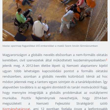
Iskolai sportnap fogyatékkal élő emberekkel a makói Szent István Gimnáziumban
Magyarországon a globális nevelés elsősorban a nem-formális oktatás
1
keretében, civil szervezetek által működtetett kezdeményezésekben
jelenik meg. A 2012-ben életbe lépett új Nemzeti alaptanterv kijelöl
ugyan több lehetséges kapcsolódási pontot a formális oktatási
rendszerben, azonban a globális nevelés különböző témái ad hoc
módon jelennek meg a tanterv egyes szintjein és a tanárképzésben. Így
alapvetően továbbra is az egyéni döntéstől és tanári motivációtól függ,
hogy mennyire integrálják a globális problémákat az osztálytermi
munkába. Pozitív fejleménynek nevezhetjük, hogy 2014-ben
megszületett a Nemzeti Fejlesztési Stratégiáról szóló
Kormányhatározat
, ami 12 pontban foglalja össze a legfontosabb