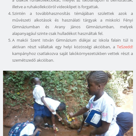
a diákok ruhakollekciókat, melyet az iskolanapon is bemutattak,
illetve a ruhakollekcióról videoklipet is forgattak.
Szintén a továbbhasznosítás témájában születtek azok a
művészeti alkotások és használati tárgyak a miskolci Fényi
Gimnáziumban és Arany János Gimnáziumban, melyek
alapanyagául szinte csak hulladékot használtak fel.
A makói Szent István Gimnázium diákjai az iskola falain túl is
aktívan részt vállaltak egy helyi közösségi akcióban, a
TeSzedd!
kampányhoz csatlakozva saját lakókörnyezetükben vettek részt a
szemétszedő akcióban.