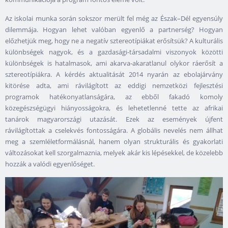
Az iskolai munka során sokszor merült fel még az Észak–Dél egyensúly
dilemmája. Hogyan lehet valóban egyenlő a partnerség? Hogyan
előzhetjük meg, hogy ne a negatív sztereotípiákat erősítsük? A kulturális
különbségek nagyok, és a gazdasági-társadalmi viszonyok közötti
különbségek is hatalmasok, ami akarva-akaratlanul olykor ráerősít a
sztereotípiákra. A kérdés aktualitását 2014 nyarán az ebolajárvány
kitörése adta, ami rávilágított az eddigi nemzetközi fejlesztési
programok hatékonyatlanságára, az ebből fakadó komoly
közegészségügyi hiányosságokra, és lehetetlenné tette az afrikai
tanárok magyarországi utazását. Ezek az események újfent
rávilágítottak a cselekvés fontosságára. A globális nevelés nem állhat
meg a szemléletformálásnál, hanem olyan strukturális és gyakorlati
változásokat kell szorgalmaznia, melyek akár kis lépésekkel, de közelebb
hozzák a valódi egyenlőséget.