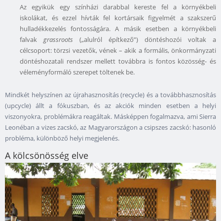
Az egyikük egy színházi darabbal kereste fel a környékbeli
iskolákat, és ezzel hívták fel kortársaik figyelmét a szakszerű
hulladékkezelés fontosságára. A másik esetben a környékbeli
falvak
grassroots
(„alulról építkező”) döntéshozói voltak a
célcsoport: törzsi vezetők, vének – akik a formális, önkormányzati
döntéshozatali rendszer mellett továbbra is fontos közösség- és
véleményformáló szerepet töltenek be.
Mindkét helyszínen az újrahasznosítás (recycle) és a továbbhasznosítás
(upcycle) állt a fókuszban, és az akciók minden esetben a helyi
viszonyokra, problémákra reagáltak. Másképpen fogalmazva, ami Sierra
Leonéban a vizes zacskó, az Magyarországon a csipszes zacskó: hasonló
probléma, különböző helyi megjelenés.
A kölcsönösség elve