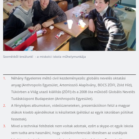
Szemétből kreálunk! - a miskolci iskola műhelymunkája
1.
Néhány figyelemre méltó civil kezdeményezés: globális nevelés oktatási
anyag (Anthropolis Egyesület, Artemisszió Alapítvány, BOCS ZÖFI, Zöld Híd),
Tükörben a Világ utazó kiállítás (ZÖFI) és a 2008 óta működő Globális Nevelés
Tudásközpont Budapesten (Anthropolis Egyesület).
2.
A fényképes albumokon, videóüzeneteken, prezentációkon felül a magyar
diákok kisebb ajándékokat is készítettek (például az egyik iskolában pólókat
festettek).
3.
Mivel a technikai feltételek nem voltak adottak, ezért a skype-ot egyik iskola
sem tudta arra használni, hogy videókonferenciát létesítsen az osztályok