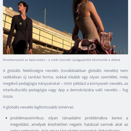
Divatbemutató az Apáczaiban – a ruhát használt újságpapírból készítették a diákok
A globális felelősségre nevelés (továbbiakban globális nevelés) nem
radikálisan új tanítási forma, sokkal inkább egy olyan szemlélet, mely
meglévő pedagógia irányzatokat – mint például a környezeti nevelés, az
interkulturális pedagógia vagy épp a demokráciára való nevelés – fog
össze.
A globális nevelés legfontosabb ismérvei:
problémacentrikus: olyan társadalmi problémákra keresi a
megoldást, amelyek érezhetően negatív hatással vannak akár az
egész emberiség, akár egyes társadalmi csoportok életesélyeire;