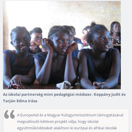
Az iskolai partnerség mint pedagógiai módszer. Koppány Judit és
Tarján Edina írása
A EuropeAid és a Magyar Külügyminisztérium támogatásával
megvalósuló kétéves projekt célja, hogy iskolai
együttműködéseket alakítson ki európai és afrikai iskolák