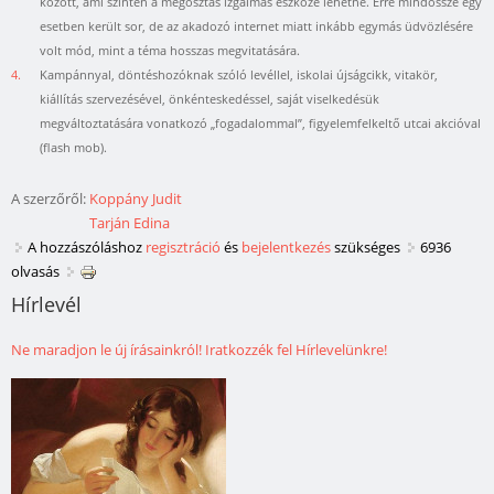
között, ami szintén a megosztás izgalmas eszköze lehetne. Erre mindössze egy
esetben került sor, de az akadozó internet miatt inkább egymás üdvözlésére
volt mód, mint a téma hosszas megvitatására.
4.
Kampánnyal, döntéshozóknak szóló levéllel, iskolai újságcikk, vitakör,
kiállítás szervezésével, önkénteskedéssel, saját viselkedésük
megváltoztatására vonatkozó „fogadalommal”, figyelemfelkeltő utcai akcióval
(flash mob).
A szerzőről:
Koppány Judit
Tarján Edina
A hozzászóláshoz
regisztráció
és
bejelentkezés
szükséges
6936
olvasás
Hírlevél
Ne maradjon le új írásainkról! Iratkozzék fel Hírlevelünkre!