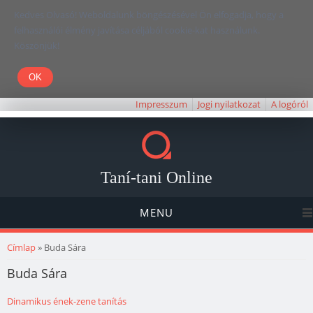
Kedves Olvasó! Weboldalunk böngészésével Ön elfogadja, hogy a
felhasználói élmény javítása céljából cookie-kat használunk.
Köszönjük!
Impresszum
Jogi nyilatkozat
A logóról
Taní-tani Online
MENU
Jelenlegi hely
Címlap
» Buda Sára
Buda Sára
Dinamikus ének-zene tanítás