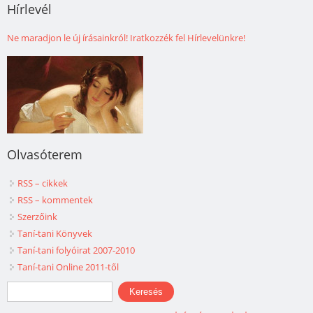
Hírlevél
Ne maradjon le új írásainkról! Iratkozzék fel Hírlevelünkre!
Olvasóterem
RSS – cikkek
RSS – kommentek
Szerzőink
Taní-tani Könyvek
Taní-tani folyóirat 2007-2010
Taní-tani Online 2011-től
Keresés űrlap
Keresés