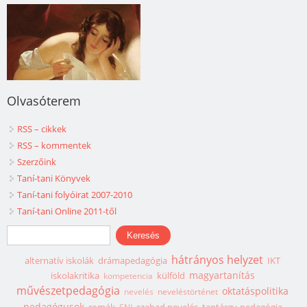
Olvasóterem
RSS – cikkek
RSS – kommentek
Szerzőink
Taní-tani Könyvek
Taní-tani folyóirat 2007-2010
Taní-tani Online 2011-től
Keresés űrlap
Keresés
hátrányos helyzet
alternatív iskolák
drámapedagógia
IKT
magyartanítás
iskolakritika
külföld
kompetencia
művészetpedagógia
oktatáspolitika
nevelés
neveléstörténet
pedagógusok
romák
szabad nevelés
tantárgy-pedagógia
SNI