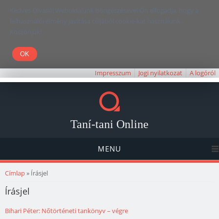
Kedves Olvasó! Weboldalunk böngészésével Ön elfogadja, hogy a
felhasználói élmény javítása céljából cookie-kat használunk.
Köszönjük!
Impresszum
Jogi nyilatkozat
A logóról
Taní-tani Online
MENU
Jelenlegi hely
Címlap
» Írásjel
Írásjel
Bihari Péter: Nőtörténeti tankönyv – végre