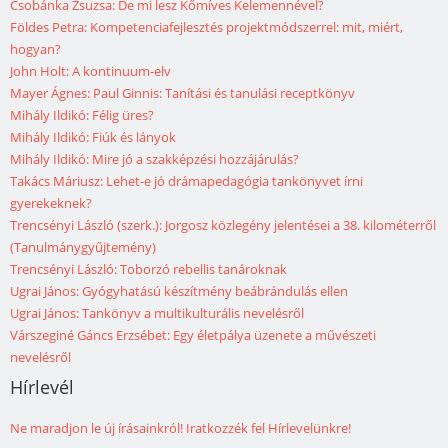
Csobánka Zsuzsa: De mi lesz Kőmíves Kelemennével?
Földes Petra: Kompetenciafejlesztés projektmódszerrel: mit, miért,
hogyan?
John Holt: A kontinuum-elv
Mayer Ágnes: Paul Ginnis: Tanítási és tanulási receptkönyv
Mihály Ildikó: Félig üres?
Mihály Ildikó: Fiúk és lányok
Mihály Ildikó: Mire jó a szakképzési hozzájárulás?
Takács Máriusz: Lehet-e jó drámapedagógia tankönyvet írni
gyerekeknek?
Trencsényi László (szerk.): Jorgosz közlegény jelentései a 38. kilométerről
(Tanulmánygyűjtemény)
Trencsényi László: Toborzó rebellis tanároknak
Ugrai János: Gyógyhatású készítmény beábrándulás ellen
Ugrai János: Tankönyv a multikulturális nevelésről
Várszeginé Gáncs Erzsébet: Egy életpálya üzenete a művészeti
nevelésről
Hírlevél
Ne maradjon le új írásainkról! Iratkozzék fel Hírlevelünkre!