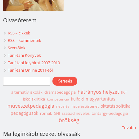
Olvasóterem
RSS – cikkek
RSS – kommentek
Szerzőink
Taní-tani Könyvek
Taní-tani folyóirat 2007-2010
Taní-tani Online 2011-től
Keresés űrlap
Keresés
hátrányos helyzet
alternatív iskolák
drámapedagógia
IKT
magyartanítás
iskolakritika
külföld
kompetencia
művészetpedagógia
oktatáspolitika
nevelés
neveléstörténet
pedagógusok
romák
szabad nevelés
tantárgy-pedagógia
SNI
örökség
Tovább
Ma leginkább ezeket olvassák