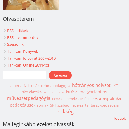
Olvasóterem
RSS – cikkek
RSS – kommentek
Szerzőink
Taní-tani Könyvek
Taní-tani folyóirat 2007-2010
Taní-tani Online 2011-től
Keresés űrlap
Keresés
hátrányos helyzet
alternatív iskolák
drámapedagógia
IKT
magyartanítás
iskolakritika
külföld
kompetencia
művészetpedagógia
oktatáspolitika
nevelés
neveléstörténet
pedagógusok
romák
szabad nevelés
tantárgy-pedagógia
SNI
örökség
Tovább
Ma leginkább ezeket olvassák