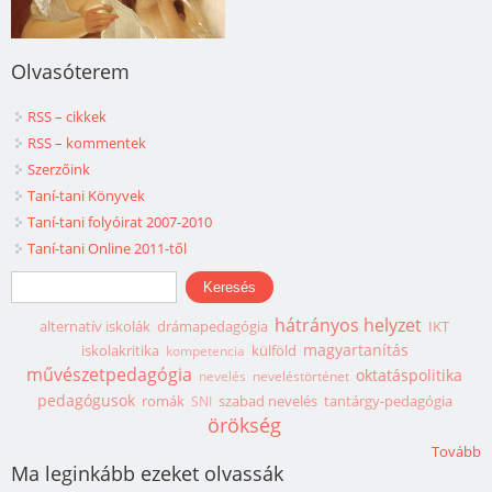
Olvasóterem
RSS – cikkek
RSS – kommentek
Szerzőink
Taní-tani Könyvek
Taní-tani folyóirat 2007-2010
Taní-tani Online 2011-től
Keresés űrlap
Keresés
hátrányos helyzet
alternatív iskolák
drámapedagógia
IKT
magyartanítás
iskolakritika
külföld
kompetencia
művészetpedagógia
oktatáspolitika
nevelés
neveléstörténet
pedagógusok
romák
szabad nevelés
tantárgy-pedagógia
SNI
örökség
Tovább
Ma leginkább ezeket olvassák