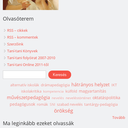
Olvasóterem
RSS – cikkek
RSS – kommentek
Szerzőink
Taní-tani Könyvek
Taní-tani folyóirat 2007-2010
Taní-tani Online 2011-től
Keresés űrlap
Keresés
hátrányos helyzet
alternatív iskolák
drámapedagógia
IKT
magyartanítás
iskolakritika
külföld
kompetencia
művészetpedagógia
oktatáspolitika
nevelés
neveléstörténet
pedagógusok
romák
szabad nevelés
tantárgy-pedagógia
SNI
örökség
Tovább
Ma leginkább ezeket olvassák