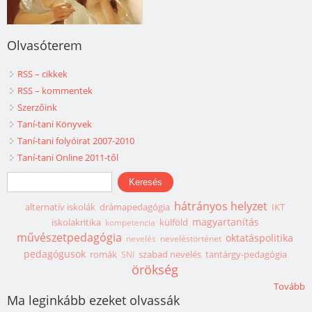
Olvasóterem
RSS – cikkek
RSS – kommentek
Szerzőink
Taní-tani Könyvek
Taní-tani folyóirat 2007-2010
Taní-tani Online 2011-től
Keresés űrlap
Keresés
hátrányos helyzet
alternatív iskolák
drámapedagógia
IKT
magyartanítás
iskolakritika
külföld
kompetencia
művészetpedagógia
oktatáspolitika
nevelés
neveléstörténet
pedagógusok
romák
szabad nevelés
tantárgy-pedagógia
SNI
örökség
Tovább
Ma leginkább ezeket olvassák