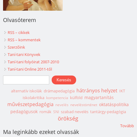
Olvasóterem
RSS – cikkek
RSS – kommentek
Szerzőink
Taní-tani Könyvek
Taní-tani folyóirat 2007-2010
Taní-tani Online 2011-től
Keresés űrlap
Keresés
hátrányos helyzet
alternatív iskolák
drámapedagógia
IKT
magyartanítás
iskolakritika
külföld
kompetencia
művészetpedagógia
oktatáspolitika
nevelés
neveléstörténet
pedagógusok
romák
szabad nevelés
tantárgy-pedagógia
SNI
örökség
Tovább
Ma leginkább ezeket olvassák