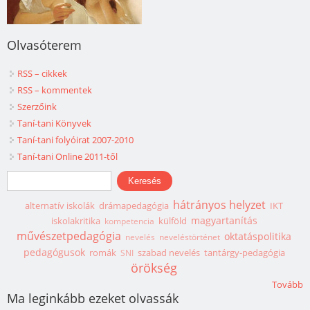
Olvasóterem
RSS – cikkek
RSS – kommentek
Szerzőink
Taní-tani Könyvek
Taní-tani folyóirat 2007-2010
Taní-tani Online 2011-től
Keresés űrlap
Keresés
hátrányos helyzet
alternatív iskolák
drámapedagógia
IKT
magyartanítás
iskolakritika
külföld
kompetencia
művészetpedagógia
oktatáspolitika
nevelés
neveléstörténet
pedagógusok
romák
szabad nevelés
tantárgy-pedagógia
SNI
örökség
Tovább
Ma leginkább ezeket olvassák