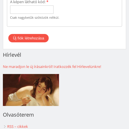
A képen látható kód:
*
Csak nagybetűk szóközök nélkül.
Hírlevél
Ne maradjon le új írásainkról! Iratkozzék fel Hírlevelünkre!
Olvasóterem
RSS – cikkek