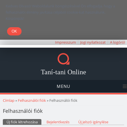
Kedves Olvasó! Weboldalunk böngészésével Ön elfogadja, hogy a
felhasználói élmény javítása céljából cookie-kat használunk.
Köszönjük!
Impresszum
Jogi nyilatkozat
A logóról
Taní-tani Online
MENU
Jelenlegi hely
Címlap
»
Felhasználói fiók
» Felhasználói fiók
Felhasználói fiók
Elsődleges fülek
Új fiók létrehozása
(aktív fül)
Bejelentkezés
Új jelszó igénylése