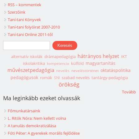
RSS – kommentek
Szerzőink
Taní-tani Könyvek
Taní-tani folyóirat 2007-2010
Taní-tani Online 2011-től
Keresés űrlap
Keresés
hátrányos helyzet
alternatív iskolák
drámapedagógia
IKT
magyartanítás
iskolakritika
külföld
kompetencia
művészetpedagógia
oktatáspolitika
nevelés
neveléstörténet
pedagógusok
romák
szabad nevelés
tantárgy-pedagógia
SNI
örökség
Tovább
Ma leginkább ezeket olvassák
Főmunkatársaink
L. Ritók Nóra: Nem kellett volna
A tanulás demokratizálása
Fóti Péter: A gyerekek morális fejlődése