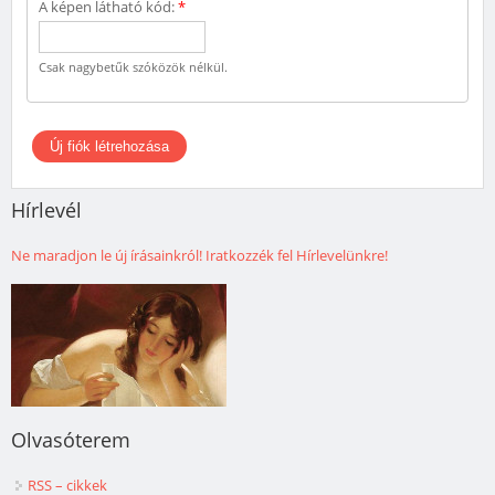
A képen látható kód:
*
Csak nagybetűk szóközök nélkül.
Hírlevél
Ne maradjon le új írásainkról! Iratkozzék fel Hírlevelünkre!
Olvasóterem
RSS – cikkek