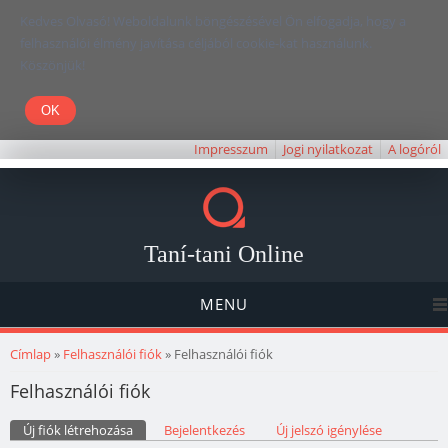
Kedves Olvasó! Weboldalunk böngészésével Ön elfogadja, hogy a
felhasználói élmény javítása céljából cookie-kat használunk.
Köszönjük!
Impresszum
Jogi nyilatkozat
A logóról
Taní-tani Online
MENU
Jelenlegi hely
Címlap
»
Felhasználói fiók
» Felhasználói fiók
Felhasználói fiók
Elsődleges fülek
Új fiók létrehozása
(aktív fül)
Bejelentkezés
Új jelszó igénylése