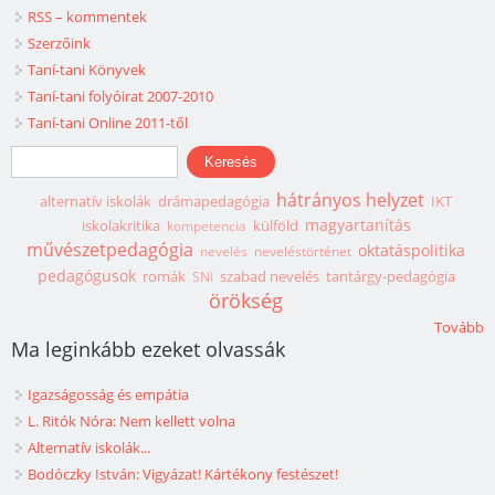
RSS – kommentek
Szerzőink
Taní-tani Könyvek
Taní-tani folyóirat 2007-2010
Taní-tani Online 2011-től
Keresés űrlap
Keresés
hátrányos helyzet
alternatív iskolák
drámapedagógia
IKT
magyartanítás
iskolakritika
külföld
kompetencia
művészetpedagógia
oktatáspolitika
nevelés
neveléstörténet
pedagógusok
romák
szabad nevelés
tantárgy-pedagógia
SNI
örökség
Tovább
Ma leginkább ezeket olvassák
Igazságosság és empátia
L. Ritók Nóra: Nem kellett volna
Alternatív iskolák...
Bodóczky István: Vigyázat! Kártékony festészet!