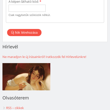
A képen látható kód:
*
Csak nagybetűk szóközök nélkül.
Hírlevél
Ne maradjon le új írásainkról! Iratkozzék fel Hírlevelünkre!
Olvasóterem
RSS – cikkek