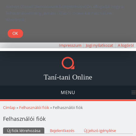
Kedves Olvasó! Weboldalunk böngészésével Ön elfogadja, hogy a
felhasználói élmény javítása céljából cookie-kat használunk.
Köszönjük!
Impresszum
Jogi nyilatkozat
A logóról
Taní-tani Online
MENU
Jelenlegi hely
Címlap
»
Felhasználói fiók
» Felhasználói fiók
Felhasználói fiók
Elsődleges fülek
Új fiók létrehozása
(aktív fül)
Bejelentkezés
Új jelszó igénylése