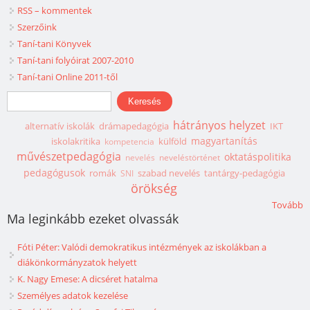
RSS – kommentek
Szerzőink
Taní-tani Könyvek
Taní-tani folyóirat 2007-2010
Taní-tani Online 2011-től
Keresés űrlap
Keresés
hátrányos helyzet
alternatív iskolák
drámapedagógia
IKT
magyartanítás
iskolakritika
külföld
kompetencia
művészetpedagógia
oktatáspolitika
nevelés
neveléstörténet
pedagógusok
romák
szabad nevelés
tantárgy-pedagógia
SNI
örökség
Tovább
Ma leginkább ezeket olvassák
Fóti Péter: Valódi demokratikus intézmények az iskolákban a
diákönkormányzatok helyett
K. Nagy Emese: A dicséret hatalma
Személyes adatok kezelése