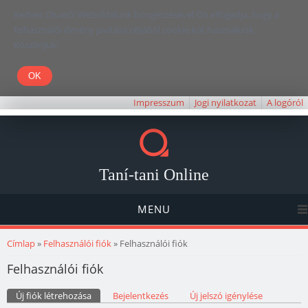
Kedves Olvasó! Weboldalunk böngészésével Ön elfogadja, hogy a
felhasználói élmény javítása céljából cookie-kat használunk.
Köszönjük!
Impresszum
Jogi nyilatkozat
A logóról
Taní-tani Online
MENU
Jelenlegi hely
Címlap
»
Felhasználói fiók
» Felhasználói fiók
Felhasználói fiók
Elsődleges fülek
Új fiók létrehozása
(aktív fül)
Bejelentkezés
Új jelszó igénylése