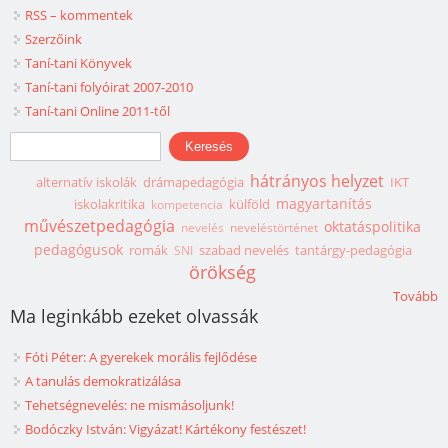
RSS – kommentek
Szerzőink
Taní-tani Könyvek
Taní-tani folyóirat 2007-2010
Taní-tani Online 2011-től
Keresés űrlap
Keresés
hátrányos helyzet
alternatív iskolák
drámapedagógia
IKT
magyartanítás
iskolakritika
külföld
kompetencia
művészetpedagógia
oktatáspolitika
nevelés
neveléstörténet
pedagógusok
romák
szabad nevelés
tantárgy-pedagógia
SNI
örökség
Tovább
Ma leginkább ezeket olvassák
Fóti Péter: A gyerekek morális fejlődése
A tanulás demokratizálása
Tehetségnevelés: ne mismásoljunk!
Bodóczky István: Vigyázat! Kártékony festészet!