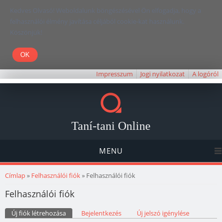
Kedves Olvasó! Weboldalunk böngészésével Ön elfogadja, hogy a
felhasználói élmény javítása céljából cookie-kat használunk.
Köszönjük!
Impresszum
Jogi nyilatkozat
A logóról
Taní-tani Online
MENU
Jelenlegi hely
Címlap
»
Felhasználói fiók
» Felhasználói fiók
Felhasználói fiók
Elsődleges fülek
Új fiók létrehozása
(aktív fül)
Bejelentkezés
Új jelszó igénylése