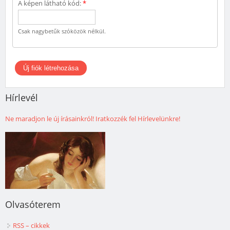
A képen látható kód:
*
Csak nagybetűk szóközök nélkül.
Hírlevél
Ne maradjon le új írásainkról! Iratkozzék fel Hírlevelünkre!
Olvasóterem
RSS – cikkek