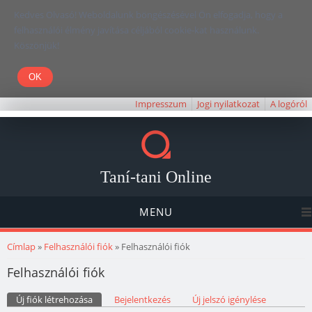
Kedves Olvasó! Weboldalunk böngészésével Ön elfogadja, hogy a
felhasználói élmény javítása céljából cookie-kat használunk.
Köszönjük!
Impresszum
Jogi nyilatkozat
A logóról
Taní-tani Online
MENU
Jelenlegi hely
Címlap
»
Felhasználói fiók
» Felhasználói fiók
Felhasználói fiók
Elsődleges fülek
Új fiók létrehozása
(aktív fül)
Bejelentkezés
Új jelszó igénylése