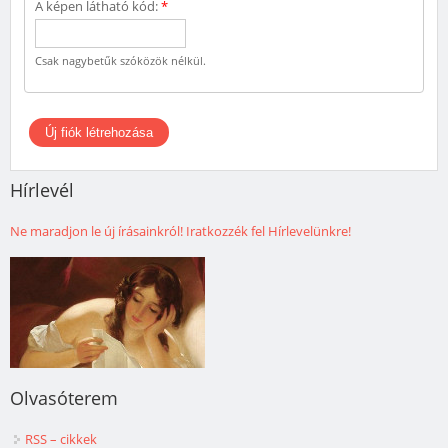
A képen látható kód:
*
Csak nagybetűk szóközök nélkül.
Hírlevél
Ne maradjon le új írásainkról! Iratkozzék fel Hírlevelünkre!
Olvasóterem
RSS – cikkek