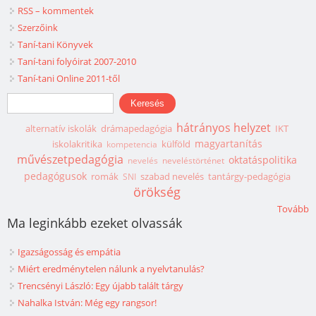
RSS – kommentek
Szerzőink
Taní-tani Könyvek
Taní-tani folyóirat 2007-2010
Taní-tani Online 2011-től
Keresés űrlap
Keresés
hátrányos helyzet
alternatív iskolák
drámapedagógia
IKT
magyartanítás
iskolakritika
külföld
kompetencia
művészetpedagógia
oktatáspolitika
nevelés
neveléstörténet
pedagógusok
romák
szabad nevelés
tantárgy-pedagógia
SNI
örökség
Tovább
Ma leginkább ezeket olvassák
Igazságosság és empátia
Miért eredménytelen nálunk a nyelvtanulás?
Trencsényi László: Egy újabb talált tárgy
Nahalka István: Még egy rangsor!