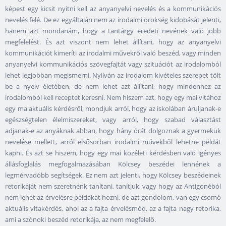
képest egy kicsit nyitni kell az anyanyelvi nevelés és a kommunikációs
nevelés felé. De ez egyáltalán nem az irodalmi örökség kidobását jelenti,
hanem azt mondanám, hogy a tantárgy eredeti nevének való jobb
megfelelést. És azt viszont nem lehet állítani, hogy az anyanyelvi
kommunikációt kimeríti az irodalmi művekről való beszéd, vagy minden
anyanyelvi kommunikációs szövegfajtát vagy szituációt az irodalomból
lehet legjobban megismerni. Nyilván az irodalom kivételes szerepet tölt
be a nyelv életében, de nem lehet azt állítani, hogy mindenhez az
irodalomból kell receptet keresni. Nem hiszem azt, hogy egy mai vitához
egy ma aktuális kérdésről, mondjuk arról, hogy az iskolában áruljanak-e
egészségtelen élelmiszereket, vagy arról, hogy szabad választást
adjanak-e az anyáknak abban, hogy hány órát dolgoznak a gyermekük
nevelése mellett, arról elsősorban irodalmi művekből lehetne példát
kapni. És azt se hiszem, hogy egy mai közéleti kérdésben való igényes
állásfoglalás megfogalmazásában Kölcsey beszédei lennének a
legmérvadóbb segítségek. Ez nem azt jelenti, hogy Kölcsey beszédeinek
retorikáját nem szeretnénk tanítani, tanítjuk, vagy hogy az Antigonéból
nem lehet az érvelésre példákat hozni, de azt gondolom, van egy csomó
aktuális vitakérdés, ahol az a fajta érvelésmód, az a fajta nagy retorika,
ami a szónoki beszéd retorikája, az nem megfelelő.