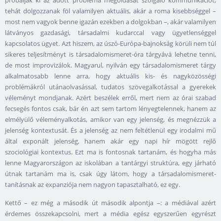
próbálják ki az adott probléma megoldását szolgáló kommunikációt,
tehát dolgozzanak föl valamilyen aktuális, akár a roma kisebbséggel –
most nem vagyok benne igazán ezekben a dolgokban –, akár valamilyen
látványos gazdasági, társadalmi kudarccal vagy ügyetlenséggel
kapcsolatos ügyet. Azt hiszem, az úszó-Európa-bajnokság körüli nem túl
sikeres teljesítményt is társadalomismeret-óra tárgyává lehetne tenni,
de most improvizálok. Magyarul, nyilván egy társadalomismeret tárgy
alkalmatosabb lenne arra, hogy aktuális kis- és nagyközösségi
problémákról utánaolvasással, tudatos szövegalkotással a gyerekek
véleményt mondjanak. Azért beszélek erről, mert nem az órai szabad
fecsegés fontos csak, bár én azt sem tartom lényegtelennek, hanem az
elmélyülő véleményalkotás, amikor van egy jelenség, és megnézzük a
jelenség kontextusát. És a jelenség az nem feltétlenül egy irodalmi mű
által exponált jelenség, hanem akár egy napi hír mögött rejlő
szociológiai kontextus. Ezt ma is fontosnak tartanám, és hogyha más
lenne Magyarországon az iskolában a tantárgyi struktúra, egy járható
útnak tartanám ma is, csak úgy látom, hogy a társadalomismeret-
tanításnak az expanziója nem nagyon tapasztalható, ez egy.
Kettő – ez még a második út második alpontja –: a médiával azért
érdemes összekapcsolni, mert a média egész egyszerűen egyrészt