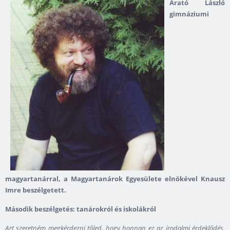
Arató László
gimnáziumi
magyartanárral, a Magyartanárok Egyesülete elnökével Knausz
Imre beszélgetett.
Második beszélgetés: tanárokról és iskolákról
Azt szeretném megkérdezni tőled, hogy honnan ez az irodalmi érdeklődés.