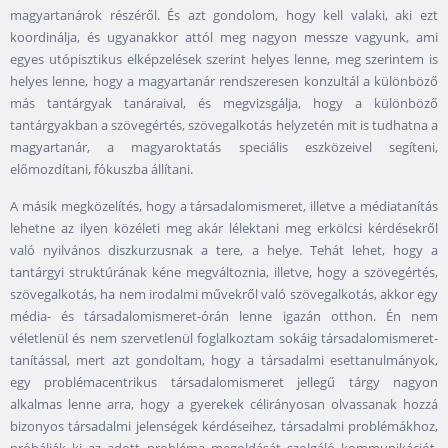
magyartanárok részéről. És azt gondolom, hogy kell valaki, aki ezt
koordinálja, és ugyanakkor attól meg nagyon messze vagyunk, ami
egyes utópisztikus elképzelések szerint helyes lenne, meg szerintem is
helyes lenne, hogy a magyartanár rendszeresen konzultál a különböző
más tantárgyak tanáraival, és megvizsgálja, hogy a különböző
tantárgyakban a szövegértés, szövegalkotás helyzetén mit is tudhatna a
magyartanár, a magyaroktatás speciális eszközeivel segíteni,
előmozdítani, fókuszba állítani.
A másik megközelítés, hogy a társadalomismeret, illetve a médiatanítás
lehetne az ilyen közéleti meg akár lélektani meg erkölcsi kérdésekről
való nyilvános diszkurzusnak a tere, a helye. Tehát lehet, hogy a
tantárgyi struktúrának kéne megváltoznia, illetve, hogy a szövegértés,
szövegalkotás, ha nem irodalmi művekről való szövegalkotás, akkor egy
média- és társadalomismeret-órán lenne igazán otthon. Én nem
véletlenül és nem szervetlenül foglalkoztam sokáig társadalomismeret-
tanítással, mert azt gondoltam, hogy a társadalmi esettanulmányok,
egy problémacentrikus társadalomismeret jellegű tárgy nagyon
alkalmas lenne arra, hogy a gyerekek célirányosan olvassanak hozzá
bizonyos társadalmi jelenségek kérdéseihez, társadalmi problémákhoz,