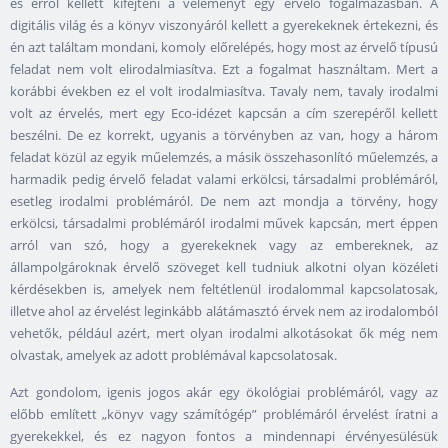
és erről kellett kifejteni a véleményt egy érvelő fogalmazásban. A
digitális világ és a könyv viszonyáról kellett a gyerekeknek értekezni, és
én azt találtam mondani, komoly előrelépés, hogy most az érvelő típusú
feladat nem volt elirodalmiasítva. Ezt a fogalmat használtam. Mert a
korábbi években ez el volt irodalmiasítva. Tavaly nem, tavaly irodalmi
volt az érvelés, mert egy Eco-idézet kapcsán a cím szerepéről kellett
beszélni. De ez korrekt, ugyanis a törvényben az van, hogy a három
feladat közül az egyik műelemzés, a másik összehasonlító műelemzés, a
harmadik pedig érvelő feladat valami erkölcsi, társadalmi problémáról,
esetleg irodalmi problémáról. De nem azt mondja a törvény, hogy
erkölcsi, társadalmi problémáról irodalmi művek kapcsán, mert éppen
arról van szó, hogy a gyerekeknek vagy az embereknek, az
állampolgároknak érvelő szöveget kell tudniuk alkotni olyan közéleti
kérdésekben is, amelyek nem feltétlenül irodalommal kapcsolatosak,
illetve ahol az érvelést leginkább alátámasztó érvek nem az irodalomból
vehetők, például azért, mert olyan irodalmi alkotásokat ők még nem
olvastak, amelyek az adott problémával kapcsolatosak.
Azt gondolom, igenis jogos akár egy ökológiai problémáról, vagy az
előbb említett „könyv vagy számítógép” problémáról érvelést íratni a
gyerekekkel, és ez nagyon fontos a mindennapi érvényesülésük