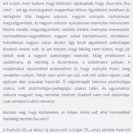
ezt a szót, mert tudom, hogy többször rajtakaptak, hogy „Éva néni, Éva
néni” – ezt így mondogatom magamban itthon. Egyébként imádtam, és
rettegtem tőle. Nagyon sokszor, nagyon csúnyán, nyilvánosan
megszégyenített, és nagyon sokszor nyilvánosan mennybe menesztett.
Eleinte inkább megszégyenített, később inkább mennybe menesztett.
Harmadikban-negyedikben nagyon sokat bántalmazott, ötödikben-
hatodikban nagyon sokat dicsért. Egy kicsit egyébként szélsőséges
érzelmű ember volt, és azt hiszem, hogy lelkileg nem biztos, hogy jót
tettek ezek a nagyon szélsőséges reakciók. Máig emlékszem a
szidalmaira, és némileg a dicséreteire, a szidalmaira jobban. A
szidalmakat olyasmikkel érdemeltem ki, hogy csúnyán írtam, meg
rendetlen voltam. Tehát nem arról van szó, volt mit szidni rajtam, csak
egészen éles szavakat használt. Ő végzettségét tekintve pszichológia
szakos volt, pszichológia–pedagógia szakos talán, és ugyanakkor
nekünk magyart meg németet tanított. Ezekből nem volt diplomája,
csak remekül tudott németül.
Bocsáss meg, hogy közbevetem, ez milyen iskola volt, ahol harmadiktól
hatodikig tanított Éva néni?
A Radnóti 35., az akkor új iskola volt, a Sziget 35., aztán később Radnóti