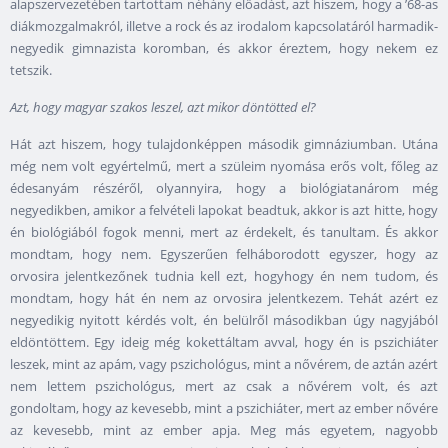
alapszervezetében tartottam néhány előadást, azt hiszem, hogy a ’68-as
diákmozgalmakról, illetve a rock és az irodalom kapcsolatáról harmadik-
negyedik gimnazista koromban, és akkor éreztem, hogy nekem ez
tetszik.
Azt, hogy magyar szakos leszel, azt mikor döntötted el?
Hát azt hiszem, hogy tulajdonképpen második gimnáziumban. Utána
még nem volt egyértelmű, mert a szüleim nyomása erős volt, főleg az
édesanyám részéről, olyannyira, hogy a biológiatanárom még
negyedikben, amikor a felvételi lapokat beadtuk, akkor is azt hitte, hogy
én biológiából fogok menni, mert az érdekelt, és tanultam. És akkor
mondtam, hogy nem. Egyszerűen felháborodott egyszer, hogy az
orvosira jelentkezőnek tudnia kell ezt, hogyhogy én nem tudom, és
mondtam, hogy hát én nem az orvosira jelentkezem. Tehát azért ez
negyedikig nyitott kérdés volt, én belülről másodikban úgy nagyjából
eldöntöttem. Egy ideig még kokettáltam avval, hogy én is pszichiáter
leszek, mint az apám, vagy pszichológus, mint a nővérem, de aztán azért
nem lettem pszichológus, mert az csak a nővérem volt, és azt
gondoltam, hogy az kevesebb, mint a pszichiáter, mert az ember nővére
az kevesebb, mint az ember apja. Meg más egyetem, nagyobb