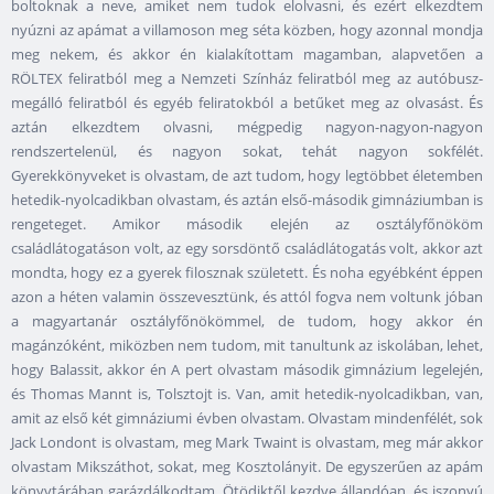
boltoknak a neve, amiket nem tudok elolvasni, és ezért elkezdtem
nyúzni az apámat a villamoson meg séta közben, hogy azonnal mondja
meg nekem, és akkor én kialakítottam magamban, alapvetően a
RÖLTEX feliratból meg a Nemzeti Színház feliratból meg az autóbusz-
megálló feliratból és egyéb feliratokból a betűket meg az olvasást. És
aztán elkezdtem olvasni, mégpedig nagyon-nagyon-nagyon
rendszertelenül, és nagyon sokat, tehát nagyon sokfélét.
Gyerekkönyveket is olvastam, de azt tudom, hogy legtöbbet életemben
hetedik-nyolcadikban olvastam, és aztán első-második gimnáziumban is
rengeteget. Amikor második elején az osztályfőnököm
családlátogatáson volt, az egy sorsdöntő családlátogatás volt, akkor azt
mondta, hogy ez a gyerek filosznak született. És noha egyébként éppen
azon a héten valamin összevesztünk, és attól fogva nem voltunk jóban
a magyartanár osztályfőnökömmel, de tudom, hogy akkor én
magánzóként, miközben nem tudom, mit tanultunk az iskolában, lehet,
hogy Balassit, akkor én A pert olvastam második gimnázium legelején,
és Thomas Mannt is, Tolsztojt is. Van, amit hetedik-nyolcadikban, van,
amit az első két gimnáziumi évben olvastam. Olvastam mindenfélét, sok
Jack Londont is olvastam, meg Mark Twaint is olvastam, meg már akkor
olvastam Mikszáthot, sokat, meg Kosztolányit. De egyszerűen az apám
könyvtárában garázdálkodtam. Ötödiktől kezdve állandóan, és iszonyú