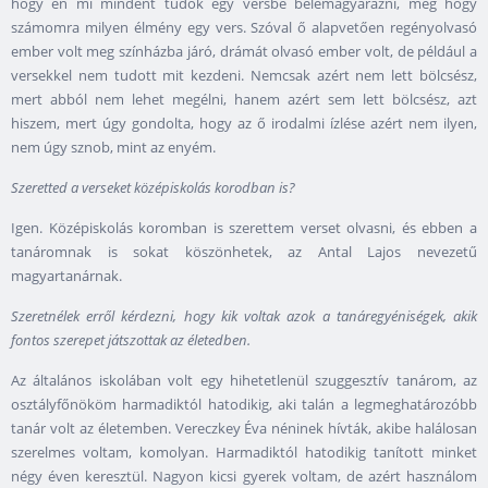
hogy én mi mindent tudok egy versbe belemagyarázni, meg hogy
számomra milyen élmény egy vers. Szóval ő alapvetően regényolvasó
ember volt meg színházba járó, drámát olvasó ember volt, de például a
versekkel nem tudott mit kezdeni. Nemcsak azért nem lett bölcsész,
mert abból nem lehet megélni, hanem azért sem lett bölcsész, azt
hiszem, mert úgy gondolta, hogy az ő irodalmi ízlése azért nem ilyen,
nem úgy sznob, mint az enyém.
Szeretted a verseket középiskolás korodban is?
Igen. Középiskolás koromban is szerettem verset olvasni, és ebben a
tanáromnak is sokat köszönhetek, az Antal Lajos nevezetű
magyartanárnak.
Szeretnélek erről kérdezni, hogy kik voltak azok a tanáregyéniségek, akik
fontos szerepet játszottak az életedben.
Az általános iskolában volt egy hihetetlenül szuggesztív tanárom, az
osztályfőnököm harmadiktól hatodikig, aki talán a legmeghatározóbb
tanár volt az életemben. Vereczkey Éva néninek hívták, akibe halálosan
szerelmes voltam, komolyan. Harmadiktól hatodikig tanított minket
négy éven keresztül. Nagyon kicsi gyerek voltam, de azért használom