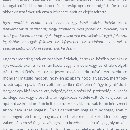
tapogathatók ki a honlapok és keresőprogramok mögött. De most
akkor visszatérhetünk arra a kérdésre, amit az elején feltettél.
Igen, annál is inkább, mert ezzel is egy kicsit csökkenthetjük azt a
benyomását az olvasónak, hogy számodra nem fontos az irodalom, mert
azért gondolom, mondhatjuk, hogy a szakmai érdeklődésed egyik fókusza,
legalábbis az egyik fókusza, az kifejezetten az irodalom. És ennek a
személyesebb oldaláról szeretnélek kérdezni.
Engem eredetileg csak az irodalom érdekelt, és sokkal később jött akár a
nyelvészet, akár a kommunikáció vagy a média vagy az efféle dolgok
iránti érdeklődés, és ez teljesen családi indíttatású. Azt szoktam
mondani mitizáló módon, hogy én az apám hobbija vagyok, merthogy
az édesapám pszichiáter volt, ami az ikernővéreimnél úgy folytatódott,
hogy az egyikből orvos lett, belgyógyász, a másikból pszichológus. Tehát
az idegorvos vagy a pszichiáter foglalkozás kétfele vált. De valójában az
apámat az irodalom érdekelte, de azt nem vállalta, csak hobbiként, mert
abból nem lehet megélni. Én valósíthattam meg az ő hobbiját, amit ő
nem engedhetett meg magának, mert neki orvosnak kellett lennie, hogy
valami jól kereső foglalkozás legyen a kezében. És én tényleg olyan két-
három ezer könyv között töltöttem az életem első tíz-tizenkét-