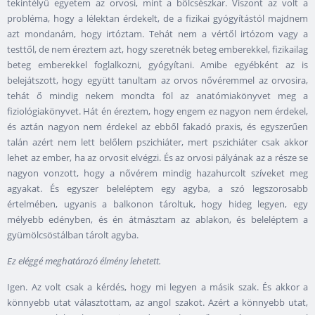
tekintélyű egyetem az orvosi, mint a bölcsészkar. Viszont az volt a
probléma, hogy a lélektan érdekelt, de a fizikai gyógyítástól majdnem
azt mondanám, hogy irtóztam. Tehát nem a vértől irtózom vagy a
testtől, de nem éreztem azt, hogy szeretnék beteg emberekkel, fizikailag
beteg emberekkel foglalkozni, gyógyítani. Amibe egyébként az is
belejátszott, hogy együtt tanultam az orvos nővéremmel az orvosira,
tehát ő mindig nekem mondta föl az anatómiakönyvet meg a
fiziológiakönyvet. Hát én éreztem, hogy engem ez nagyon nem érdekel,
és aztán nagyon nem érdekel az ebből fakadó praxis, és egyszerűen
talán azért nem lett belőlem pszichiáter, mert pszichiáter csak akkor
lehet az ember, ha az orvosit elvégzi. És az orvosi pályának az a része se
nagyon vonzott, hogy a nővérem mindig hazahurcolt szíveket meg
agyakat. És egyszer beleléptem egy agyba, a szó legszorosabb
értelmében, ugyanis a balkonon tároltuk, hogy hideg legyen, egy
mélyebb edényben, és én átmásztam az ablakon, és beleléptem a
gyümölcsöstálban tárolt agyba.
Ez eléggé meghatározó élmény lehetett.
Igen. Az volt csak a kérdés, hogy mi legyen a másik szak. És akkor a
könnyebb utat választottam, az angol szakot. Azért a könnyebb utat,