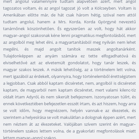
mert angolul valamennyire tudtam alapvetően azért, mert angol
tagozatos voltam, és az angol tagozat jó volt a Kölcseyben. Voltam is
Amerikában előtte már, de hát csak három hétig, szóval nem attól
tudtam angolul, hanem a Mrs. Korda, Korda Györgyné nevezetű
tanárnőnek köszönhetően. És egyszerűen az volt, hogy hát akkor
magyar–angol szakosnak kéne lenni pragmatikus megfontolásból, mert
az angolból meg lehet élni, a magyartanításból meg nyilván nem lehet
megélni, és majd angolt tanítok maszek angoltanárként.
Tulajdonképpen az anyám számára ez tette elfogadhatóvá és
elviselhetővé azt az elvetemült gondolatot, hogy tanár leszek, és
magyar szakos leszek. A másik lehetőség, az a történelem lett volna,
mert igazából az érdekelt, olyannyira, hogy történelemből érettségiztem
a legjobban. Csak abból kaptam dicséretet, nem, angolból is dicséretet
kaptam, de magyarból nem kaptam dicséretet, mert valami kilenc-tíz
oldalt írtam Adyról, és nem sikerült befejeznem. Iszonyatosan túlírt, és
ennek következtében befejezetlen esszét írtam, és azt hiszem, hogy arra
se volt időm, hogy megnézzem, helyén vannak-e az ékezetek, és
szerintem a helyesírása se volt makulátlan a dolognak éppen azért, mert
nem néztem át az ékezeteket. Valójában szívem szerint én magyar–
történelem szakos lettem volna, de a gyakorlati megfontolások miatt
lettem magyar–angol szakos.