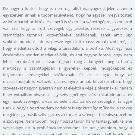
De nagyon fontos, hogy ez nem digitális tananyagokat jelent, hanem
egyszerűen annak a tudomásulvételét, hogy ha egyszer megváltoztak
az információhordozók, és a betű is rákerült a számítógépre, akkor arról
van szó, hogy az írott szövegek egy jelentős részével a gyerekek a
számítógép technikai közvetítésével találkoznak. Tehát amit úgy
szoktak mondani – de ez persze egy kicsit másra vonatkozott még –,
hogy mediatizálódott a világ, a társadalom, a politika. Most egy más
értelemben minden mediatizálódik, és ami nagyon fontos, hogy nem
lehet szembeállítani a számítógépet meg a könyvet meg a betűt,
merthogy a számítógépen a gyerekek képpel, mozgóképpel és
folyamatos szövegekkel találkoznak. És az is igaz, hogy az
olvasásmódjuk is változik valamennyire annak következtében, hogy
szövegeket nagyon gyakran nem az elejétől a végéig olvasnak el, hanem
hipertextuálisan olvasnak, egy szövegnél egy szóra rákattyintanak, és
egy másik szöveget olvasnak bele abba az előző szövegbe. És ugye
tudjuk, hogy a posztmodern irodalom is egy kicsit így működik, a szöveg
megidéz egy másik szöveget, és akkor azt a szöveget beleolvasom ebbe
a szövegbe. Nem tudom, hogy hosszú távon hány tantárgynak kellene
széjjelvágni ezt a problémakomplexumot. De azt gondolom, hogy a
digitális kihívásra válaszolni kell, és nem ellenségként kell kezelni, és