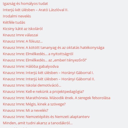
Igazság és homályos tudat
Interjú két ülésben – Arató Lászlóval II.
Irodalmi nevelés
Kétféle tudás
Kicsiny káté az iskoláról
Knausz Imre válaszai
Knausz Imre: A fókusz...
Knausz Imre: A kötött tananyag és az oktatás hatékonysága
Knausz Imre: Elmélkedés... a nyitottságról
Knausz Imre: Elmélkedés... az „emberi tényezőről”
Knausz Imre: Hálóba gabalyodva
Knausz Imre: Interjú két ülésben – Horányi Gáborral I.
Knausz Imre: Interjú két ülésben – Horányi Gáborral II.
Knausz Imre: Iskolai demotiváció...
Knausz Imre: Kell-e nekünk a projektpedagógia?
Knausz Imre: Marathóneia. Második ének. A seregek felsorolása
Knausz Imre: Mégis, kinek a szövege?
Knausz Imre: Mi a nevelés?
Knausz Imre: Nemzetépítés és Nemzeti alaptanterv
Minden, amit tudni akarsz a tanodákról…