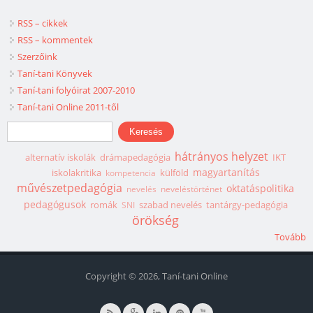
RSS – cikkek
RSS – kommentek
Szerzőink
Taní-tani Könyvek
Taní-tani folyóirat 2007-2010
Taní-tani Online 2011-től
Keresés űrlap
Keresés
hátrányos helyzet
alternatív iskolák
drámapedagógia
IKT
magyartanítás
iskolakritika
külföld
kompetencia
művészetpedagógia
oktatáspolitika
nevelés
neveléstörténet
pedagógusok
romák
szabad nevelés
tantárgy-pedagógia
SNI
örökség
Tovább
Copyright © 2026, Taní-tani Online