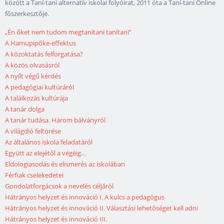
között a Taní-tani alternatív iskolai folyóirat, 2011 óta a Taní-tani Online
főszerkesztője.
„Én őket nem tudom megtanítani tanítani”
A Hamupipőke-effektus
A közoktatás felforgatása?
A közös olvasásról
A nyílt végű kérdés
A pedagógiai kultúráról
A találkozás kultúrája
A tanár dolga
A tanár tudása. Három bálványról
A világdió feltörése
Az általános iskola feladatáról
Együtt az elejétől a végéig…
Eldologiasodás és elismerés az iskolában
Férfiak cselekedetei
Gondolatforgácsok a nevelés céljáról
Hátrányos helyzet és innováció I. A kulcs a pedagógus
Hátrányos helyzet és innováció II. Választási lehetőséget kell adni
Hátrányos helyzet és innováció III.