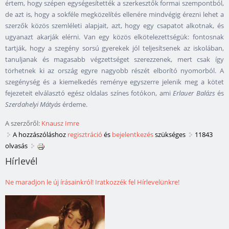
értem, hogy szépen egységesítették a szerkesztők formai szempontból,
de azt is, hogy a sokféle megközelítés ellenére mindvégig érezni lehet a
szerzők közös szemléleti alapjait, azt, hogy egy csapatot alkotnak, és
ugyanazt akarják elérni. Van egy közös elkötelezettségük: fontosnak
tartják, hogy a szegény sorsú gyerekek jól teljesítsenek az iskolában,
tanuljanak és magasabb végzettséget szerezzenek, mert csak így
törhetnek ki az ország egyre nagyobb részét elborító nyomorból. A
szegénység és a kiemelkedés reménye egyszerre jelenik meg a kötet
fejezeteit elválasztó egész oldalas színes fotókon, ami
Erlauer Balázs
és
Szerdahelyi Mátyás
érdeme.
A szerzőről:
Knausz Imre
A hozzászóláshoz
regisztráció
és
bejelentkezés
szükséges
11843
olvasás
Hírlevél
Ne maradjon le új írásainkról! Iratkozzék fel Hírlevelünkre!