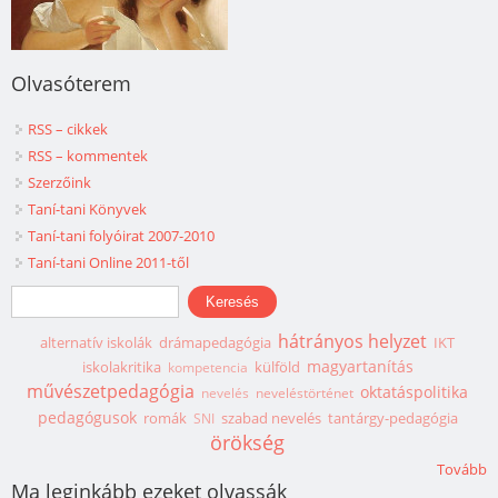
Olvasóterem
RSS – cikkek
RSS – kommentek
Szerzőink
Taní-tani Könyvek
Taní-tani folyóirat 2007-2010
Taní-tani Online 2011-től
Keresés űrlap
Keresés
hátrányos helyzet
alternatív iskolák
drámapedagógia
IKT
magyartanítás
iskolakritika
külföld
kompetencia
művészetpedagógia
oktatáspolitika
nevelés
neveléstörténet
pedagógusok
romák
szabad nevelés
tantárgy-pedagógia
SNI
örökség
Tovább
Ma leginkább ezeket olvassák