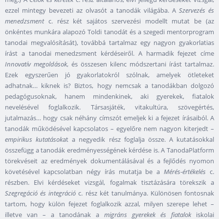
ezzel mintegy bevezeti az olvasót a tanodák világába. A
Szervezés és
menedzsment
c. rész két sajátos szervezési modellt mutat be (az
önkéntes munkára alapozó Toldi tanodát és a szegedi mentorprogram
tanodai megvalósítását), továbbá tartalmaz egy nagyon gyakorlatias
írást a tanodai menedzsment kérdéseiről. A harmadik fejezet címe
Innovatív megoldások
, és összesen kilenc módszertani írást tartalmaz.
Ezek egyszerűen jó gyakorlatokról szólnak, amelyek ötleteket
adhatnak… kiknek is? Biztos, hogy nemcsak a tanodákban dolgozó
pedagógusoknak, hanem mindenkinek, aki gyerekek, fiatalok
nevelésével foglalkozik. Társasjáték, vitakultúra, szövegértés,
jutalmazás… hogy csak néhány címszót emeljek ki a fejezet írásaiból. A
tanodák működésével kapcsolatos – egyelőre nem nagyon kiterjedt –
empirikus kutatások
at a negyedik rész foglalja össze. A kutatásokkal
összefügg a tanodák eredményességének kérdése is. A TanodaPlatform
törekvéseit az eredmények dokumentálásával és a fejlődés nyomon
követésével kapcsolatban négy írás mutatja be a
Mérés-értékelés
c.
részben. Elvi kérdéseket vizsgál, fogalmak tisztázására törekszik a
Szegregáció és integráció
c. rész két tanulmánya. Különösen fontosnak
tartom, hogy külön fejezet foglalkozik azzal, milyen szerepe lehet –
illetve van – a tanodának a
migráns gyerekek és fiatalok
iskolai