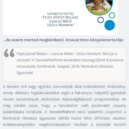
…de sosem merted megkérdezni. Knausz Imre könyvismertetője
Fejes József Balázs – Lencse Máté – Szűcs Norbert: Mire jó a
tanoda? A TanodaPlatform keretében összegyűjtött kutatások,
innovációk, történetek. Szeged, 2016, Motiváció Oktatási
Egyesület
A
tanoda
civil vagy egyházi szervezetek által működtetett intézmény,
amely délutáni foglalkozásokkal segíti a hátrányos helyzetű gyerekek
iskolai tanulmányait elsősorban képességfejlesztő programokkal, de
még inkább azzal, hogy a tanuláshoz való pozitívabb viszony
kialakítására törekszik. A
TanodaPlatform
nevű szakértői csoportot a
Motiváció Oktatási Egyesület (MOE) hozta létre 2013-ban részben
érdekérvényesítési megfontolásokból, részben a tanodák közötti