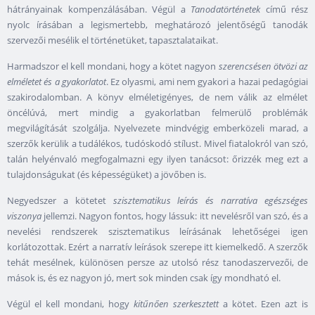
hátrányainak kompenzálásában. Végül a
Tanodatörténetek
című rész
nyolc írásában a legismertebb, meghatározó jelentőségű tanodák
szervezői mesélik el történetüket, tapasztalataikat.
Harmadszor el kell mondani, hogy a kötet nagyon
szerencsésen ötvözi az
elméletet és a gyakorlatot
. Ez olyasmi, ami nem gyakori a hazai pedagógiai
szakirodalomban. A könyv elméletigényes, de nem válik az elmélet
öncélúvá, mert mindig a gyakorlatban felmerülő problémák
megvilágítását szolgálja. Nyelvezete mindvégig emberközeli marad, a
szerzők kerülik a tudálékos, tudóskodó stílust. Mivel fiatalokról van szó,
talán helyénvaló megfogalmazni egy ilyen tanácsot: őrizzék meg ezt a
tulajdonságukat (és képességüket) a jövőben is.
Negyedszer a kötetet
szisztematikus leírás és narratíva egészséges
viszonya
jellemzi. Nagyon fontos, hogy lássuk: itt nevelésről van szó, és a
nevelési rendszerek szisztematikus leírásának lehetőségei igen
korlátozottak. Ezért a narratív leírások szerepe itt kiemelkedő. A szerzők
tehát mesélnek, különösen persze az utolsó rész tanodaszervezői, de
mások is, és ez nagyon jó, mert sok minden csak így mondható el.
Végül el kell mondani, hogy
kitűnően szerkesztett
a kötet. Ezen azt is