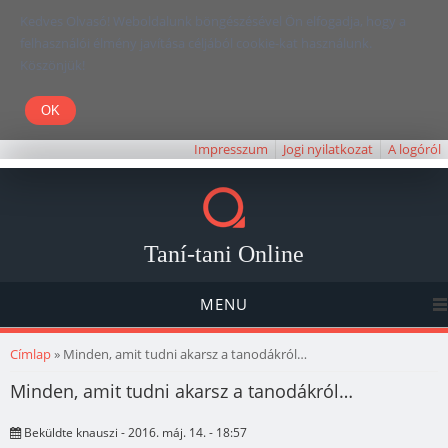
Kedves Olvasó! Weboldalunk böngészésével Ön elfogadja, hogy a
felhasználói élmény javítása céljából cookie-kat használunk.
Köszönjük!
Impresszum
Jogi nyilatkozat
A logóról
Taní-tani Online
MENU
Jelenlegi hely
Címlap
» Minden, amit tudni akarsz a tanodákról…
Minden, amit tudni akarsz a tanodákról…
Beküldte
knauszi
- 2016. máj. 14. - 18:57