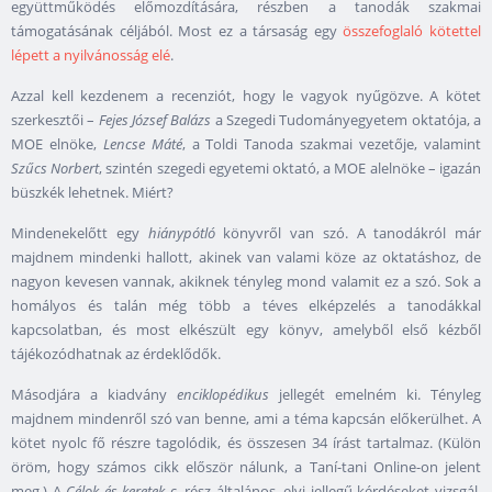
együttműködés előmozdítására, részben a tanodák szakmai
támogatásának céljából. Most ez a társaság egy
összefoglaló kötettel
lépett a nyilvánosság elé
.
Azzal kell kezdenem a recenziót, hogy le vagyok nyűgözve. A kötet
szerkesztői –
Fejes József Balázs
a Szegedi Tudományegyetem oktatója, a
MOE elnöke,
Lencse Máté
, a Toldi Tanoda szakmai vezetője, valamint
Szűcs Norbert
, szintén szegedi egyetemi oktató, a MOE alelnöke – igazán
büszkék lehetnek. Miért?
Mindenekelőtt egy
hiánypótló
könyvről van szó. A tanodákról már
majdnem mindenki hallott, akinek van valami köze az oktatáshoz, de
nagyon kevesen vannak, akiknek tényleg mond valamit ez a szó. Sok a
homályos és talán még több a téves elképzelés a tanodákkal
kapcsolatban, és most elkészült egy könyv, amelyből első kézből
tájékozódhatnak az érdeklődők.
Másodjára a kiadvány
enciklopédikus
jellegét emelném ki. Tényleg
majdnem mindenről szó van benne, ami a téma kapcsán előkerülhet. A
kötet nyolc fő részre tagolódik, és összesen 34 írást tartalmaz. (Külön
öröm, hogy számos cikk először nálunk, a Taní-tani Online-on jelent
meg.) A
Célok és keretek
c. rész általános, elvi jellegű kérdéseket vizsgál,