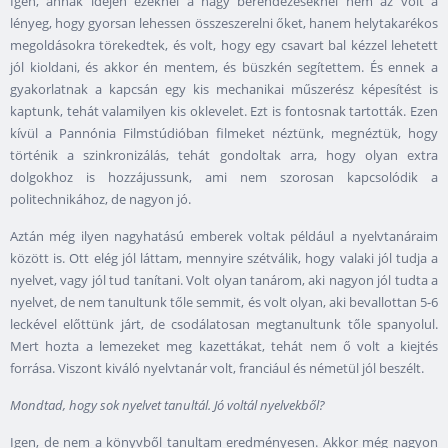
Igen, annak idején ezeknél a nagy berendezéseknél nem az volt a
lényeg, hogy gyorsan lehessen összeszerelni őket, hanem helytakarékos
megoldásokra törekedtek, és volt, hogy egy csavart bal kézzel lehetett
jól kioldani, és akkor én mentem, és büszkén segítettem. És ennek a
gyakorlatnak a kapcsán egy kis mechanikai műszerész képesítést is
kaptunk, tehát valamilyen kis oklevelet. Ezt is fontosnak tartották. Ezen
kívül a Pannónia Filmstúdióban filmeket néztünk, megnéztük, hogy
történik a szinkronizálás, tehát gondoltak arra, hogy olyan extra
dolgokhoz is hozzájussunk, ami nem szorosan kapcsolódik a
politechnikához, de nagyon jó.
Aztán még ilyen nagyhatású emberek voltak például a nyelvtanáraim
között is. Ott elég jól láttam, mennyire szétválik, hogy valaki jól tudja a
nyelvet, vagy jól tud tanítani. Volt olyan tanárom, aki nagyon jól tudta a
nyelvet, de nem tanultunk tőle semmit, és volt olyan, aki bevallottan 5-6
leckével előttünk járt, de csodálatosan megtanultunk tőle spanyolul.
Mert hozta a lemezeket meg kazettákat, tehát nem ő volt a kiejtés
forrása. Viszont kiváló nyelvtanár volt, franciául és németül jól beszélt.
Mondtad, hogy sok nyelvet tanultál. Jó voltál nyelvekből?
Igen, de nem a könyvből tanultam eredményesen. Akkor még nagyon