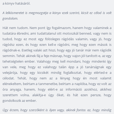
a könyv hatásáról.
A lelkiismeretet is megmozgatja a könyv ezek szerint, kicsit ez célod is volt
gondolom.
Hát nem tudom. Nem pont így fogalmazom, hanem hogy valaminek a
tudatára ébredni, ami tudattalanul ott motoszkál benned, vagy nem is
tudod, hogy ez most egy fölösleges rágódás valamin, vagy jó, hogy
rágódsz ezen, és hogy ezen kell-e rágódni, meg hogy ezen mások is
rágódnak-e. Esetleg valaki azt hiszi, hogy egy jó tanár már nem rágódik
semmin. Tehát akinek fáj a feje másnap, hogy vajon jól tanított-e, az egy
tehetségtelen ember. Valahogy meg kell mondani, hogy mindenki így
van vele, meg hogy ez valahogy talán épp a jó tanárságnak egy
velejárója, hogy egy kicsikét mindig foglalkoztat, hogy elérted-e a
célodat. Tehát, hogy nem az a lényeg hogy én most valamit
elénekeltem, beírtam a tanmenetbe, beírtam a naplóba, hogy ez volt az
óra anyaga, hanem, hogy elért-e az információ azokhoz, akikhez
szerettem volna, alakítja-e úgy őket, és hát ezen persze, hogy
gondolkozik az ember.
Úgy érzem, hogy szerzőként is ilyen vagy, akinek fontos az, hogy mindig