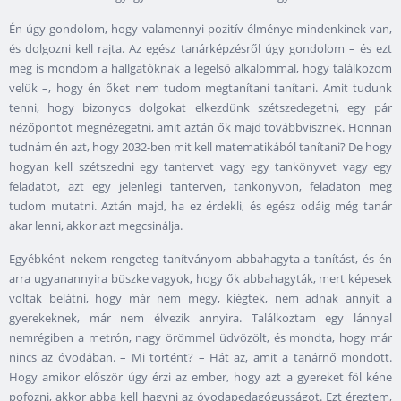
Én úgy gondolom, hogy valamennyi pozitív élménye mindenkinek van,
és dolgozni kell rajta. Az egész tanárképzésről úgy gondolom – és ezt
meg is mondom a hallgatóknak a legelső alkalommal, hogy találkozom
velük –, hogy én őket nem tudom megtanítani tanítani. Amit tudunk
tenni, hogy bizonyos dolgokat elkezdünk szétszedegetni, egy pár
nézőpontot megnézegetni, amit aztán ők majd továbbvisznek. Honnan
tudnám én azt, hogy 2032-ben mit kell matematikából tanítani? De hogy
hogyan kell szétszedni egy tantervet vagy egy tankönyvet vagy egy
feladatot, azt egy jelenlegi tanterven, tankönyvön, feladaton meg
tudom mutatni. Aztán majd, ha ez érdekli, és egész odáig még tanár
akar lenni, akkor azt megcsinálja.
Egyébként nekem rengeteg tanítványom abbahagyta a tanítást, és én
arra ugyanannyira büszke vagyok, hogy ők abbahagyták, mert képesek
voltak belátni, hogy már nem megy, kiégtek, nem adnak annyit a
gyerekeknek, már nem élvezik annyira. Találkoztam egy lánnyal
nemrégiben a metrón, nagy örömmel üdvözölt, és mondta, hogy már
nincs az óvodában. – Mi történt? – Hát az, amit a tanárnő mondott.
Hogy amikor először úgy érzi az ember, hogy azt a gyereket föl kéne
pofozni, akkor abba kell hagyni az óvodapedagógusságot. Ezt éreztem,