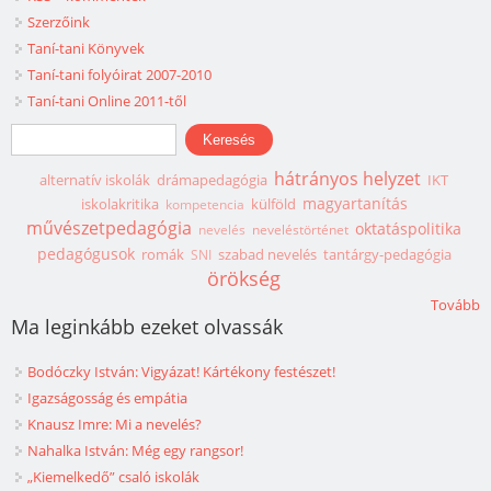
Szerzőink
Taní-tani Könyvek
Taní-tani folyóirat 2007-2010
Taní-tani Online 2011-től
Keresés űrlap
Keresés
hátrányos helyzet
alternatív iskolák
drámapedagógia
IKT
magyartanítás
iskolakritika
külföld
kompetencia
művészetpedagógia
oktatáspolitika
nevelés
neveléstörténet
pedagógusok
romák
szabad nevelés
tantárgy-pedagógia
SNI
örökség
Tovább
Ma leginkább ezeket olvassák
Bodóczky István: Vigyázat! Kártékony festészet!
Igazságosság és empátia
Knausz Imre: Mi a nevelés?
Nahalka István: Még egy rangsor!
„Kiemelkedő” csaló iskolák