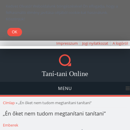
Kedves Olvasó! Weboldalunk böngészésével Ön elfogadja, hogy a
felhasználói élmény javítása céljából cookie-kat használunk.
Köszönjük!
Impresszum
Jogi nyilatkozat
A logóról
Taní-tani Online
MENU
Jelenlegi hely
Címlap
» „Én őket nem tudom megtanítani tanítani”
„Én őket nem tudom megtanítani tanítani”
Emberek