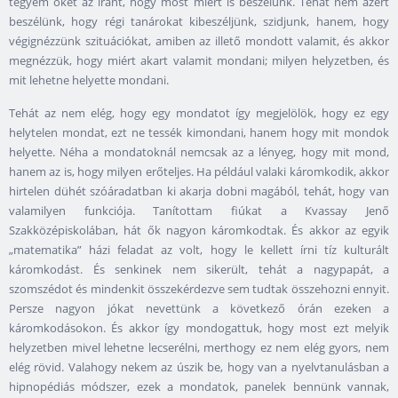
tegyem őket az iránt, hogy most miért is beszélünk. Tehát nem azért
beszélünk, hogy régi tanárokat kibeszéljünk, szidjunk, hanem, hogy
végignézzünk szituációkat, amiben az illető mondott valamit, és akkor
megnézzük, hogy miért akart valamit mondani; milyen helyzetben, és
mit lehetne helyette mondani.
Tehát az nem elég, hogy egy mondatot így megjelölök, hogy ez egy
helytelen mondat, ezt ne tessék kimondani, hanem hogy mit mondok
helyette. Néha a mondatoknál nemcsak az a lényeg, hogy mit mond,
hanem az is, hogy milyen erőteljes. Ha például valaki káromkodik, akkor
hirtelen dühét szóáradatban ki akarja dobni magából, tehát, hogy van
valamilyen funkciója. Tanítottam fiúkat a Kvassay Jenő
Szakközépiskolában, hát ők nagyon káromkodtak. És akkor az egyik
„matematika” házi feladat az volt, hogy le kellett írni tíz kulturált
káromkodást. És senkinek nem sikerült, tehát a nagypapát, a
szomszédot és mindenkit összekérdezve sem tudtak összehozni ennyit.
Persze nagyon jókat nevettünk a következő órán ezeken a
káromkodásokon. És akkor így mondogattuk, hogy most ezt melyik
helyzetben mivel lehetne lecserélni, merthogy ez nem elég gyors, nem
elég rövid. Valahogy nekem az úszik be, hogy van a nyelvtanulásban a
hipnopédiás módszer, ezek a mondatok, panelek bennünk vannak,