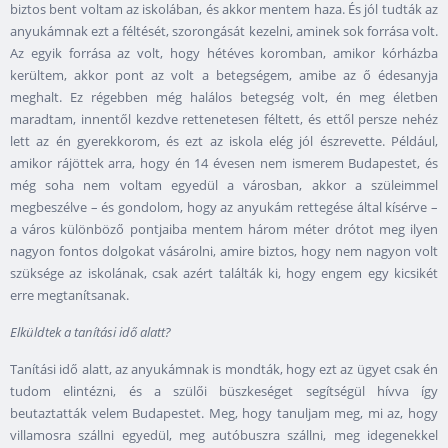
biztos bent voltam az iskolában, és akkor mentem haza. És jól tudták az
anyukámnak ezt a féltését, szorongását kezelni, aminek sok forrása volt.
Az egyik forrása az volt, hogy hétéves koromban, amikor kórházba
kerültem, akkor pont az volt a betegségem, amibe az ő édesanyja
meghalt. Ez régebben még halálos betegség volt, én meg életben
maradtam, innentől kezdve rettenetesen féltett, és ettől persze nehéz
lett az én gyerekkorom, és ezt az iskola elég jól észrevette. Például,
amikor rájöttek arra, hogy én 14 évesen nem ismerem Budapestet, és
még soha nem voltam egyedül a városban, akkor a szüleimmel
megbeszélve – és gondolom, hogy az anyukám rettegése által kísérve –
a város különböző pontjaiba mentem három méter drótot meg ilyen
nagyon fontos dolgokat vásárolni, amire biztos, hogy nem nagyon volt
szüksége az iskolának, csak azért találták ki, hogy engem egy kicsikét
erre megtanítsanak.
Elküldtek a tanítási idő alatt?
Tanítási idő alatt, az anyukámnak is mondták, hogy ezt az ügyet csak én
tudom elintézni, és a szülői büszkeséget segítségül hívva így
beutaztatták velem Budapestet. Meg, hogy tanuljam meg, mi az, hogy
villamosra szállni egyedül, meg autóbuszra szállni, meg idegenekkel