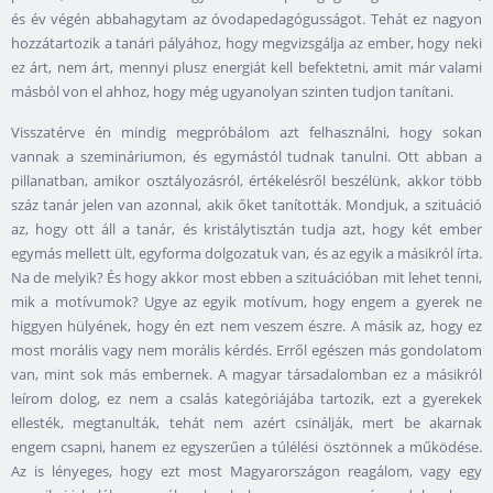
és év végén abbahagytam az óvodapedagógusságot. Tehát ez nagyon
hozzátartozik a tanári pályához, hogy megvizsgálja az ember, hogy neki
ez árt, nem árt, mennyi plusz energiát kell befektetni, amit már valami
másból von el ahhoz, hogy még ugyanolyan szinten tudjon tanítani.
Visszatérve én mindig megpróbálom azt felhasználni, hogy sokan
vannak a szemináriumon, és egymástól tudnak tanulni. Ott abban a
pillanatban, amikor osztályozásról, értékelésről beszélünk, akkor több
száz tanár jelen van azonnal, akik őket tanították. Mondjuk, a szituáció
az, hogy ott áll a tanár, és kristálytisztán tudja azt, hogy két ember
egymás mellett ült, egyforma dolgozatuk van, és az egyik a másikról írta.
Na de melyik? És hogy akkor most ebben a szituációban mit lehet tenni,
mik a motívumok? Ugye az egyik motívum, hogy engem a gyerek ne
higgyen hülyének, hogy én ezt nem veszem észre. A másik az, hogy ez
most morális vagy nem morális kérdés. Erről egészen más gondolatom
van, mint sok más embernek. A magyar társadalomban ez a másikról
leírom dolog, ez nem a csalás kategóriájába tartozik, ezt a gyerekek
ellesték, megtanulták, tehát nem azért csinálják, mert be akarnak
engem csapni, hanem ez egyszerűen a túlélési ösztönnek a működése.
Az is lényeges, hogy ezt most Magyarországon reagálom, vagy egy