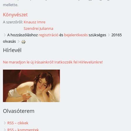
mellette.
Könyvészet
A szerzőről:
Knausz Imre
Szendrei Julianna
A hozzászóláshoz
regisztráció
és
bejelentkezés
szükséges
20165
olvasás
Hírlevél
Ne maradjon le új írásainkról! Iratkozzék fel Hírlevelünkre!
Olvasóterem
RSS – cikkek
RSS – kommentek