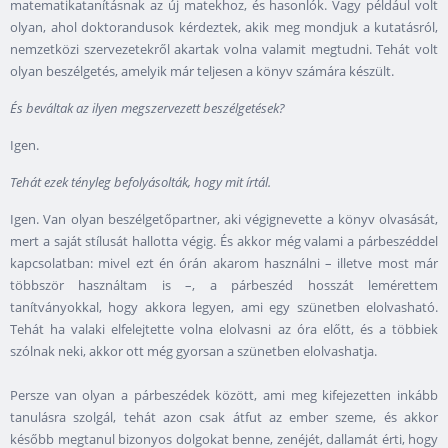
matematikatanításnak az új matekhoz, és hasonlók. Vagy például volt
olyan, ahol doktorandusok kérdeztek, akik meg mondjuk a kutatásról,
nemzetközi szervezetekről akartak volna valamit megtudni. Tehát volt
olyan beszélgetés, amelyik már teljesen a könyv számára készült.
És beváltak az ilyen megszervezett beszélgetések?
Igen.
Tehát ezek tényleg befolyásolták, hogy mit írtál.
Igen. Van olyan beszélgetőpartner, aki végignevette a könyv olvasását,
mert a saját stílusát hallotta végig. És akkor még valami a párbeszéddel
kapcsolatban: mivel ezt én órán akarom használni – illetve most már
többször használtam is –, a párbeszéd hosszát lemérettem
tanítványokkal, hogy akkora legyen, ami egy szünetben elolvasható.
Tehát ha valaki elfelejtette volna elolvasni az óra előtt, és a többiek
szólnak neki, akkor ott még gyorsan a szünetben elolvashatja.
Persze van olyan a párbeszédek között, ami meg kifejezetten inkább
tanulásra szolgál, tehát azon csak átfut az ember szeme, és akkor
később megtanul bizonyos dolgokat benne, zenéjét, dallamát érti, hogy