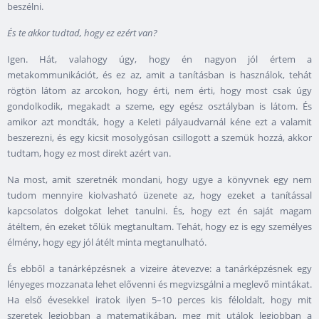
beszélni.
És te akkor tudtad, hogy ez ezért van?
Igen. Hát, valahogy úgy, hogy én nagyon jól értem a
metakommunikációt, és ez az, amit a tanításban is használok, tehát
rögtön látom az arcokon, hogy érti, nem érti, hogy most csak úgy
gondolkodik, megakadt a szeme, egy egész osztályban is látom. És
amikor azt mondták, hogy a Keleti pályaudvarnál kéne ezt a valamit
beszerezni, és egy kicsit mosolygósan csillogott a szemük hozzá, akkor
tudtam, hogy ez most direkt azért van.
Na most, amit szeretnék mondani, hogy ugye a könyvnek egy nem
tudom mennyire kiolvasható üzenete az, hogy ezeket a tanítással
kapcsolatos dolgokat lehet tanulni. És, hogy ezt én saját magam
átéltem, én ezeket tőlük megtanultam. Tehát, hogy ez is egy személyes
élmény, hogy egy jól átélt minta megtanulható.
És ebből a tanárképzésnek a vizeire átevezve: a tanárképzésnek egy
lényeges mozzanata lehet elővenni és megvizsgálni a meglevő mintákat.
Ha első évesekkel iratok ilyen
5
–
10
perces kis féloldalt, hogy mit
szeretek legjobban a matematikában, meg mit utálok legjobban a