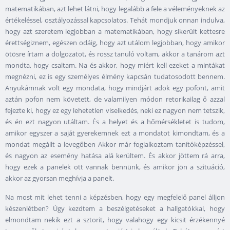
matematikában, azt lehet látni, hogy legalább a fele a véleményeknek az
értékeléssel, osztályozással kapcsolatos. Tehát mondjuk onnan indulva,
hogy azt szeretem legjobban a matematikában, hogy sikerült kettesre
érettségiznem, egészen odáig, hogy azt utálom legjobban, hogy amikor
ötösre írtam a dolgozatot, és rossz tanuló voltam, akkor a tanárom azt
mondta, hogy csaltam. Na és akkor, hogy miért kell ezeket a mintákat
megnézni, ez is egy személyes élmény kapcsán tudatosodott bennem.
Anyukámnak volt egy mondata, hogy mindjárt adok egy pofont, amit
aztán pofon nem követett, de valamilyen módon retorikailag ő azzal
fejezte ki, hogy ez egy lehetetlen viselkedés, neki ez nagyon nem tetszik,
és én ezt nagyon utáltam. És a helyet és a hőmérsékletet is tudom,
amikor egyszer a saját gyerekemnek ezt a mondatot kimondtam, és a
mondat megállt a levegőben Akkor már foglalkoztam tanítóképzéssel,
és nagyon az esemény hatása alá kerültem. És akkor jöttem rá arra,
hogy ezek a panelek ott vannak bennünk, és amikor jön a szituáció,
akkor az gyorsan meghívja a panelt.
Na most mit lehet tenni a képzésben, hogy egy megfelelő panel álljon
készenlétben? Úgy kezdtem a beszélgetéseket a hallgatókkal, hogy
elmondtam nekik ezt a sztorit, hogy valahogy egy kicsit érzékennyé