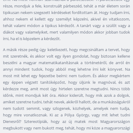
része, mondjuk a fele, konstruált párbeszéd, tehát a már életem során
tipikusan nekem szegezett kérdéseket fordítottam át. Hogy tudjam írni,
ahhoz nekem el kellett egy személyt képzelni, akivel én vitatkozom,
tehát valami módon a tipikus kérdezőt. A tanárt vagy a szülőt vagy a
diákot vagy valamelyiket, mert valamilyen módon akkor jobban tudok
írni, ha el is képzelem a kérdezőt.
A másik része pedig úgy keletkezett, hogy megcsináltam a tervet, hogy
mit szeretnék, és akkor volt egy ilyen gondolat, hogy biztosan kellene
beszélni a magyar matematikatanításnak a történetéről, de arról én
annyi mindent tudok, hogy abból meg lehetne írni két könyvet. Na
most mit lehet egy fejezetbe beírni: nem tudom. És akkor megkértem
egy éppen végzett tanítóképzőst, hogy üljünk le magnóval, és azt
kérdezze meg, amit most úgy hirtelen szeretne megtudni. Nincs több
időnk, mint mondjuk két óra. Akkor kiderült, hogy mik azok a dolgok,
amiket szeretne tudni, tehát nevek, akikről hallott, de a munkásságukról
nem tudott semmit, vagy szlogenek, közhelyek, amelyek nem tudja,
hogy mire vonatkoznak. Ki az a Pólya György, vagy mit lehet tudni
Dienesről? Sztereotípiák, hogy az új matek most Magyarországon
megbukott vagy nem bukott meg, tehát, hogy mi köze a magyarországi