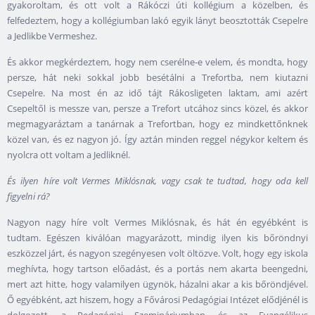
gyakoroltam, és ott volt a Rákóczi úti kollégium a közelben, és
felfedeztem, hogy a kollégiumban lakó egyik lányt beosztották Csepelre
a Jedlikbe Vermeshez.
És akkor megkérdeztem, hogy nem cserélne-e velem, és mondta, hogy
persze, hát neki sokkal jobb besétálni a Trefortba, nem kiutazni
Csepelre. Na most én az idő tájt Rákosligeten laktam, ami azért
Csepeltől is messze van, persze a Trefort utcához sincs közel, és akkor
megmagyaráztam a tanárnak a Trefortban, hogy ez mindkettőnknek
közel van, és ez nagyon jó. Így aztán minden reggel négykor keltem és
nyolcra ott voltam a Jedliknél.
És ilyen híre volt Vermes Miklósnak, vagy csak te tudtad, hogy oda kell
figyelni rá?
Nagyon nagy híre volt Vermes Miklósnak, és hát én egyébként is
tudtam. Egészen kiválóan magyarázott, mindig ilyen kis bőröndnyi
eszközzel járt, és nagyon szegényesen volt öltözve. Volt, hogy egy iskola
meghívta, hogy tartson előadást, és a portás nem akarta beengedni,
mert azt hitte, hogy valamilyen ügynök, házalni akar a kis bőröndjével.
Ő egyébként, azt hiszem, hogy a Fővárosi Pedagógiai Intézet elődjénél is