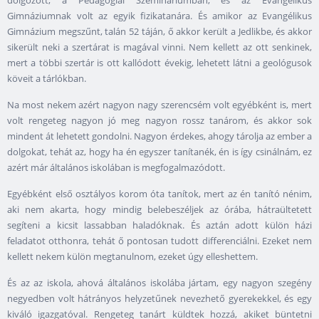
dolgozott, a Pedagógiai Szemináriumban, és az Evangélikus
Gimnáziumnak volt az egyik fizikatanára. És amikor az Evangélikus
Gimnázium megszűnt, talán
52
táján, ő akkor került a Jedlikbe, és akkor
sikerült neki a szertárat is magával vinni. Nem kellett az ott senkinek,
mert a többi szertár is ott kallódott évekig, lehetett látni a geológusok
köveit a tárlókban.
Na most nekem azért nagyon nagy szerencsém volt egyébként is, mert
volt rengeteg nagyon jó meg nagyon rossz tanárom, és akkor sok
mindent át lehetett gondolni. Nagyon érdekes, ahogy tárolja az ember a
dolgokat, tehát az, hogy ha én egyszer tanítanék, én is így csinálnám, ez
azért már általános iskolában is megfogalmazódott.
Egyébként első osztályos korom óta tanítok, mert az én tanító nénim,
aki nem akarta, hogy mindig belebeszéljek az órába, hátraültetett
segíteni a kicsit lassabban haladóknak. És aztán adott külön házi
feladatot otthonra, tehát ő pontosan tudott differenciálni. Ezeket nem
kellett nekem külön megtanulnom, ezeket úgy elleshettem.
És az az iskola, ahová általános iskolába jártam, egy nagyon szegény
negyedben volt hátrányos helyzetűnek nevezhető gyerekekkel, és egy
kiváló igazgatóval. Rengeteg tanárt küldtek hozzá, akiket büntetni