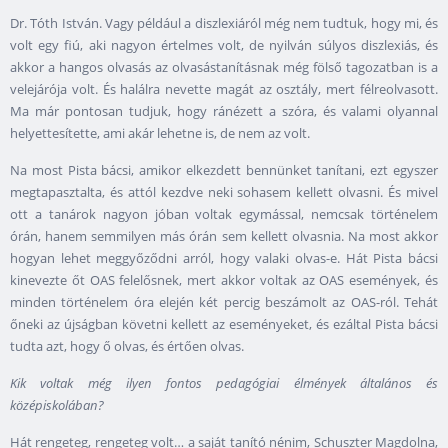
Dr. Tóth István. Vagy például a diszlexiáról még nem tudtuk, hogy mi, és
volt egy fiú, aki nagyon értelmes volt, de nyilván súlyos diszlexiás, és
akkor a hangos olvasás az olvasástanításnak még fölső tagozatban is a
velejárója volt. És halálra nevette magát az osztály, mert félreolvasott.
Ma már pontosan tudjuk, hogy ránézett a szóra, és valami olyannal
helyettesítette, ami akár lehetne is, de nem az volt.
Na most Pista bácsi, amikor elkezdett bennünket tanítani, ezt egyszer
megtapasztalta, és attól kezdve neki sohasem kellett olvasni. És mivel
ott a tanárok nagyon jóban voltak egymással, nemcsak történelem
órán, hanem semmilyen más órán sem kellett olvasnia. Na most akkor
hogyan lehet meggyőződni arról, hogy valaki olvas-e. Hát Pista bácsi
kinevezte őt OAS felelősnek, mert akkor voltak az OAS események, és
minden történelem óra elején két percig beszámolt az OAS-ról. Tehát
őneki az újságban követni kellett az eseményeket, és ezáltal Pista bácsi
tudta azt, hogy ő olvas, és értően olvas.
Kik voltak még ilyen fontos pedagógiai élmények általános és
középiskolában?
Hát rengeteg, rengeteg volt… a saját tanító nénim, Schuszter Magdolna,