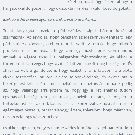
részben azzal függ össze, ahogy a
hallgatókkal dolgozom. Hogy ők szoktak kérdezni különböző dolgokat.
Ezek a kérdések valóságos kérdések is voltak időnként…
Tehát lényegében ezek a párbeszédes dolgok három forrásból
származnak. Az egyik az, hogy olvastam az idegennyelv-tanításról egy
párbeszédes könyvet, ami nekem tetszett. A másik, hogy állandó
problémám a tanításban, hogy van egy másfél órás szeminárium,
aminek a végére sikerül a hallgatókat fölpiszkálnom, és akkor a
történetnek az a vége, hogy jaj, de jó lett volna erről még beszélgetni. És
akkor az volt a gondolatom, hogy ezeket leírom, föladom óra előtt,
akkor feltehetően az óra elejére fölpiszkálódnak, és akkor azt a
beszélgetést lehet elérni, amit enélkül nem lehetne. A harmadik pedig
az, hogy valahogy arra jöttem rá, hogy így a két énemet tudom
egymással beszélgettetni, tehát azt, amelyik toleráns, és megérti a
tartózkodást és az ódzkodást és a konzervativizmusnak a nem
egészséges részét is, tehát valahogy értem, tolerálom, hogy miért van,
de van valahogy válaszom is rá.
És akkor rájöttem, hogy ezt párbeszédes formában ezt jobban el tudom
érni. Na most honnan származnak a párbeszédek? A párbeszédek egy