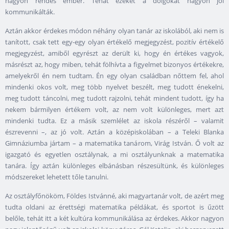
nagyon rendes ember. Tehát ezeket a dolgokat nagyon jól
kommunikálták.
Aztán akkor érdekes módon néhány olyan tanár az iskolából, aki nem is
tanított, csak tett egy-egy olyan értékelő megjegyzést, pozitív értékelő
megjegyzést, amiből egyrészt az derült ki, hogy én értékes vagyok,
másrészt az, hogy miben, tehát fölhívta a figyelmet bizonyos értékekre,
amelyekről én nem tudtam. Én egy olyan családban nőttem fel, ahol
mindenki okos volt, meg több nyelvet beszélt, meg tudott énekelni,
meg tudott táncolni, meg tudott rajzolni, tehát mindent tudott, így ha
nekem bármilyen értékem volt, az nem volt különleges, mert azt
mindenki tudta. Ez a másik szemlélet az iskola részéről – valamit
észrevenni –, az jó volt. Aztán a középiskolában – a Teleki Blanka
Gimnáziumba jártam – a matematika tanárom, Virág István. Ő volt az
igazgató és egyetlen osztálynak, a mi osztályunknak a matematika
tanára. Így aztán különleges elbánásban részesültünk, és különleges
módszereket lehetett tőle tanulni.
Az osztályfőnököm, Földes Istvánné, aki magyartanár volt, de azért meg
tudta oldani az érettségi matematika példákat, és sportot is űzött
belőle, tehát itt a két kultúra kommunikálása az érdekes. Akkor nagyon