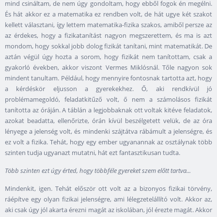
mind csináltam, de nem úgy gondoltam, hogy ebből fogok én megélni.
És hát akkor ez a matematika ez rendben volt, de hát ugye két szakot
kellett választani, így lettem matematika-fizika szakos, amiből persze az
az érdekes, hogy a fizikatanítást nagyon megszerettem, és ma is azt
mondom, hogy sokkal jobb dolog fizikát tanítani, mint matematikát. De
aztán végül úgy hozta a sorom, hogy fizikát nem tanítottam, csak a
gyakorló években, akkor viszont Vermes Miklósnál. Tőle nagyon sok
mindent tanultam. Például, hogy mennyire fontosnak tartotta azt, hogy
a kérdéskör eljusson a gyerekekhez. Ő, aki rendkívül jó
problémamegoldó, feladatkitűző volt, ő nem a számolásos fizikát
tanította az óráján. A táblán a legjobbaknak ott voltak kitéve feladatok,
azokat beadatta, ellenőrizte, órán kívül beszélgetett velük, de az óra
lényege a jelenség volt, és mindenki szájtátva rábámult a jelenségre, és
ez volt a fizika. Tehát, hogy egy ember ugyanannak az osztálynak több
szinten tudja ugyanazt mutatni, hát ezt fantasztikusan tudta.
Több szinten ezt úgy érted, hogy többféle gyereket szem előtt tartva...
Mindenkit, igen. Tehát először ott volt az a bizonyos fizikai törvény,
ráépítve egy olyan fizikai jelenségre, ami lélegzetelállító volt. Akkor az,
aki csak úgy jól akarta érezni magát az iskolában, jól érezte magát. Akkor