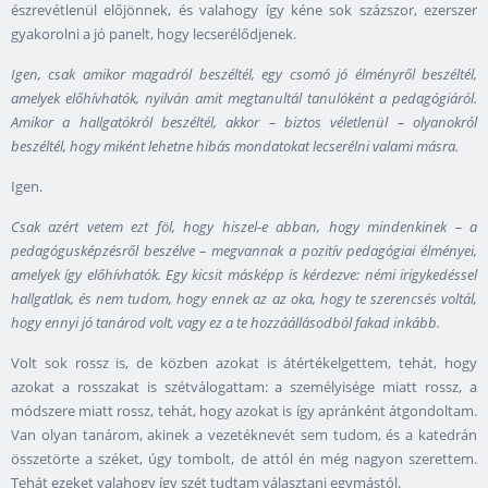
észrevétlenül előjönnek, és valahogy így kéne sok százszor, ezerszer
gyakorolni a jó panelt, hogy lecserélődjenek.
Igen, csak amikor magadról beszéltél, egy csomó jó élményről beszéltél,
amelyek előhívhatók, nyilván amit megtanultál tanulóként a pedagógiáról.
Amikor a hallgatókról beszéltél, akkor
– biztos véletlenül
– olyanokról
beszéltél, hogy miként lehetne hibás mondatokat lecserélni valami másra.
Igen.
Csak azért vetem ezt föl, hogy hiszel-e abban, hogy mindenkinek – a
pedagógusképzésről beszélve – megvannak a pozitív pedagógiai élményei,
amelyek így előhívhatók. Egy kicsit másképp is kérdezve: némi irigykedéssel
hallgatlak, és nem tudom, hogy ennek az az oka, hogy te szerencsés voltál,
hogy ennyi jó tanárod volt, vagy ez a te hozzáállásodból fakad inkább.
Volt sok rossz is, de közben azokat is átértékelgettem, tehát, hogy
azokat a rosszakat is szétválogattam: a személyisége miatt rossz, a
módszere miatt rossz, tehát, hogy azokat is így apránként átgondoltam.
Van olyan tanárom, akinek a vezetéknevét sem tudom, és a katedrán
összetörte a széket, úgy tombolt, de attól én még nagyon szerettem.
Tehát ezeket valahogy így szét tudtam választani egymástól.