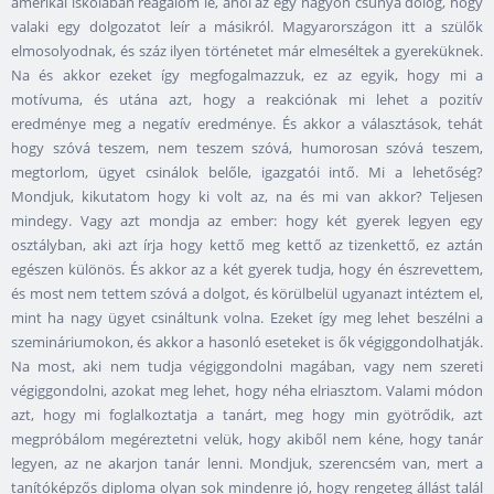
amerikai iskolában reagálom le, ahol az egy nagyon csúnya dolog, hogy
valaki egy dolgozatot leír a másikról. Magyarországon itt a szülők
elmosolyodnak, és száz ilyen történetet már elmeséltek a gyereküknek.
Na és akkor ezeket így megfogalmazzuk, ez az egyik, hogy mi a
motívuma, és utána azt, hogy a reakciónak mi lehet a pozitív
eredménye meg a negatív eredménye. És akkor a választások, tehát
hogy szóvá teszem, nem teszem szóvá, humorosan szóvá teszem,
megtorlom, ügyet csinálok belőle, igazgatói intő. Mi a lehetőség?
Mondjuk, kikutatom hogy ki volt az, na és mi van akkor? Teljesen
mindegy. Vagy azt mondja az ember: hogy két gyerek legyen egy
osztályban, aki azt írja hogy kettő meg kettő az tizenkettő, ez aztán
egészen különös. És akkor az a két gyerek tudja, hogy én észrevettem,
és most nem tettem szóvá a dolgot, és körülbelül ugyanazt intéztem el,
mint ha nagy ügyet csináltunk volna. Ezeket így meg lehet beszélni a
szemináriumokon, és akkor a hasonló eseteket is ők végiggondolhatják.
Na most, aki nem tudja végiggondolni magában, vagy nem szereti
végiggondolni, azokat meg lehet, hogy néha elriasztom. Valami módon
azt, hogy mi foglalkoztatja a tanárt, meg hogy min gyötrődik, azt
megpróbálom megéreztetni velük, hogy akiből nem kéne, hogy tanár
legyen, az ne akarjon tanár lenni. Mondjuk, szerencsém van, mert a
tanítóképzős diploma olyan sok mindenre jó, hogy rengeteg állást talál