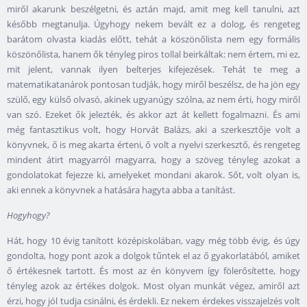
miről akarunk beszélgetni, és aztán majd, amit meg kell tanulni, azt
később megtanulja. Úgyhogy nekem bevált ez a dolog, és rengeteg
barátom olvasta kiadás előtt, tehát a köszönőlista nem egy formális
köszönőlista, hanem ők tényleg piros tollal beirkáltak: nem értem, mi ez,
mit jelent, vannak ilyen belterjes kifejezések. Tehát te meg a
matematikatanárok pontosan tudják, hogy miről beszélsz, de ha jön egy
szülő, egy külső olvasó, akinek ugyanúgy szólna, az nem érti, hogy miről
van szó. Ezeket ők jelezték, és akkor azt át kellett fogalmazni. És ami
még fantasztikus volt, hogy Horvát Balázs, aki a szerkesztője volt a
könyvnek, ő is meg akarta érteni, ő volt a nyelvi szerkesztő, és rengeteg
mindent átirt magyarról magyarra, hogy a szöveg tényleg azokat a
gondolatokat fejezze ki, amelyeket mondani akarok. Sőt, volt olyan is,
aki ennek a könyvnek a hatására hagyta abba a tanítást.
Hogyhogy?
Hát, hogy
10
évig tanított középiskolában, vagy még több évig, és úgy
gondolta, hogy pont azok a dolgok tűntek el az ő gyakorlatából, amiket
ő értékesnek tartott. És most az én könyvem így fölerősítette, hogy
tényleg azok az értékes dolgok. Most olyan munkát végez, amiről azt
érzi, hogy jól tudja csinálni, és érdekli. Ez nekem érdekes visszajelzés volt