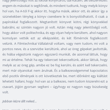
nagy jelentőségű volt az iskolai könyvtáros, Gál Katalin, aki beszervezett
engem és másokat is segítőnek, és mindent tudtunk, hogy melyik könyv
hol van, ha A-tól F-ig akkor itt, hogyha másik, akkor ott, és akkor így a
szünetekben tényleg a könyv cserebere le is bonyolódhatott, ő csak a
papírokkal foglalkozott. Megtanított könyvet kötni, régi könyvekkel
babrálni, ez szintén nagyon jó volt. Aztán még nagy jelentőségű volt,
hogy akkor volt politechnika, és egy olyan helyre kerültem, ahol nagyon
komolyan vették ezt az elképzelést, és két főmérnök foglalkozott
velünk. A Filmtechnikai Vállalatnál voltam, vagy nem tudom, mi volt a
pontos neve, és a szervizbe kerültünk, ahol az öreg gépeket javították,
és hiába végeztünk nagyon egyszerű munkát, de azonnal láttuk, hogy
mi az értelme. Tehát ha egy tekercset tekercseltünk, akkor láttuk, hogy
melyik az az öreg gép, amibe ez be fog kerülni, és azért kell tekercselni,
mert már olyanokat nem árulnak. És a balkezességemmel kapcsolatos
első pozitív élmények is ott következtek be, mert időnként egy kiáltást
lehetett hallani, hogy: hol van az a balkezes, nem tudom kiszerelni ezt a
csavart, jöjjön gyorsan segíteni – úgyhogy ez nagyon nagy büszkeség
volt.
Jobban kézre állt neked…