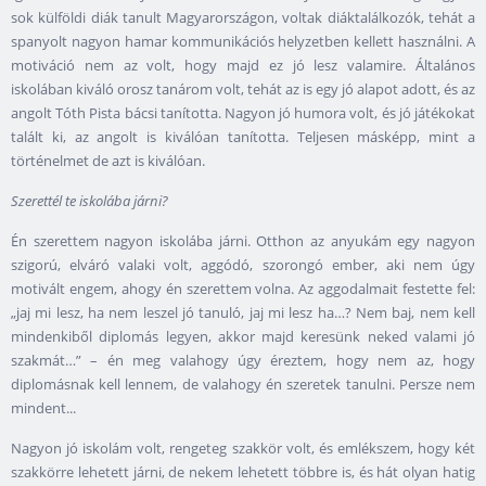
sok külföldi diák tanult Magyarországon, voltak diáktalálkozók, tehát a
spanyolt nagyon hamar kommunikációs helyzetben kellett használni. A
motiváció nem az volt, hogy majd ez jó lesz valamire. Általános
iskolában kiváló orosz tanárom volt, tehát az is egy jó alapot adott, és az
angolt Tóth Pista bácsi tanította. Nagyon jó humora volt, és jó játékokat
talált ki, az angolt is kiválóan tanította. Teljesen másképp, mint a
történelmet de azt is kiválóan.
Szerettél te iskolába járni?
Én szerettem nagyon iskolába járni. Otthon az anyukám egy nagyon
szigorú, elváró valaki volt, aggódó, szorongó ember, aki nem úgy
motivált engem, ahogy én szerettem volna. Az aggodalmait festette fel:
„jaj mi lesz, ha nem leszel jó tanuló, jaj mi lesz ha…? Nem baj, nem kell
mindenkiből diplomás legyen, akkor majd keresünk neked valami jó
szakmát…” – én meg valahogy úgy éreztem, hogy nem az, hogy
diplomásnak kell lennem, de valahogy én szeretek tanulni. Persze nem
mindent...
Nagyon jó iskolám volt, rengeteg szakkör volt, és emlékszem, hogy két
szakkörre lehetett járni, de nekem lehetett többre is, és hát olyan hatig