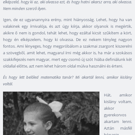
elképzeld, hogy ki az, aki olvassa ezt, és hogy hatni akarsz arra, aki olvassa.
Nem minden szerző ilyen.
Igen, de ez ugyanannyira erény, mint hiányosság. Lehet, hogy ha van
valakinek egy írnivalója, és azt úgy kiírja, akkor olyanok is megértik,
akikre ő nem is gondol, tehát lehet, hogy ezáltal kicsit szűkítem a kört,
hogy én elképzelem, hogy ki olvassa. De ez nekem tényleg nagyon
fontos. Ami lényeges, hogy megpróbálom a szakmai zsargont kiszerelni
a szövegből, amit lehet, magyarul írni még akkor is, ha már a szokásos
szakkifejezés nem magyar, mert egy csomó új szót hiába definiálunk két
oldallal előtte, azt nem lehet három oldal múlva használni és érteni.
És hogy lett belőled matematika tanár? Mi akartál lenni, amikor kislány
voltál.
Hát, amikor
kislány voltam,
akkor
gyerekorvos
akartam lenni.
Aztán másfél
hónapig