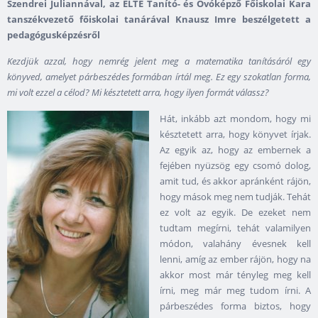
Szendrei Juliannával, az ELTE Tanító- és Óvóképző Főiskolai Kara
tanszékvezető főiskolai tanárával Knausz Imre beszélgetett a
pedagógusképzésről
Kezdjük azzal, hogy nemrég jelent meg a matematika tanításáról egy
könyved, amelyet párbeszédes formában írtál meg. Ez egy szokatlan forma,
mi volt ezzel a célod? Mi késztetett arra, hogy ilyen formát válassz?
Hát, inkább azt mondom, hogy mi
késztetett arra, hogy könyvet írjak.
Az egyik az, hogy az embernek a
fejében nyüzsög egy csomó dolog,
amit tud, és akkor apránként rájön,
hogy mások meg nem tudják. Tehát
ez volt az egyik. De ezeket nem
tudtam megírni, tehát valamilyen
módon, valahány évesnek kell
lenni, amíg az ember rájön, hogy na
akkor most már tényleg meg kell
írni, meg már meg tudom írni. A
párbeszédes forma biztos, hogy