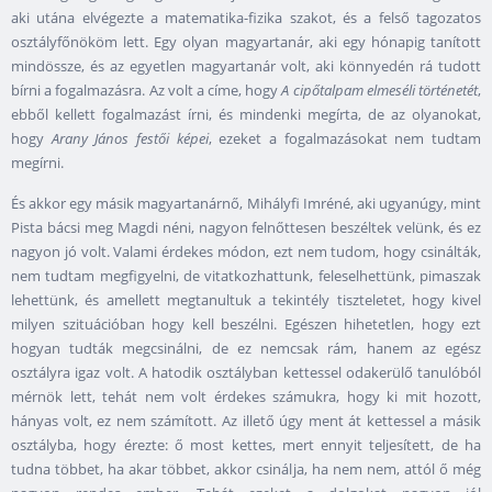
aki utána elvégezte a matematika-fizika szakot, és a felső tagozatos
osztályfőnököm lett. Egy olyan magyartanár, aki egy hónapig tanított
mindössze, és az egyetlen magyartanár volt, aki könnyedén rá tudott
bírni a fogalmazásra. Az volt a címe, hogy
A cipőtalpam elmeséli történetét
,
ebből kellett fogalmazást írni, és mindenki megírta, de az olyanokat,
hogy
Arany János festői képei
, ezeket a fogalmazásokat nem tudtam
megírni.
És akkor egy másik magyartanárnő, Mihályfi Imréné, aki ugyanúgy, mint
Pista bácsi meg Magdi néni, nagyon felnőttesen beszéltek velünk, és ez
nagyon jó volt. Valami érdekes módon, ezt nem tudom, hogy csinálták,
nem tudtam megfigyelni, de vitatkozhattunk, feleselhettünk, pimaszak
lehettünk, és amellett megtanultuk a tekintély tiszteletet, hogy kivel
milyen szituációban hogy kell beszélni. Egészen hihetetlen, hogy ezt
hogyan tudták megcsinálni, de ez nemcsak rám, hanem az egész
osztályra igaz volt. A hatodik osztályban kettessel odakerülő tanulóból
mérnök lett, tehát nem volt érdekes számukra, hogy ki mit hozott,
hányas volt, ez nem számított. Az illető úgy ment át kettessel a másik
osztályba, hogy érezte: ő most kettes, mert ennyit teljesített, de ha
tudna többet, ha akar többet, akkor csinálja, ha nem nem, attól ő még