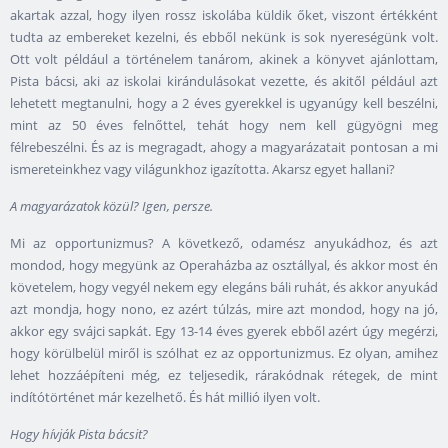
akartak azzal, hogy ilyen rossz iskolába küldik őket, viszont értékként
tudta az embereket kezelni, és ebből nekünk is sok nyereségünk volt.
Ott volt például a történelem tanárom, akinek a könyvet ajánlottam,
Pista bácsi, aki az iskolai kirándulásokat vezette, és akitől például azt
lehetett megtanulni, hogy a
2
éves gyerekkel is ugyanúgy kell beszélni,
mint az
50
éves felnőttel, tehát hogy nem kell gügyögni meg
félrebeszélni. És az is megragadt, ahogy a magyarázatait pontosan a mi
ismereteinkhez vagy világunkhoz igazította. Akarsz egyet hallani?
A magyarázatok közül? Igen, persze.
Mi az opportunizmus? A következő, odamész anyukádhoz, és azt
mondod, hogy megyünk az Operaházba az osztállyal, és akkor most én
követelem, hogy vegyél nekem egy elegáns báli ruhát, és akkor anyukád
azt mondja, hogy nono, ez azért túlzás, mire azt mondod, hogy na jó,
akkor egy svájci sapkát. Egy 13-14 éves gyerek ebből azért úgy megérzi,
hogy körülbelül miről is szólhat ez az opportunizmus. Ez olyan, amihez
lehet hozzáépíteni még, ez teljesedik, rárakódnak rétegek, de mint
indítótörténet már kezelhető. És hát millió ilyen volt.
Hogy hívják Pista bácsit?