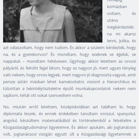
kórházban
voltam, és
utána
megkérdezték:
na mi akarsz
lenni, Julika, és
azt válaszoltam, hogy nem tudom. És akkor a szüleim kérdezték, hogy
na, és a gyerekorvos? És mondtam, hogy ezeknek se éjjelük, se
nappaluk – mondtam hétévesen. Úgyhogy akkor letettem az orvosi
pályáról, és felnőtt fejjel látom, hogy ez nagyon jó, mert ugyan tényleg
való nekem, hogy orvos legyek, mert nagyon jó diagnoszta vagyok, amit
persze aztán másban lehet kamatoztatni, viszont a hierarchikus és
túlzottan a tekintélytiszteletre épülő munkakapcsolatok nekem nem
sajátom, tehát ott sokat szenvedtem volna.
No, miután erről letettem, középiskolában azt találtam ki, hogy
diplomata leszek, és ennek érdekében tanultam oroszul, spanyolul,
angolul, készültem matematikából és történelemből a felvételire a
Közgazdaságtudományi Egyetemre. És akkor apukám, aki jogtanácsos
volt, jogtanácsosi vizsgán együtt ült a Közgazdasági Egyetemnek a