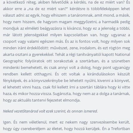
a következő réteg, akiben felvetődik a kérdés, na de ez miért van? És
akkor erre a „na de ez miért van?” kérdésre is többféleképpen lehet
választ adni: az egyik, hogy elhiszem a tanáromnak, amit mond, a másik,
hogy nem hiszem, de hagyom magam meggyőzetni, a harmadik pedig
mondjuk az elméleti beágyazásra is kíváncsi, hogy ez a jelenség a többi,
már látott jelenségekkel milyen kapcsolatban van, hogy ugyanaz a
csoport vagy valami egészen más. És az is fontos volt, hogy milyen sok
minden iránt érdeklődött: művészet, zene, irodalom, és ezt rögtön meg
akarta osztani a gyerekekkel. Tehát a régi tanítványaitól kapott National
Geographic folyóiratok ott sorakoztak a szertárban, és a szünetben
mindenki bemehetett, és csak annyi volt a dolog, hogy pont ugyanúgy
rendben kellett otthagyni. És ott voltak a kirándulásokon készült
fényképek, és a könyvszekrénybe be lehetett nyúlni, kivenni a könyvet,
el lehetett vinni haza, csak föl kellett írni a szertári táblára hogy ki vitte
haza, és mikor hozza vissza. Sugározta, hogy nem az a dolga a tanárnak,
hogy az aktuális tantervi fejezetet elmondja.
Neked vezetőtanárod volt ezek szerint, és onnan ismered.
Igen. És nem véletlenül, mert ez nekem nagy szervezésembe került,
hogy úgy csereberéljem az életet, hogy hozzá kerüljek. Én a Trefortban