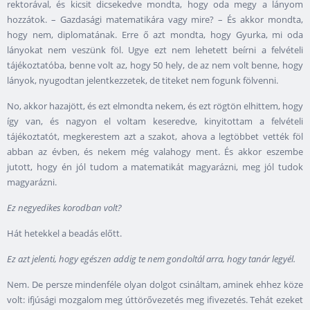
rektorával, és kicsit dicsekedve mondta, hogy oda megy a lányom
hozzátok. – Gazdasági matematikára vagy mire? – És akkor mondta,
hogy nem, diplomatának. Erre ő azt mondta, hogy Gyurka, mi oda
lányokat nem veszünk föl. Ugye ezt nem lehetett beírni a felvételi
tájékoztatóba, benne volt az, hogy
50
hely, de az nem volt benne, hogy
lányok, nyugodtan jelentkezzetek, de titeket nem fogunk fölvenni.
No, akkor hazajött, és ezt elmondta nekem, és ezt rögtön elhittem, hogy
így van, és nagyon el voltam keseredve, kinyitottam a felvételi
tájékoztatót, megkerestem azt a szakot, ahova a legtöbbet vették föl
abban az évben, és nekem még valahogy ment. És akkor eszembe
jutott, hogy én jól tudom a matematikát magyarázni, meg jól tudok
magyarázni.
Ez negyedikes korodban volt?
Hát hetekkel a beadás előtt.
Ez azt jelenti, hogy egészen addig te nem gondoltál arra, hogy tanár legyél.
Nem. De persze mindenféle olyan dolgot csináltam, aminek ehhez köze
volt: ifjúsági mozgalom meg úttörővezetés meg ifivezetés. Tehát ezeket