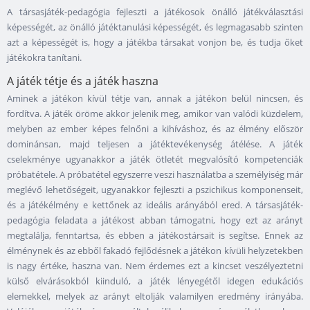
A társasjáték-pedagógia fejleszti a játékosok önálló játékválasztási
képességét, az önálló játéktanulási képességét, és legmagasabb szinten
azt a képességét is, hogy a játékba társakat vonjon be, és tudja őket
játékokra tanítani.
A játék tétje és a játék haszna
Aminek a játékon kívül tétje van, annak a játékon belül nincsen, és
fordítva. A játék öröme akkor jelenik meg, amikor van valódi küzdelem,
melyben az ember képes felnőni a kihíváshoz, és az élmény először
dominánsan, majd teljesen a játéktevékenység átélése. A játék
cselekménye ugyanakkor a játék ötletét megvalósító kompetenciák
próbatétele. A próbatétel egyszerre veszi használatba a személyiség már
meglévő lehetőségeit, ugyanakkor fejleszti a pszichikus komponenseit,
és a játékélmény e kettőnek az ideális arányából ered. A társasjáték-
pedagógia feladata a játékost abban támogatni, hogy ezt az arányt
megtalálja, fenntartsa, és ebben a játékostársait is segítse. Ennek az
élménynek és az ebből fakadó fejlődésnek a játékon kívüli helyzetekben
is nagy értéke, haszna van. Nem érdemes ezt a kincset veszélyeztetni
külső elvárásokból kiinduló, a játék lényegétől idegen edukációs
elemekkel, melyek az arányt eltolják valamilyen eredmény irányába.