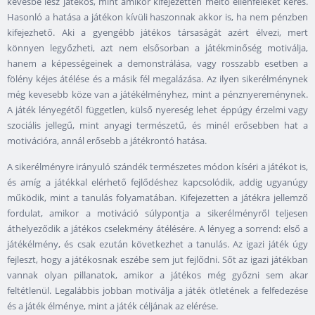
kevésbé lesz játékos, mint amikor kifejezetten méltó ellenfeleket keres.
Hasonló a hatása a játékon kívüli haszonnak akkor is, ha nem pénzben
kifejezhető. Aki a gyengébb játékos társaságát azért élvezi, mert
könnyen legyőzheti, azt nem elsősorban a játékminőség motiválja,
hanem a képességeinek a demonstrálása, vagy rosszabb esetben a
fölény kéjes átélése és a másik fél megalázása. Az ilyen sikerélménynek
még kevesebb köze van a játékélményhez, mint a pénznyereménynek.
A játék lényegétől független, külső nyereség lehet éppúgy érzelmi vagy
szociális jellegű, mint anyagi természetű, és minél erősebben hat a
motivációra, annál erősebb a játékrontó hatása.
A sikerélményre irányuló szándék természetes módon kíséri a játékot is,
és amíg a játékkal elérhető fejlődéshez kapcsolódik, addig ugyanúgy
működik, mint a tanulás folyamatában. Kifejezetten a játékra jellemző
fordulat, amikor a motiváció súlypontja a sikerélményről teljesen
áthelyeződik a játékos cselekmény átélésére. A lényeg a sorrend: első a
játékélmény, és csak ezután következhet a tanulás. Az igazi játék úgy
fejleszt, hogy a játékosnak eszébe sem jut fejlődni. Sőt az igazi játékban
vannak olyan pillanatok, amikor a játékos még győzni sem akar
feltétlenül. Legalábbis jobban motiválja a játék ötletének a felfedezése
és a játék élménye, mint a játék céljának az elérése.