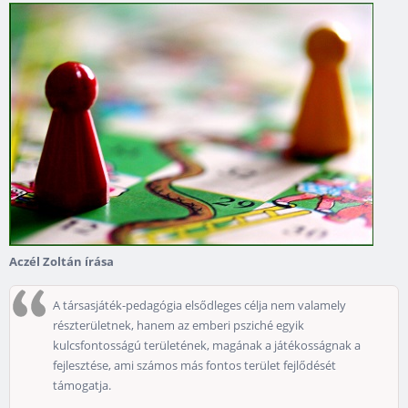
Aczél Zoltán írása
A társasjáték-pedagógia elsődleges célja nem valamely
részterületnek, hanem az emberi psziché egyik
kulcsfontosságú területének, magának a játékosságnak a
fejlesztése, ami számos más fontos terület fejlődését
támogatja.