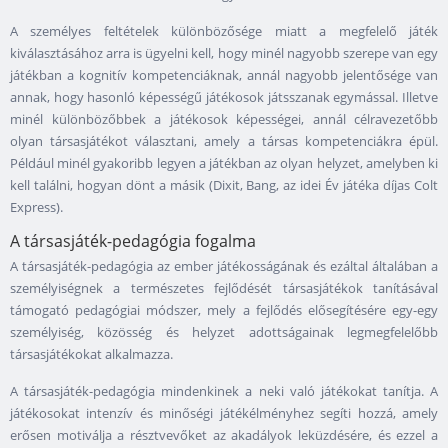
A személyes feltételek különbözősége miatt a megfelelő játék
kiválasztásához arra is ügyelni kell, hogy minél nagyobb szerepe van egy
játékban a kognitív kompetenciáknak, annál nagyobb jelentősége van
annak, hogy hasonló képességű játékosok játsszanak egymással. Illetve
minél különbözőbbek a játékosok képességei, annál célravezetőbb
olyan társasjátékot választani, amely a társas kompetenciákra épül.
Például minél gyakoribb legyen a játékban az olyan helyzet, amelyben ki
kell találni, hogyan dönt a másik (Dixit, Bang, az idei Év játéka díjas Colt
Express).
A társasjáték-pedagógia fogalma
A társasjáték-pedagógia az ember játékosságának és ezáltal általában a
személyiségnek a természetes fejlődését társasjátékok tanításával
támogató pedagógiai módszer, mely a fejlődés elősegítésére egy-egy
személyiség, közösség és helyzet adottságainak legmegfelelőbb
társasjátékokat alkalmazza.
A társasjáték-pedagógia mindenkinek a neki való játékokat tanítja. A
játékosokat intenzív és minőségi játékélményhez segíti hozzá, amely
erősen motiválja a résztvevőket az akadályok leküzdésére, és ezzel a